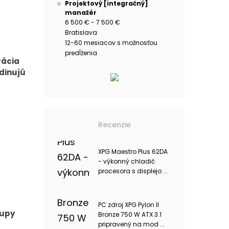
Projektový [integračný]
manažér
6 500 € - 7 500 €
Bratislava
12-60 mesiacov s možnosťou
predĺženia
rácia
dinujú
Recenzie
XPG Maestro Plus 62DA
- výkonný chladič
procesora s displejo ...
PC zdroj XPG Pylon II
tupy
Bronze 750 W ATX 3.1
pripravený na mod ...