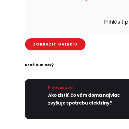
Prihlásiť
ZOBRAZIT GALÉRIU
René Hubinský
Previous post
Ako zistiť, čo vám doma najviac
zvyšuje spotrebu elektriny?