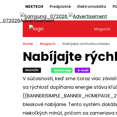
NEXTECH
Predplatné
Elektromobilita
PD
Magazín
Home
Magazín
Nabíjajte rýchlosťou blesku
Nabíjajte rých
MAGAZÍN
whatsapp
E-mail
V súčasnosti, keď sme čoraz viac závisl
sa rýchlosť dopĺňania energie stáva k
{{BANNER|SIMPLE_BANNER_HOMEPAGE_2}} M
bleskové nabíjanie. Tento systém dokáž
niekoľkých minút, pričom sa zameriava 