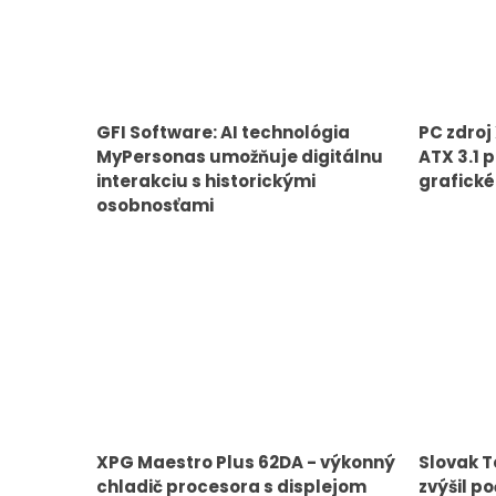
GFI Software: AI technológia
PC zdroj
MyPersonas umožňuje digitálnu
ATX 3.1 
interakciu s historickými
grafické
osobnosťami
XPG Maestro Plus 62DA - výkonný
Slovak T
chladič procesora s displejom
zvýšil po