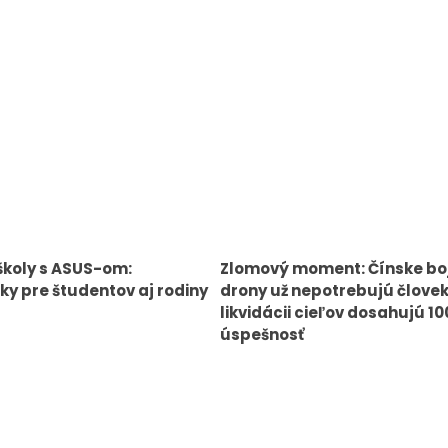
školy s ASUS-om:
Zlomový moment: Čínske bo
y pre študentov aj rodiny
drony už nepotrebujú človek
likvidácii cieľov dosahujú 1
úspešnosť