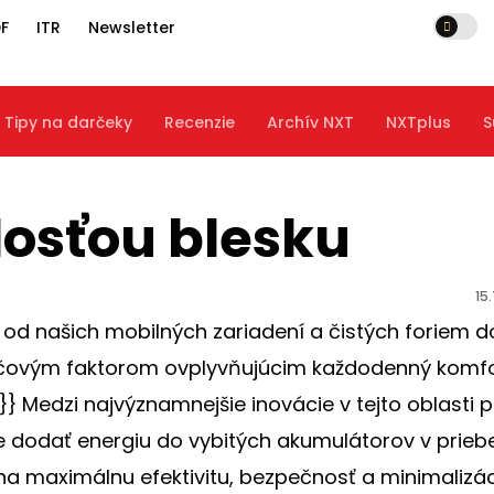
F
ITR
Newsletter
Tipy na darčeky
Recenzie
Archív NXT
NXTplus
S
losťou blesku
15
í od našich mobilných zariadení a čistých foriem d
ľúčovým faktorom ovplyvňujúcim každodenný komfo
edzi najvýznamnejšie inovácie v tejto oblasti p
e dodať energiu do vybitých akumulátorov v prieb
na maximálnu efektivitu, bezpečnosť a minimalizá