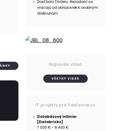
Dosť bolo Tinderu. Nezadaní sa
vracajú od obrazoviek k osobným
stretnutiam.
Najnovšie videá
LÁNKY
VŠETKY VIDEÁ
IT projekty pre freelancerov
Databázový inžinier
[Databricks]
7 000 € - 8 400 €