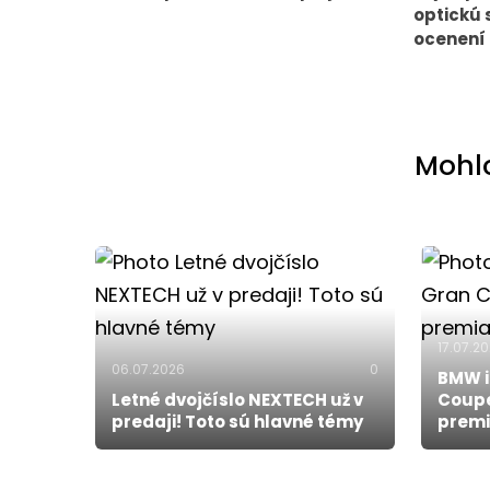
optickú 
ocenení
Mohlo
17.07.2
06.07.2026
0
BMW i
Letné dvojčíslo NEXTECH už v
Coupe
predaji! Toto sú hlavné témy
premi