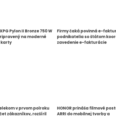
 XPG Pylon II Bronze 750 W
Firmy čaká povinná e-faktu
pripravený na moderné
podnikatelia so štátom koor
 karty
zavedenie e-fakturácie
elekom v prvom polroku
HONOR prináša filmové pos
čet zákazníkov, rozšíril
ARRI do mobilnej tvorby a