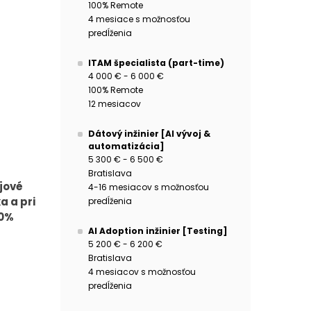
100% Remote
4 mesiace s možnosťou
predĺženia
ITAM špecialista (part-time)
4 000 € - 6 000 €
100% Remote
12 mesiacov
Dátový inžinier [AI vývoj &
automatizácia]
5 300 € - 6 500 €
Bratislava
jové
4-16 mesiacov s možnosťou
a a pri
predĺženia
00%
AI Adoption inžinier [Testing]
5 200 € - 6 200 €
Bratislava
4 mesiacov s možnosťou
predĺženia