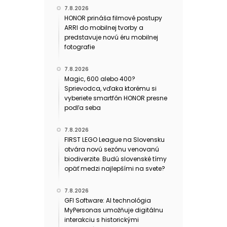
7.8.2026
HONOR prináša filmové postupy
ARRI do mobilnej tvorby a
predstavuje novú éru mobilnej
fotografie
7.8.2026
Magic, 600 alebo 400?
Sprievodca, vďaka ktorému si
vyberiete smartfón HONOR presne
podľa seba
7.8.2026
FIRST LEGO League na Slovensku
otvára novú sezónu venovanú
biodiverzite. Budú slovenské tímy
opäť medzi najlepšími na svete?
7.8.2026
GFI Software: AI technológia
MyPersonas umožňuje digitálnu
interakciu s historickými