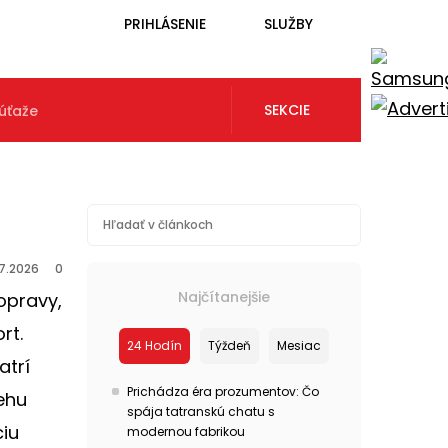
PRIHLÁSENIE
SLUŽBY
SEKCIE
úťaže
.7.2026
0
Najčítanejšie
opravy,
rt.
24 Hodín
Týždeň
Mesiac
atrí
Prichádza éra prozumentov: Čo
ehu
spája tatranskú chatu s
ciu
modernou fabrikou