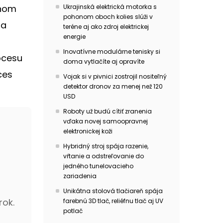
šnom
Ukrajinská elektrická motorka s
pohonom oboch kolies slúži v
ia
teréne aj ako zdroj elektrickej
energie
Inovatívne modulárne tenisky si
ocesu
doma vytlačíte aj opravíte
ces
Vojak si v pivnici zostrojil nositeľný
detektor dronov za menej než 120
USD
Roboty už budú cítiť zranenia
vďaka novej samoopravnej
elektronickej koži
Hybridný stroj spája razenie,
vŕtanie a odstreľovanie do
jedného tunelovacieho
zariadenia
Unikátna stolová tlačiareň spája
rok.
farebnú 3D tlač, reliéfnu tlač aj UV
potlač