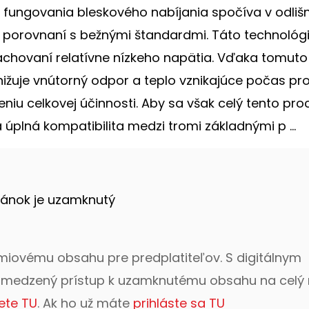
p fungovania bleskového nabíjania spočíva v odli
ie v porovnaní s bežnými štandardmi. Táto technológ
achovaní relatívne nízkeho napätia. Vďaka tomuto
žuje vnútorný odpor a teplo vznikajúce počas pr
niu celkovej účinnosti. Aby sa však celý tento pro
 úplná kompatibilita medzi tromi základnými p ...
lánok je uzamknutý
émiovému obsahu pre predplatiteľov. S digitálnym
bmedzený prístup k uzamknutému obsahu na celý 
ete TU
. Ak ho už máte
prihláste sa TU