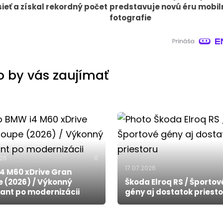
sieť a získal rekordný počet
predstavuje novú éru mobil
fotografie
 by vás zaujímať
026
0
17.07.2026
4 M60 xDrive Gran
 (2026) / Výkonný
Škoda Elroq RS / Športov
ant po modernizácii
gény aj dostatok priest