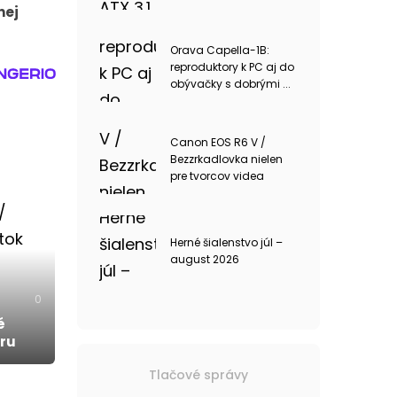
nej
Orava Capella-1B:
reproduktory k PC aj do
obývačky s dobrými ...
Canon EOS R6 V /
Bezzrkadlovka nielen
pre tvorcov videa
Herné šialenstvo júl –
august 2026
0
é
oru
Tlačové správy