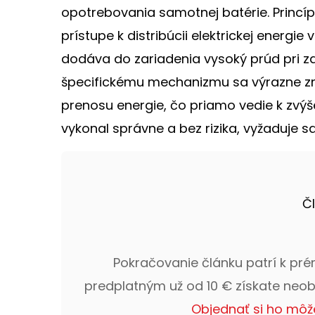
opotrebovania samotnej batérie. Princí
prístupe k distribúcii elektrickej energ
dodáva do zariadenia vysoký prúd pri z
špecifickému mechanizmu sa výrazne zni
prenosu energie, čo priamo vedie k zvýše
vykonal správne a bez rizika, vyžaduje sa
Č
Pokračovanie článku patrí k pr
predplatným už od 10 € získate neo
Objednať si ho môž