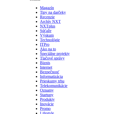
Magazín
Tipy na darčeky
Recenzie
Archív NXT
NXTplus
Súťaže
Výskum
Technológie
ITPro
Ako na to
Špeciálne projekty
Tlačové správy
Biznis
Internet
Bezpečnosť
Informatizácia
Prieskumy trhu
Telekomunikácie
Oznamy
Startupy
Produkty
Inovácie
Promo
Lifestyle