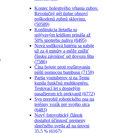
Koniec bolestivého vŕtania zubov.
Revolučný gél úplne obnoví
poškodenú zubnú sklovinu.
(50589)
Konštrukcia lietadla so
splývavým krídlom prináša až
50% spotrebu paliva (8495)
Nová sodíková batéria sa nabije
už za 4 minúty a môže znížiť
čínsku závislosť od dovozu lítia
e
(7586)
Čína bojuje proti rozširovaniu
púští pomocou bambusu (7159)
Partia youtuberov si na Temu
kupila funkčnú multikoptéru.
Testovací let s dospelým
pasažierom ich prekvapil (6772)
Syn prerobil robotického psa na
terénny vozík pre svojho otca
(6483)
Nový fotovoltický článok
dosiahol účinnosť premeny
slnečného svetla až na úrovni
35,5 % (6167)