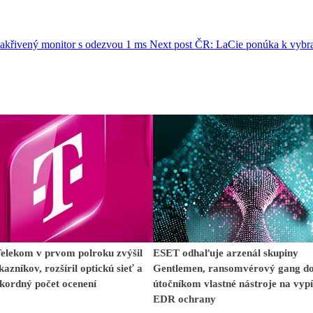
řivený monitor s odezvou 1 ms
Next post
ČR: LaCie ponúka k vyb
Telekom v prvom polroku zvýšil
ESET odhaľuje arzenál skupiny
kazníkov, rozšíril optickú sieť a
Gentlemen, ransomvérový gang d
ekordný počet ocenení
útočníkom vlastné nástroje na vyp
EDR ochrany