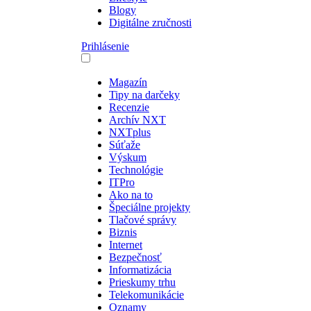
Blogy
Digitálne zručnosti
Prihlásenie
Magazín
Tipy na darčeky
Recenzie
Archív NXT
NXTplus
Súťaže
Výskum
Technológie
ITPro
Ako na to
Špeciálne projekty
Tlačové správy
Biznis
Internet
Bezpečnosť
Informatizácia
Prieskumy trhu
Telekomunikácie
Oznamy