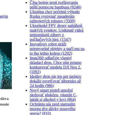
Čína bojuje proti rozširovaniu
púští pomocou bambusu (9248)
Ukrajina chce početnú výhodu
Ruska vyrovnať nasadením
raným
ozbrojených robotov (3509)
Ukrajinské FPV drony naháňajú
ruských vojakov. Uniknuté videá
pripomínajú zábery z
počítačových hier. (1547)
Inovatívny robot stráži
priemyselné objekty a stačí mu na
to iba jedno koleso (1292)
Insta360 odhaľuje vlastný
skladací dron. Chce ním priamo
konkurovať modelu DJI Neo 2.
(1092)
Ideálny dron nie len pre turistov
dokáže osvetľovať táborisko až
24 hodín (986)
Nový smart prsteň umožní
sledovať glukózu, vitamín C,
odáva
laktát aj alkohol v krvi (864)
Ochránia nás pred starnutím
ínanie
mozgu dve dávky nosového
spreja? (810)