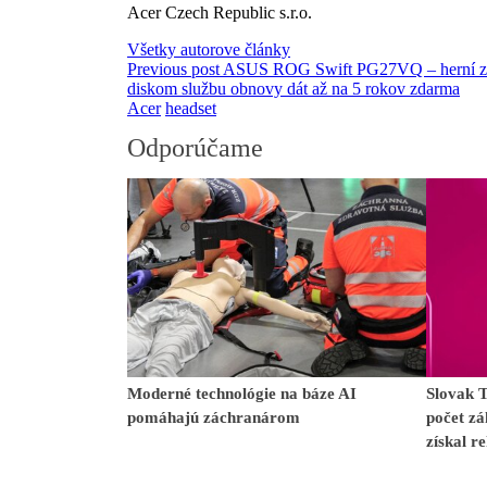
Acer Czech Republic s.r.o.
Všetky autorove články
Previous post
ASUS ROG Swift PG27VQ – herní zak
diskom službu obnovy dát až na 5 rokov zdarma
Acer
headset
Odporúčame
Moderné technológie na báze AI
Slovak 
pomáhajú záchranárom
počet zá
získal r