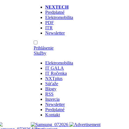
NEXTECH
Predplatné
Elektromobilita
PDF
ITR
Newsletter
Prihlásenie
Služby
Elektromobilita
IT GALA
IT Ročenka
NXTplus
Súťaže
Blogy
RSS
Inzercia
Newsletter
Predplatné
Kontakt