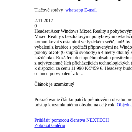
Tlačové správy
whatsapp
E-mail
2.11.2017
0
Headset Acer Windows Mixed Reality s pohybovými
Mixed Reality s bezdrátovými pohybovými ovladači u
komunikovat s ostatními ve fyzickém světě, aniž by 
vybalení z krabice s počítači připravenými na Windo
polohy 6DoF (6 stupňů svobody) a 4 metry dlouhý ka
každé oko. Rozšíření dostupného obsahu prostřednic
z nejvýznamnějších přicházejících technologických 
k dispozici za cenu 11 990 Kč/459 €. Headsety bud
se hned po vybalení z kr ...
Článok je uzamknutý
Pokračovanie článku patrí k prémiovému obsahu pre
prístup k uzamknutému obsahu na celý rok.
Objedna
Prihlásiť pomocou členstva NEXTECH
Zobrazit Galériu