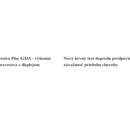
stro Plus 62DA - výkonný
Nový krvný test dopredu predpovi
procesora s displejom
závažnosť priebehu choroby