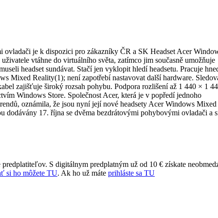
 ovladači je k dispozici pro zákazníky ČR a SK Headset Acer Windo
živatele vtáhne do virtuálního světa, zatímco jim současně umožňuje
museli headset sundávat. Stačí jen vyklopit hledí headsetu. Pracuje hne
ws Mixed Reality(1); není zapotřebí nastavovat další hardware. Sledov
bel zajišťuje široký rozsah pohybu. Podpora rozlišení až 1 440 × 1 4
tvím Windows Store. Společnost Acer, která je v popředí jednoho
trendů, oznámila, že jsou nyní její nové headsety Acer Windows Mixed
ou dodávány 17. října se dvěma bezdrátovými pohybovými ovladači a 
 predplatiteľov. S digitálnym predplatným už od 10 € získate neobmed
ť si ho môžete TU
. Ak ho už máte
prihláste sa TU