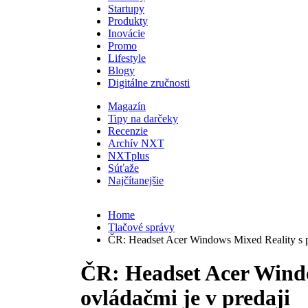
Startupy
Produkty
Inovácie
Promo
Lifestyle
Blogy
Digitálne zručnosti
Magazín
Tipy na darčeky
Recenzie
Archív NXT
NXTplus
Súťaže
Najčítanejšie
Home
Tlačové správy
ČR: Headset Acer Windows Mixed Reality s p
ČR: Headset Acer Wind
ovládačmi je v predaji