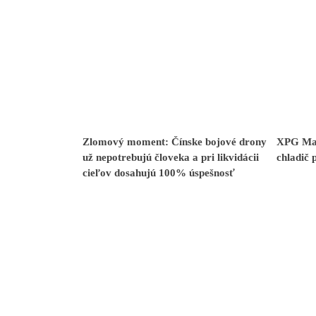
Zlomový moment: Čínske bojové drony
XPG Mae
už nepotrebujú človeka a pri likvidácii
chladič 
cieľov dosahujú 100% úspešnosť