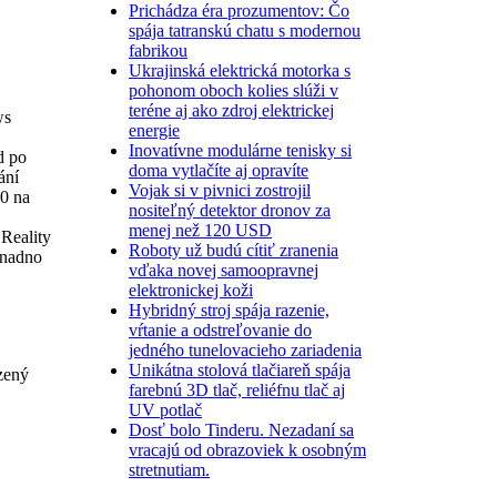
Prichádza éra prozumentov: Čo
spája tatranskú chatu s modernou
fabrikou
Ukrajinská elektrická motorka s
pohonom oboch kolies slúži v
teréne aj ako zdroj elektrickej
ws
energie
Inovatívne modulárne tenisky si
d po
doma vytlačíte aj opravíte
ání
Vojak si v pivnici zostrojil
40 na
nositeľný detektor dronov za
menej než 120 USD
 Reality
Roboty už budú cítiť zranenia
snadno
vďaka novej samoopravnej
elektronickej koži
Hybridný stroj spája razenie,
vŕtanie a odstreľovanie do
jedného tunelovacieho zariadenia
Unikátna stolová tlačiareň spája
zený
farebnú 3D tlač, reliéfnu tlač aj
UV potlač
Dosť bolo Tinderu. Nezadaní sa
vracajú od obrazoviek k osobným
stretnutiam.