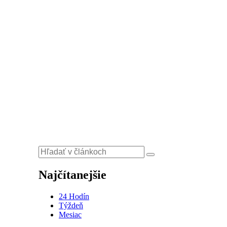
Najčítanejšie
24 Hodín
Týždeň
Mesiac