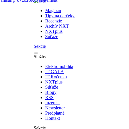
Magazín
Tipy na darčeky
Recenzie
Archív NXT
NXTplus
Súťaže
Sekcie
Služby
Elektromobilita
IT GALA
IT Ročenka
NXTplus
Súťaže
Blogy
RSS
Inzercia
Newsletter
Predplatné
Kontakt
Sekcie