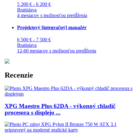
5 200 € - 6 200 €
Bratislava
4 mesiacov s možnosťou predĺženia
Projektový [integračný] manažér
6 500 € - 7 500 €
Bratislava
12-60 mesiacov s možnosťou predĺženia
Recenzie
XPG Maestro Plus 62DA - výkonný chladič
procesora s displejo ...