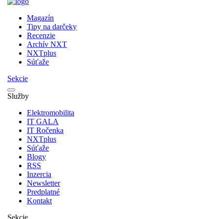
Magazín
Tipy na darčeky
Recenzie
Archív NXT
NXTplus
Súťaže
Sekcie
Služby
Elektromobilita
IT GALA
IT Ročenka
NXTplus
Súťaže
Blogy
RSS
Inzercia
Newsletter
Predplatné
Kontakt
Sekcie