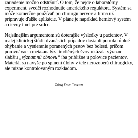
zariadenie možno odstrániť. O tom, že nejde o laboratórny
experiment, svedčí rozhodnutie amerického regulátora. Systém sa
môže komerčne používať pri chirurgii nervov a firma už
pripravuje ďalšie aplikácie. V pláne je napríklad herniový systém
a cievny tmel pre srdce.
Najsilnejším argumentom sú doterajšie výsledky u pacientov. V
malej klinickej štúdii dvanástich prípadov dosiahli po roku úplné
ohýbanie a vystieranie poranených prstov bez bolesti, pričom
porovnávacia meta-analýza tradičných švov ukázala výrazne
slabšiu
„významnú obnovu“
iba približne u polovice pacientov.
Materiál sa navyše po splnení úlohy v tele nerozoberá chirurgicky,
ale mizne kontrolovaným rozkladom.
Zdroj Foto: Tissium