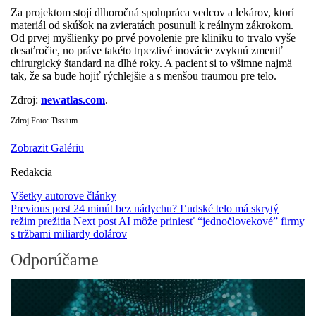
Za projektom stojí dlhoročná spolupráca vedcov a lekárov, ktorí
materiál od skúšok na zvieratách posunuli k reálnym zákrokom.
Od prvej myšlienky po prvé povolenie pre kliniku to trvalo vyše
desaťročie, no práve takéto trpezlivé inovácie zvyknú zmeniť
chirurgický štandard na dlhé roky. A pacient si to všimne najmä
tak, že sa bude hojiť rýchlejšie a s menšou traumou pre telo.
Zdroj:
newatlas.com
.
Zdroj Foto: Tissium
Zobrazit Galériu
Redakcia
Všetky autorove články
Previous post
24 minút bez nádychu? Ľudské telo má skrytý
režim prežitia
Next post
AI môže priniesť “jednočlovekové” firmy
s tržbami miliardy dolárov
Odporúčame