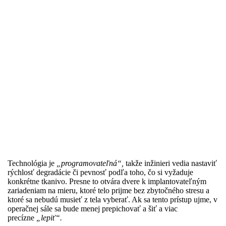
Technológia je
„programovateľná“,
takže inžinieri vedia nastaviť
rýchlosť degradácie či pevnosť podľa toho, čo si vyžaduje
konkrétne tkanivo. Presne to otvára dvere k implantovateľným
zariadeniam na mieru, ktoré telo prijme bez zbytočného stresu a
ktoré sa nebudú musieť z tela vyberať. Ak sa tento prístup ujme, v
operačnej sále sa bude menej prepichovať a šiť a viac
precízne
„lepiť“.