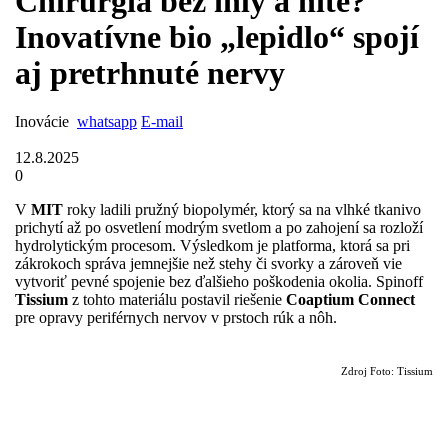
Chirurgia bez ihly a nite?
Inovatívne bio „lepidlo“ spojí
aj pretrhnuté nervy
Inovácie
whatsapp
E-mail
12.8.2025
0
V
MIT
roky ladili pružný biopolymér, ktorý sa na vlhké tkanivo
prichytí až po osvetlení modrým svetlom a po zahojení sa rozloží
hydrolytickým procesom. Výsledkom je platforma, ktorá sa pri
zákrokoch správa jemnejšie než stehy či svorky a zároveň vie
vytvoriť pevné spojenie bez ďalšieho poškodenia okolia. Spinoff
Tissium
z tohto materiálu postavil riešenie
Coaptium Connect
pre opravy periférnych nervov v prstoch rúk a nôh.
Zdroj Foto: Tissium