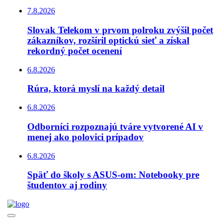
7.8.2026
Slovak Telekom v prvom polroku zvýšil počet
zákazníkov, rozšíril optickú sieť a získal
rekordný počet ocenení
6.8.2026
Rúra, ktorá myslí na každý detail
6.8.2026
Odborníci rozpoznajú tváre vytvorené AI v
menej ako polovici prípadov
6.8.2026
Späť do školy s ASUS-om: Notebooky pre
študentov aj rodiny