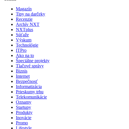
Magazín
Tipy na darčeky
Recenzie
Archív NXT
NXTplus
Súťaže
Výskum
Technológie
ITPro
Ako na to
Špeciálne projekty
Tlačové správy
Biznis
Internet
Bezpečnosť
Informatizácia
Prieskumy trhu
Telekomunikácie
Oznamy
Startupy
Produkty
Inovácie
Promo
Lifestyle