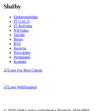
Služby
Elektromobilita
IT GALA
IT Ročenka
NXTplus
Súťaže
Blogy
RSS
Inzercia
Newsletter
Predplatné
Kontakt
Vytvorené spoločnosťou For Best Clients, s.r.o.
Hostingove služby poskytuje spoločnosť WebSupport, s.r.o.
© 2020 všetky práva vyhradené • Nextech: 2644-6804