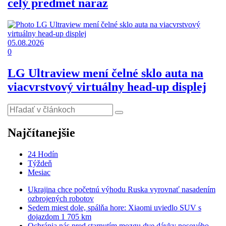
celý predmet naraz
05.08.2026
0
LG Ultraview mení čelné sklo auta na
viacvrstvový virtuálny head-up displej
Najčítanejšie
24 Hodín
Týždeň
Mesiac
Ukrajina chce početnú výhodu Ruska vyrovnať nasadením
ozbrojených robotov
Sedem miest dole, spálňa hore: Xiaomi uviedlo SUV s
dojazdom 1 705 km
Ochránia nás pred starnutím mozgu dve dávky nosového