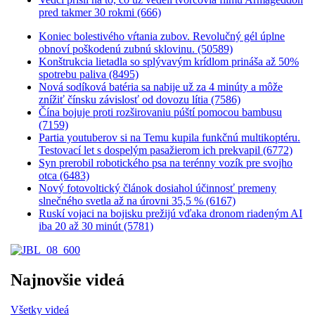
pred takmer 30 rokmi (666)
Koniec bolestivého vŕtania zubov. Revolučný gél úplne
obnoví poškodenú zubnú sklovinu. (50589)
Konštrukcia lietadla so splývavým krídlom prináša až 50%
spotrebu paliva (8495)
Nová sodíková batéria sa nabije už za 4 minúty a môže
znížiť čínsku závislosť od dovozu lítia (7586)
Čína bojuje proti rozširovaniu púští pomocou bambusu
(7159)
Partia youtuberov si na Temu kupila funkčnú multikoptéru.
Testovací let s dospelým pasažierom ich prekvapil (6772)
Syn prerobil robotického psa na terénny vozík pre svojho
otca (6483)
Nový fotovoltický článok dosiahol účinnosť premeny
slnečného svetla až na úrovni 35,5 % (6167)
Ruskí vojaci na bojisku prežijú vďaka dronom riadeným AI
iba 20 až 30 minút (5781)
Najnovšie videá
Všetky videá