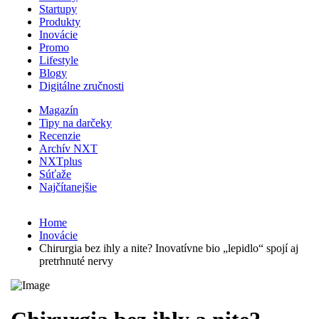
Startupy
Produkty
Inovácie
Promo
Lifestyle
Blogy
Digitálne zručnosti
Magazín
Tipy na darčeky
Recenzie
Archív NXT
NXTplus
Súťaže
Najčítanejšie
Home
Inovácie
Chirurgia bez ihly a nite? Inovatívne bio „lepidlo“ spojí aj
pretrhnuté nervy