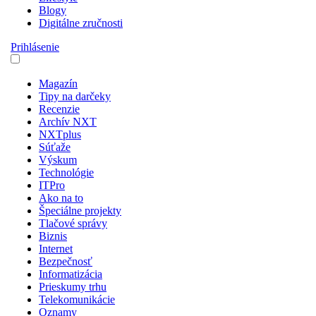
Blogy
Digitálne zručnosti
Prihlásenie
Magazín
Tipy na darčeky
Recenzie
Archív NXT
NXTplus
Súťaže
Výskum
Technológie
ITPro
Ako na to
Špeciálne projekty
Tlačové správy
Biznis
Internet
Bezpečnosť
Informatizácia
Prieskumy trhu
Telekomunikácie
Oznamy