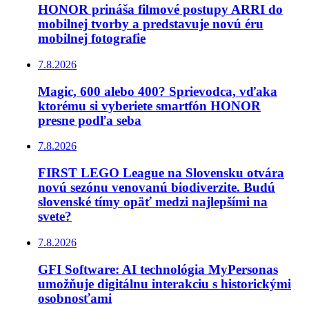
HONOR prináša filmové postupy ARRI do
mobilnej tvorby a predstavuje novú éru
mobilnej fotografie
7.8.2026
Magic, 600 alebo 400? Sprievodca, vďaka
ktorému si vyberiete smartfón HONOR
presne podľa seba
7.8.2026
FIRST LEGO League na Slovensku otvára
novú sezónu venovanú biodiverzite. Budú
slovenské tímy opäť medzi najlepšími na
svete?
7.8.2026
GFI Software: AI technológia MyPersonas
umožňuje digitálnu interakciu s historickými
osobnosťami