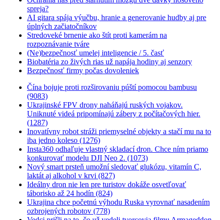
spreja?
AI gitara spája výučbu, hranie a generovanie hudby aj pre
úplných začiatočníkov
Stredoveké brnenie ako štít proti kamerám na
rozpoznávanie tváre
(Ne)bezpečnosť umelej inteligencie / 5. časť
Biobatéria zo živých rias už napája hodiny aj senzory
Bezpečnosť firmy počas dovoleniek
Čína bojuje proti rozširovaniu púští pomocou bambusu
(9083)
Ukrajinské FPV drony naháňajú ruských vojakov.
Uniknuté videá pripomínajú zábery z počítačových hier.
(1287)
Inovatívny robot stráži priemyselné objekty a stačí mu na to
iba jedno koleso (1276)
Insta360 odhaľuje vlastný skladací dron. Chce ním priamo
konkurovať modelu DJI Neo 2. (1073)
Nový smart prsteň umožní sledovať glukózu, vitamín C,
laktát aj alkohol v krvi (827)
Ideálny dron nie len pre turistov dokáže osvetľovať
táborisko až 24 hodín (824)
Ukrajina chce početnú výhodu Ruska vyrovnať nasadením
ozbrojených robotov (778)
Vedci prišli na to, čo už vedeli tvorcovia filmu Armageddon