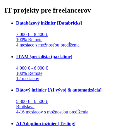
IT projekty pre freelancerov
Databázový inžinier [Databricks]
7 000 € - 8 400 €
100% Remote
4 mesiace s možnosťou predĺženia
ITAM špecialista (part-time)
4 000 € - 6 000 €
100% Remote
12 mesiacov
Dátový inžinier [AI vývoj & automatizácia]
5 300 € - 6 500 €
Bratislava
4-16 mesiacov s možnosťou predĺženia
AI Adoption inžinier [Testing]