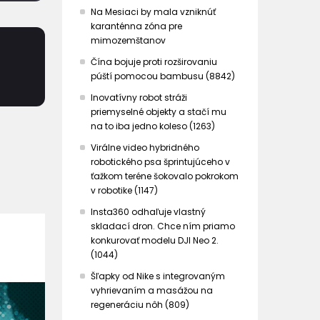
Na Mesiaci by mala vzniknúť
karanténna zóna pre
mimozemštanov
Čína bojuje proti rozširovaniu
púští pomocou bambusu (8842)
Inovatívny robot stráži
priemyselné objekty a stačí mu
na to iba jedno koleso (1263)
Virálne video hybridného
robotického psa šprintujúceho v
ťažkom teréne šokovalo pokrokom
v robotike (1147)
Insta360 odhaľuje vlastný
skladací dron. Chce ním priamo
konkurovať modelu DJI Neo 2.
(1044)
Šľapky od Nike s integrovaným
vyhrievaním a masážou na
regeneráciu nôh (809)