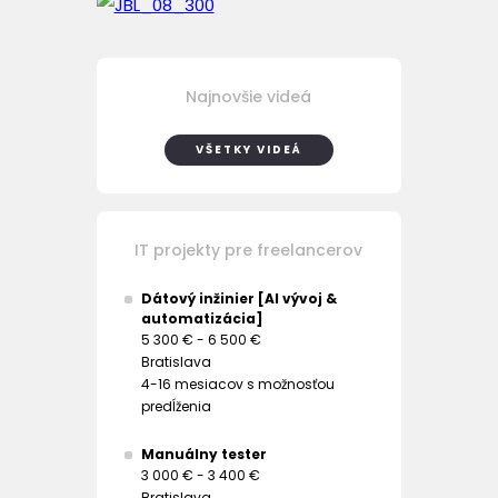
Najnovšie videá
VŠETKY VIDEÁ
IT projekty pre freelancerov
Dátový inžinier [AI vývoj &
automatizácia]
5 300 € - 6 500 €
Bratislava
4-16 mesiacov s možnosťou
predĺženia
Manuálny tester
3 000 € - 3 400 €
Bratislava