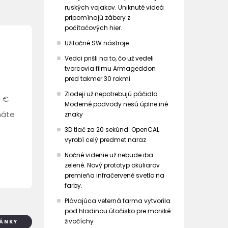
ruských vojakov. Uniknuté videá
pripomínajú zábery z
počítačových hier.
Užitočné SW nástroje
Vedci prišli na to, čo už vedeli
tvorcovia filmu Armageddon
pred takmer 30 rokmi
Zlodeji už nepotrebujú páčidlo.
0 €
Moderné podvody nesú úplne iné
máte
znaky
3D tlač za 20 sekúnd: OpenCAL
vyrobí celý predmet naraz
Nočné videnie už nebude iba
zelené. Nový prototyp okuliarov
premieňa infračervené svetlo na
farby.
Plávajúca veterná farma vytvorila
pod hladinou útočisko pre morské
živočíchy
LÁNKY