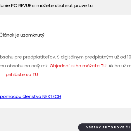
danie PC REVUE si môžete stiahnut prave tu.
Článok je uzamknutý
bsahu pre predplatiteľov. S digitálnym predplatným už od 1
u obsahu na celý rok.
Objednať si ho môžete TU
. Ak ho už 
prihláste sa TU
iť pomocou členstva NEXTECH
VŠETKY AUTOROVE Č