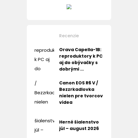
Recenzie
Orava Capella-1B:
reproduktory k PC
aj do obývačky s
dobrými ...
Canon EOS R6 V /
Bezzrkadlovka
nielen pre tvorcov
videa
Herné šialenstvo
júl – august 2026