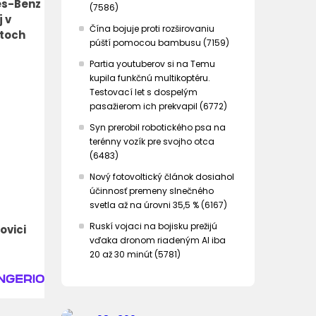
es-Benz
(7586)
 v
Čína bojuje proti rozširovaniu
ntoch
púští pomocou bambusu (7159)
Partia youtuberov si na Temu
kupila funkčnú multikoptéru.
Testovací let s dospelým
pasažierom ich prekvapil (6772)
Syn prerobil robotického psa na
terénny vozík pre svojho otca
(6483)
Nový fotovoltický článok dosiahol
účinnosť premeny slnečného
svetla až na úrovni 35,5 % (6167)
Ruskí vojaci na bojisku prežijú
ovici
vďaka dronom riadeným AI iba
20 až 30 minút (5781)