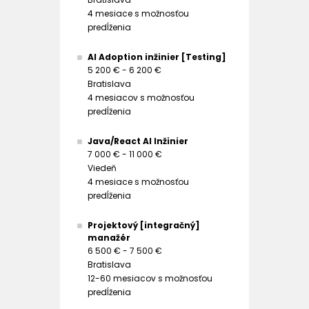
4 mesiace s možnosťou
predĺženia
AI Adoption inžinier [Testing]
5 200 € - 6 200 €
Bratislava
4 mesiacov s možnosťou
predĺženia
Java/React AI Inžinier
7 000 € - 11 000 €
Viedeň
4 mesiace s možnosťou
predĺženia
Projektový [integračný]
manažér
6 500 € - 7 500 €
Bratislava
12-60 mesiacov s možnosťou
predĺženia