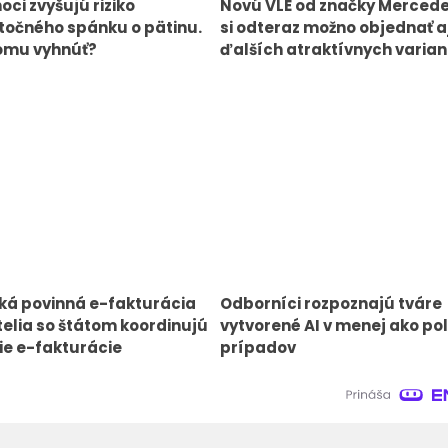
oci zvyšujú riziko
Novú VLE od značky Merced
očného spánku o pätinu.
si odteraz možno objednať aj
omu vyhnúť?
ďalších atraktívnych varia
ká povinná e-fakturácia
Odborníci rozpoznajú tváre
elia so štátom koordinujú
vytvorené AI v menej ako pol
e e-fakturácie
prípadov