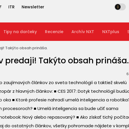
F
ITR
Newsletter
Tipy na darčeky
Recenzie
Archív NXT
NXTplus
aji! Takýto obsah prináša.
 v predaji! Takýto obsah prináša.
6
o zaujímavých článkov zo sveta technológií a taktiež skvelú
 zopár z hlavných článkov: ■ CES 2017: Dotyk technológií budú
o oka ■ Ktoré profesie nahradí umelá inteligencia a robotika
h procesoroch? ■ Umelá inteligencia sa bude učiť sama
notebook: Nový alebo repasovaný? ■ Ako získať tichý počíta
 aj do ostatných článkov, všetky pohromade nájdete v kom