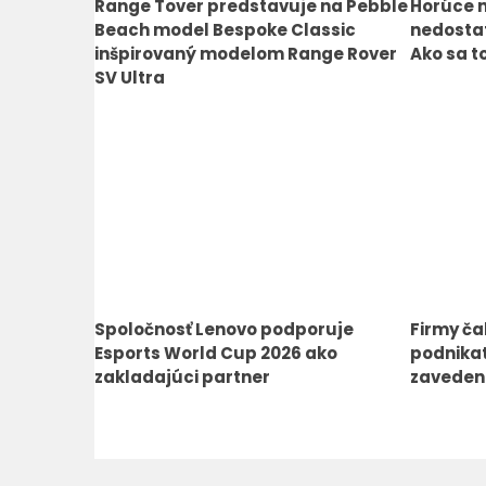
Range Tover predstavuje na Pebble
Horúce n
Beach model Bespoke Classic
nedostat
inšpirovaný modelom Range Rover
Ako sa t
SV Ultra
Spoločnosť Lenovo podporuje
Firmy ča
Esports World Cup 2026 ako
podnikat
zakladajúci partner
zavedeni