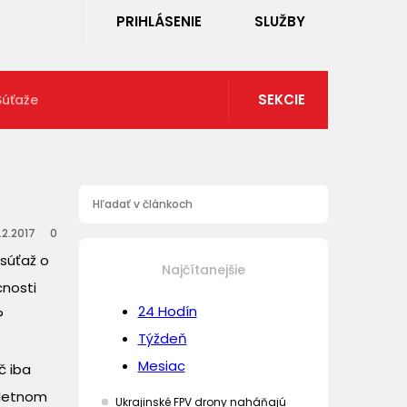
PRIHLÁSENIE
SLUŽBY
SEKCIE
Súťaže
.2.2017
0
 súťaž o
Najčítanejšie
cnosti
24 Hodín
?
Týždeň
Mesiac
č iba
pletnom
Ukrajinské FPV drony naháňajú