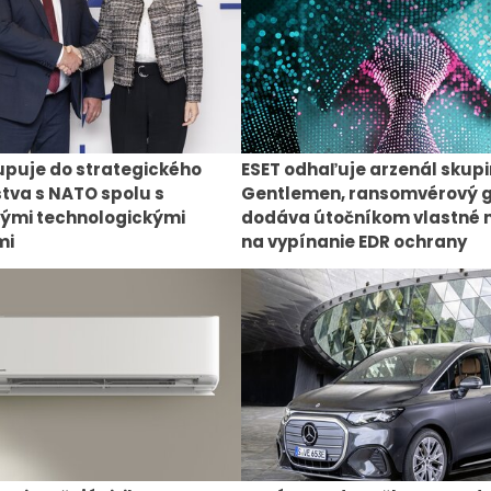
upuje do strategického
ESET odhaľuje arzenál skup
tva s NATO spolu s
Gentlemen, ransomvérový 
ými technologickými
dodáva útočníkom vlastné 
mi
na vypínanie EDR ochrany