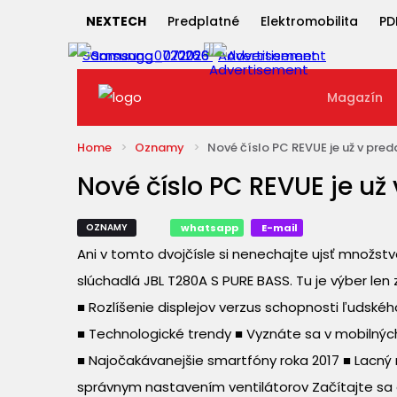
NEXTECH
Predplatné
Elektromobilita
PD
Magazín
Home
Oznamy
Nové číslo PC REVUE je už v pred
Nové číslo PC REVUE je už
OZNAMY
whatsapp
E-mail
Ani v tomto dvojčísle si nenechajte ujsť množstv
slúchadlá JBL T280A S PURE BASS. Tu je výber len
■ Rozlíšenie displejov verzus schopnosti ľudskéh
■ Technologické trendy ■ Vyznáte sa v mobilnýc
■ Najočakávanejšie smartfóny roka 2017 ■ Lacný 
správnym nastavením ventilátorov Začítajte sa