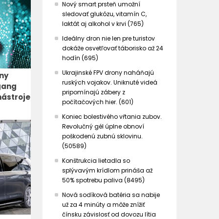
Nový smart prsteň umožní
sledovať glukózu, vitamín C,
laktát aj alkohol v krvi (765)
Ideálny dron nie len pre turistov
dokáže osvetľovať táborisko až 24
hodín (695)
Ukrajinské FPV drony naháňajú
iny
ruských vojakov. Uniknuté videá
gang
pripomínajú zábery z
nástroje
počítačových hier. (601)
Koniec bolestivého vŕtania zubov.
Revolučný gél úplne obnoví
poškodenú zubnú sklovinu.
(50589)
Konštrukcia lietadla so
splývavým krídlom prináša až
50% spotrebu paliva (8495)
Nová sodíková batéria sa nabije
už za 4 minúty a môže znížiť
čínsku závislosť od dovozu lítia