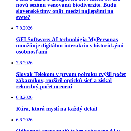
novú sezónu venovanú biodiverzite. Budú
slovenské tímy opäť medzi najlepšími na
svete?
7.8.2026
GFI Software: AI technológia MyPersonas
umožňuje digitálnu interakciu s historickými
osobnosťami
7.8.2026
Slovak Telekom v prvom polroku zvýšil počet
zákazníkov, rozšíril optickú sieť a získal
rekordný počet ocenení
6.8.2026
Rúra, ktorá myslí na každý detail
6.8.2026
Odborníci rozpoznajú tváre vytvorené AI v