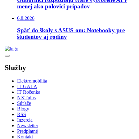
menej ako polovici prípadov
6.8.2026
Späť do školy s ASUS-om: Notebooky pre
študentov aj rodiny
Služby
Elektromobilita
IT GALA
IT Ročenka
NXTplus
Súťaže
Blogy
RSS
Inzercia
Newsletter
Predplatné
Kontakt