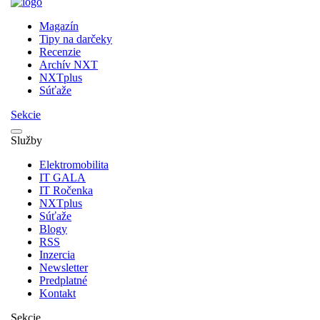
Magazín
Tipy na darčeky
Recenzie
Archív NXT
NXTplus
Súťaže
Sekcie
Služby
Elektromobilita
IT GALA
IT Ročenka
NXTplus
Súťaže
Blogy
RSS
Inzercia
Newsletter
Predplatné
Kontakt
Sekcie