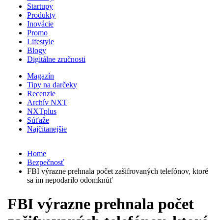
Startupy
Produkty
Inovácie
Promo
Lifestyle
Blogy
Digitálne zručnosti
Magazín
Tipy na darčeky
Recenzie
Archív NXT
NXTplus
Súťaže
Najčítanejšie
Home
Bezpečnosť
FBI výrazne prehnala počet zašifrovaných telefónov, ktoré
sa im nepodarilo odomknúť
FBI výrazne prehnala počet