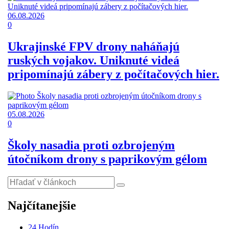
06.08.2026
0
Ukrajinské FPV drony naháňajú
ruských vojakov. Uniknuté videá
pripomínajú zábery z počítačových hier.
05.08.2026
0
Školy nasadia proti ozbrojeným
útočníkom drony s paprikovým gélom
Najčítanejšie
24 Hodín