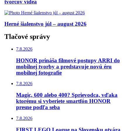
tvorcov videa
Herné šialenstvo júl – august 2026
Tlačové správy
7.8.2026
HONOR prináša filmové postupy ARRI do
mobilnej tvorby a predstavuje novú éru
mobilnej fotografie
7.8.2026
Magic, 600 alebo 400? Sprievodca, vďaka
ktorému si vyberiete smartfón HONOR
presne podľa seba
7.8.2026
FIRST LEGO League na Slovensku otvára