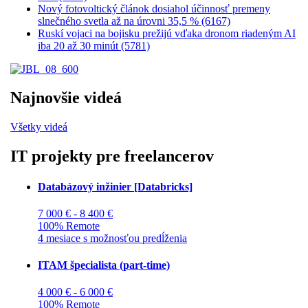
Nový fotovoltický článok dosiahol účinnosť premeny
slnečného svetla až na úrovni 35,5 % (6167)
Ruskí vojaci na bojisku prežijú vďaka dronom riadeným AI
iba 20 až 30 minút (5781)
Najnovšie videá
Všetky videá
IT projekty pre freelancerov
Databázový inžinier [Databricks]
7 000 € - 8 400 €
100% Remote
4 mesiace s možnosťou predĺženia
ITAM špecialista (part-time)
4 000 € - 6 000 €
100% Remote