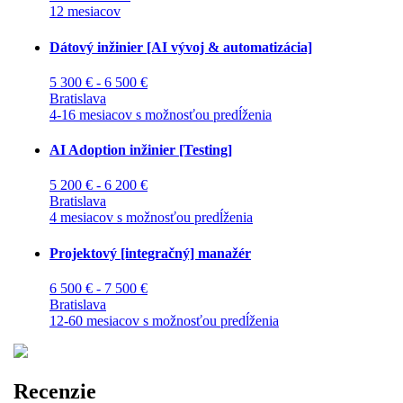
12 mesiacov
Dátový inžinier [AI vývoj & automatizácia]
5 300 € - 6 500 €
Bratislava
4-16 mesiacov s možnosťou predĺženia
AI Adoption inžinier [Testing]
5 200 € - 6 200 €
Bratislava
4 mesiacov s možnosťou predĺženia
Projektový [integračný] manažér
6 500 € - 7 500 €
Bratislava
12-60 mesiacov s možnosťou predĺženia
Recenzie