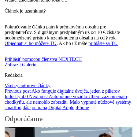
Článok je uzamknutý
Pokračovanie článku patrí k prémiovému obsahu pre
predplatiteľov. S digitálnym predplatným už od 10 € získate
neobmedzený prístup k uzamknutému obsahu na celý rok.
Objednať si ho môžete TU
. Ak ho už máte
prihláste sa TU
Prihlásiť pomocou členstva NEXTECH
Zobrazit Galériu
Redakcia
Všetky autorove články
Previous post
Ako funguje digitálne dvojča, jeden z pilierov
Industry 4.0
Next post
Autonómne vozidlo Uberu zaznamenalo
chodkyňu, ale nemohlo zabrzdiť. Malo vypnuté núdzové systémy
smartfon
dáta
ochrana
Digital
Apple
iPhone
Odporúčame