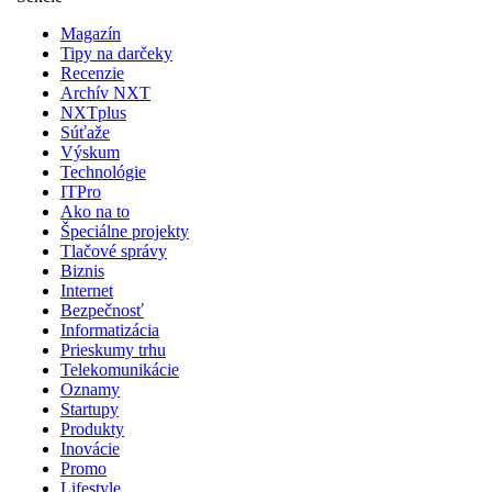
Magazín
Tipy na darčeky
Recenzie
Archív NXT
NXTplus
Súťaže
Výskum
Technológie
ITPro
Ako na to
Špeciálne projekty
Tlačové správy
Biznis
Internet
Bezpečnosť
Informatizácia
Prieskumy trhu
Telekomunikácie
Oznamy
Startupy
Produkty
Inovácie
Promo
Lifestyle