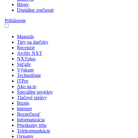
Blogy
Digitálne zručnosti
Prihlásenie
Magazín
Tipy na darčeky
Recenzie
Archív NXT
NXTplus
Súťaže
Výskum
Technológie
ITPro
Ako na to
Špeciálne projekty
Tlačové správy
Biznis
Internet
Bezpečnosť
Informatizácia
Prieskumy trhu
Telekomunikácie
Oznamy