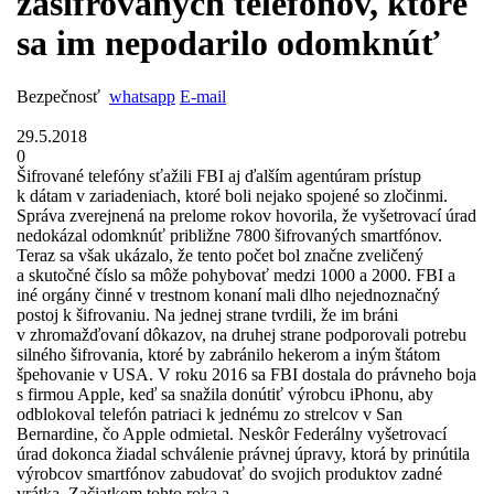
zašifrovaných telefónov, ktoré
sa im nepodarilo odomknúť
Bezpečnosť
whatsapp
E-mail
29.5.2018
0
Šifrované telefóny sťažili FBI aj ďalším agentúram prístup
k dátam v zariadeniach, ktoré boli nejako spojené so zločinmi.
Správa zverejnená na prelome rokov hovorila, že vyšetrovací úrad
nedokázal odomknúť približne 7800 šifrovaných smartfónov.
Teraz sa však ukázalo, že tento počet bol značne zveličený
a skutočné číslo sa môže pohybovať medzi 1000 a 2000. FBI a
iné orgány činné v trestnom konaní mali dlho nejednoznačný
postoj k šifrovaniu. Na jednej strane tvrdili, že im bráni
v zhromažďovaní dôkazov, na druhej strane podporovali potrebu
silného šifrovania, ktoré by zabránilo hekerom a iným štátom
špehovanie v USA. V roku 2016 sa FBI dostala do právneho boja
s firmou Apple, keď sa snažila donútiť výrobcu iPhonu, aby
odblokoval telefón patriaci k jednému zo strelcov v San
Bernardine, čo Apple odmietal. Neskôr Federálny vyšetrovací
úrad dokonca žiadal schválenie právnej úpravy, ktorá by prinútila
výrobcov smartfónov zabudovať do svojich produktov zadné
vrátka. Začiatkom tohto roka a ...