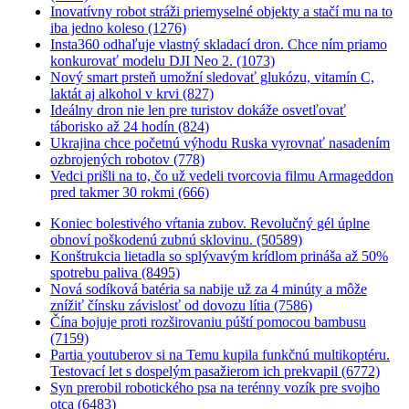
Inovatívny robot stráži priemyselné objekty a stačí mu na to
iba jedno koleso (1276)
Insta360 odhaľuje vlastný skladací dron. Chce ním priamo
konkurovať modelu DJI Neo 2. (1073)
Nový smart prsteň umožní sledovať glukózu, vitamín C,
laktát aj alkohol v krvi (827)
Ideálny dron nie len pre turistov dokáže osvetľovať
táborisko až 24 hodín (824)
Ukrajina chce početnú výhodu Ruska vyrovnať nasadením
ozbrojených robotov (778)
Vedci prišli na to, čo už vedeli tvorcovia filmu Armageddon
pred takmer 30 rokmi (666)
Koniec bolestivého vŕtania zubov. Revolučný gél úplne
obnoví poškodenú zubnú sklovinu. (50589)
Konštrukcia lietadla so splývavým krídlom prináša až 50%
spotrebu paliva (8495)
Nová sodíková batéria sa nabije už za 4 minúty a môže
znížiť čínsku závislosť od dovozu lítia (7586)
Čína bojuje proti rozširovaniu púští pomocou bambusu
(7159)
Partia youtuberov si na Temu kupila funkčnú multikoptéru.
Testovací let s dospelým pasažierom ich prekvapil (6772)
Syn prerobil robotického psa na terénny vozík pre svojho
otca (6483)