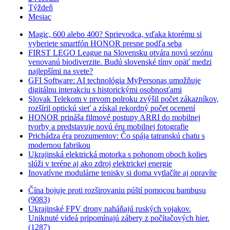
Týždeň
Mesiac
Magic, 600 alebo 400? Sprievodca, vďaka ktorému si
vyberiete smartfón HONOR presne podľa seba
FIRST LEGO League na Slovensku otvára novú sezónu
venovanú biodiverzite. Budú slovenské tímy opäť medzi
najlepšími na svete?
GFI Software: AI technológia MyPersonas umožňuje
digitálnu interakciu s historickými osobnosťami
Slovak Telekom v prvom polroku zvýšil počet zákazníkov,
rozšíril optickú sieť a získal rekordný počet ocenení
HONOR prináša filmové postupy ARRI do mobilnej
tvorby a predstavuje novú éru mobilnej fotografie
Prichádza éra prozumentov: Čo spája tatranskú chatu s
modernou fabrikou
Ukrajinská elektrická motorka s pohonom oboch kolies
slúži v teréne aj ako zdroj elektrickej energie
Inovatívne modulárne tenisky si doma vytlačíte aj opravíte
Čína bojuje proti rozširovaniu púští pomocou bambusu
(9083)
Ukrajinské FPV drony naháňajú ruských vojakov.
Uniknuté videá pripomínajú zábery z počítačových hier.
(1287)