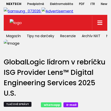
NEXTECH
Predplatné
Elektromobilita
PDF
ITR
Newsle
Magazín
Tipy na darčeky
Recenzie
Archív NXT
NX
GlobalLogic lídrom v rebríčku
ISG Provider Lens™ Digital
Engineering Services 2025
U.S.
TLAČOVÉ SPRÁVY
whatsapp
E-mail