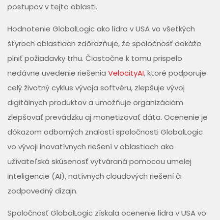
postupov v tejto oblasti.
Hodnotenie GlobalLogic ako lídra v USA vo všetkých
štyroch oblastiach zdôrazňuje, že spoločnosť dokáže
plniť požiadavky trhu. Čiastočne k tomu prispelo
nedávne uvedenie riešenia
VelocityAI
, ktoré podporuje
celý životný cyklus vývoja softvéru, zlepšuje vývoj
digitálnych produktov a umožňuje organizáciám
zlepšovať prevádzku aj monetizovať dáta. Ocenenie je
dôkazom odborných znalostí spoločnosti GlobalLogic
vo vývoji inovatívnych riešení v oblastiach ako
užívateľská skúsenosť vytváraná pomocou umelej
inteligencie (AI), natívnych cloudových riešení či
zodpovedný dizajn.
Spoločnosť GlobalLogic získala ocenenie lídra v USA vo