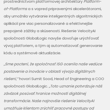
prostredníctvom platformovej architektúry
Platform-
of-Platforms
a s vopred pripravenými akcelerátoromi,
aby umožnila vytváranie inteligentných algoritmických
aplikácií pre viac personalizované a efektívnejšie
prepojené zážitky a skúsenosti. Riešenie VelocityAI
spoločnosti GlobalLogic navyše dovoľuje urýchľovať
vývoj platforiem, a tým aj automatizovať generovanie
kódu a systémové aktualizácie.
„Sme poctení, že spoločnosť ISG ocenila naše vedúce
postavenie a inovácie v oblasti vývoja digitálnych
riešení,“
hovorí Sumit Sood, Head of Engineering a COO
spoločnosti GlobalLogic.
„Toto uznanie potvrdzuje náš
záväzok posúvať hranice možností digitálnej
transformácie. Naše najnovšie riešenie VelocityAI
umožňuje klientom zrýchliť pracovné postupy od