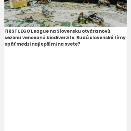
FIRST LEGO League na Slovensku otvára novú
sezónu venovanú biodiverzite. Budú slovenské tímy
opäť medzi najlepšími na svete?