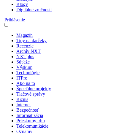
Blogy
Digitálne zručnosti
Prihlásenie
Magazín
Tipy na darčeky
Recenzie
Archív NXT
NXTplus
Súťaže
Výskum
Technológie
ITPro
Ako na to
Špeciálne projekty
Tlačové správy
Biznis
Internet
Bezpečnosť
Informatizácia
Prieskumy trhu
Telekomunikácie
Oznamy