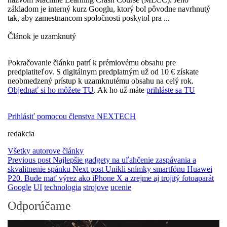
základom je interný kurz Googlu, ktorý bol pôvodne navrhnutý
tak, aby zamestnancom spoločnosti poskytol pra ...
Článok je uzamknutý
Pokračovanie článku patrí k prémiovému obsahu pre
predplatiteľov. S digitálnym predplatným už od 10 € získate
neobmedzený prístup k uzamknutému obsahu na celý rok.
Objednať si ho môžete TU
. Ak ho už máte
prihláste sa TU
Prihlásiť pomocou členstva NEXTECH
redakcia
Všetky autorove články
Previous post
Najlepšie gadgety na uľahčenie zaspávania a
skvalitnenie spánku
Next post
Unikli snímky smartfónu Huawei
P20. Bude mať výrez ako iPhone X a zrejme aj trojitý fotoaparát
Google
UI
technologia
strojove
ucenie
Odporúčame