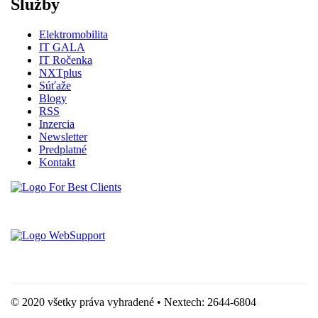
Služby
Elektromobilita
IT GALA
IT Ročenka
NXTplus
Súťaže
Blogy
RSS
Inzercia
Newsletter
Predplatné
Kontakt
Vytvorené spoločnosťou For Best Clients, s.r.o.
Hostingove služby poskytuje spoločnosť WebSupport, s.r.o.
© 2020 všetky práva vyhradené • Nextech: 2644-6804