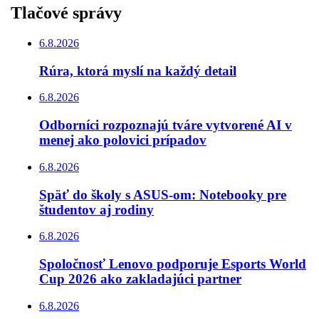
Tlačové správy
6.8.2026
Rúra, ktorá myslí na každý detail
6.8.2026
Odborníci rozpoznajú tváre vytvorené AI v
menej ako polovici prípadov
6.8.2026
Späť do školy s ASUS-om: Notebooky pre
študentov aj rodiny
6.8.2026
Spoločnosť Lenovo podporuje Esports World
Cup 2026 ako zakladajúci partner
6.8.2026