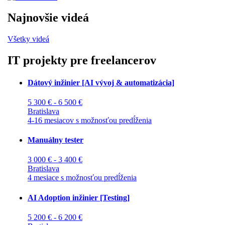
Najnovšie videá
Všetky videá
IT projekty pre freelancerov
Dátový inžinier [AI vývoj & automatizácia]
5 300 € - 6 500 €
Bratislava
4-16 mesiacov s možnosťou predĺženia
Manuálny tester
3 000 € - 3 400 €
Bratislava
4 mesiace s možnosťou predĺženia
AI Adoption inžinier [Testing]
5 200 € - 6 200 €