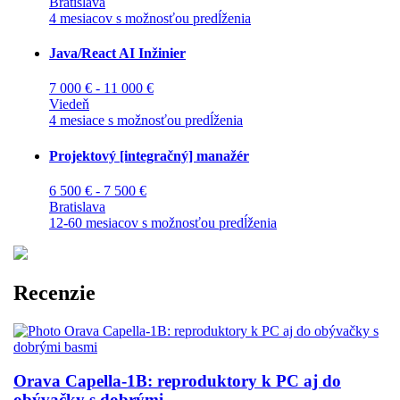
Bratislava
4 mesiacov s možnosťou predĺženia
Java/React AI Inžinier
7 000 € - 11 000 €
Viedeň
4 mesiace s možnosťou predĺženia
Projektový [integračný] manažér
6 500 € - 7 500 €
Bratislava
12-60 mesiacov s možnosťou predĺženia
Recenzie
Orava Capella-1B: reproduktory k PC aj do
obývačky s dobrými ...