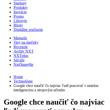
Startupy
Produkty
Inovácie
Promo
Lifestyle
Blogy
Digitálne zručnosti
Magazín
Tipy na darčeky
Recenzie
Archív NXT
NXTplus
Súťaže
Najčítanejšie
Home
Technológie
Google chce naučiť čo najviac ľudí pracovať s umelou
inteligenciou a strojovým učením
Google chce naučiť čo najviac