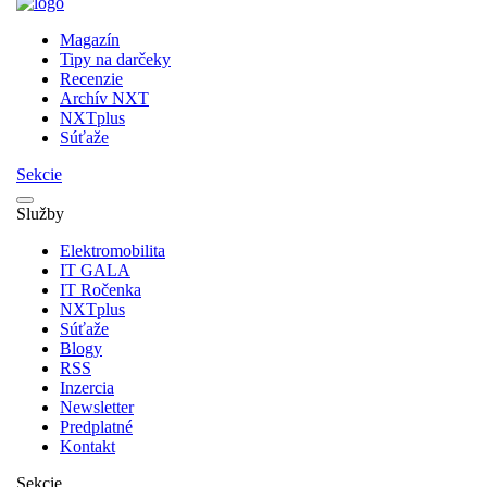
Magazín
Tipy na darčeky
Recenzie
Archív NXT
NXTplus
Súťaže
Sekcie
Služby
Elektromobilita
IT GALA
IT Ročenka
NXTplus
Súťaže
Blogy
RSS
Inzercia
Newsletter
Predplatné
Kontakt
Sekcie