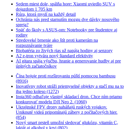
Sedem miest dole, spálňa hore: Xiaomi uviedlo SUV s
dojazdom 1 705 km
Rúra, ktorá myslí na každý detail
Ochránia nás pred starnutím mozgu dve dávky nosového
spreja?
Späť do školy s ASUS-om: Notebooky pre študentov aj
rodiny
Stredoveké brnenie ako štít proti kamerám na
rozpoznávanie tváre
Biobatéria zo živých rias už napája hodiny aj senzory
A2 e-tron vytvára nový štandard efektivity
AI gitara spája výučbu, hranie a generovanie hudby aj pre
úplných začiatočníkov
Čína bojuje proti rozširovaniu púští pomocou bambusu
(8916)
Inovatívny robot stráži priemyselné objekty a stačí mu na to
iba jedno koleso (1272)
Insta360 odhaľuje vlastný skladací dron. Chce ním priamo
konkurovať modelu DJI Neo 2. (1060)
Ukrajinské FPV drony naháňajú ruských vojakov.
Uniknuté videá pripomínajú zábery z počítačových hier.
(854)
Nový smart prsteň umožní sledovať glukózu, vitamín C,
laktát aj alkohol v krvi (802)