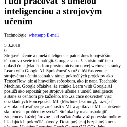
ľudí pracovať s umelou
inteligenciou a strojovým
učením
Technológie
whatsapp
E-mail
5.3.2018
0
Strojové učenie a umelá inteligencia patria dnes k najväčším
témam vo svete technológií. Google sa snaží sprístupniť tieto
oblasti čo najviac ľuďom prostredníctvom novej webovej stránky
Learn with Google AI. Spoločnosť sa už dlhší čas venuje
strojovému učeniu jednak v rámci pokročilých projektov ako
TensorFlow, ale aj hravejším spôsobom, ako je napr. Teachable
Machine. Google očakáva, že stránka Learn with Google AI
poslúži ako repozitár pre strojové učenie a umelú inteligenciu
a stane sa centrom pre každého, kto „sa chce dozvedieť viac
o základných koncepciách ML (Machine Learning), rozvíjať
a zdokonaľovať svoje zručnosti v ML a aplikovať ML na riešenie
skutočných problémov sveta“. Stránka by mala uspokojiť
záujemcov každej úrovne – od začiatočníkov až po výskumníkov
hľadajúcich pokročilé návody. Dostupný je aj bezplatný kurz s
názvom Machine Learning Crash Course (MLCC). Jeho