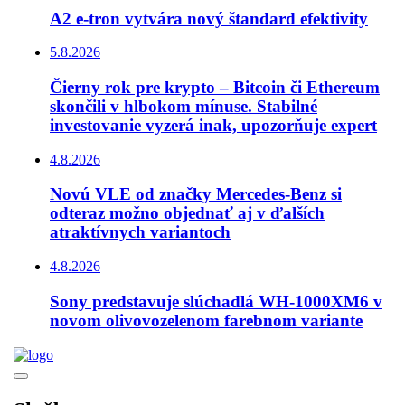
A2 e-tron vytvára nový štandard efektivity
5.8.2026
Čierny rok pre krypto – Bitcoin či Ethereum
skončili v hlbokom mínuse. Stabilné
investovanie vyzerá inak, upozorňuje expert
4.8.2026
Novú VLE od značky Mercedes-Benz si
odteraz možno objednať aj v ďalších
atraktívnych variantoch
4.8.2026
Sony predstavuje slúchadlá WH-1000XM6 v
novom olivovozelenom farebnom variante