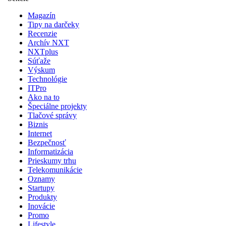
Magazín
Tipy na darčeky
Recenzie
Archív NXT
NXTplus
Súťaže
Výskum
Technológie
ITPro
Ako na to
Špeciálne projekty
Tlačové správy
Biznis
Internet
Bezpečnosť
Informatizácia
Prieskumy trhu
Telekomunikácie
Oznamy
Startupy
Produkty
Inovácie
Promo
Lifestyle