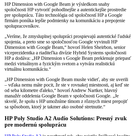
HP Dimension with Google Beam je výsledkom snahy
spoločnosti HP vytvoriť pohodlnejšie a autentickejšie prostredie
pre spoluprácu. Táto technológia od spoločností HP a Google
firmám ponúka lepšie podmienky na komunikáciu a prepojenie
spolupracovníkov.
„Veríme, že zmysluplnej spolupráci prospievajú autentické ľudské
spojenia, a preto sme so spoločnosťou Google vyvinuli HP
Dimension with Google Beam,“ hovorí Helen Sheirbon, senior
viceprezidentka a riaditeľka divízie Hybrid Systems spoločnosti
HP a dodáva: „HP Dimension s Google Beam preklenuje priepasť
medzi virtuálnym a fyzickým svetom a vytvára realistickú
virtuálnu komunikáciu.“
„HP Dimension with Google Beam musíte vidieť, aby ste uverili
–⁠⁠⁠⁠⁠⁠ vďaka nemu máte pocit, že ste v rovnakej miestnosti, aj keď ste
od seba kilometre ďaleko,“ hovorí Andrew Nartker, hlavný
manažér oddelenia Google Beam v spoločnosti Google. „Je
skvelé, že spolu s HP umožníme tímom z rôznych miest prepojiť
sa spôsobom, ktorý je takmer ako osobné stretnutie.“
HP Poly Studio A2 Audio Solutions: Presný zvuk
pre modernú spoluprácu