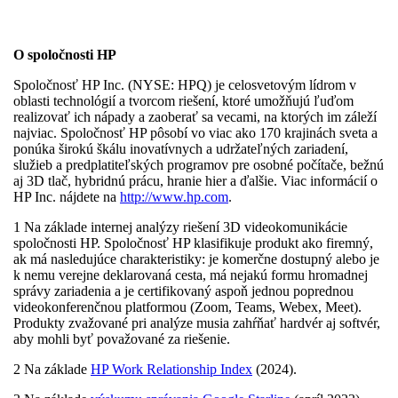
O spoločnosti HP
Spoločnosť HP Inc. (NYSE: HPQ) je celosvetovým lídrom v
oblasti technológií a tvorcom riešení, ktoré umožňujú ľuďom
realizovať ich nápady a zaoberať sa vecami, na ktorých im záleží
najviac. Spoločnosť HP pôsobí vo viac ako 170 krajinách sveta a
ponúka širokú škálu inovatívnych a udržateľných zariadení,
služieb a predplatiteľských programov pre osobné počítače, bežnú
aj 3D tlač, hybridnú prácu, hranie hier a ďalšie. Viac informácií o
HP Inc. nájdete na
http://www.hp.com
.
1 Na základe internej analýzy riešení 3D videokomunikácie
spoločnosti HP. Spoločnosť HP klasifikuje produkt ako firemný,
ak má nasledujúce charakteristiky: je komerčne dostupný alebo je
k nemu verejne deklarovaná cesta, má nejakú formu hromadnej
správy zariadenia a je certifikovaný aspoň jednou poprednou
videokonferenčnou platformou (Zoom, Teams, Webex, Meet).
Produkty zvažované pri analýze musia zahŕňať hardvér aj softvér,
aby mohli byť považované za riešenie.
2 Na základe
HP Work Relationship Index
(2024).