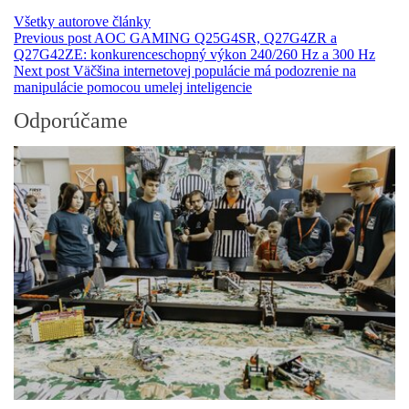
Všetky autorove články
Previous post
AOC GAMING Q25G4SR, Q27G4ZR a
Q27G42ZE: konkurenceschopný výkon 240/260 Hz a 300 Hz
Next post
Väčšina internetovej populácie má podozrenie na
manipulácie pomocou umelej inteligencie
Odporúčame