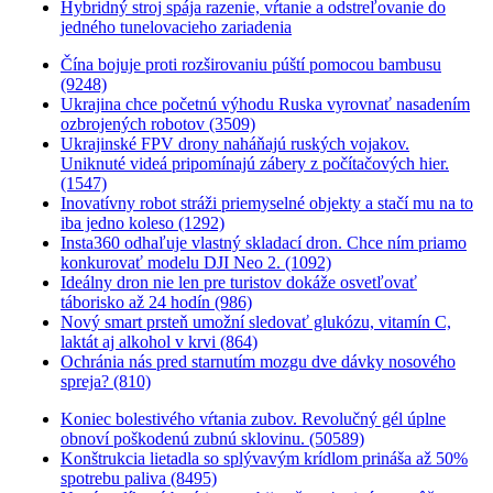
Hybridný stroj spája razenie, vŕtanie a odstreľovanie do
jedného tunelovacieho zariadenia
Čína bojuje proti rozširovaniu púští pomocou bambusu
(9248)
Ukrajina chce početnú výhodu Ruska vyrovnať nasadením
ozbrojených robotov (3509)
Ukrajinské FPV drony naháňajú ruských vojakov.
Uniknuté videá pripomínajú zábery z počítačových hier.
(1547)
Inovatívny robot stráži priemyselné objekty a stačí mu na to
iba jedno koleso (1292)
Insta360 odhaľuje vlastný skladací dron. Chce ním priamo
konkurovať modelu DJI Neo 2. (1092)
Ideálny dron nie len pre turistov dokáže osvetľovať
táborisko až 24 hodín (986)
Nový smart prsteň umožní sledovať glukózu, vitamín C,
laktát aj alkohol v krvi (864)
Ochránia nás pred starnutím mozgu dve dávky nosového
spreja? (810)
Koniec bolestivého vŕtania zubov. Revolučný gél úplne
obnoví poškodenú zubnú sklovinu. (50589)
Konštrukcia lietadla so splývavým krídlom prináša až 50%
spotrebu paliva (8495)