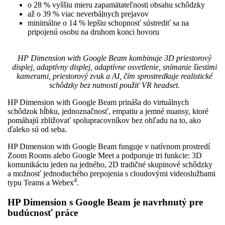
o 28 % vyššiu mieru zapamätateľnosti obsahu schôdzky
až o 39 % viac neverbálnych prejavov
minimálne o 14 % lepšiu schopnosť sústrediť sa na
pripojenú osobu na druhom konci hovoru
HP Dimension with Google Beam kombinuje 3D priestorový
displej, adaptívny displej, adaptívne osvetlenie, snímanie šiestimi
kamerami, priestorový zvuk a AI, čím sprostredkuje realistické
schôdzky bez nutnosti použiť VR headset.
HP Dimension with Google Beam prináša do virtuálnych
schôdzok hĺbku, jednoznačnosť, empatiu a jemné nuansy, ktoré
pomáhajú zbližovať spolupracovníkov bez ohľadu na to, ako
ďaleko sú od seba.
HP Dimension with Google Beam funguje v natívnom prostredí
Zoom Rooms alebo Google Meet a podporuje tri funkcie: 3D
komunikáciu jeden na jedného, ​​2D tradičné skupinové schôdzky
a možnosť jednoduchého prepojenia s cloudovými videoslužbami
4
typu Teams a Webex
.
HP Dimension s Google Beam je navrhnutý pre
budúcnosť práce