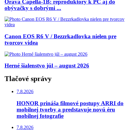
Orava Capella-1B: reproduktory k PC aj do
obývačky s dobrými ...
Canon EOS R6 V / Bezzrkadlovka nielen pre
tvorcov videa
Herné šialenstvo júl – august 2026
Tlačové správy
7.8.2026
HONOR prináša filmové postupy ARRI do
mobilnej tvorby a predstavuje novú éru
mobilnej fotografie
7.8.2026