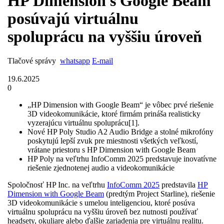
HP Dimension s Google Beam
posúvajú virtuálnu
spoluprácu na vyššiu úroveň
Tlačové správy
whatsapp
E-mail
19.6.2025
0
„HP Dimension with Google Beam“ je vôbec prvé riešenie
3D videokomunikácie, ktoré firmám prináša realisticky
vyzerajúcu virtuálnu spoluprácu[1].
Nové HP Poly Studio A2 Audio Bridge a stolné mikrofóny
poskytujú lepší zvuk pre miestnosti všetkých veľkostí,
vrátane priestoru s HP Dimension with Google Beam
HP Poly na veľtrhu InfoComm 2025 predstavuje inovatívne
riešenie zjednotenej audio a videokomunikácie
Spoločnosť HP Inc. na veľtrhu
InfoComm 2025
predstavila
HP
Dimension with Google Beam
(predtým Project Starline), riešenie
3D videokomunikácie s umelou inteligenciou, ktoré posúva
virtuálnu spoluprácu na vyššiu úroveň bez nutnosti používať
headsety, okuliare alebo ďalšie zariadenia pre virtuálnu realitu.