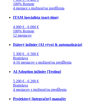
100% Remote
4 mesiace s možnosťou predĺženia
ITAM špecialista (part-time)
4 000 € - 6 000 €
100% Remote
12 mesiacov
Dátový inžinier [AI vývoj & automatizácia]
5 300 € - 6 500 €
Bratislava
4-16 mesiacov s možnosťou predĺženia
AI Adoption inžinier [Testing]
5 200 € - 6 200 €
Bratislava
4 mesiacov s možnosťou predĺženia
Projektový [integračný] manažér