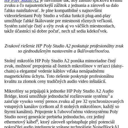
HP Poly Studio A2
je navrhnuté tak, aby zaistilo špičkovú kvalitu
zvuku a čo najautentickejší zážitok z jednania a zároveň sa dalo
ľahko nainštalovať. Je plne kompatibilné s najnovšími
videoriešeniami Poly Studio a vďaka funkcii plug-and-play
umožňuje ľahké škálovanie pre miestnosti rôznych veľkostí.
Systém zaisťuje čistý a sýty zvuk aj vo väčších miestnostiach,
takže účastníci sú dobre počuť, nech už sedia kdekoľvek.
Zvukové riešenie HP Poly Studio A2 poskutuje profesionálny zvuk
so zjednodušeným nastavením a škáľovateľnosťou.
Stolný mikrofón HP Poly Studio A2 ponúka mimoriadne čistý
zvuk, možnosť prepojenia až ôsmich mikrofónov v reťazci (daisy-
chain) a elegantné vedenie káblov vďaka nenápadnému
magnetickému úchytu. Toto riešenie poskytuje profesionálnu
kvalitu za zlomok ceny tradičných audio video inštalácií.
Mikrofóny sa pripájajú k jednotke HP Poly Studio A2 Audio
5
Bridge, ktorá umožňuje jednoduché rozširovanie systému
a
zaisťuje vysoko verný prenos zvuku až pre 32 synchronizovaných
vstupných kanálov (celkom až 8 stolných mikrofónov, každý so
štyrmi kanálmi). Pripojenie k ľubovoľnému videosystému Poly
Studio novej generácie prebieha jednoducho, cez jediný
6
ethernetový kábel
, ktorý zároveň sprístupňuje plný potenciál
pokročilej audio inteligencie vrátane technológie NoiseBlockAI