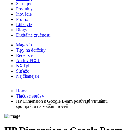
Startupy
Produkty
Inovácie
Promo
Lifestyle
Blogy
Digitálne zručnosti
Magazín
Tipy na darčeky
Recenzie
Archív NXT
NXTplus
Súťaže
Najčítanejšie
Home
Tlačové správy
HP Dimension s Google Beam posúvajú virtuálnu
spoluprácu na vyššiu úroveň