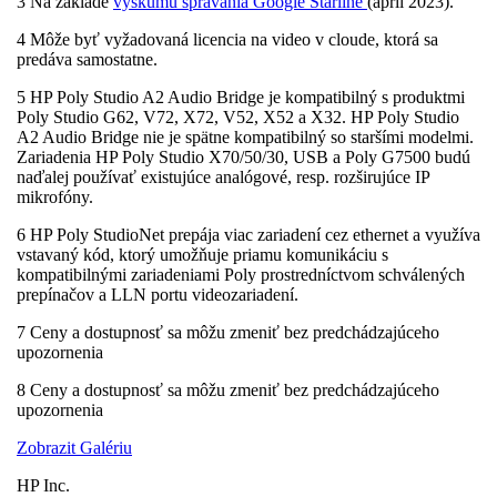
3 Na základe
výskumu správania Google Starline
(apríl 2023).
4 Môže byť vyžadovaná licencia na video v cloude, ktorá sa
predáva samostatne.
5 HP Poly Studio A2 Audio Bridge je kompatibilný s produktmi
Poly Studio G62, V72, X72, V52, X52 a X32. HP Poly Studio
A2 Audio Bridge nie je spätne kompatibilný so staršími modelmi.
Zariadenia HP Poly Studio X70/50/30, USB a Poly G7500 budú
naďalej používať existujúce analógové, resp. rozširujúce IP
mikrofóny.
6 HP Poly StudioNet prepája viac zariadení cez ethernet a využíva
vstavaný kód, ktorý umožňuje priamu komunikáciu s
kompatibilnými zariadeniami Poly prostredníctvom schválených
prepínačov a LLN portu videozariadení.
7 Ceny a dostupnosť sa môžu zmeniť bez predchádzajúceho
upozornenia
8 Ceny a dostupnosť sa môžu zmeniť bez predchádzajúceho
upozornenia
Zobrazit Galériu
HP Inc.