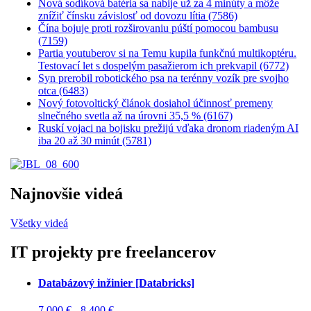
Nová sodíková batéria sa nabije už za 4 minúty a môže
znížiť čínsku závislosť od dovozu lítia (7586)
Čína bojuje proti rozširovaniu púští pomocou bambusu
(7159)
Partia youtuberov si na Temu kupila funkčnú multikoptéru.
Testovací let s dospelým pasažierom ich prekvapil (6772)
Syn prerobil robotického psa na terénny vozík pre svojho
otca (6483)
Nový fotovoltický článok dosiahol účinnosť premeny
slnečného svetla až na úrovni 35,5 % (6167)
Ruskí vojaci na bojisku prežijú vďaka dronom riadeným AI
iba 20 až 30 minút (5781)
Najnovšie videá
Všetky videá
IT projekty pre freelancerov
Databázový inžinier [Databricks]
7 000 € - 8 400 €