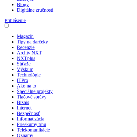
Blogy
Digitálne zručnosti
Prihlásenie
Magazín
Tipy na darčeky
Recenzie
Archív NXT
NXTplus
Súťaže
Výskum
Technológie
ITPro
Ako na to
Špeciálne projekty
Tlačové správy
Biznis
Internet
Bezpečnosť
Informatizácia
Prieskumy trhu
Telekomunikácie
Oznamy