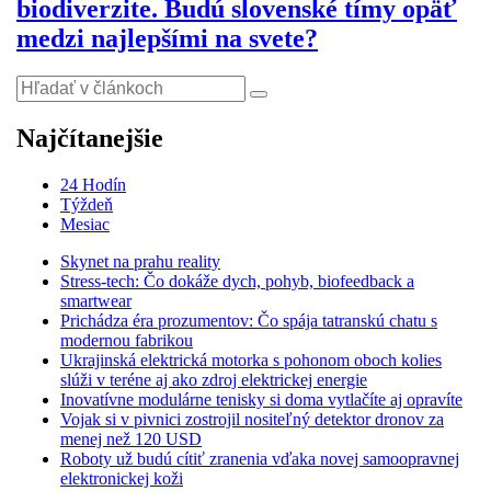
biodiverzite. Budú slovenské tímy opäť
medzi najlepšími na svete?
Najčítanejšie
24 Hodín
Týždeň
Mesiac
Skynet na prahu reality
Stress-tech: Čo dokáže dych, pohyb, biofeedback a
smartwear
Prichádza éra prozumentov: Čo spája tatranskú chatu s
modernou fabrikou
Ukrajinská elektrická motorka s pohonom oboch kolies
slúži v teréne aj ako zdroj elektrickej energie
Inovatívne modulárne tenisky si doma vytlačíte aj opravíte
Vojak si v pivnici zostrojil nositeľný detektor dronov za
menej než 120 USD
Roboty už budú cítiť zranenia vďaka novej samoopravnej
elektronickej koži