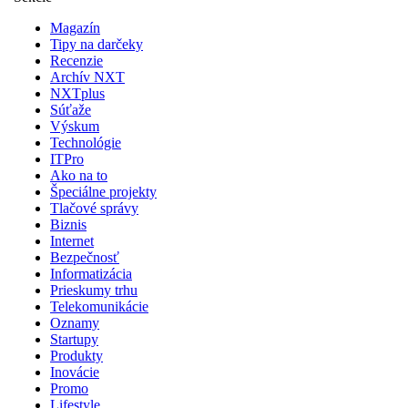
Magazín
Tipy na darčeky
Recenzie
Archív NXT
NXTplus
Súťaže
Výskum
Technológie
ITPro
Ako na to
Špeciálne projekty
Tlačové správy
Biznis
Internet
Bezpečnosť
Informatizácia
Prieskumy trhu
Telekomunikácie
Oznamy
Startupy
Produkty
Inovácie
Promo
Lifestyle