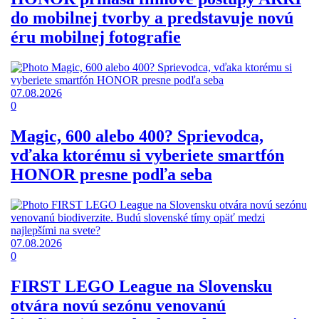
do mobilnej tvorby a predstavuje novú
éru mobilnej fotografie
07.08.2026
0
Magic, 600 alebo 400? Sprievodca,
vďaka ktorému si vyberiete smartfón
HONOR presne podľa seba
07.08.2026
0
FIRST LEGO League na Slovensku
otvára novú sezónu venovanú