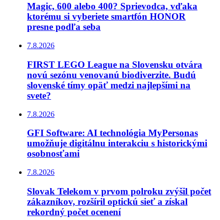
Magic, 600 alebo 400? Sprievodca, vďaka
ktorému si vyberiete smartfón HONOR
presne podľa seba
7.8.2026
FIRST LEGO League na Slovensku otvára
novú sezónu venovanú biodiverzite. Budú
slovenské tímy opäť medzi najlepšími na
svete?
7.8.2026
GFI Software: AI technológia MyPersonas
umožňuje digitálnu interakciu s historickými
osobnosťami
7.8.2026
Slovak Telekom v prvom polroku zvýšil počet
zákazníkov, rozšíril optickú sieť a získal
rekordný počet ocenení