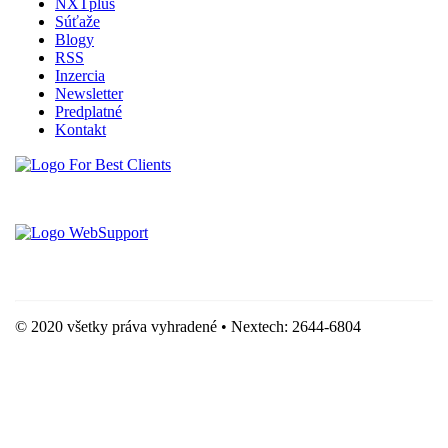
NXTplus
Súťaže
Blogy
RSS
Inzercia
Newsletter
Predplatné
Kontakt
Vytvorené spoločnosťou For Best Clients, s.r.o.
Hostingove služby poskytuje spoločnosť WebSupport, s.r.o.
© 2020 všetky práva vyhradené • Nextech: 2644-6804