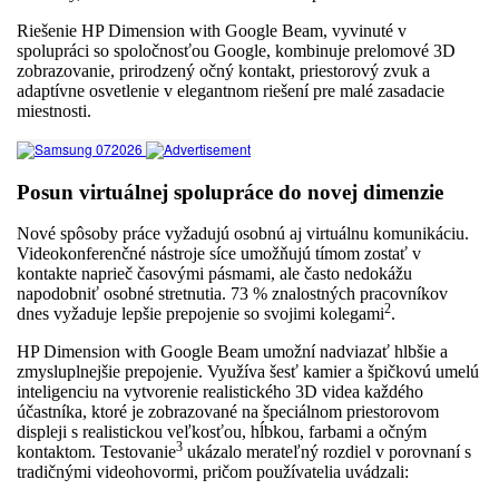
Riešenie HP Dimension with Google Beam, vyvinuté v
spolupráci so spoločnosťou Google, kombinuje prelomové 3D
zobrazovanie, prirodzený očný kontakt, priestorový zvuk a
adaptívne osvetlenie v elegantnom riešení pre malé zasadacie
miestnosti.
Posun virtuálnej spolupráce do novej dimenzie
Nové spôsoby práce vyžadujú osobnú aj virtuálnu komunikáciu.
Videokonferenčné nástroje síce umožňujú tímom zostať v
kontakte naprieč časovými pásmami, ale často nedokážu
napodobniť osobné stretnutia. 73 % znalostných pracovníkov
2
dnes vyžaduje lepšie prepojenie so svojimi kolegami
.
HP Dimension with Google Beam umožní nadviazať hlbšie a
zmysluplnejšie prepojenie. Využíva šesť kamier a špičkovú umelú
inteligenciu na vytvorenie realistického 3D videa každého
účastníka, ktoré je zobrazované na špeciálnom priestorovom
displeji s realistickou veľkosťou, hĺbkou, farbami a očným
3
kontaktom. Testovanie
ukázalo merateľný rozdiel v porovnaní s
tradičnými videohovormi, pričom používatelia uvádzali: