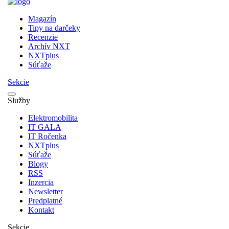
Magazín
Tipy na darčeky
Recenzie
Archív NXT
NXTplus
Súťaže
Sekcie
Služby
Elektromobilita
IT GALA
IT Ročenka
NXTplus
Súťaže
Blogy
RSS
Inzercia
Newsletter
Predplatné
Kontakt
Sekcie