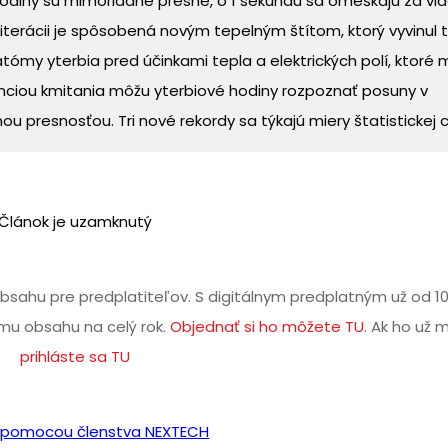
diny sú mimoriadne presné, o 1 sekundu sa omeškajú za via
 iterácii je spôsobená novým tepelným štítom, ktorý vyvinul 
tómy yterbia pred účinkami tepla a elektrických polí, ktoré
venciou kmitania môžu yterbiové hodiny rozpoznať posuny v
 presnosťou. Tri nové rekordy sa týkajú miery štatistickej ch
Článok je uzamknutý
bsahu pre predplatiteľov. S digitálnym predplatným už od 1
u obsahu na celý rok.
Objednať si ho môžete TU
. Ak ho už 
prihláste sa TU
iť pomocou členstva NEXTECH