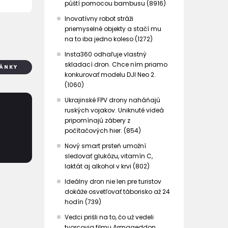
púští pomocou bambusu (8916)
Inovatívny robot stráži
priemyselné objekty a stačí mu
na to iba jedno koleso (1272)
Insta360 odhaľuje vlastný
skladací dron. Chce ním priamo
LÁNKY
konkurovať modelu DJI Neo 2.
(1060)
Ukrajinské FPV drony naháňajú
ruských vojakov. Uniknuté videá
pripomínajú zábery z
počítačových hier. (854)
Nový smart prsteň umožní
sledovať glukózu, vitamín C,
laktát aj alkohol v krvi (802)
Ideálny dron nie len pre turistov
dokáže osvetľovať táborisko až 24
hodín (739)
Vedci prišli na to, čo už vedeli
tvorcovia filmu Armageddon