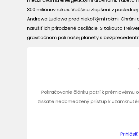
medzi dvoma energetickými úrovňami. Takéto ho
300 miliónov rokov. Väčšina zlepšení v poslednej
Andrewa Ludlowa pred niekoľkými rokmi. Chráni a
narušiť ich prirodzené oscilácie. S takouto frek
gravitačnom poli našej planéty s bezprecedentnou
Pokračovanie článku patrí k prémiovému o
získate neobmedzený prístup k uzamknutém
Prihlás