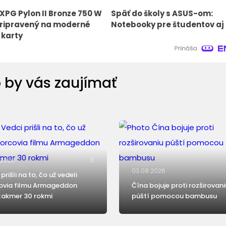
 XPG Pylon II Bronze 750 W
Späť do školy s ASUS-om:
pripravený na moderné
Notebooky pre študentov aj 
 karty
 by vás zaujímať
.2026
0
03.08.2026
prišli na to, čo už vedeli
ovia filmu Armageddon
Čína bojuje proti rozširovani
takmer 30 rokmi
púští pomocou bambusu