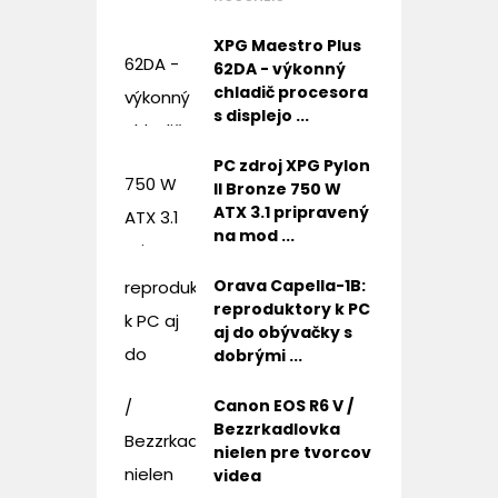
XPG Maestro Plus
62DA - výkonný
chladič procesora
s displejo ...
PC zdroj XPG Pylon
II Bronze 750 W
ATX 3.1 pripravený
na mod ...
Orava Capella-1B:
reproduktory k PC
aj do obývačky s
dobrými ...
Canon EOS R6 V /
Bezzrkadlovka
nielen pre tvorcov
videa