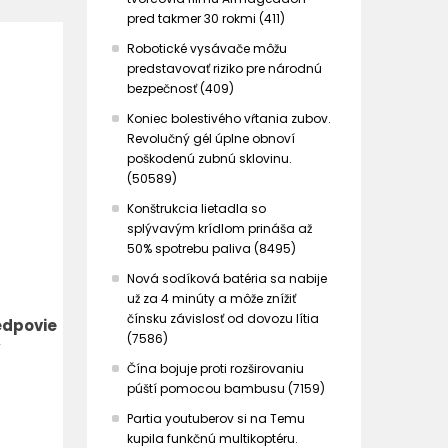
pred takmer 30 rokmi (411)
Robotické vysávače môžu
predstavovať riziko pre národnú
bezpečnosť (409)
Koniec bolestivého vŕtania zubov.
Revolučný gél úplne obnoví
poškodenú zubnú sklovinu.
(50589)
Konštrukcia lietadla so
splývavým krídlom prináša až
50% spotrebu paliva (8495)
Nová sodíková batéria sa nabije
už za 4 minúty a môže znížiť
čínsku závislosť od dovozu lítia
edpovie
(7586)
Čína bojuje proti rozširovaniu
púští pomocou bambusu (7159)
Partia youtuberov si na Temu
kupila funkčnú multikoptéru.