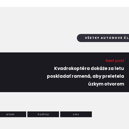
VŠETKY AUTOROVE Č
Next post
Kvadrokoptéra dokáže za letu
poskladať ramená, aby preletela
úzkym otvorom
atom
hodiny
cas