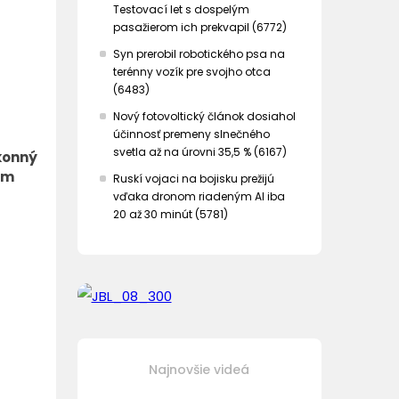
Testovací let s dospelým
pasažierom ich prekvapil (6772)
Syn prerobil robotického psa na
terénny vozík pre svojho otca
(6483)
Nový fotovoltický článok dosiahol
účinnosť premeny slnečného
svetla až na úrovni 35,5 % (6167)
konný
om
Ruskí vojaci na bojisku prežijú
vďaka dronom riadeným AI iba
20 až 30 minút (5781)
Najnovšie videá