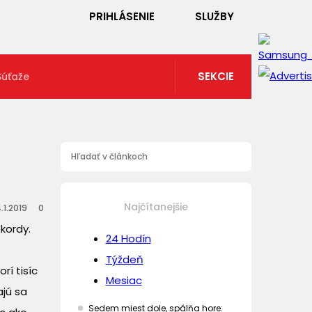
PRIHLÁSENIE
SLUŽBY
SEKCIE
Súťaže
Najčítanejšie
.1.2019
0
kordy.
24 Hodín
Týždeň
rí tisíc
Mesiac
ajú sa
Sedem miest dole, spálňa hore: