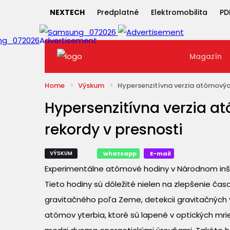
NEXTECH
Predplatné
Elektromobilita
PD
Magazín
Home
Výskum
Hypersenzitívna verzia atómových
Hypersenzitívna verzia a
rekordy v presnosti
VÝSKUM
whatsapp
E-mail
Experimentálne atómové hodiny v Národnom inštit
Tieto hodiny sú dôležité nielen na zlepšenie čas
gravitačného poľa Zeme, detekcii gravitačných v
atómov yterbia, ktoré sú lapené v optických mrie