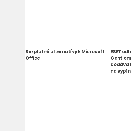
Bezplatné alternatívy k Microsoft
ESET odh
Office
Gentlem
dodáva ú
na vypín