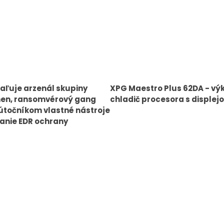
aľuje arzenál skupiny
XPG Maestro Plus 62DA - vý
en, ransomvérový gang
chladič procesora s displej
točníkom vlastné nástroje
anie EDR ochrany