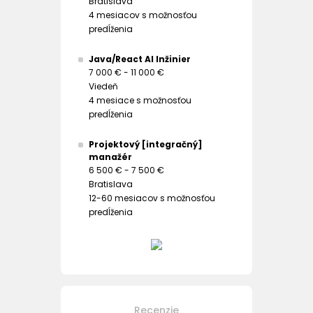
Bratislava
4 mesiacov s možnosťou
predĺženia
Java/React AI Inžinier
7 000 € - 11 000 €
Viedeň
4 mesiace s možnosťou
predĺženia
Projektový [integračný]
manažér
6 500 € - 7 500 €
Bratislava
12-60 mesiacov s možnosťou
predĺženia
Recenzie