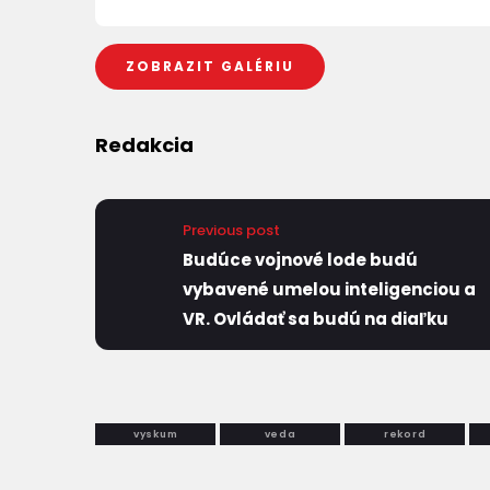
ZOBRAZIT GALÉRIU
Redakcia
Previous post
Budúce vojnové lode budú
vybavené umelou inteligenciou a
VR. Ovládať sa budú na diaľku
vyskum
veda
rekord