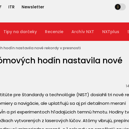
F
ITR
Newsletter
Tipy na darčeky
Recenzie
Archív NXT
NXTplus
 hodín nastavila nové rekordy v presnosti
tómových hodín nastavila nové
14
úte pre štandardy a technológie (NIST) dosiahli tri nové re
omiery a navigácie, ale uplatňujú sa aj pri detailnom meraní
ĺn a pri experimentoch hľadajúcich temnú hmotu. Hodiny tvo
žkach vytvorených z laserových lúčov. Atómy vibrujú, prepín