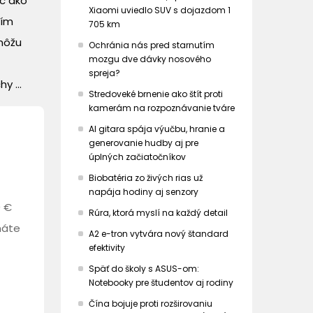
c ako
Xiaomi uviedlo SUV s dojazdom 1
tím
705 km
 môžu
Ochránia nás pred starnutím
mozgu dve dávky nosového
spreja?
y ...
Stredoveké brnenie ako štít proti
kamerám na rozpoznávanie tváre
AI gitara spája výučbu, hranie a
generovanie hudby aj pre
úplných začiatočníkov
Biobatéria zo živých rias už
napája hodiny aj senzory
0 €
Rúra, ktorá myslí na každý detail
máte
A2 e-tron vytvára nový štandard
efektivity
Späť do školy s ASUS-om:
Notebooky pre študentov aj rodiny
Čína bojuje proti rozširovaniu