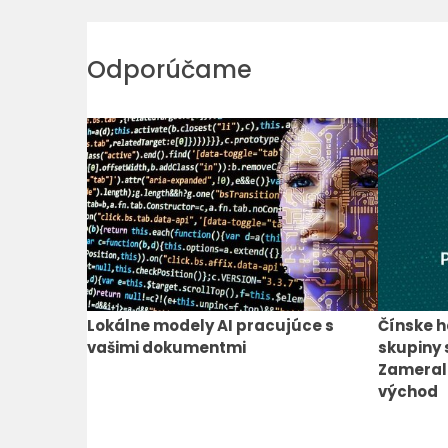
Odporúčame
Lokálne modely AI pracujúce s
Čínske h
vašimi dokumentmi
skupiny 
Zamerali
východ