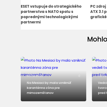
ESET vstupuje do strategického
PC zdroj
partnerstva s NATO spolu s
ATX 3.1 
poprednými technologickými
grafické
partnermi
Mohlo
06.08.2026
0
06.08
Na Mesiaci by mala vzniknúť
Vedci 
karanténna zóna pre
tvorc
mimozemštanov
pred 