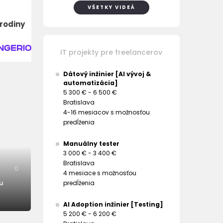
VŠETKY VIDEÁ
rodiny
IT projekty pre freelancerov
Dátový inžinier [AI vývoj &
automatizácia]
5 300 € - 6 500 €
Bratislava
4-16 mesiacov s možnosťou
predĺženia
Manuálny tester
3 000 € - 3 400 €
Bratislava
0
4 mesiace s možnosťou
u
predĺženia
AI Adoption inžinier [Testing]
5 200 € - 6 200 €