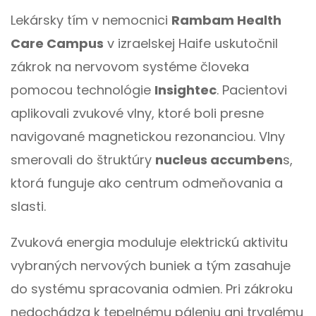
Lekársky tím v nemocnici
Rambam Health
Care Campus
v izraelskej Haife uskutočnil
zákrok na nervovom systéme človeka
pomocou technológie
Insightec
. Pacientovi
aplikovali zvukové vlny, ktoré boli presne
navigované magnetickou rezonanciou. Vlny
smerovali do štruktúry
nucleus accumben
s,
ktorá funguje ako centrum odmeňovania a
slasti.
Zvuková energia moduluje elektrickú aktivitu
vybraných nervových buniek a tým zasahuje
do systému spracovania odmien. Pri zákroku
nedochádza k tepelnému páleniu ani trvalému