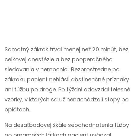
Samotný zákrok trval menej než 20 minút, bez
celkovej anestézie a bez pooperačného
sledovania v nemocnici. Bezprostredne po
zákroku pacient nehlásil abstinenčné príznaky
ani túžbu po droge. Po týždni odovzdal telesné
vzorky, v ktorých sa už nenachádzali stopy po
opiátoch.
Na desaťbodovej škále sebahodnotenia túžby
po omamných látkach pacient uvádzal