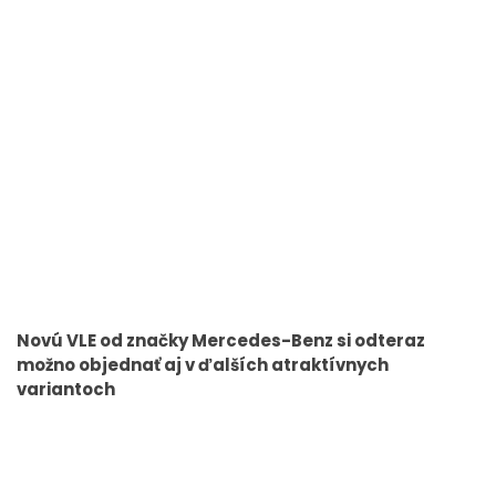
Novú VLE od značky Mercedes-Benz si odteraz
možno objednať aj v ďalších atraktívnych
variantoch