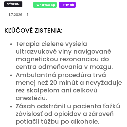
VÝSKUM
whatsapp
E-mail
1.7.2026
1
KĽÚČOVÉ ZISTENIA:
Terapia cielene vysiela
ultrazvukové vlny navigované
magnetickou rezonanciou do
centra odmeňovania v mozgu.
Ambulantná procedúra trvá
menej než 20 minút a nevyžaduje
rez skalpelom ani celkovú
anestéziu.
Zásah odstránil u pacienta ťažkú
závislosť od opioidov a zároveň
potlačil túžbu po alkohole.