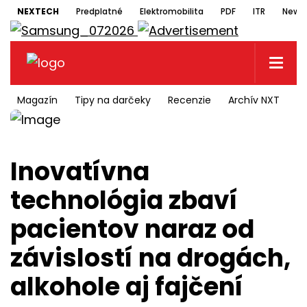
NEXTECH
Predplatné
Elektromobilita
PDF
ITR
Newsl
Magazín
Tipy na darčeky
Recenzie
Archív NXT
N
Inovatívna
technológia zbaví
pacientov naraz od
závislostí na drogách,
alkohole aj fajčení