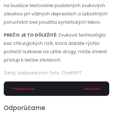
na budúce testovanie podobných zvukových
zásahov pri vážnych depresiách a úzkostných
poruchách bez použitia syntetických liekov.
PREČO JE TO DÔLEŽITÉ:
Zvuková technológia
bez chirurgických rizík, ktorá dokáže rýchlo
potlačiť nutkanie na užitie drogy, môže zmeniť
prístup k liečbe závislostí.
Zdroj:
dailywire.com
foto: ChatGPT
Previous post
Next post
Odporúčame