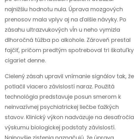
najnižšiu hodnotu nula. Úprava mozgových
prenosov mala vplyv aj na ďalšie návyky. Po
zásahu ultrazvukových vĺn u neho vymizla
dlhoročná túžba po alkohole. Zároveň prestal
fajčiť, pričom predtým spotreboval tri škatuľky
cigariet denne.
Cielený zásah upravil vnímanie signálov tak, že
potlačil viacero závislostí naraz. Použitá
technológia predstavuje posun smerom k
neinvazívnej psychiatrickej liečbe ťažkých
stavov. Klinický výkon nadväzuje na desaťročia
výskumu biologickej podstaty závislostí.
Najnovšie zistenia naznačujú, že úprava