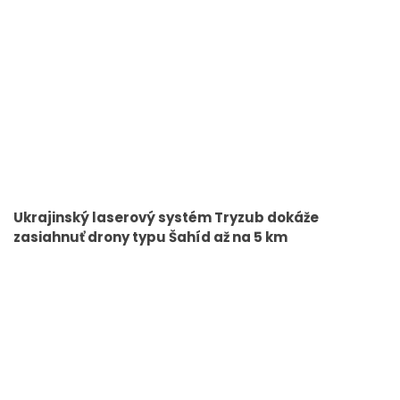
Ukrajinský laserový systém Tryzub dokáže
zasiahnuť drony typu Šahíd až na 5 km