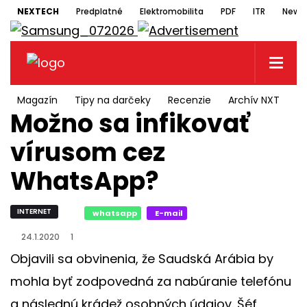
NEXTECH
Predplatné
Elektromobilita
PDF
ITR
Newsl
Magazín
Tipy na darčeky
Recenzie
Archív NXT
N
Možno sa infikovať
vírusom cez
WhatsApp?
INTERNET
whatsapp
E-mail
24.1.2020
1
Objavili sa obvinenia, že Saudská Arábia by
mohla byť zodpovedná za nabúranie telefónu
a následnú krádež osobných údajov. Šéf