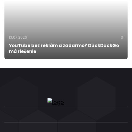
13.07.2026
0
YouTube bez reklám a zadarmo? DuckDuckGo
má riešenie