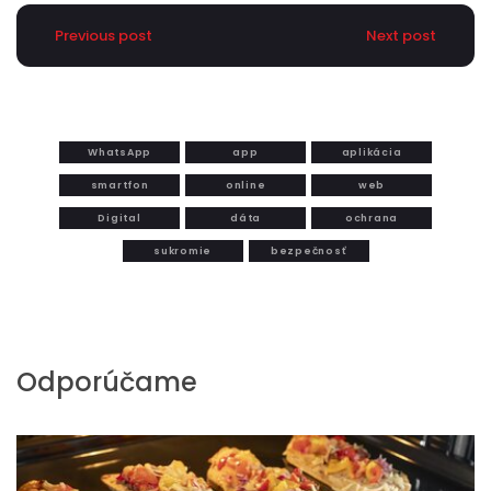
Previous post
Next post
WhatsApp
app
aplikácia
smartfon
online
web
Digital
dáta
ochrana
sukromie
bezpečnosť
Odporúčame