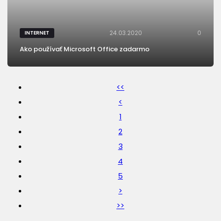
24.03.2020
0
INTERNET
Ako používať Microsoft Office zadarmo
<<
<
1
2
3
4
5
>
>>