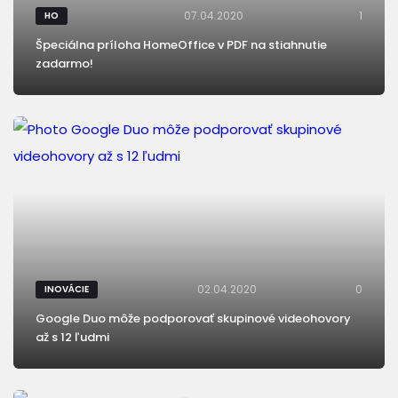
07.04.2020
1
HO
Špeciálna príloha HomeOffice v PDF na stiahnutie
zadarmo!
02.04.2020
0
INOVÁCIE
Google Duo môže podporovať skupinové videohovory
až s 12 ľudmi