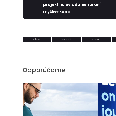
projekt na ovládanie zbraní
myšlienkami
stroj
robot
smart
Odporúčame