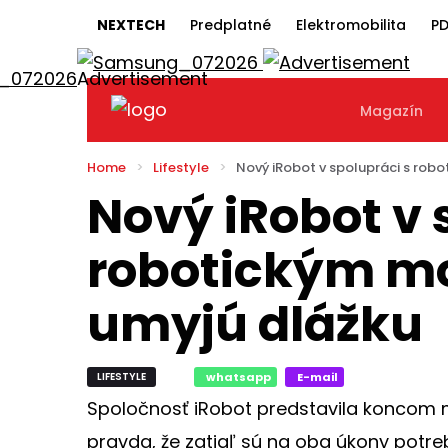
NEXTECH
Predplatné
Elektromobilita
PD
Magazín
Home
Lifestyle
Nový iRobot v spolupráci s rob
Nový iRobot v 
robotickým m
umyjú dlážku
LIFESTYLE
whatsapp
E-mail
Spoločnosť iRobot predstavila koncom má
pravda, že zatiaľ sú na oba úkony potr