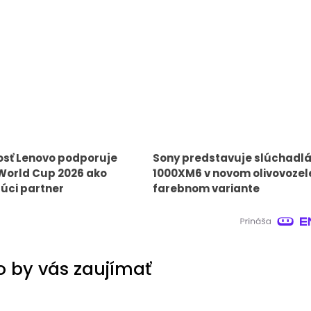
osť Lenovo podporuje
Sony predstavuje slúchadl
World Cup 2026 ako
1000XM6 v novom olivovoze
úci partner
farebnom variante
 by vás zaujímať