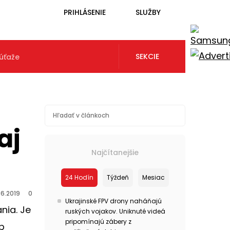
PRIHLÁSENIE
SLUŽBY
SEKCIE
úťaže
aj
Najčítanejšie
24 Hodín
Týždeň
Mesiac
.6.2019
0
Ukrajinské FPV drony naháňajú
nia. Je
ruských vojakov. Uniknuté videá
pripomínajú zábery z
p