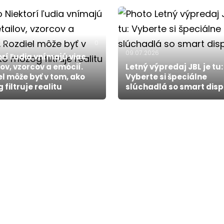
2026
0
09.07.2026
orí ľudia vnímajú viac
lov, vzorcov a emócií.
Letný výpredaj JBL je tu:
el môže byť v tom, ako
Vyberte si špeciálne
filtruje realitu
slúchadlá so smart dis