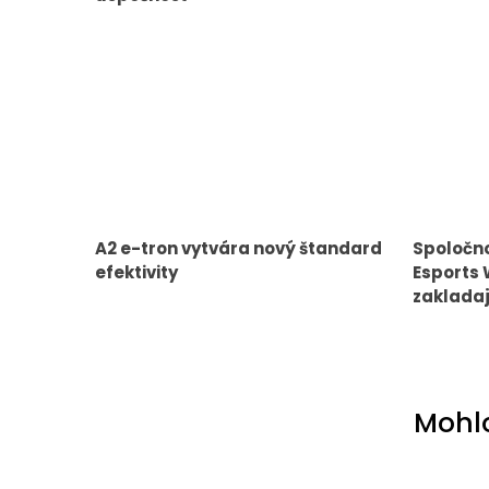
A2 e-tron vytvára nový štandard
Spoločn
efektivity
Esports 
zakladaj
Mohlo