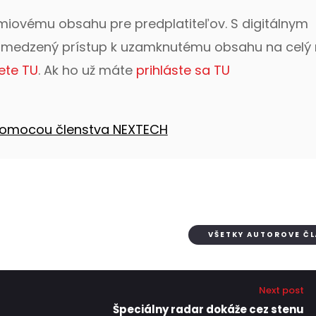
émiovému obsahu pre predplatiteľov. S digitálnym
bmedzený prístup k uzamknutému obsahu na celý 
ete TU
. Ak ho už máte
prihláste sa TU
 pomocou členstva NEXTECH
VŠETKY AUTOROVE Č
Next post
Špeciálny radar dokáže cez stenu