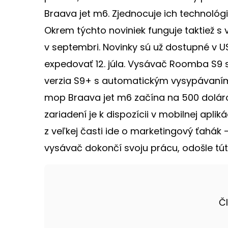
Braava jet m6. Zjednocuje ich technológi
Okrem týchto noviniek funguje taktiež s 
v septembri. Novinky sú už dostupné v 
expedovať 12. júla. Vysávač Roomba S9 s
verzia S9+ s automatickým vysypávaním
mop Braava jet m6 začína na 500 doláro
zariadení je k dispozícii v mobilnej apli
z veľkej časti ide o marketingový ťahák
vysávač dokončí svoju prácu, odošle tú
Č