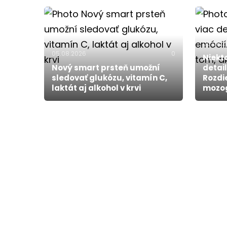
05.08.
05.08.2026
0
Niekt
Nový smart prsteň umožní
detai
sledovať glukózu, vitamín C,
Rozdi
laktát aj alkohol v krvi
mozog 