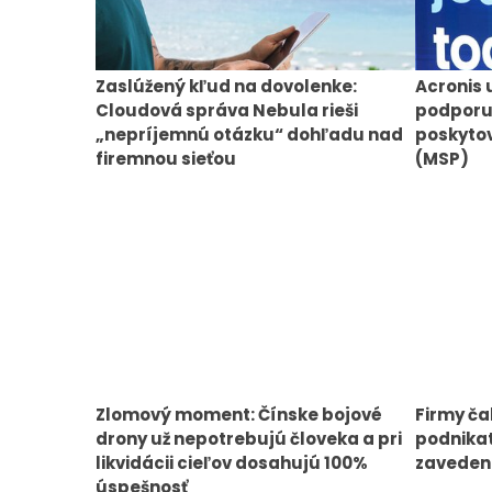
Zaslúžený kľud na dovolenke:
Acronis 
Cloudová správa Nebula rieši
podporu
„nepríjemnú otázku“ dohľadu nad
poskytov
firemnou sieťou
(MSP)
Zlomový moment: Čínske bojové
Firmy ča
drony už nepotrebujú človeka a pri
podnikat
likvidácii cieľov dosahujú 100%
zavedeni
úspešnosť