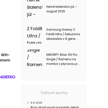
Herné šialenstvo júl –
august 2026
Samsung Galaxy Z
Fold8 Ultra / Exkluzívna
skladačka v 8 gene ...
á WH-
ENDORFY Atlas GS Pro
Single / Rameno na
lenom
monitor s plynovou p ...
Tlačové správy
6.8.2026
Rúra, ktorá myslí na každý detail