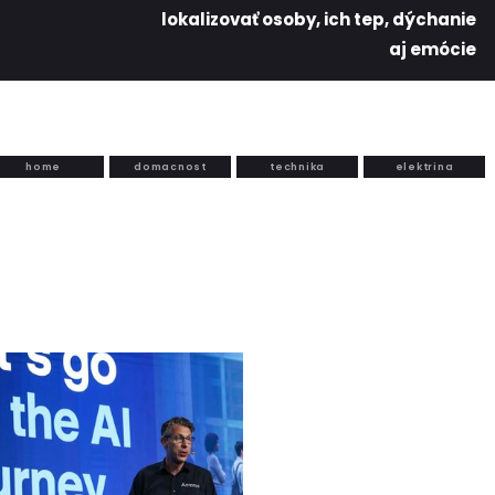
lokalizovať osoby, ich tep, dýchanie
aj emócie
home
domacnost
technika
elektrina