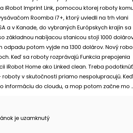
a iRobot Imprint Link, pomocou ktorej roboty komu
vysávačom Roomba i7+, ktorý uviedli na trh vlani
USA a v Kanade, do vybraných Európskych krajín sa
o základnou nabíjacou stanicou stojí 1000 dolárov
 odpadu potom vyjde na 1300 dolárov. Nový robo
ch. Keď sa roboty rozprávajú Funkcia prepojenia
kácii iRobot Home ako Linked clean. Treba podotknúť
 – roboty v skutočnosti priamo nespolupracujú. Ke
to informáciu do cloudu, a mop potom začne mo ..
lánok je uzamknutý