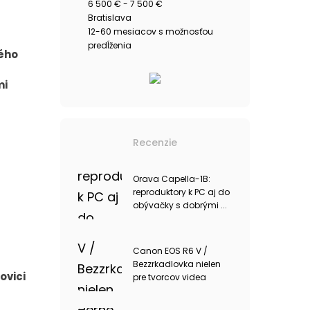
6 500 € - 7 500 €
Bratislava
12-60 mesiacov s možnosťou
predĺženia
kého
mi
Recenzie
Orava Capella-1B:
reproduktory k PC aj do
obývačky s dobrými ...
Canon EOS R6 V /
Bezzrkadlovka nielen
ovici
pre tvorcov videa