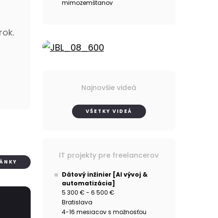
mimozemštanov
rok.
Najnovšie videá
VŠETKY VIDEÁ
IT projekty pre freelancerov
LÁNKY
Dátový inžinier [AI vývoj &
automatizácia]
5 300 € - 6 500 €
Bratislava
4-16 mesiacov s možnosťou