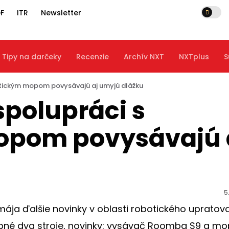
F
ITR
Newsletter
Tipy na darčeky
Recenzie
Archív NXT
NXTplus
S
otickým mopom povysávajú aj umyjú dlážku
spolupráci s
opom povysávajú 
5
ja ďalšie novinky v oblasti robotického upratova
ebné dva stroje, novinky: vysávač Roomba S9 a mo