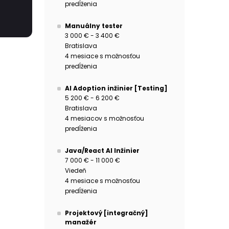
predĺženia
Manuálny tester
3 000 € - 3 400 €
Bratislava
4 mesiace s možnosťou
predĺženia
AI Adoption inžinier [Testing]
5 200 € - 6 200 €
Bratislava
4 mesiacov s možnosťou
predĺženia
Java/React AI Inžinier
7 000 € - 11 000 €
Viedeň
4 mesiace s možnosťou
predĺženia
Projektový [integračný]
manažér