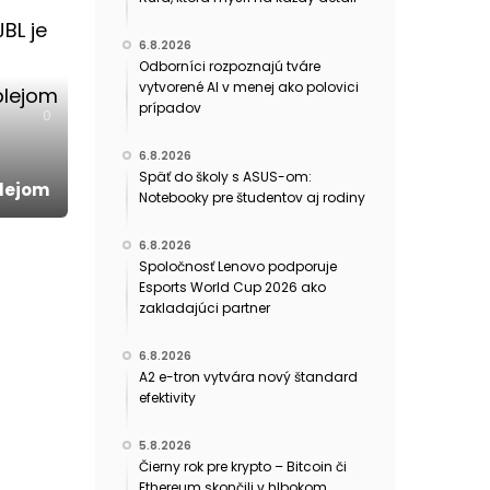
6.8.2026
Odborníci rozpoznajú tváre
vytvorené AI v menej ako polovici
prípadov
0
6.8.2026
Späť do školy s ASUS-om:
plejom
Notebooky pre študentov aj rodiny
6.8.2026
Spoločnosť Lenovo podporuje
Esports World Cup 2026 ako
zakladajúci partner
6.8.2026
A2 e-tron vytvára nový štandard
efektivity
5.8.2026
Čierny rok pre krypto – Bitcoin či
Ethereum skončili v hlbokom