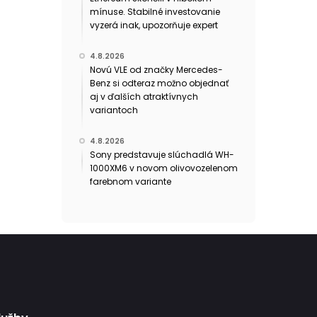
mínuse. Stabilné investovanie
vyzerá inak, upozorňuje expert
4.8.2026
Novú VLE od značky Mercedes-
Benz si odteraz možno objednať
aj v ďalších atraktívnych
variantoch
4.8.2026
Sony predstavuje slúchadlá WH-
1000XM6 v novom olivovozelenom
farebnom variante