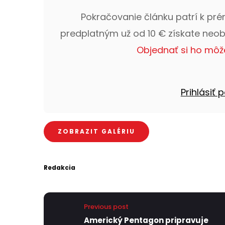
Pokračovanie článku patrí k pr
predplatným už od 10 € získate neo
Objednať si ho môž
Prihlásiť
ZOBRAZIT GALÉRIU
Redakcia
Previous post
Americký Pentagon pripravuje