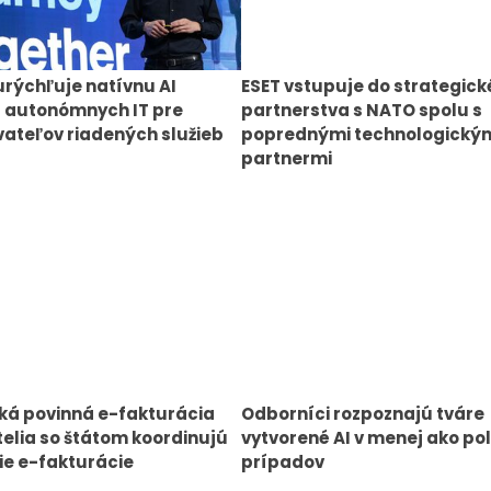
urýchľuje natívnu AI
ESET vstupuje do strategic
 autonómnych IT pre
partnerstva s NATO spolu s
ateľov riadených služieb
poprednými technologický
partnermi
ká povinná e-fakturácia
Odborníci rozpoznajú tváre
elia so štátom koordinujú
vytvorené AI v menej ako pol
e e-fakturácie
prípadov