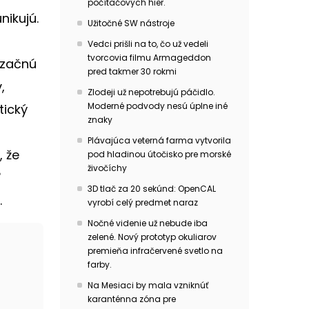
počítačových hier.
nikujú.
Užitočné SW nástroje
Vedci prišli na to, čo už vedeli
tvorcovia filmu Armageddon
 začnú
pred takmer 30 rokmi
,
Zlodeji už nepotrebujú páčidlo.
Moderné podvody nesú úplne iné
tický
znaky
Plávajúca veterná farma vytvorila
, že
pod hladinou útočisko pre morské
živočíchy
ď
3D tlač za 20 sekúnd: OpenCAL
.
vyrobí celý predmet naraz
Nočné videnie už nebude iba
zelené. Nový prototyp okuliarov
premieňa infračervené svetlo na
farby.
Na Mesiaci by mala vzniknúť
karanténna zóna pre