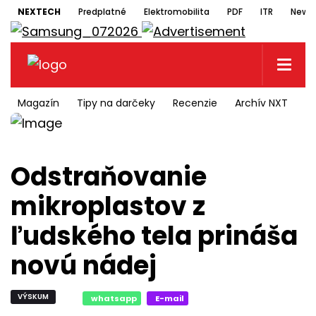
NEXTECH
Predplatné
Elektromobilita
PDF
ITR
Newsl
Magazín
Tipy na darčeky
Recenzie
Archív NXT
N
Odstraňovanie
mikroplastov z
ľudského tela prináša
novú nádej
VÝSKUM
whatsapp
E-mail