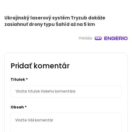
Ukrajinský laserový systém Tryzub dokáže
zasiahnuť drony typu Šahíd až na 5 km
Pridať komentár
Titulok
*
Obsah
*