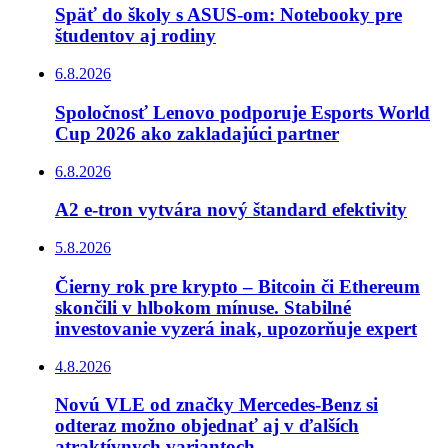
Späť do školy s ASUS-om: Notebooky pre
študentov aj rodiny
6.8.2026
Spoločnosť Lenovo podporuje Esports World
Cup 2026 ako zakladajúci partner
6.8.2026
A2 e-tron vytvára nový štandard efektivity
5.8.2026
Čierny rok pre krypto – Bitcoin či Ethereum
skončili v hlbokom mínuse. Stabilné
investovanie vyzerá inak, upozorňuje expert
4.8.2026
Novú VLE od značky Mercedes-Benz si
odteraz možno objednať aj v ďalších
atraktívnych variantoch