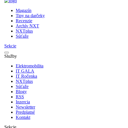
Magazín
Tipy na darčeky
Recenzie
Archív NXT
NXTplus
Súťaže
Sekcie
Služby
Elektromobilita
IT GALA
IT Ročenka
NXTplus
Súťaže
Blogy
RSS
Inzercia
Newsletter
Predplatné
Kontakt
Sekcie