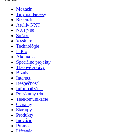
Magazín
Tipy na darčeky
Recenzie
Archív NXT
NXTplus
Súťaže
Výskum
Technológie
ITPro
Ako na to
Špeciálne projekty
Tlačové správy
Biznis
Internet
Bezpečnosť
Informatizácia
Prieskumy trhu
Telekomunikácie
Oznamy
Startupy
Produkty
Inovácie
Promo
Lifestyle