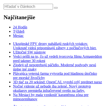
Najčítanejšie
24 Hodín
Týždeň
Mesiac
Ukrajinské FPV drony naháňajú ruských vojakov.
Uniknuté videá pripomínajú zábery z počítačových hier.
Užitočné SW nástroje
Vedci prišli na to, čo už vedeli tvorcovia filmu Armageddon
pred takmer 30 rokmi
Zlodeji už nepotrebujú páčidlo. Moderné podvody nesú
úplne iné znaky
Plávajúca veterná farma vytvorila pod hladinou útočisko
pre morské živočíchy
3D tlač za 20 sekúnd: OpenCAL vyrobí celý predmet naraz
Nočné videnie už nebude iba zelené. Nový prototyp
okuliarov premieňa infračervené svetlo na farby.
Na Mesiaci by mala vzniknúť karanténna zóna pre
mimozemštanov