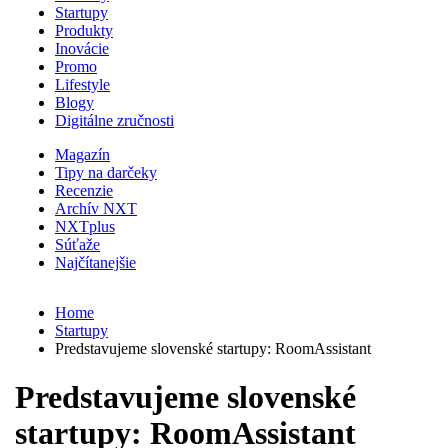
Startupy
Produkty
Inovácie
Promo
Lifestyle
Blogy
Digitálne zručnosti
Magazín
Tipy na darčeky
Recenzie
Archív NXT
NXTplus
Súťaže
Najčítanejšie
Home
Startupy
Predstavujeme slovenské startupy: RoomAssistant
Predstavujeme slovenské
startupy: RoomAssistant