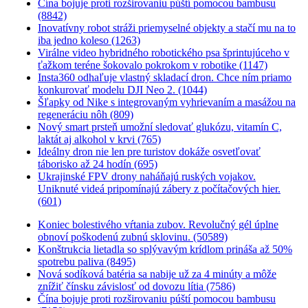
Čína bojuje proti rozširovaniu púští pomocou bambusu
(8842)
Inovatívny robot stráži priemyselné objekty a stačí mu na to
iba jedno koleso (1263)
Virálne video hybridného robotického psa šprintujúceho v
ťažkom teréne šokovalo pokrokom v robotike (1147)
Insta360 odhaľuje vlastný skladací dron. Chce ním priamo
konkurovať modelu DJI Neo 2. (1044)
Šľapky od Nike s integrovaným vyhrievaním a masážou na
regeneráciu nôh (809)
Nový smart prsteň umožní sledovať glukózu, vitamín C,
laktát aj alkohol v krvi (765)
Ideálny dron nie len pre turistov dokáže osvetľovať
táborisko až 24 hodín (695)
Ukrajinské FPV drony naháňajú ruských vojakov.
Uniknuté videá pripomínajú zábery z počítačových hier.
(601)
Koniec bolestivého vŕtania zubov. Revolučný gél úplne
obnoví poškodenú zubnú sklovinu. (50589)
Konštrukcia lietadla so splývavým krídlom prináša až 50%
spotrebu paliva (8495)
Nová sodíková batéria sa nabije už za 4 minúty a môže
znížiť čínsku závislosť od dovozu lítia (7586)
Čína bojuje proti rozširovaniu púští pomocou bambusu