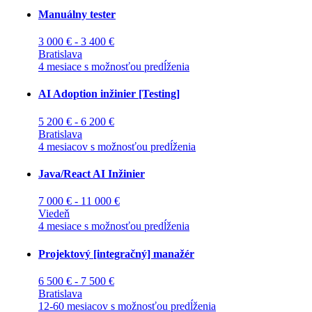
Manuálny tester
3 000 € - 3 400 €
Bratislava
4 mesiace s možnosťou predĺženia
AI Adoption inžinier [Testing]
5 200 € - 6 200 €
Bratislava
4 mesiacov s možnosťou predĺženia
Java/React AI Inžinier
7 000 € - 11 000 €
Viedeň
4 mesiace s možnosťou predĺženia
Projektový [integračný] manažér
6 500 € - 7 500 €
Bratislava
12-60 mesiacov s možnosťou predĺženia