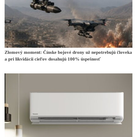
Zlomový moment: Čínske bojové drony už nepotrebujú človeka
a pri likvidácii cieľov dosahujú 100% úspešnosť