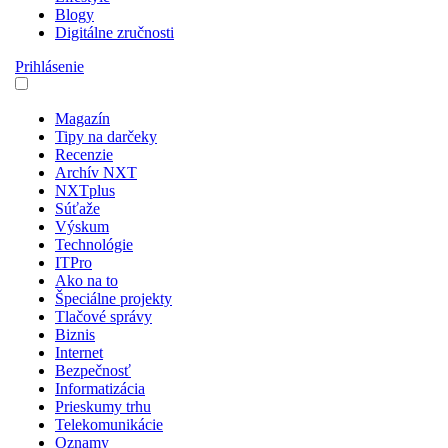
Blogy
Digitálne zručnosti
Prihlásenie
Magazín
Tipy na darčeky
Recenzie
Archív NXT
NXTplus
Súťaže
Výskum
Technológie
ITPro
Ako na to
Špeciálne projekty
Tlačové správy
Biznis
Internet
Bezpečnosť
Informatizácia
Prieskumy trhu
Telekomunikácie
Oznamy