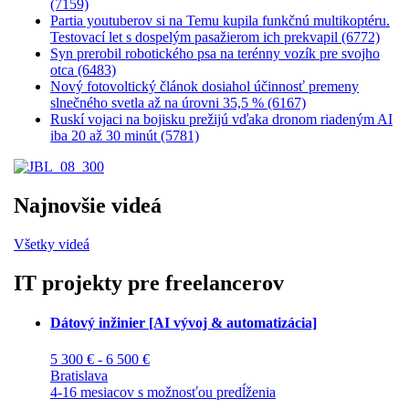
(7159)
Partia youtuberov si na Temu kupila funkčnú multikoptéru.
Testovací let s dospelým pasažierom ich prekvapil (6772)
Syn prerobil robotického psa na terénny vozík pre svojho
otca (6483)
Nový fotovoltický článok dosiahol účinnosť premeny
slnečného svetla až na úrovni 35,5 % (6167)
Ruskí vojaci na bojisku prežijú vďaka dronom riadeným AI
iba 20 až 30 minút (5781)
Najnovšie videá
Všetky videá
IT projekty pre freelancerov
Dátový inžinier [AI vývoj & automatizácia]
5 300 € - 6 500 €
Bratislava
4-16 mesiacov s možnosťou predĺženia