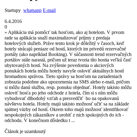
Startupy
whatsapp
E-mail
6.4.2016
0
» Aplikácia má pomôcť tak hosťom, ako aj ­hotelom. V prvom
rade sa aplikácia snaží maximalizovať príjmy z predaja
hotelových služieb. Práve tento krok je dôležitý v časoch, keď
hotely strácajú peniaze od hostí, ktorých im privedú rezervačné
portály (ako napríklad Booking). V súčasnosti trend rezervačných
portálov stále narastá, pričom už teraz tvoria títo hostia veľkú časť
ubytovaných hostí. Na zvýšenie povedomia o akciových
ponukách hotela môžu hotely navyše osloviť aktuálnych hostí
hromadnou správou. Tieto správy sa hosťom na zariadeniach
zobrazia podobne ako upozornenia na SMS alebo e-mail, pričom
si môžu danú službu, resp. ponuku objednať. Hotely takisto môžu
osloviť hosťa po jeho odchode z hotela, čím si s ním môžu
vybudovať dlhodobý vzťah a presvedčiť ho na opakovanú
návštevu hotela. Hotely majú takisto možnosť učiť sa na základe
spätnej väzby od hostí. Okrem toho majú možnosť identifikovať
nespokojných zákazníkov a urobiť z nich spokojných do ich ­
odchodu. V konečnom dôsledku t ...
Článok je uzamknutý