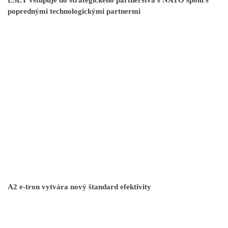
ESET vstupuje do strategického partnerstva s NATO spolu s
poprednými technologickými partnermi
A2 e-tron vytvára nový štandard efektivity