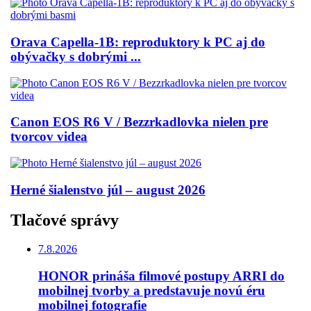
Orava Capella-1B: reproduktory k PC aj do
obývačky s dobrými ...
Canon EOS R6 V / Bezzrkadlovka nielen pre
tvorcov videa
Herné šialenstvo júl – august 2026
Tlačové správy
7.8.2026
HONOR prináša filmové postupy ARRI do
mobilnej tvorby a predstavuje novú éru
mobilnej fotografie