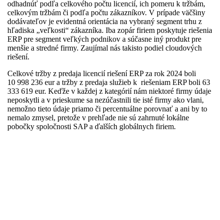
odhadnúť podľa celkového počtu licencií, ich pomeru k tržbám,
celkovým tržbám či podľa počtu zákazníkov. V prípade väčšiny
dodávateľov je evidentná orientácia na vybraný segment trhu z
hľadiska „veľkosti“ zákazníka. Iba zopár firiem poskytuje riešenia
ERP pre segment veľkých podnikov a súčasne iný produkt pre
menšie a stredné firmy. Zaujímal nás takisto podiel cloudových
riešení.
Celkové tržby z predaja licencií riešení ERP za rok 2024 boli
10 998 236 eur a tržby z predaja služieb k riešeniam ERP boli 63
333 619 eur. Keďže v každej z kategórií nám niektoré firmy údaje
neposkytli a v prieskume sa nezúčastnili tie isté firmy ako vlani,
nemožno tieto údaje priamo či percentuálne porovnať a ani by to
nemalo zmysel, pretože v prehľade nie sú zahrnuté lokálne
pobočky spoločnosti SAP a ďalších globálnych firiem.