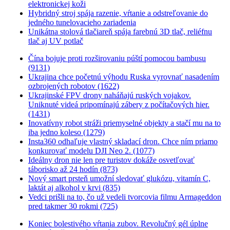
elektronickej koži
Hybridný stroj spája razenie, vŕtanie a odstreľovanie do
jedného tunelovacieho zariadenia
Unikátna stolová tlačiareň spája farebnú 3D tlač, reliéfnu
tlač aj UV potlač
Čína bojuje proti rozširovaniu púští pomocou bambusu
(9131)
Ukrajina chce početnú výhodu Ruska vyrovnať nasadením
ozbrojených robotov (1622)
Ukrajinské FPV drony naháňajú ruských vojakov.
Uniknuté videá pripomínajú zábery z počítačových hier.
(1431)
Inovatívny robot stráži priemyselné objekty a stačí mu na to
iba jedno koleso (1279)
Insta360 odhaľuje vlastný skladací dron. Chce ním priamo
konkurovať modelu DJI Neo 2. (1077)
Ideálny dron nie len pre turistov dokáže osvetľovať
táborisko až 24 hodín (873)
Nový smart prsteň umožní sledovať glukózu, vitamín C,
laktát aj alkohol v krvi (835)
Vedci prišli na to, čo už vedeli tvorcovia filmu Armageddon
pred takmer 30 rokmi (725)
Koniec bolestivého vŕtania zubov. Revolučný gél úplne