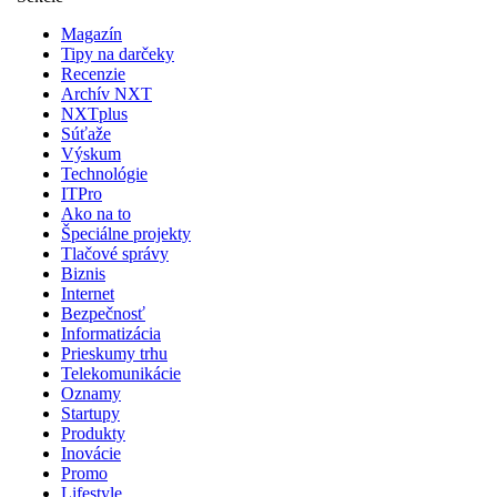
Magazín
Tipy na darčeky
Recenzie
Archív NXT
NXTplus
Súťaže
Výskum
Technológie
ITPro
Ako na to
Špeciálne projekty
Tlačové správy
Biznis
Internet
Bezpečnosť
Informatizácia
Prieskumy trhu
Telekomunikácie
Oznamy
Startupy
Produkty
Inovácie
Promo
Lifestyle