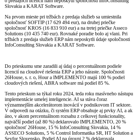
o predajoch licencií nám ­neposkytli spoločnosti InfoConsulting
Slovakia a KARAT Software.
Na prvom mieste pri tržbách z predaja služieb sa umiestnila
spoločnosť SOFTIP (17 629 494 eur), na druhej priečke
spoločnosť KROS (16 833 910 eur) a na tretej priečke Asseco
Solutions (10 435 740 eur). Rovnaké poradie bolo aj vlani. Pri
tržbách z predaja služieb ERP nám neposkytli údaje spoločnosti
InfoConsulting Slovakia a KARAT Software.
Do prieskumu sme zaradili aj údaj o percentuálnom podiele
licencií na cloudové riešenia ERP a jeho náraste. Spoločnosti
26House, s. r. o, Hour a IMPLEMENTO majú 100 % podiel
cloudových riešení, ABRA software má podiel 85 %.
Tento prieskum sa týkal roku 2024, teda roku masívneho nástupu
implementácie umelej inteligencie. AI sa stáva čoraz
významnejším akcelerátorom inovácií v podnikovom IT sektore.
V odpovedi na otázku, či systém ERP obsahuje aj prvky AI, a ak
áno, v akom percentuálnom rozsahu z celkovej funkcionality,
najväčší podiel (až 80 %) deklarovalo IMPLEMENTO, 20 %
spoločnosť 26House, 15 % InfoConsulting Slovakia, 14 %
ASSECO Solutions, 5 % Control Informatika SR, HT Solution a
Seyfor Slovensko. Podiel AI na úrovni 2 % deklarovala