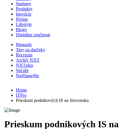
Startupy
Produkty
Inovácie
Promo
Lifestyle
Blogy
Digitálne zručnosti
Magazín
Tipy na darčeky
Recenzie
Archív NXT
NXTplus
Súťaže
Najčítanejšie
Home
ITPro
Prieskum podnikových IS na Slovensku
Prieskum podnikových IS na