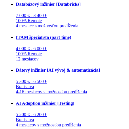
Databázový inžinier [Databricks]
7 000 € - 8 400 €
100% Remote
4 mesiace s možnosťou predĺženia
ITAM špecialista (part-time)
4 000 € - 6 000 €
100% Remote
12 mesiacov
Dátový inžinier [AI vývoj & automatizácia]
5 300 € - 6 500 €
Bratislava
4-16 mesiacov s možnosťou predĺženia
AI Adoption inžinier [Testing]
5 200 € - 6 200 €
Bratislava
4 mesiacov s možnosťou predĺženia