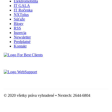
Elektromobilita
IT GALA
IT Ročenka
NXTplus
Súťaže
Blogy
RSS
Inzercia
Newsletter
Predplatné
Kontakt
Vytvorené spoločnosťou For Best Clients, s.r.o.
Hostingove služby poskytuje spoločnosť WebSupport, s.r.o.
© 2020 všetky práva vyhradené • Nextech: 2644-6804