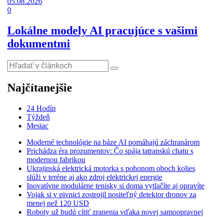
05.08.2026
0
Lokálne modely AI pracujúce s vašimi
dokumentmi
Najčítanejšie
24 Hodín
Týždeň
Mesiac
Moderné technológie na báze AI pomáhajú záchranárom
Prichádza éra prozumentov: Čo spája tatranskú chatu s
modernou fabrikou
Ukrajinská elektrická motorka s pohonom oboch kolies
slúži v teréne aj ako zdroj elektrickej energie
Inovatívne modulárne tenisky si doma vytlačíte aj opravíte
Vojak si v pivnici zostrojil nositeľný detektor dronov za
menej než 120 USD
Roboty už budú cítiť zranenia vďaka novej samoopravnej