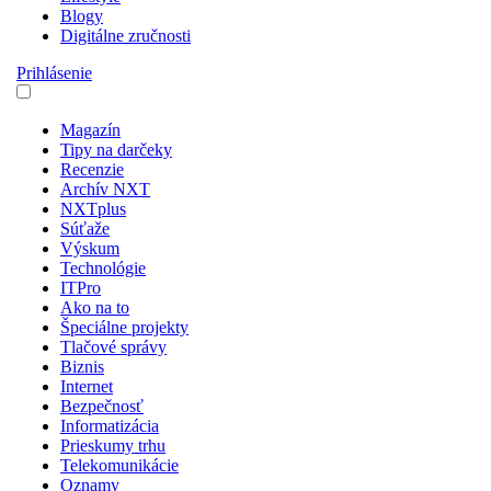
Blogy
Digitálne zručnosti
Prihlásenie
Magazín
Tipy na darčeky
Recenzie
Archív NXT
NXTplus
Súťaže
Výskum
Technológie
ITPro
Ako na to
Špeciálne projekty
Tlačové správy
Biznis
Internet
Bezpečnosť
Informatizácia
Prieskumy trhu
Telekomunikácie
Oznamy