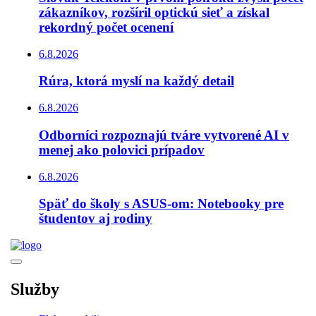
zákazníkov, rozšíril optickú sieť a získal
rekordný počet ocenení
6.8.2026
Rúra, ktorá myslí na každý detail
6.8.2026
Odborníci rozpoznajú tváre vytvorené AI v
menej ako polovici prípadov
6.8.2026
Späť do školy s ASUS-om: Notebooky pre
študentov aj rodiny
Služby