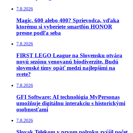
7.8.2026
Magic, 600 alebo 400? Sprievodca, vďaka
ktorému si vyberiete smartfón HONOR
presne podľa seba
7.8.2026
FIRST LEGO League na Slovensku otvára
novú sezónu venovanú biodiverzite. Budú
slovenské tímy opäť medzi najlepšími na
svete?
7.8.2026
GFI Software: AI technológia MyPersonas
umožňuje digitálnu interakciu s historickými
osobnosťami
7.8.2026
Slovak Telekom v prvom polroku zvýšil počet