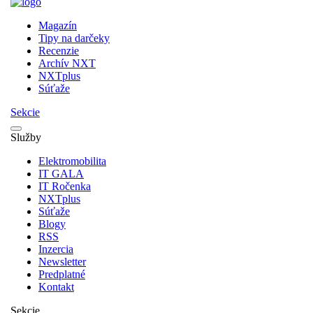
Magazín
Tipy na darčeky
Recenzie
Archív NXT
NXTplus
Súťaže
Sekcie
Služby
Elektromobilita
IT GALA
IT Ročenka
NXTplus
Súťaže
Blogy
RSS
Inzercia
Newsletter
Predplatné
Kontakt
Sekcie