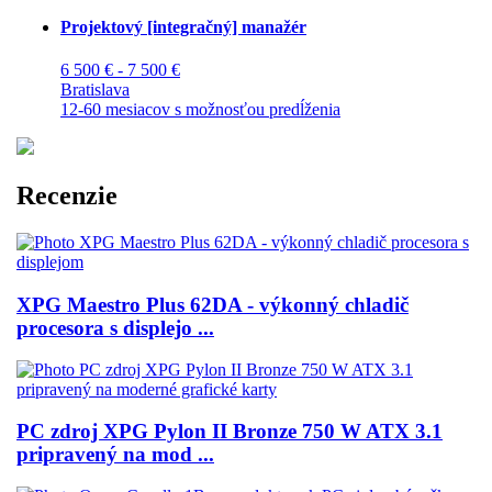
Projektový [integračný] manažér
6 500 € - 7 500 €
Bratislava
12-60 mesiacov s možnosťou predĺženia
Recenzie
XPG Maestro Plus 62DA - výkonný chladič
procesora s displejo ...
PC zdroj XPG Pylon II Bronze 750 W ATX 3.1
pripravený na mod ...