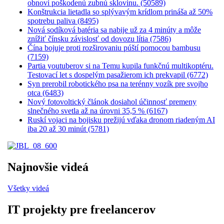
obnoví poškodenú zubnú sklovinu. (50589)
Konštrukcia lietadla so splývavým krídlom prináša až 50%
spotrebu paliva (8495)
Nová sodíková batéria sa nabije už za 4 minúty a môže
znížiť čínsku závislosť od dovozu lítia (7586)
Čína bojuje proti rozširovaniu púští pomocou bambusu
(7159)
Partia youtuberov si na Temu kupila funkčnú multikoptéru.
Testovací let s dospelým pasažierom ich prekvapil (6772)
Syn prerobil robotického psa na terénny vozík pre svojho
otca (6483)
Nový fotovoltický článok dosiahol účinnosť premeny
slnečného svetla až na úrovni 35,5 % (6167)
Ruskí vojaci na bojisku prežijú vďaka dronom riadeným AI
iba 20 až 30 minút (5781)
Najnovšie videá
Všetky videá
IT projekty pre freelancerov