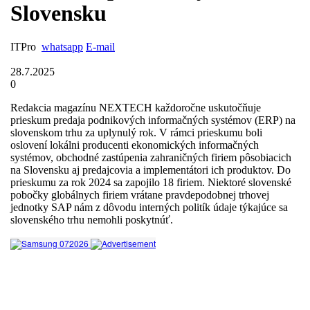
Slovensku
ITPro
whatsapp
E-mail
28.7.2025
0
Redakcia magazínu NEXTECH každoročne uskutočňuje
prieskum predaja podnikových informačných systémov (ERP) na
slovenskom trhu za uplynulý rok. V rámci prieskumu boli
oslovení lokálni producenti ekonomických informačných
systémov, obchodné zastúpenia zahraničných firiem pôsobiacich
na Slovensku aj predajcovia a implementátori ich produktov. Do
prieskumu za rok 2024 sa zapojilo 18 firiem. Niektoré slovenské
pobočky globálnych firiem vrátane pravdepodobnej trhovej
jednotky SAP nám z dôvodu interných politík údaje týkajúce sa
slovenského trhu nemohli poskytnúť.