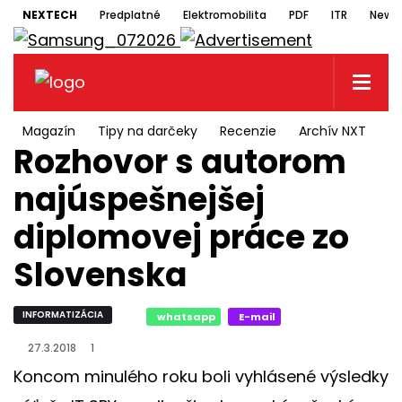
NEXTECH
Predplatné
Elektromobilita
PDF
ITR
Newsl
Magazín
Tipy na darčeky
Recenzie
Archív NXT
N
Rozhovor s autorom
najúspešnejšej
diplomovej práce zo
Slovenska
INFORMATIZÁCIA
whatsapp
E-mail
27.3.2018
1
Koncom minulého roku boli vyhlásené výsledky