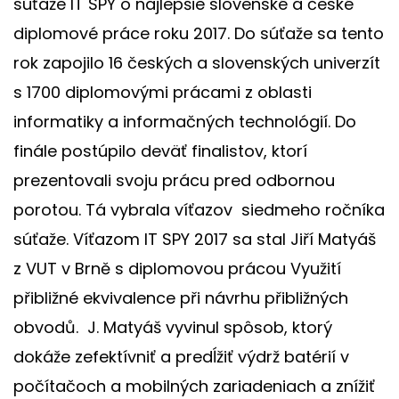
súťaže IT SPY o najlepšie slovenské a české
diplomové práce roku 2017. Do súťaže sa tento
rok zapojilo 16 českých a slovenských univerzít
s 1700 diplomovými prácami z oblasti
informatiky a informačných technológií. Do
finále postúpilo deväť finalistov, ktorí
prezentovali svoju prácu pred odbornou
porotou. Tá vybrala víťazov siedmeho ročníka
súťaže. Víťazom IT SPY 2017 sa stal Jiří Matyáš
z VUT v Brně s diplomovou prácou Využití
přibližné ekvivalence při návrhu přibližných
obvodů. J. Matyáš vyvinul spôsob, ktorý
dokáže zefektívniť a predĺžiť výdrž batérií v
počítačoch a mobilných zariadeniach a znížiť