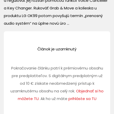
a regulovať jej rozsah pomocou funkcií Voice Canceller
a Key Changer. Rukoväť Grab & Move a kolieska u
produktu LG OK99 potom povyšujú termín „prenosný
audio systém“ na úplne novú úro ...
Článok je uzamknutý
Pokračovanie článku patrí k prémiovému obsahu
pre predplatiteľov. S digitálnym predplatným už
od 10 € získate neobmedzený prístup k
uzamknutému obsahu na celý rok.
Objednať si ho
môžete TU
. Ak ho už máte
prihláste sa TU