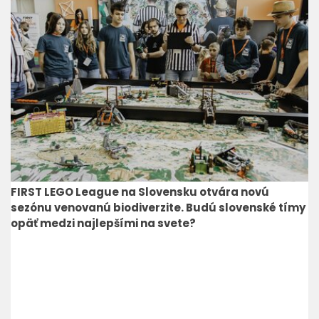
FIRST LEGO League na Slovensku otvára novú
sezónu venovanú biodiverzite. Budú slovenské tímy
opäť medzi najlepšími na svete?