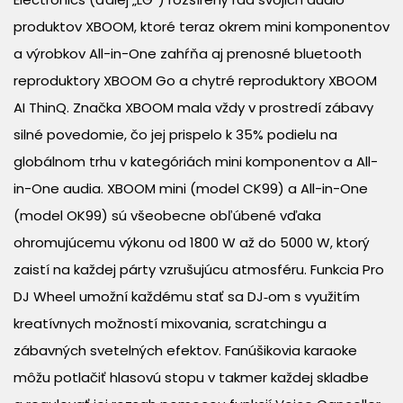
produktov XBOOM, ktoré teraz okrem mini komponentov
a výrobkov All-in-One zahŕňa aj prenosné bluetooth
reproduktory XBOOM Go a chytré reproduktory XBOOM
AI ThinQ. Značka XBOOM mala vždy v prostredí zábavy
silné povedomie, čo jej prispelo k 35% podielu na
globálnom trhu v kategóriách mini komponentov a All-
in-One audia. XBOOM mini (model CK99) a All-in-One
(model OK99) sú všeobecne obľúbené vďaka
ohromujúcemu výkonu od 1800 W až do 5000 W, ktorý
zaistí na každej párty vzrušujúcu atmosféru. Funkcia Pro
DJ Wheel umožní každému stať sa DJ‑om s využitím
kreatívnych možností mixovania, scratchingu a
zábavných svetelných efektov. Fanúšikovia karaoke
môžu potlačiť hlasovú stopu v takmer každej skladbe