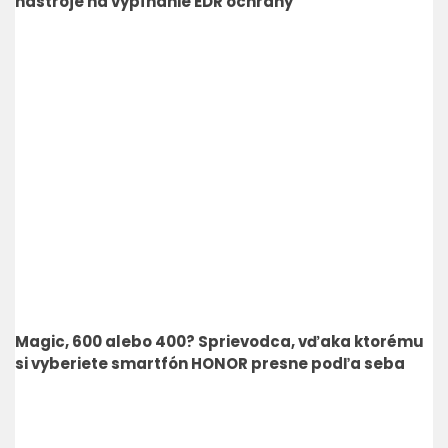
nástroje na vypínanie EDR ochrany
Magic, 600 alebo 400? Sprievodca, vďaka ktorému
si vyberiete smartfón HONOR presne podľa seba