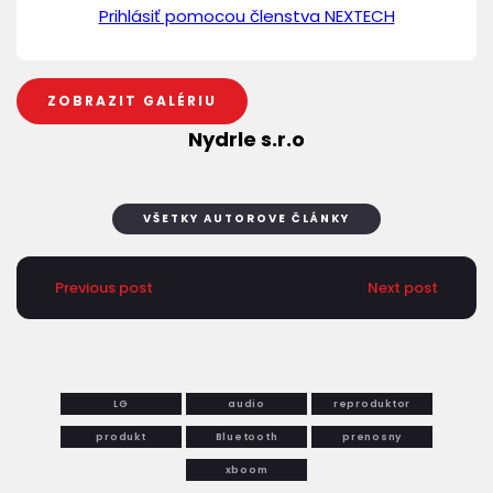
Prihlásiť pomocou členstva NEXTECH
ZOBRAZIT GALÉRIU
Nydrle s.r.o
VŠETKY AUTOROVE ČLÁNKY
Previous post
Next post
LG
audio
reproduktor
produkt
Bluetooth
prenosny
xboom