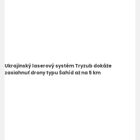
Ukrajinský laserový systém Tryzub dokáže
zasiahnuť drony typu Šahíd až na 5 km