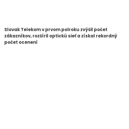
Slovak Telekom v prvom polroku zvýšil počet
zákazníkov, rozšíril optickú sieť a získal rekordný
počet ocenení