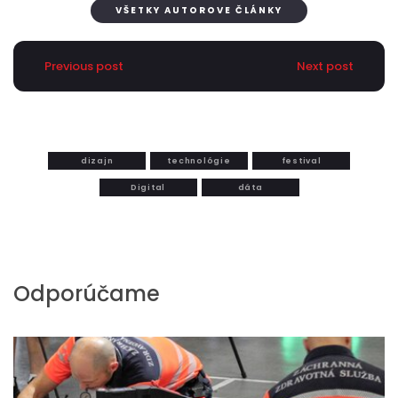
VŠETKY AUTOROVE ČLÁNKY
Previous post
Next post
dizajn
technológie
festival
Digital
dáta
Odporúčame