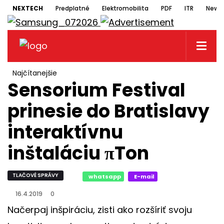
NEXTECH
Predplatné
Elektromobilita
PDF
ITR
Newsl
Najčítanejšie
Sensorium Festival
prinesie do Bratislavy
interaktívnu
inštaláciu πTon
TLAČOVÉ SPRÁVY
whatsapp
E-mail
16.4.2019
0
Načerpaj inšpiráciu, zisti ako rozšíriť svoju