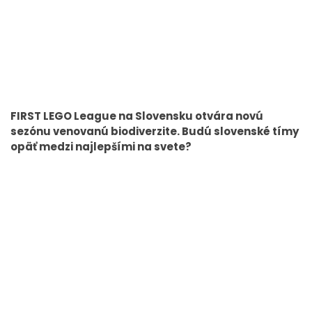
FIRST LEGO League na Slovensku otvára novú
sezónu venovanú biodiverzite. Budú slovenské tímy
opäť medzi najlepšími na svete?