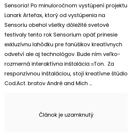
Sensoria! Po minuloročnom vystúpení projektu
Lanark Artefax, ktorý od vystúpenia na
Sensoriu obehol všetky dôležité svetové
festivaly tento rok Sensorium opäť prinesie
exkluzívnu lahôdku pre fanúšikov kreatívnych
odvetví ale aj technológov. Bude ním veľko-
rozmerná interaktívna inštalácia πTon. Za
responzívnou inštaláciou, stojí kreatívne štúdio
Cod.Act. bratov André and Mich ...
Článok je uzamknutý