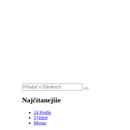
Najčítanejšie
24 Hodín
Týždeň
Mesiac