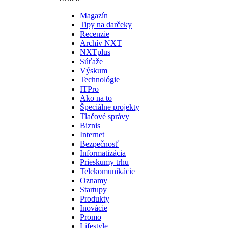
Magazín
Tipy na darčeky
Recenzie
Archív NXT
NXTplus
Súťaže
Výskum
Technológie
ITPro
Ako na to
Špeciálne projekty
Tlačové správy
Biznis
Internet
Bezpečnosť
Informatizácia
Prieskumy trhu
Telekomunikácie
Oznamy
Startupy
Produkty
Inovácie
Promo
Lifestyle