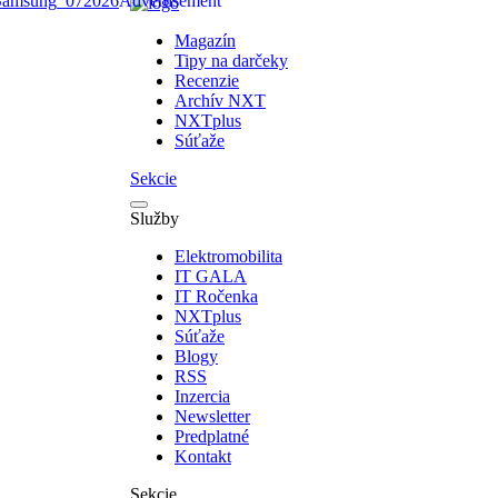
Magazín
Tipy na darčeky
Recenzie
Archív NXT
NXTplus
Súťaže
Sekcie
Služby
Elektromobilita
IT GALA
IT Ročenka
NXTplus
Súťaže
Blogy
RSS
Inzercia
Newsletter
Predplatné
Kontakt
Sekcie