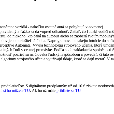
utonómne vozidlá - nakoľko ostatné autá sa pohybujú viac-menej
avidelný a ťažko sa dá vopred odhadnúť. Zatiaľ, čo ľudskí vodiči m
cestu, od niekoho, kto čaká na autobus alebo sa zaoberá svojím mobiln
ilov je to neriešiteľná úloha. Naprogramovanie takejto intuície do soft
Perceptive Automata. Vyvíja technológiu strojového učenia, ktorá umožn
 iných ľudí v cestnej premávke. Podľa spoluzakladateľa spoločnosti
žnosť pozrieť sa na človeka ľudským spôsobom a povedať, či táto o
é algoritmy strojového učenia využívajú údaje, ktoré sa dajú merať. V ta
 predplatiteľov. S digitálnym predplatným už od 10 € získate neobmed
ť si ho môžete TU
. Ak ho už máte
prihláste sa TU