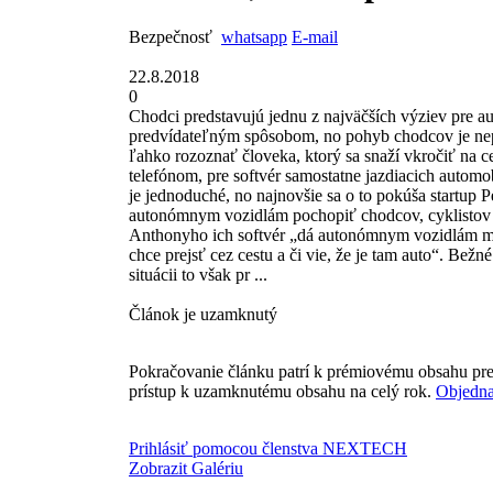
Bezpečnosť
whatsapp
E-mail
22.8.2018
0
Chodci predstavujú jednu z najväčších výziev pre a
predvídateľným spôsobom, no pohyb chodcov je nepr
ľahko rozoznať človeka, ktorý sa snaží vkročiť na 
telefónom, pre softvér samostatne jazdiacich automob
je jednoduché, no najnovšie sa o to pokúša startup 
autonómnym vozidlám pochopiť chodcov, cyklistov a
Anthonyho ich softvér „dá autonómnym vozidlám mo
chce prejsť cez cestu a či vie, že je tam auto“. Bežn
situácii to však pr ...
Článok je uzamknutý
Pokračovanie článku patrí k prémiovému obsahu pre
prístup k uzamknutému obsahu na celý rok.
Objedna
Prihlásiť pomocou členstva NEXTECH
Zobrazit Galériu