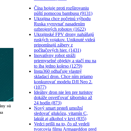
Čína bojuje proti rozširovaniu
púští pomocou bambusu (9131)
Ukrajina chce početnú výhodu
Ruska vyrovnať nasadením
ozbrojených robotov (1622)
Ukrajinské FPV drony naháňajú
ruských vojakov. Uniknuté videá
pripomínajú zábery z
počítačových hier. (1431)
Inovatívny robot stráži
priemyselné objekty a stačí mu na
to iba jedno koleso (1279)
Insta360 odhaľuje vlastný
skladací dron. Chce ním priamo
konkurovať modelu DJI Neo 2.
(1077)
Ideálny dron nie len pre turistov
dokáže osvetľovať táborisko až
24 hodín (873)
iny sú
Nový smart prsteň umožní
na
sledovať glukózu, vitamín C,
laktát aj alkohol v krvi (835)
Vedci prišli na to, čo už vedeli
tvorcovia filmu Armageddon pred