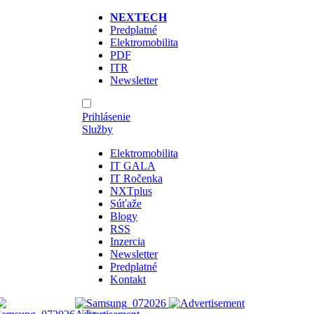
NEXTECH
Predplatné
Elektromobilita
PDF
ITR
Newsletter
Prihlásenie
Služby
Elektromobilita
IT GALA
IT Ročenka
NXTplus
Súťaže
Blogy
RSS
Inzercia
Newsletter
Predplatné
Kontakt