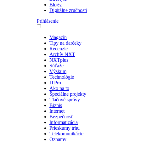
Blogy
Digitálne zručnosti
Prihlásenie
Magazín
Tipy na darčeky
Recenzie
Archív NXT
NXTplus
Súťaže
Výskum
Technológie
ITPro
Ako na to
Špeciálne projekty
Tlačové správy
Biznis
Internet
Bezpečnosť
Informatizácia
Prieskumy trhu
Telekomunikácie
Oznamy