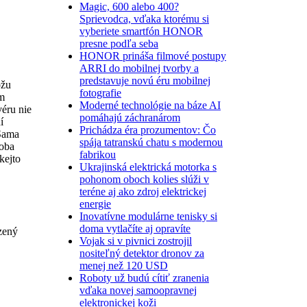
Magic, 600 alebo 400?
Sprievodca, vďaka ktorému si
vyberiete smartfón HONOR
presne podľa seba
HONOR prináša filmové postupy
ARRI do mobilnej tvorby a
predstavuje novú éru mobilnej
ôžu
fotografie
ým
Moderné technológie na báze AI
véru nie
pomáhajú záchranárom
í
Prichádza éra prozumentov: Čo
 Sama
spája tatranskú chatu s modernou
soba
fabrikou
kejto
Ukrajinská elektrická motorka s
pohonom oboch kolies slúži v
teréne aj ako zdroj elektrickej
energie
Inovatívne modulárne tenisky si
doma vytlačíte aj opravíte
zený
Vojak si v pivnici zostrojil
nositeľný detektor dronov za
menej než 120 USD
Roboty už budú cítiť zranenia
vďaka novej samoopravnej
elektronickej koži