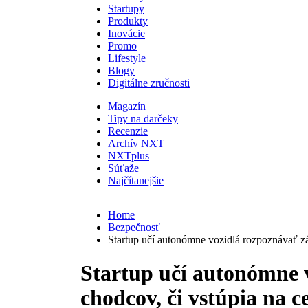
Startupy
Produkty
Inovácie
Promo
Lifestyle
Blogy
Digitálne zručnosti
Magazín
Tipy na darčeky
Recenzie
Archív NXT
NXTplus
Súťaže
Najčítanejšie
Home
Bezpečnosť
Startup učí autonómne vozidlá rozpoznávať zá
Startup učí autonómne 
chodcov, či vstúpia na c