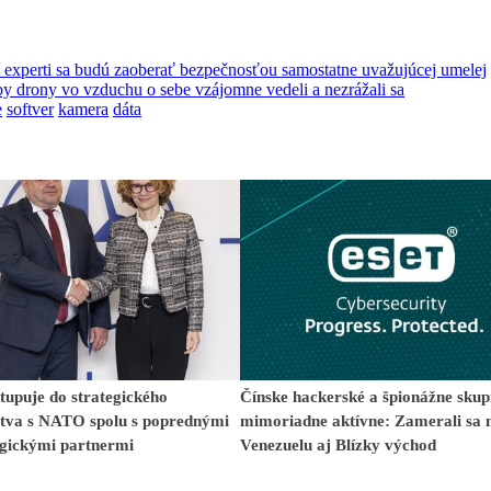
í experti sa budú zaoberať bezpečnosťou samostatne uvažujúcej umelej
aby drony vo vzduchu o sebe vzájomne vedeli a nezrážali sa
e
softver
kamera
dáta
upuje do strategického
Čínske hackerské a špionážne skup
stva s NATO spolu s poprednými
mimoriadne aktívne: Zamerali sa 
ogickými partnermi
Venezuelu aj Blízky východ