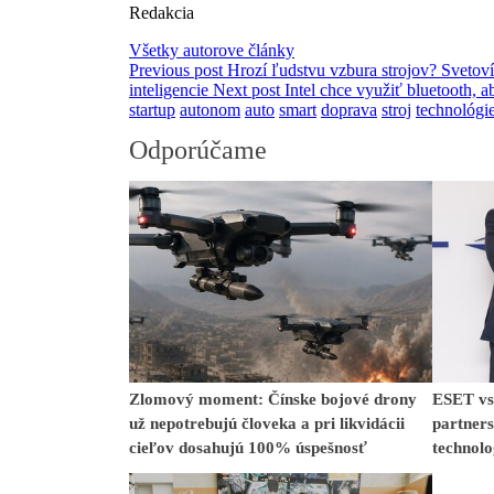
Redakcia
Všetky autorove články
Previous post
Hrozí ľudstvu vzbura strojov? Svetov
inteligencie
Next post
Intel chce využiť bluetooth, 
startup
autonom
auto
smart
doprava
stroj
technológi
Odporúčame
Zlomový moment: Čínske bojové drony
ESET vst
už nepotrebujú človeka a pri likvidácii
partner
cieľov dosahujú 100% úspešnosť
technol