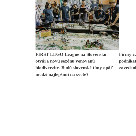
FIRST LEGO League na Slovensku
Firmy ča
otvára novú sezónu venovanú
podnikat
biodiverzite. Budú slovenské tímy opäť
zavedeni
medzi najlepšími na svete?