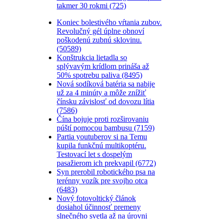
takmer 30 rokmi (725)
Koniec bolestivého vŕtania zubov.
Revolučný gél úplne obnoví
poškodenú zubnú sklovinu.
(50589)
Konštrukcia lietadla so
splývavým krídlom prináša až
50% spotrebu paliva (8495)
Nová sodíková batéria sa nabije
už za 4 minúty a môže znížiť
čínsku závislosť od dovozu lítia
(7586)
Čína bojuje proti rozširovaniu
púští pomocou bambusu (7159)
Partia youtuberov si na Temu
kupila funkčnú multikoptéru.
Testovací let s dospelým
pasažierom ich prekvapil (6772)
Syn prerobil robotického psa na
terénny vozík pre svojho otca
(6483)
Nový fotovoltický článok
dosiahol účinnosť premeny
slnečného svetla až na úrovni