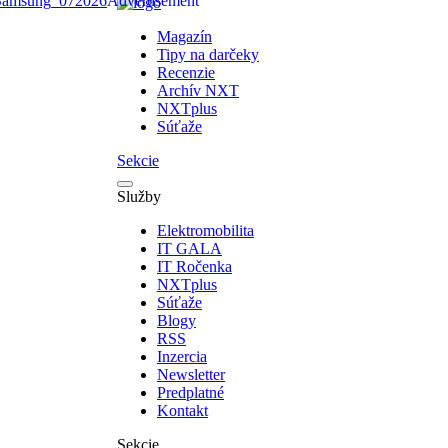
Magazín
Tipy na darčeky
Recenzie
Archív NXT
NXTplus
Súťaže
Sekcie
Služby
Elektromobilita
IT GALA
IT Ročenka
NXTplus
Súťaže
Blogy
RSS
Inzercia
Newsletter
Predplatné
Kontakt
Sekcie