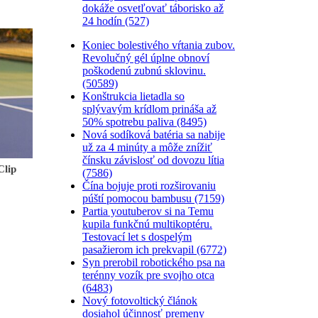
dokáže osvetľovať táborisko až
24 hodín (527)
Koniec bolestivého vŕtania zubov.
Revolučný gél úplne obnoví
poškodenú zubnú sklovinu.
(50589)
Konštrukcia lietadla so
splývavým krídlom prináša až
50% spotrebu paliva (8495)
Nová sodíková batéria sa nabije
už za 4 minúty a môže znížiť
čínsku závislosť od dovozu lítia
Clip
(7586)
Čína bojuje proti rozširovaniu
púští pomocou bambusu (7159)
Partia youtuberov si na Temu
kupila funkčnú multikoptéru.
Testovací let s dospelým
pasažierom ich prekvapil (6772)
Syn prerobil robotického psa na
terénny vozík pre svojho otca
(6483)
Nový fotovoltický článok
dosiahol účinnosť premeny