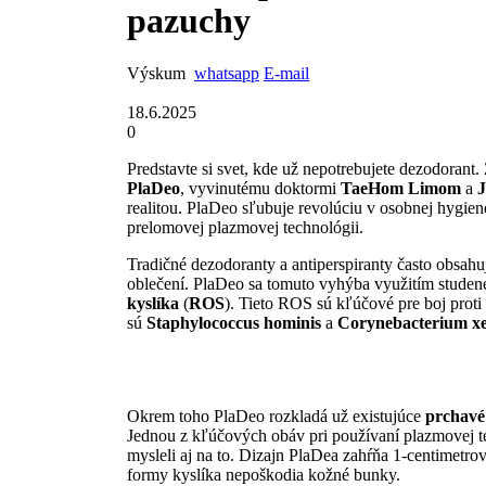
pazuchy
Výskum
whatsapp
E-mail
18.6.2025
0
Predstavte si svet, kde už nepotrebujete dezodorant
PlaDeo
, vyvinutému doktormi
TaeHom Limom
a
realitou. PlaDeo sľubuje revolúciu v osobnej hygien
prelomovej plazmovej technológii.
Tradičné dezodoranty a antiperspiranty často obsah
oblečení. PlaDeo sa tomuto vyhýba využitím studene
kyslíka
(
ROS
). Tieto ROS sú kľúčové pre boj proti
sú
Staphylococcus hominis
a
Corynebacterium xe
Okrem toho PlaDeo rozkladá už existujúce
prchavé
Jednou z kľúčových obáv pri používaní plazmovej t
mysleli aj na to. Dizajn PlaDea zahŕňa 1-centimetr
formy kyslíka nepoškodia kožné bunky.