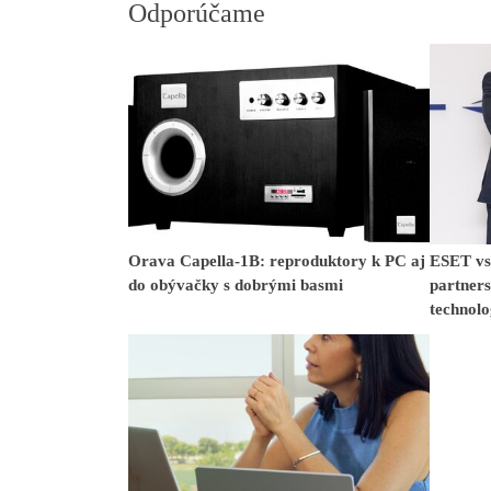
Odporúčame
Orava Capella-1B: reproduktory k PC aj
ESET vst
do obývačky s dobrými basmi
partner
technol