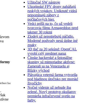
Užitočné SW nástroje
Ukrajinské FPV drony naháňajú
ruských vojakov. Uniknuté videá
pripomínajú zábery z
počítačových hier.
Vedci prišli na to, čo už vedeli
tvorcovia filmu Armageddon pred
takmer 30 rokmi
Zlodeji už nepotrebujú páčidlo.
 názvom
Moderné podvody nesú úplne iné
áva
znaky
3D tlač za 20 sekúnd: OpenCAL
vyrobí celý predmet naraz
Čínske hackerské a špionážne
skupiny sú mimoriadne aktívne:
 formy
Zamerali sa na Venezuelu aj
Blízky východ
Plávajúca veterná farma vytvorila
pod hladinou útočisko pre morské
živočíchy
eSteri Inc
Nočné videnie už nebude iba
.
zelené. Nový prototyp okuliarov
však
premieňa infračervené svetlo na
ktívne
farby.