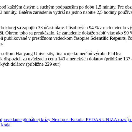
ať pod každým čistým a suchým podpazuším po dobu 1,5 minúty. Pre obz
3 minúty. Batéria zariadenia vydrží na jedno nabitie 2,5 hodiny používa
do ktorej sa zapojilo 33 účastníkov. Pôsobivých 94 % z nich uviedlo v
ší. Okrem toho sa preukázalo, že zariadenie dokáže zabiť viac ako 90 
 boli publikované v prestížnom vedeckom časopise
Scientific Reports
, č
a.
in-offom Hanyang University, financuje komerčnú výrobu PlaDea
e k dispozícii za uvádzaciu cenu 149 amerických dolárov (približne 137 
ých dolárov (približne 229 eur).
edpovedanie globálnej krízy
Next post
Fakulta PEDAS UNIZA rozvíja
 kraja