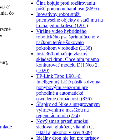
Čína bojuje proti rozširovaniu
vlášť
púští pomocou bambusu (8695)
nia, čo
Inovatívny robot stráži
priemyselné objekty a stačí mu na
to iba jedno koleso (1201)
ýrazné
Virálne video hybridného
%
robotického psa šprintujúceho v
o
ťažkom teréne šokovalo
pokrokom v robotike (1136)
Insta360 odhaľuje vlastný
skladací dron. Chce ním priamo
eur),
konkurovať modelu DJI Neo 2.
(1020)
TP-Link Tapo L901-6:
Inteligentný LED pásik s dvoma
pohybovými senzormi pre
pohodlné a automatické
osvetlenie domácnosti (836)
Šľapky od Nike s integrovaným
vyhrievaním a masážou na
regeneráciu nôh (724)
Nový smart prsteň umožní
sledovať glukózu, vitamín C,
 mladé
laktát aj alkohol v krvi (609)
Ideálny dron nie len pre turistov