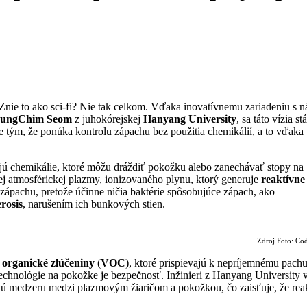
. Znie to ako sci-fi? Nie tak celkom. Vďaka inovatívnemu zariadeniu s
JungChim Seom
z juhokórejskej
Hanyang University
, sa táto vízia st
e tým, že ponúka kontrolu zápachu bez použitia chemikálií, a to vďaka
ujú chemikálie, ktoré môžu dráždiť pokožku alebo zanechávať stopy na
j atmosférickej plazmy, ionizovaného plynu, ktorý generuje
reaktívne
 zápachu, pretože účinne ničia baktérie spôsobujúce zápach, ako
rosis
, narušením ich bunkových stien.
Zdroj Foto: Cod
 organické zlúčeniny
(
VOC
), ktoré prispievajú k nepríjemnému pachu
echnológie na pokožke je bezpečnosť. Inžinieri z Hanyang University 
ovú medzeru medzi plazmovým žiaričom a pokožkou, čo zaisťuje, že rea