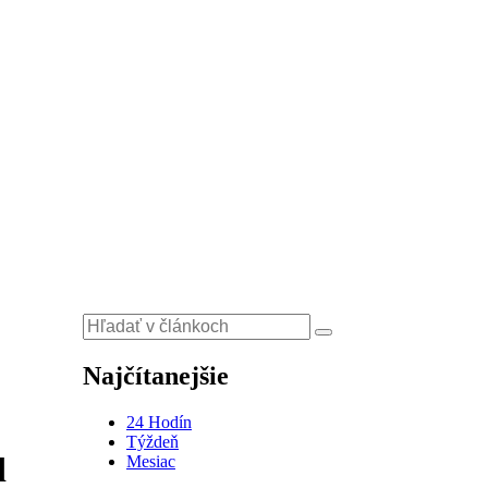
Najčítanejšie
24 Hodín
Týždeň
d
Mesiac