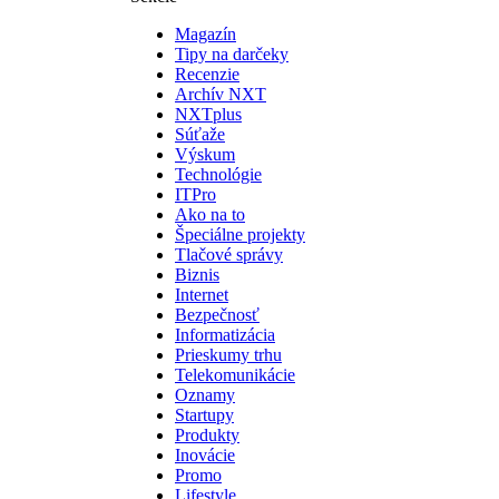
Magazín
Tipy na darčeky
Recenzie
Archív NXT
NXTplus
Súťaže
Výskum
Technológie
ITPro
Ako na to
Špeciálne projekty
Tlačové správy
Biznis
Internet
Bezpečnosť
Informatizácia
Prieskumy trhu
Telekomunikácie
Oznamy
Startupy
Produkty
Inovácie
Promo
Lifestyle