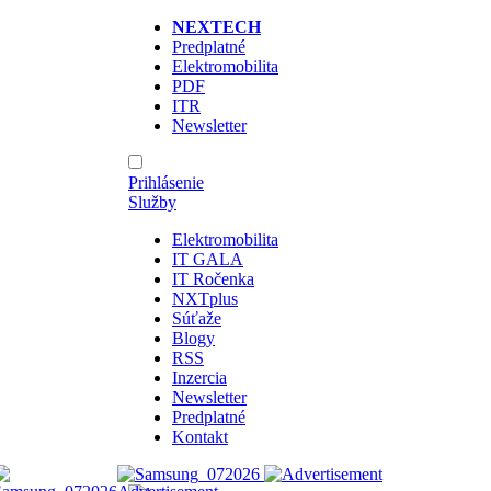
NEXTECH
Predplatné
Elektromobilita
PDF
ITR
Newsletter
Prihlásenie
Služby
Elektromobilita
IT GALA
IT Ročenka
NXTplus
Súťaže
Blogy
RSS
Inzercia
Newsletter
Predplatné
Kontakt