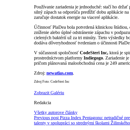
Používanie zariadenia je jednoduché: stačí ho drž
silný zápach sa odporúča predĺžiť dobu aplikácie na 
zaručuje dostatok energie na viaceré aplikácie.
Účinnosť PlaDea bola potvrdená klinickou štúdiou, 
zníženie alebo úplné odstránenie zápachu v podpazu
cielených baktérií už za tri minúty. Tieto výsledky
dodáva dôveryhodnosť tvrdeniam o účinnosti PlaDe
V súčasnosti spoločnosť
CodeSteri Inc,
ktorá je sp
prostredníctvom platformy
Indiegogo
. Zariadenie j
pričom plánovaná maloobchodná cena je 249 americk
Zdroj:
newatlas.com
.
Zdroj Foto: CodeSteri Inc
Zobrazit Galériu
Redakcia
Všetky autorove články
Previous post
Pizza Index Pentagonu: netradičné pr
talenty v spolupráci so strednými školami Žilinského