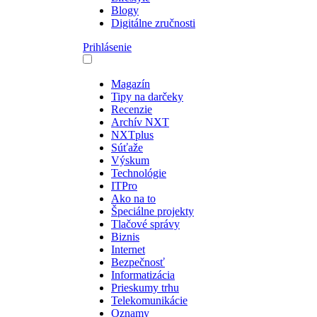
Blogy
Digitálne zručnosti
Prihlásenie
Magazín
Tipy na darčeky
Recenzie
Archív NXT
NXTplus
Súťaže
Výskum
Technológie
ITPro
Ako na to
Špeciálne projekty
Tlačové správy
Biznis
Internet
Bezpečnosť
Informatizácia
Prieskumy trhu
Telekomunikácie
Oznamy