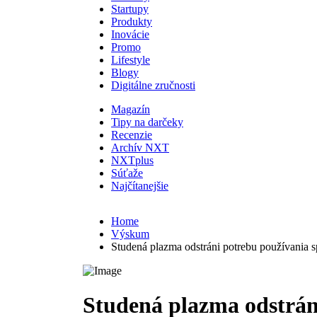
Startupy
Produkty
Inovácie
Promo
Lifestyle
Blogy
Digitálne zručnosti
Magazín
Tipy na darčeky
Recenzie
Archív NXT
NXTplus
Súťaže
Najčítanejšie
Home
Výskum
Studená plazma odstráni potrebu používania 
Studená plazma odstrán