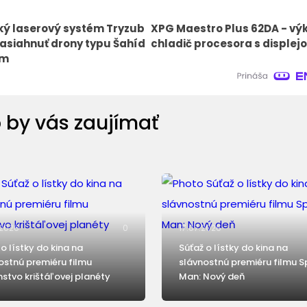
ký laserový systém Tryzub
XPG Maestro Plus 62DA - vý
asiahnuť drony typu Šahíd
chladič procesora s displej
km
 by vás zaujímať
.2026
0
17.07.2026
 o lístky do kina na
Súťaž o lístky do kina na
ostnú premiéru filmu
slávnostnú premiéru filmu S
stvo krištáľovej planéty
Man: Nový deň