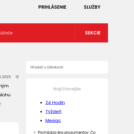
PRIHLÁSENIE
SLUŽBY
SEKCIE
Súťaže
5.2023
12
ľným
Najčítanejšie
úlohu
24 Hodín
:
Týždeň
Mesiac
Prichádza éra prozumentov: Čo