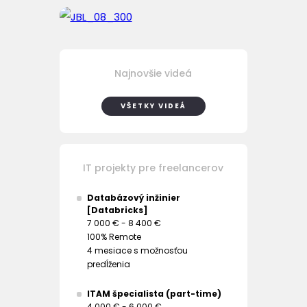
Najnovšie videá
VŠETKY VIDEÁ
IT projekty pre freelancerov
Databázový inžinier
[Databricks]
7 000 € - 8 400 €
100% Remote
4 mesiace s možnosťou
predĺženia
ITAM špecialista (part-time)
4 000 € - 6 000 €