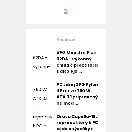
Recenzie
XPG Maestro Plus
62DA - výkonný
chladič procesora
s displejo ...
PC zdroj XPG Pylon
II Bronze 750 W
ATX 3.1 pripravený
na mod ...
Orava Capella-1B:
reproduktory k PC
aj do obývačky s