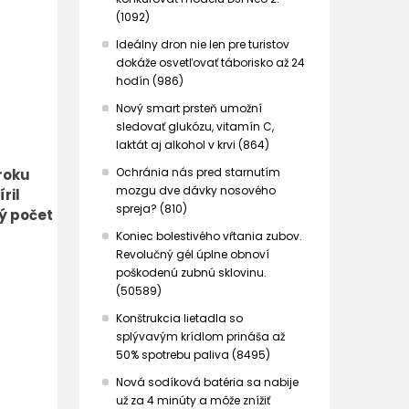
(1092)
Ideálny dron nie len pre turistov
dokáže osvetľovať táborisko až 24
hodín (986)
Nový smart prsteň umožní
sledovať glukózu, vitamín C,
laktát aj alkohol v krvi (864)
Ochránia nás pred starnutím
roku
mozgu dve dávky nosového
ril
spreja? (810)
ný počet
Koniec bolestivého vŕtania zubov.
Revolučný gél úplne obnoví
poškodenú zubnú sklovinu.
(50589)
Konštrukcia lietadla so
splývavým krídlom prináša až
50% spotrebu paliva (8495)
Nová sodíková batéria sa nabije
už za 4 minúty a môže znížiť