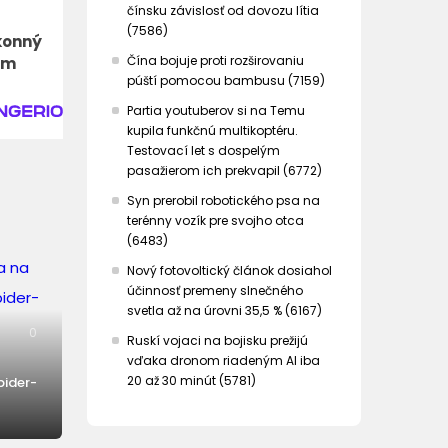
čínsku závislosť od dovozu lítia
(7586)
konný
Čína bojuje proti rozširovaniu
om
púští pomocou bambusu (7159)
Partia youtuberov si na Temu
kupila funkčnú multikoptéru.
Testovací let s dospelým
pasažierom ich prekvapil (6772)
Syn prerobil robotického psa na
terénny vozík pre svojho otca
(6483)
Nový fotovoltický článok dosiahol
účinnosť premeny slnečného
svetla až na úrovni 35,5 % (6167)
0
Ruskí vojaci na bojisku prežijú
vďaka dronom riadeným AI iba
20 až 30 minút (5781)
pider-