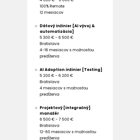
100% Remote
12 mesiacov
Dátový inžinier [AI vývoj &
automatizácia]
5 300 € - 6 500 €
Bratislava
4-16 mesiacov s možnosťou
predĺženia
AI Adoption inžinier [Testing]
5 200 € - 6 200 €
Bratislava
4 mesiacov s možnosťou
predĺženia
Projektový [integračný]
manažér
6 500 € - 7 500 €
Bratislava
12-60 mesiacov s možnosťou
predĺženia