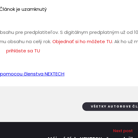
Článok je uzamknutý
bsahu pre predplatiteľov. S digitálnym predplatným už od 1
u obsahu na celý rok.
Objednať si ho môžete TU
. Ak ho už 
prihláste sa TU
iť pomocou členstva NEXTECH
VŠETKY AUTOROVE Č
Next post