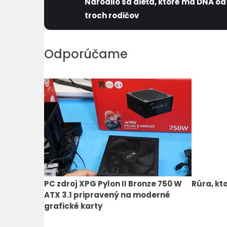
Narodilo sa dieťa, ktoré má DNA od
troch rodičov
Odporúčame
PC zdroj XPG Pylon II Bronze 750 W
Rúra, kt
ATX 3.1 pripravený na moderné
grafické karty