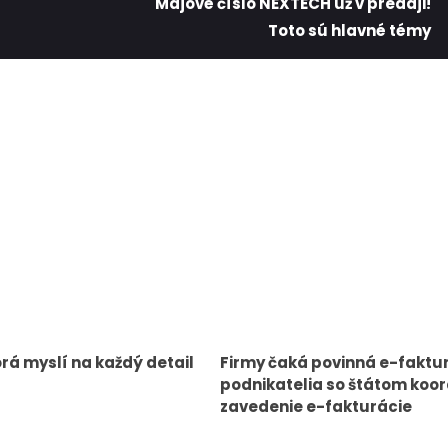
Májové číslo NEXTECH už v predaji!
Toto sú hlavné témy
orá myslí na každý detail
Firmy čaká povinná e-faktu
podnikatelia so štátom koor
zavedenie e-fakturácie