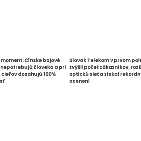
 moment: Čínske bojové
Slovak Telekom v prvom pol
 nepotrebujú človeka a pri
zvýšil počet zákazníkov, rozší
ii cieľov dosahujú 100%
optickú sieť a získal rekord
sť
ocenení