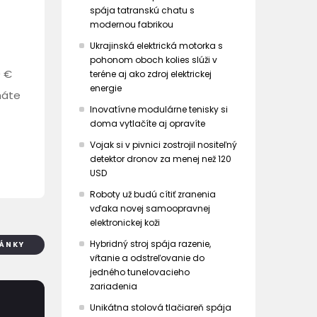
spája tatranskú chatu s
modernou fabrikou
Ukrajinská elektrická motorka s
pohonom oboch kolies slúži v
0 €
teréne aj ako zdroj elektrickej
energie
máte
Inovatívne modulárne tenisky si
doma vytlačíte aj opravíte
Vojak si v pivnici zostrojil nositeľný
detektor dronov za menej než 120
USD
Roboty už budú cítiť zranenia
vďaka novej samoopravnej
elektronickej koži
Hybridný stroj spája razenie,
LÁNKY
vŕtanie a odstreľovanie do
jedného tunelovacieho
zariadenia
Unikátna stolová tlačiareň spája