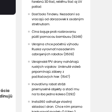
farebnú 3D tlač, reliéfnu tlač aj UV
potlač
Dosť bolo Tinderu. Nezadaní sa
vracajú od obrazoviek k osobným
stretnutiam.
Čína bojuje proti rozširovaniu
púští pomocou bambusu (9248)
Ukrajina chce početnú výhodu
Ruska vyrovnať nasadením
ozbrojených robotov (3509)
Ukrajinské FPV drony naháňajú
ruských vojakov. Uniknuté videá
pripomínajú zábery z
počítačových hier. (1547)
Inovatívny robot stráži
priemyselné objekty a stačí mu
rácia
na to iba jedno koleso (1292)
dinujú
Insta360 odhaľuje vlastný
skladací dron. Chce ním priamo
konkurovať modelu DJI Neo 2.