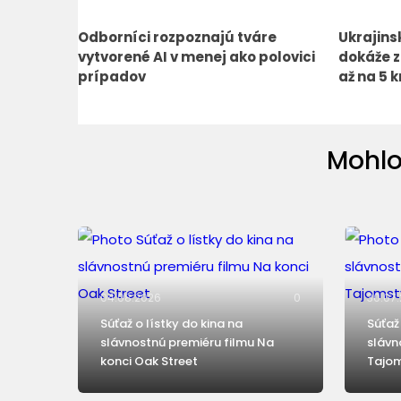
Odborníci rozpoznajú tváre
Ukrajins
vytvorené AI v menej ako polovici
dokáže z
prípadov
až na 5 
Mohlo
04.08.2026
0
30.07
Súťaž o lístky do kina na
Súťaž
slávnostnú premiéru filmu Na
slávn
konci Oak Street
Tajom