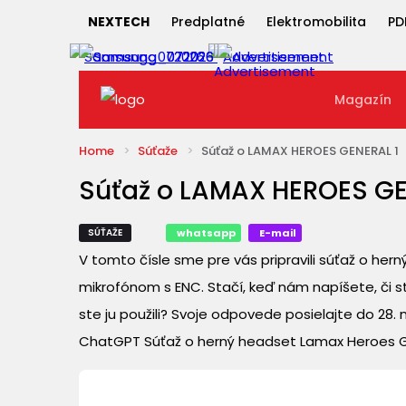
NEXTECH
Predplatné
Elektromobilita
PD
Magazín
Home
Súťaže
Súťaž o LAMAX HEROES GENERAL 1
Súťaž o LAMAX HEROES GE
SÚŤAŽE
whatsapp
E-mail
V tomto čísle sme pre vás pripravili súťaž o h
mikrofónom s ENC. Stačí, keď nám napíšete, či st
ste ju použili? Svoje odpovede posielajte do 2
ChatGPT Súťaž o herný headset Lamax Heroes Ge