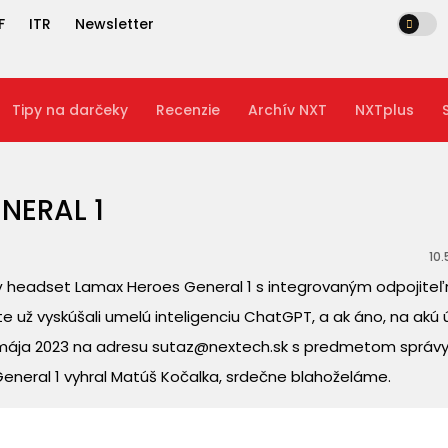
F
ITR
Newsletter
Tipy na darčeky
Recenzie
Archív NXT
NXTplus
NERAL 1
10.
erný headset Lamax Heroes General 1 s integrovaným odpojite
e už vyskúšali umelú inteligenciu ChatGPT, a ak áno, na akú 
8. mája 2023 na adresu sutaz@nextech.sk s predmetom správy
neral 1 vyhral Matúš Kočalka, srdečne blahoželáme.