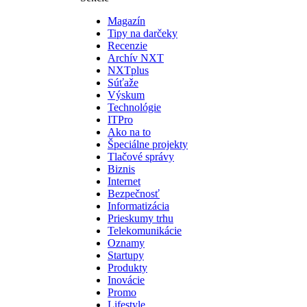
Magazín
Tipy na darčeky
Recenzie
Archív NXT
NXTplus
Súťaže
Výskum
Technológie
ITPro
Ako na to
Špeciálne projekty
Tlačové správy
Biznis
Internet
Bezpečnosť
Informatizácia
Prieskumy trhu
Telekomunikácie
Oznamy
Startupy
Produkty
Inovácie
Promo
Lifestyle