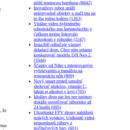
púští pomocou bambusu (8842)
Inovatívny robot stráži
l
priemyselné objekty a stačí mu na
to iba jedno koleso (1263)
Virálne video hybridného
robotického psa šprintujúceho v
ťažkom teréne šokovalo
pokrokom v robotike (1147)
Insta360 odhaľuje vlastný
skladací dron. Chce ním priamo
konkurovať modelu DJI Neo 2.
(1044)
Šľapky od Nike s integrovaným
vyhrievaním a masážou na
regeneráciu nôh (809)
Nový smart prsteň umožní
sledovať glukózu, vitamín C,
laktát aj alkohol v krvi (765)
Ideálny dron nie len pre turistov
dokáže osvetľovať táborisko až
24 hodín (695)
, že
Ukrajinské FPV drony naháňajú
ruských vojakov. Uniknuté videá
pripomínajú zábery z
zmus
počítačových hier. (601)