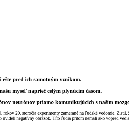
i ešte pred ich samotným vznikom.
 našu myseľ naprieč celým plynúcim časom.
iliónov neurónov priamo komunikujúcich s naším mozg
0. rokov 20. storočia experimenty zamerané na ľudské vedomie. Zistil, 
o uvideli negatívny obrázok. Títo ľudia pritom nemali ako vopred vedie