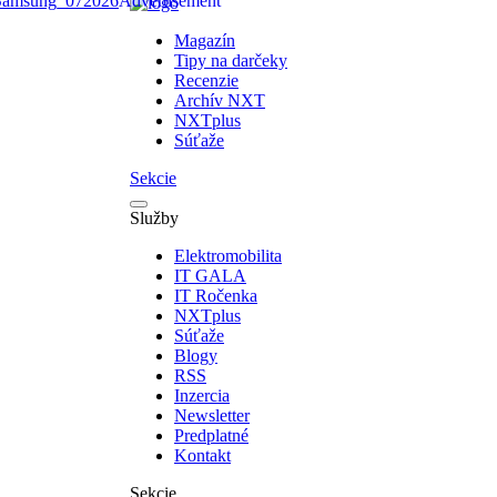
Magazín
Tipy na darčeky
Recenzie
Archív NXT
NXTplus
Súťaže
Sekcie
Služby
Elektromobilita
IT GALA
IT Ročenka
NXTplus
Súťaže
Blogy
RSS
Inzercia
Newsletter
Predplatné
Kontakt
Sekcie