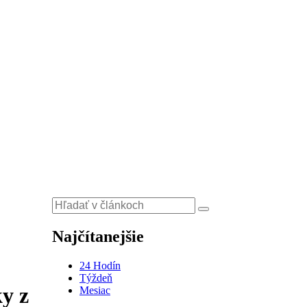
Najčítanejšie
24 Hodín
Týždeň
y z
Mesiac