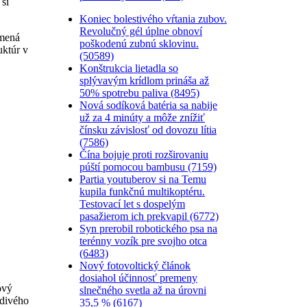
 si
Koniec bolestivého vŕtania zubov.
Revolučný gél úplne obnoví
amená
poškodenú zubnú sklovinu.
uktúr v
(50589)
Konštrukcia lietadla so
splývavým krídlom prináša až
50% spotrebu paliva (8495)
Nová sodíková batéria sa nabije
už za 4 minúty a môže znížiť
čínsku závislosť od dovozu lítia
(7586)
Čína bojuje proti rozširovaniu
púští pomocou bambusu (7159)
Partia youtuberov si na Temu
kupila funkčnú multikoptéru.
Testovací let s dospelým
pasažierom ich prekvapil (6772)
Syn prerobil robotického psa na
terénny vozík pre svojho otca
(6483)
Nový fotovoltický článok
dosiahol účinnosť premeny
ový
slnečného svetla až na úrovni
údivého
35,5 % (6167)