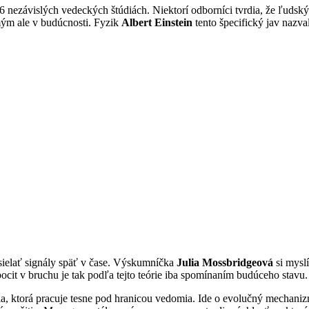
6 nezávislých vedeckých štúdiách. Niektorí odborníci tvrdia, že ľudský
ým ale v budúcnosti. Fyzik
Albert Einstein
tento špecifický jav nazva
sielať signály späť v čase. Výskumníčka
Julia Mossbridgeová
si myslí
cit v bruchu je tak podľa tejto teórie iba spomínaním budúceho stavu.
ia, ktorá pracuje tesne pod hranicou vedomia. Ide o evolučný mechani