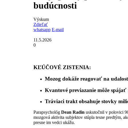
budúcnosti
Výskum
Zdieľať
whatsapp
E-mail
11.5.2026
0
KĽÚČOVÉ ZISTENIA:
Mozog dokáže reagovať na udalost
Kvantové previazanie môže spájať
Tráviaci trakt obsahuje stovky m
Parapsychológ
Dean Radin
uskutočnil v polovici 9
mozgová aktivita subjektov stúpla tesne predtým, ak
presne im vedci ukážu.