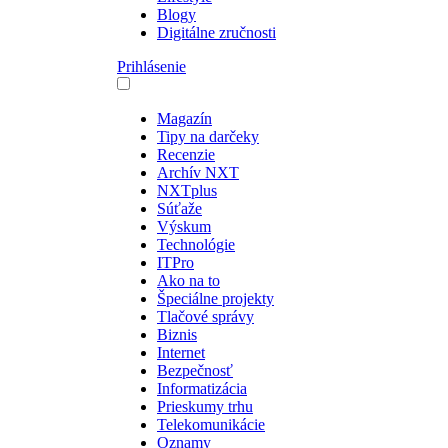
Blogy
Digitálne zručnosti
Prihlásenie
Magazín
Tipy na darčeky
Recenzie
Archív NXT
NXTplus
Súťaže
Výskum
Technológie
ITPro
Ako na to
Špeciálne projekty
Tlačové správy
Biznis
Internet
Bezpečnosť
Informatizácia
Prieskumy trhu
Telekomunikácie
Oznamy