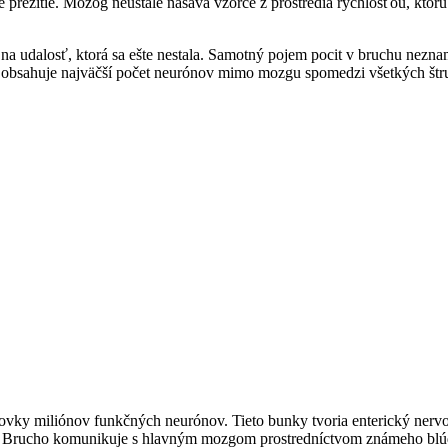
 prežitie. Mozog neustále nasáva vzorce z prostredia rýchlosťou, ktorú
na udalosť, ktorá sa ešte nestala. Samotný pojem pocit v bruchu nezn
kt obsahuje najväčší počet neurónov mimo mozgu spomedzi všetkých štr
tovky miliónov funkčných neurónov. Tieto bunky tvoria enterický nerv
og. Brucho komunikuje s hlavným mozgom prostredníctvom známeho bl