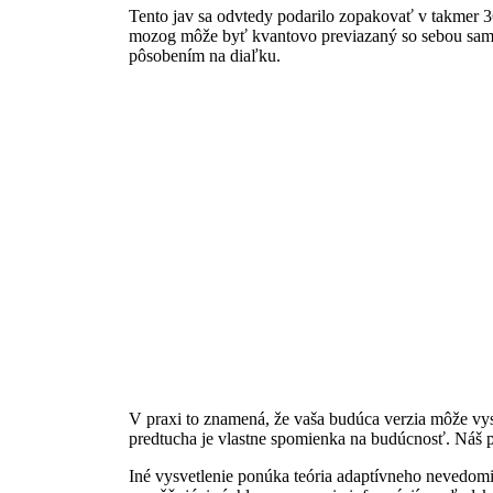
Tento jav sa odvtedy podarilo zopakovať v takmer 3
mozog môže byť kvantovo previazaný so sebou sam
pôsobením na diaľku.
V praxi to znamená, že vaša budúca verzia môže vy
predtucha je vlastne spomienka na budúcnosť. Náš po
Iné vysvetlenie ponúka teória adaptívneho nevedom