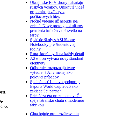
Ukrajinské FPV drony naháňajú
ruských vojakov. Uniknuté videá
pripomínajú zábery z
počítačových hier.
Nočné videnie už nebude iba
zelené. Nový prototyp okuliarov
premieňa infračervené svetlo na
farby.
Späť do školy s ASUS-om:
Notebooky pre študentov aj
rodiny
Rúra, ktorá myslí na každý detail
A2 e-tron vytvára nový štandard
efektivity
Odborníci rozpoznajú tváre
vytvorené AI v menej ako
polovici prípadov
Spoločnosť Lenovo podporuje
Esports World Cup 2026 ako
zakladajúci partner
om.
Prichádza éra prozumentov: Čo
spája tatranskú chatu s modernou
že
fabrikou
ť, čo
Čína bojuje proti rozširovaniu