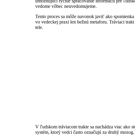
umožňujúci rýchle spracovanie informácií pre ľudské
vedome vôbec neuvedomujeme.
Tento proces sa môže navonok javiť ako spomienka 
vo vedeckej praxi len bežnú metaforu. Tráviaci tra
tele.
V ľudskom tráviacom trakte sa nachádza viac ako s
systém, ktorý vedci často označujú za druhý moz