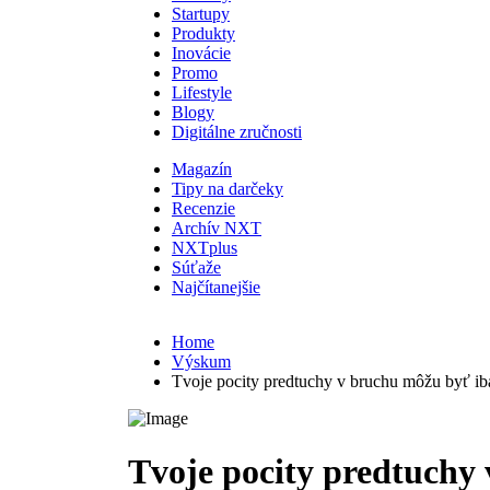
Startupy
Produkty
Inovácie
Promo
Lifestyle
Blogy
Digitálne zručnosti
Magazín
Tipy na darčeky
Recenzie
Archív NXT
NXTplus
Súťaže
Najčítanejšie
Home
Výskum
Tvoje pocity predtuchy v bruchu môžu byť ib
Tvoje pocity predtuchy