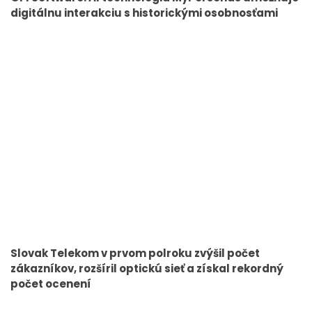
digitálnu interakciu s historickými osobnosťami
Slovak Telekom v prvom polroku zvýšil počet
zákazníkov, rozšíril optickú sieť a získal rekordný
počet ocenení