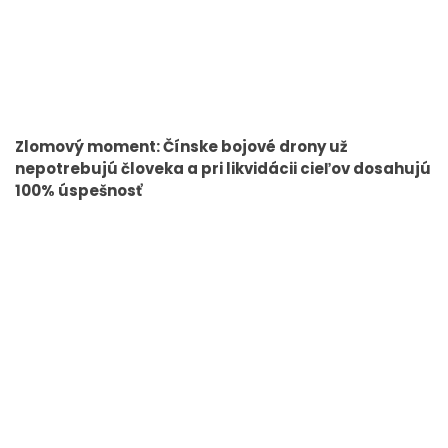
Zlomový moment: Čínske bojové drony už
nepotrebujú človeka a pri likvidácii cieľov dosahujú
100% úspešnosť