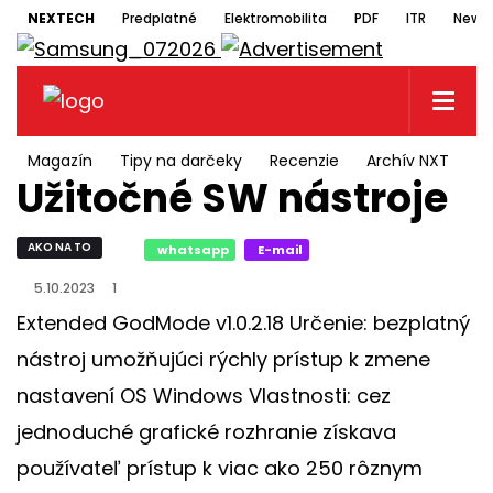
NEXTECH
Predplatné
Elektromobilita
PDF
ITR
Newsl
Magazín
Tipy na darčeky
Recenzie
Archív NXT
N
Užitočné SW nástroje
AKO NA TO
whatsapp
E-mail
5.10.2023
1
Extended GodMode v1.0.2.18 Určenie: bezplatný
nástroj umožňujúci rýchly prístup k zmene
nastavení OS Windows Vlastnosti: cez
jednoduché grafické rozhranie získava
používateľ prístup k viac ako 250 rôznym