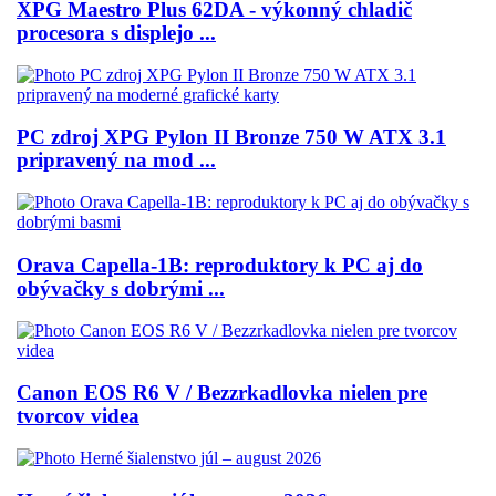
XPG Maestro Plus 62DA - výkonný chladič
procesora s displejo ...
PC zdroj XPG Pylon II Bronze 750 W ATX 3.1
pripravený na mod ...
Orava Capella-1B: reproduktory k PC aj do
obývačky s dobrými ...
Canon EOS R6 V / Bezzrkadlovka nielen pre
tvorcov videa