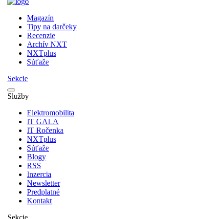
Magazín
Tipy na darčeky
Recenzie
Archív NXT
NXTplus
Súťaže
Sekcie
Služby
Elektromobilita
IT GALA
IT Ročenka
NXTplus
Súťaže
Blogy
RSS
Inzercia
Newsletter
Predplatné
Kontakt
Sekcie