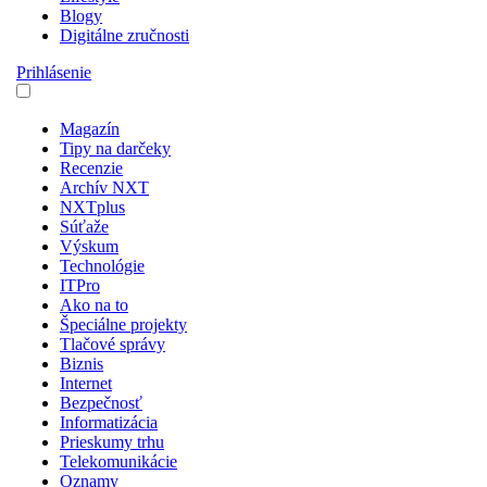
Blogy
Digitálne zručnosti
Prihlásenie
Magazín
Tipy na darčeky
Recenzie
Archív NXT
NXTplus
Súťaže
Výskum
Technológie
ITPro
Ako na to
Špeciálne projekty
Tlačové správy
Biznis
Internet
Bezpečnosť
Informatizácia
Prieskumy trhu
Telekomunikácie
Oznamy