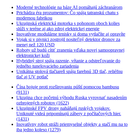
Moderné technológie na báze AI pomáhajú záchranárom
Prichádza éra prozumentov: Čo spája tatranskú chatu s
modernou fabrikou
Ukrajinská elektrická motorka s pohonom oboch kolies
slúži v teréne aj ako zdroj elektrickej energie
Inovatívne modulárne tenisky si doma vytlačíte aj opravíte
Vojak si v pivnici zostrojil nositeľný detektor dronov za
menej než 120 USD
Roboty už budú cítiť zranenia vďaka novej samoopravnej
elektronickej koži
Hybridný stroj spája razenie, vŕtanie a odstreľovanie do
jedného tunelovacieho zariadenia
Unikátna stolová tlačiareň spája farebnú 3D tlač, reliéfnu
tlač aj UV potlač
Čína bojuje proti rozširovaniu púští pomocou bambusu
(9131)
Ukrajina chce početnú výhodu Ruska vyrovnať nasadením
ozbrojených robotov (1622)
Ukrajinské FPV drony naháňajú ruských vojakov.
Uniknuté videá pripomínajú zábery z počítačových hier.
(1431)
Inovatívny robot stráži priemyselné objekty a stačí mu na to
iba jedno koleso (1279)