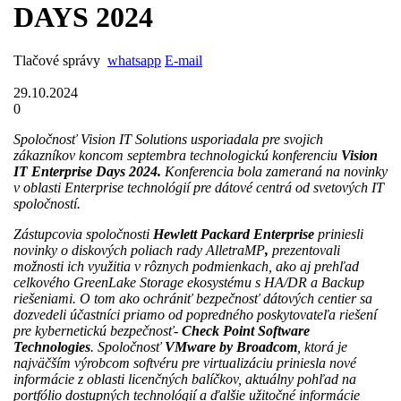
DAYS 2024
Tlačové správy
whatsapp
E-mail
29.10.2024
0
Spoločnosť Vision IT Solutions usporiadala pre svojich
zákazníkov koncom septembra technologickú konferenciu
Vision
IT Enterprise Days 2024.
Konferencia bola zameraná na novinky
v oblasti Enterprise technológií pre dátové centrá od svetových IT
spoločností.
Zástupcovia spoločnosti
Hewlett Packard Enterprise
priniesli
novinky o diskových poliach rady AlletraMP
,
prezentovali
možnosti ich využitia v rôznych podmienkach, ako aj prehľad
celkového GreenLake Storage ekosystému s HA/DR a Backup
riešeniami. O tom ako ochrániť bezpečnosť dátových centier sa
dozvedeli účastníci priamo od popredného poskytovateľa riešení
pre kybernetickú bezpečnosť-
Check Point Software
Technologies
. Spoločnosť
VMware by Broadcom
, ktorá je
najväčším výrobcom softvéru pre virtualizáciu priniesla nové
informácie z oblasti licenčných balíčkov, aktuálny pohľad na
portfólio dostupných technológií a ďalšie užitočné informácie