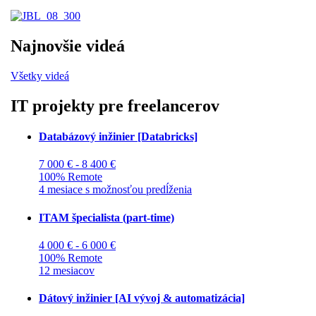
Najnovšie videá
Všetky videá
IT projekty pre freelancerov
Databázový inžinier [Databricks]
7 000 € - 8 400 €
100% Remote
4 mesiace s možnosťou predĺženia
ITAM špecialista (part-time)
4 000 € - 6 000 €
100% Remote
12 mesiacov
Dátový inžinier [AI vývoj & automatizácia]