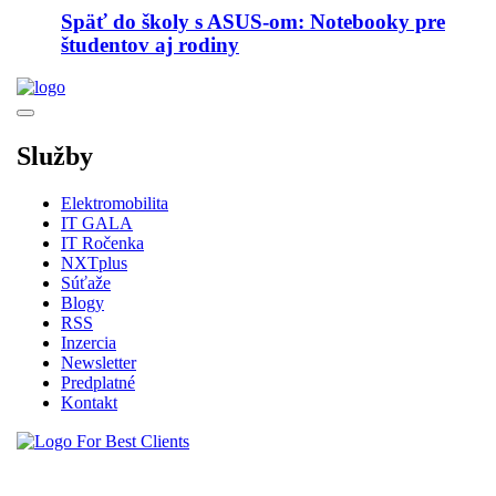
Späť do školy s ASUS-om: Notebooky pre
študentov aj rodiny
Služby
Elektromobilita
IT GALA
IT Ročenka
NXTplus
Súťaže
Blogy
RSS
Inzercia
Newsletter
Predplatné
Kontakt
Vytvorené spoločnosťou For Best Clients, s.r.o.