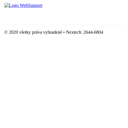
Hostingove služby poskytuje spoločnosť WebSupport, s.r.o.
© 2020 všetky práva vyhradené • Nextech: 2644-6804