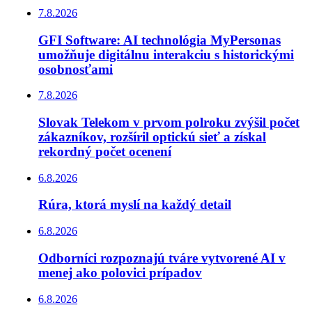
7.8.2026
GFI Software: AI technológia MyPersonas
umožňuje digitálnu interakciu s historickými
osobnosťami
7.8.2026
Slovak Telekom v prvom polroku zvýšil počet
zákazníkov, rozšíril optickú sieť a získal
rekordný počet ocenení
6.8.2026
Rúra, ktorá myslí na každý detail
6.8.2026
Odborníci rozpoznajú tváre vytvorené AI v
menej ako polovici prípadov
6.8.2026