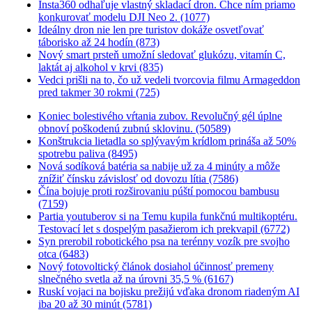
Insta360 odhaľuje vlastný skladací dron. Chce ním priamo
konkurovať modelu DJI Neo 2. (1077)
Ideálny dron nie len pre turistov dokáže osvetľovať
táborisko až 24 hodín (873)
Nový smart prsteň umožní sledovať glukózu, vitamín C,
laktát aj alkohol v krvi (835)
Vedci prišli na to, čo už vedeli tvorcovia filmu Armageddon
pred takmer 30 rokmi (725)
Koniec bolestivého vŕtania zubov. Revolučný gél úplne
obnoví poškodenú zubnú sklovinu. (50589)
Konštrukcia lietadla so splývavým krídlom prináša až 50%
spotrebu paliva (8495)
Nová sodíková batéria sa nabije už za 4 minúty a môže
znížiť čínsku závislosť od dovozu lítia (7586)
Čína bojuje proti rozširovaniu púští pomocou bambusu
(7159)
Partia youtuberov si na Temu kupila funkčnú multikoptéru.
Testovací let s dospelým pasažierom ich prekvapil (6772)
Syn prerobil robotického psa na terénny vozík pre svojho
otca (6483)
Nový fotovoltický článok dosiahol účinnosť premeny
slnečného svetla až na úrovni 35,5 % (6167)
Ruskí vojaci na bojisku prežijú vďaka dronom riadeným AI
iba 20 až 30 minút (5781)