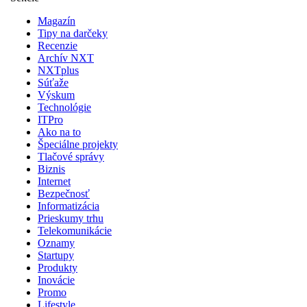
Magazín
Tipy na darčeky
Recenzie
Archív NXT
NXTplus
Súťaže
Výskum
Technológie
ITPro
Ako na to
Špeciálne projekty
Tlačové správy
Biznis
Internet
Bezpečnosť
Informatizácia
Prieskumy trhu
Telekomunikácie
Oznamy
Startupy
Produkty
Inovácie
Promo
Lifestyle