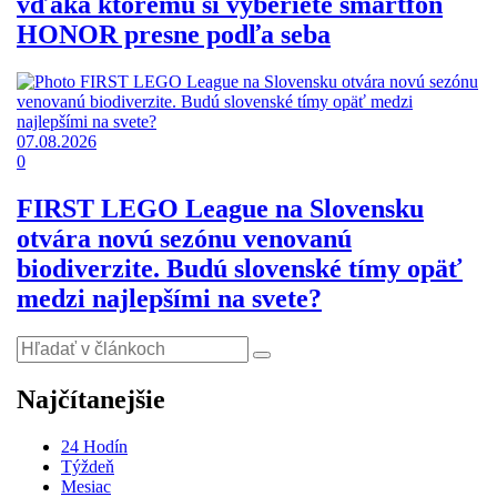
vďaka ktorému si vyberiete smartfón
HONOR presne podľa seba
07.08.2026
0
FIRST LEGO League na Slovensku
otvára novú sezónu venovanú
biodiverzite. Budú slovenské tímy opäť
medzi najlepšími na svete?
Najčítanejšie
24 Hodín
Týždeň
Mesiac