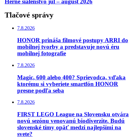
Herné šialenstvo júl – august 2026
Tlačové správy
7.8.2026
HONOR prináša filmové postupy ARRI do
mobilnej tvorby a predstavuje novú éru
mobilnej fotografie
7.8.2026
Magic, 600 alebo 400? Sprievodca, vďaka
ktorému si vyberiete smartfón HONOR
presne podľa seba
7.8.2026
FIRST LEGO League na Slovensku otvára
novú sezónu venovanú biodiverzite. Budú
slovenské tímy opäť medzi najlepšími na
svete?