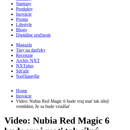
Startupy
Produkty
Inovácie
Promo
Lifestyle
Blogy
Digitálne zručnosti
Magazín
Tipy na darčeky
Recenzie
Archív NXT
NXTplus
Súťaže
Najčítanejšie
Home
Inovácie
Video: Nubia Red Magic 6 bude vraj mať tak silný
ventilátor, že sa bude vznášať
Video: Nubia Red Magic 6