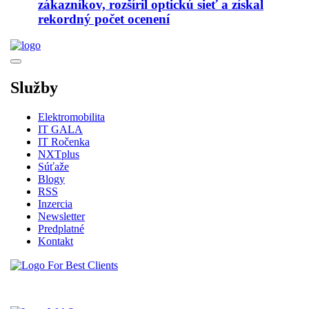
zákazníkov, rozšíril optickú sieť a získal
rekordný počet ocenení
Služby
Elektromobilita
IT GALA
IT Ročenka
NXTplus
Súťaže
Blogy
RSS
Inzercia
Newsletter
Predplatné
Kontakt
Vytvorené spoločnosťou For Best Clients, s.r.o.