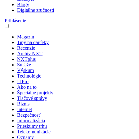
Blogy
Digitálne zručnosti
Prihlásenie
Magazín
Tipy na darčeky
Recenzie
Archív NXT
NXTplus
Súťaže
Výskum
Technológie
ITPro
Ako na to
Špeciálne projekty
Tlačové správy
Biznis
Internet
Bezpečnosť
Informatizácia
Prieskumy trhu
Telekomunikácie
Oznamy