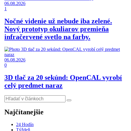
06.08.2026
1
Nočné videnie už nebude iba zelené.
Nový prototyp okuliarov premieňa
infračervené svetlo na farby.
06.08.2026
0
3D tlač za 20 sekúnd: OpenCAL vyrobí
celý predmet naraz
Najčítanejšie
24 Hodín
Týždeň