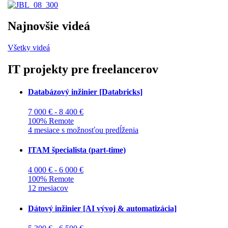
Najnovšie videá
Všetky videá
IT projekty pre freelancerov
Databázový inžinier [Databricks]
7 000 € - 8 400 €
100% Remote
4 mesiace s možnosťou predĺženia
ITAM špecialista (part-time)
4 000 € - 6 000 €
100% Remote
12 mesiacov
Dátový inžinier [AI vývoj & automatizácia]