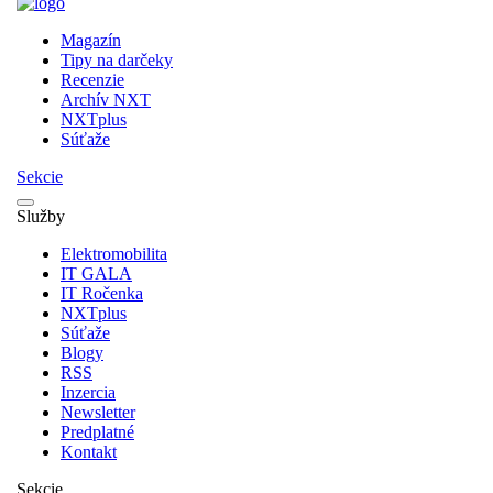
Magazín
Tipy na darčeky
Recenzie
Archív NXT
NXTplus
Súťaže
Sekcie
Služby
Elektromobilita
IT GALA
IT Ročenka
NXTplus
Súťaže
Blogy
RSS
Inzercia
Newsletter
Predplatné
Kontakt
Sekcie