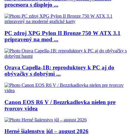
procesora s displejo ...
PC zdroj XPG Pylon II Bronze 750 W ATX 3.1
pripravený na mod ...
Orava Capella-1B: reproduktory k PC aj do
obývačky s dobrými ...
Canon EOS R6 V / Bezzrkadlovka nielen pre
tvorcov videa
Herné šialenstvo júl – august 2026