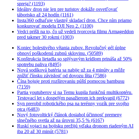
spreja? (1193)
Ideálny dron nie len pre turistov dokáže osvetľovať
táborisko až 24 hodín (1161)
Insta360 odhaľuje vlastný skladací dron. Chce ním priamo
konkurovať modelu DJI Neo 2. (1100)
Vedci prišli na to, čo už vedeli tvorcovia filmu Armageddon
pred takmer 30 rokmi (1003)
Koniec bolestivého vŕtania zubov. Revolučný gél úplne
obnoví poškodenú zubnú sklovinu. (50589)
Konštrukcia lietadla so splývavým krídlom prináša až 50%
spotrebu paliva (8495)
Nová sodíková batéria sa nabije už za 4 minúty a môže
znížiť čínsku závislosť od dovozu lítia (7586)
Čína bojuje proti rozširovaniu púští pomocou bambusu
(7159)
Partia youtuberov si na Temu kupila funkčnú multikoptéru.
Testovací let s dospelým pasažierom ich prekvapil (6772)
Syn prerobil robotického psa na terénny vozík pre svojho
otca (6483)
Nový fotovoltický článok dosiahol účinnosť premeny
slnečného svetla až na úrovni 35,5 % (6167)
Ruskí vojaci na bojisku prežijú vďaka dronom riadeným AI
iba 20 až 30 minút (5781)