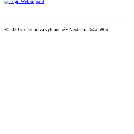
Hostingove služby poskytuje spoločnosť WebSupport, s.r.o.
© 2020 všetky práva vyhradené • Nextech: 2644-6804