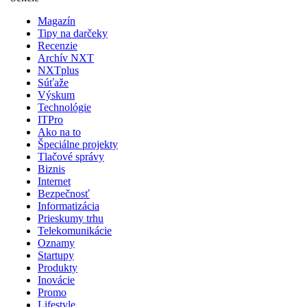
Magazín
Tipy na darčeky
Recenzie
Archív NXT
NXTplus
Súťaže
Výskum
Technológie
ITPro
Ako na to
Špeciálne projekty
Tlačové správy
Biznis
Internet
Bezpečnosť
Informatizácia
Prieskumy trhu
Telekomunikácie
Oznamy
Startupy
Produkty
Inovácie
Promo
Lifestyle