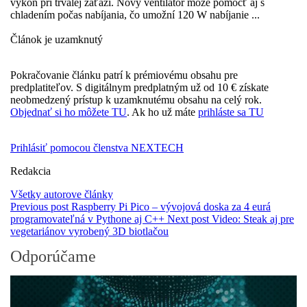
výkon pri trvalej záťaži. Nový ventilátor môže pomôcť aj s
chladením počas nabíjania, čo umožní 120 W nabíjanie ...
Článok je uzamknutý
Pokračovanie článku patrí k prémiovému obsahu pre
predplatiteľov. S digitálnym predplatným už od 10 € získate
neobmedzený prístup k uzamknutému obsahu na celý rok.
Objednať si ho môžete TU
. Ak ho už máte
prihláste sa TU
Prihlásiť pomocou členstva NEXTECH
Redakcia
Všetky autorove články
Previous post
Raspberry Pi Pico – vývojová doska za 4 eurá
programovateľná v Pythone aj C++
Next post
Video: Steak aj pre
vegetariánov vyrobený 3D biotlačou
Odporúčame