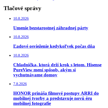
Tlačové správy
10.8.2026
Umenie bezstarostnej záhradnej párty
10.8.2026
Ľadové osvieženie kedykoľvek počas dňa
10.8.2026
Chladnička, ktorá drží krok s letom. Hisense
PureView mení spôsob, akým si
vychutnávame domov
7.8.2026
HONOR prináša filmové postupy ARRI do
mobilnej tvorby a predstavuje novú éru
mobilnej fotografie