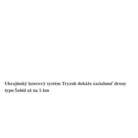
Ukrajinský laserový systém Tryzub dokáže zasiahnuť drony
typu Šahíd až na 5 km