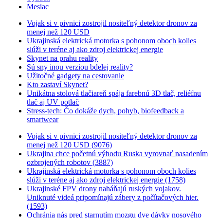
Mesiac
Vojak si v pivnici zostrojil nositeľný detektor dronov za
menej než 120 USD
Ukrajinská elektrická motorka s pohonom oboch kolies
slúži v teréne aj ako zdroj elektrickej energie
Skynet na prahu reality
Sú sny inou verziou bdelej reality?
Užitočné gadgety na cestovanie
Kto zastaví Skynet?
Unikátna stolová tlačiareň spája farebnú 3D tlač, reliéfnu
tlač aj UV potlač
Stress-tech: Čo dokáže dych, pohyb, biofeedback a
smartwear
Vojak si v pivnici zostrojil nositeľný detektor dronov za
menej než 120 USD (9076)
Ukrajina chce početnú výhodu Ruska vyrovnať nasadením
ozbrojených robotov (3887)
Ukrajinská elektrická motorka s pohonom oboch kolies
slúži v teréne aj ako zdroj elektrickej energie (1758)
Ukrajinské FPV drony naháňajú ruských vojakov.
Uniknuté videá pripomínajú zábery z počítačových hier.
(1593)
Ochránia nás pred starnutím mozgu dve dávky nosového