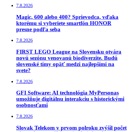
7.8.2026
Magic, 600 alebo 400? Sprievodca, vďaka
ktorému si vyberiete smartfón HONOR
presne podľa seba
7.8.2026
FIRST LEGO League na Slovensku otvára
novú sezónu venovanú biodiverzite. Budú
slovenské tímy opäť medzi najlepšími na
svete?
7.8.2026
GFI Software: AI technológia MyPersonas
umožňuje digitálnu interakciu s historickými
osobnosťami
7.8.2026
Slovak Telekom v prvom polroku zvýšil počet