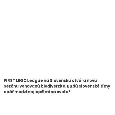
FIRST LEGO League na Slovensku otvára novú
sezónu venovanú biodiverzite. Budú slovenské tímy
opäť medzi najlepšími na svete?