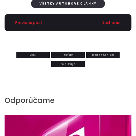
VŠETKY AUTOROVE ČLÁNKY
Previous post
Next post
ZSE
súťaž
trafostanica
redizajn
Odporúčame