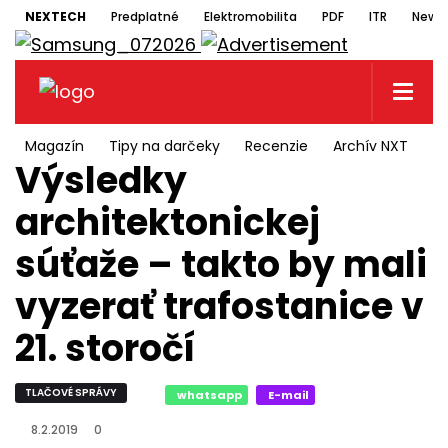
NEXTECH
Predplatné
Elektromobilita
PDF
ITR
Newsl
Magazín
Tipy na darčeky
Recenzie
Archív NXT
N
Výsledky
architektonickej
súťaže – takto by mali
vyzerať trafostanice v
21. storočí
TLAČOVÉ SPRÁVY
whatsapp
E-mail
8.2.2019
0