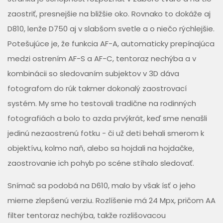
zaostriť, presnejšie na bližšie oko. Rovnako to dokáže aj
D810, lenže D750 aj v slabšom svetle a o niečo rýchlejšie.
Potešujúce je, že funkcia AF-A, automaticky prepínajúca
medzi ostrením AF-S a AF-C, tentoraz nechýba a v
kombinácii so sledovaním subjektov v 3D dáva
fotografom do rúk takmer dokonalý zaostrovací
systém. My sme ho testovali tradične na rodinných
fotografiách a bolo to azda prvýkrát, keď sme nenašli
jedinú nezaostrenú fotku - či už deti behali smerom k
objektívu, kolmo naň, alebo sa hojdali na hojdačke,
zaostrovanie ich pohyb po scéne stíhalo sledovať.
Snímač sa podobá na D610, malo by však ísť o jeho
mierne zlepšenú verziu. Rozlíšenie má 24 Mpx, pričom AA
filter tentoraz nechýba, takže rozlišovacou