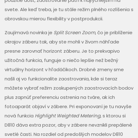
použitie dosť, zaostrovanie patrí k najrýchlejším na
svete. Ale keď treba, je tu stále režim plného rozlíšenia s
obrovskou mierou flexibility v postprodukcii.
Zaujímavá novinka je
Split Screen Zoom
, čo je priblíženie
okrajov záberu tak, aby ste mohli v živom náhľade
presne zarovnať horizont záberu. Je to prekvapivo
užitočná funkcia, funguje o niečo lepšie než bežný
virtuálny horizont v hľadáčikoch. Drobné zmeny sme
našli aj vo funkcionalite zaostrovania, kde si teraz
môžete vybrať režim zoskupených zaostrovacích bodov
plus zapnúť preferenciu ostrenia na tváre, ak ich
fotoaparát objaví v zábere. Pri exponovaní je tu navyše
nová funkcia
Highlight Weighted Metering
, s ktorou si
D810 dáva extra pozor, aby v zábere nevznikli prepálené
svetlé časti. Na rozdiel od predošlých modelov D810