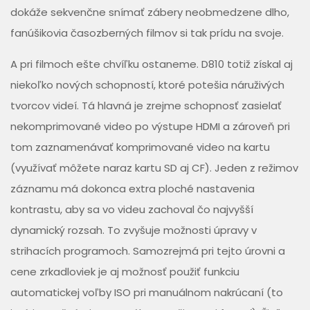
dokáže sekvenčne snímať zábery neobmedzene dlho,
fanúšikovia časozberných filmov si tak prídu na svoje.
A pri filmoch ešte chvíľku ostaneme. D810 totiž získal aj
niekoľko nových schopností, ktoré potešia náruživých
tvorcov videí. Tá hlavná je zrejme schopnosť zasielať
nekomprimované video po výstupe HDMI a zároveň pri
tom zaznamenávať komprimované video na kartu
(využívať môžete naraz kartu SD aj CF). Jeden z režimov
záznamu má dokonca extra ploché nastavenia
kontrastu, aby sa vo videu zachoval čo najvyšší
dynamický rozsah. To zvyšuje možnosti úpravy v
strihacích programoch. Samozrejmá pri tejto úrovni a
cene zrkadloviek je aj možnosť použiť funkciu
automatickej voľby ISO pri manuálnom nakrúcaní (to