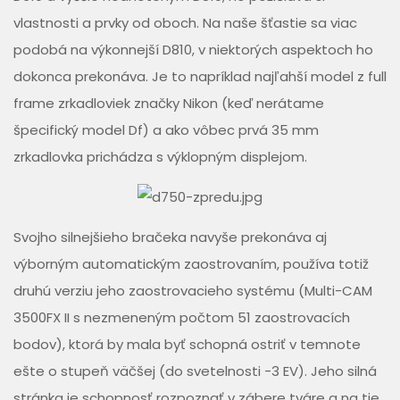
vlastnosti a prvky od oboch. Na naše šťastie sa viac
podobá na výkonnejší D810, v niektorých aspektoch ho
dokonca prekonáva. Je to napríklad najľahší model z full
frame zrkadloviek značky Nikon (keď nerátame
špecifický model Df) a ako vôbec prvá 35 mm
zrkadlovka prichádza s výklopným displejom.
Svojho silnejšieho bračeka navyše prekonáva aj
výborným automatickým zaostrovaním, používa totiž
druhú verziu jeho zaostrovacieho systému (Multi-CAM
3500FX II s nezmeneným počtom 51 zaostrovacích
bodov), ktorá by mala byť schopná ostriť v temnote
ešte o stupeň väčšej (do svetelnosti -3 EV). Jeho silná
stránka je schopnosť rozpoznať v zábere tváre a na tie