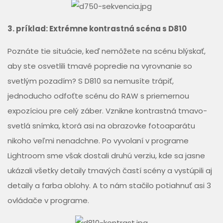
3. príklad: Extrémne kontrastná scéna s D810
Poznáte tie situácie, keď nemôžete na scénu blýskať,
aby ste osvetlili tmavé popredie na vyrovnanie so
svetlým pozadím? S D810 sa nemusíte trápiť,
jednoducho odfoťte scénu do RAW s priemernou
expozíciou pre celý záber. Vznikne kontrastná tmavo-
svetlá snímka, ktorá asi na obrazovke fotoaparátu
nikoho veľmi nenadchne. Po vyvolaní v programe
Lightroom sme však dostali druhú verziu, kde sa jasne
ukázali všetky detaily tmavých častí scény a vystúpili aj
detaily a farba oblohy. A to nám stačilo potiahnuť asi 3
ovládače v programe.