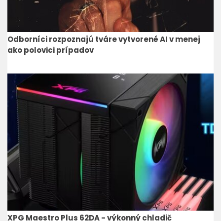
Odborníci rozpoznajú tváre vytvorené AI v menej
ako polovici prípadov
XPG Maestro Plus 62DA - výkonný chladič