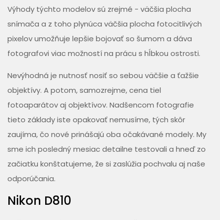
Výhody týchto modelov sú zrejmé - väčšia plocha
snímača a z toho plynúca väčšia plocha fotocitlivých
pixelov umožňuje lepšie bojovať so šumom a dáva
fotografovi viac možností na prácu s hĺbkou ostrosti.
Nevýhodná je nutnosť nosiť so sebou väčšie a ťažšie
objektívy. A potom, samozrejme, cena tiel
fotoaparátov aj objektívov. Nadšencom fotografie
tieto základy iste opakovať nemusíme, tých skôr
zaujíma, čo nové prinášajú oba očakávané modely. My
sme ich posledný mesiac detailne testovali a hneď zo
začiatku konštatujeme, že si zaslúžia pochvalu aj naše
odporúčania.
Nikon D810