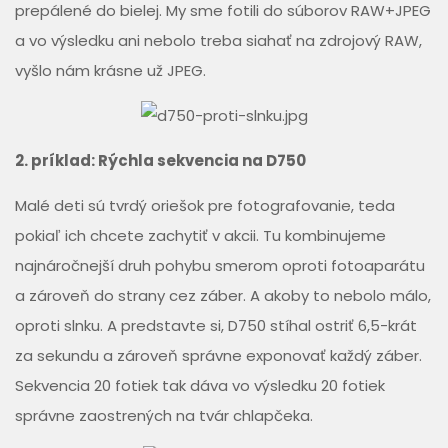
prepálené do bielej. My sme fotili do súborov RAW+JPEG
a vo výsledku ani nebolo treba siahať na zdrojový RAW,
vyšlo nám krásne už JPEG.
2. príklad: Rýchla sekvencia na D750
Malé deti sú tvrdý oriešok pre fotografovanie, teda
pokiaľ ich chcete zachytiť v akcii. Tu kombinujeme
najnáročnejší druh pohybu smerom oproti fotoaparátu
a zároveň do strany cez záber. A akoby to nebolo málo,
oproti slnku. A predstavte si, D750 stíhal ostriť 6,5-krát
za sekundu a zároveň správne exponovať každý záber.
Sekvencia 20 fotiek tak dáva vo výsledku 20 fotiek
správne zaostrených na tvár chlapčeka.