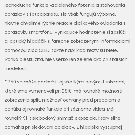
jednoduché funkcie vzdialeného fotenia a sťahovania
obrázkov z fotoaparátu. Tie však fungujú výborne,
hlavne chválime rýchle reakcie diaľkového ovládania z
obrazovky smartfónu. Vynikajúce hodnotenie si zaslúži
aj optický hľadáčik s farebne zobrazenými informáciami
pomocou diód OLED, takže napríklad texty sú biele,
ikonka blesku žltá, nie všetko len zelené ako pri starších
modeloch.
D750 sa môže pochváliť aj všetkými novými funkciami,
ktoré sme vymenovali pri D810, má rovnaké možnosti
zobrazenia split, možnosť ochrany proti prepalom a
ponúka aj rovnaké funkcie pri zázname videa. Má
rovnaký 91-tisícbodový snímač expozície, ktorý silne
pomáha pri sledovaní objektov. Z hľadiska výstupnej