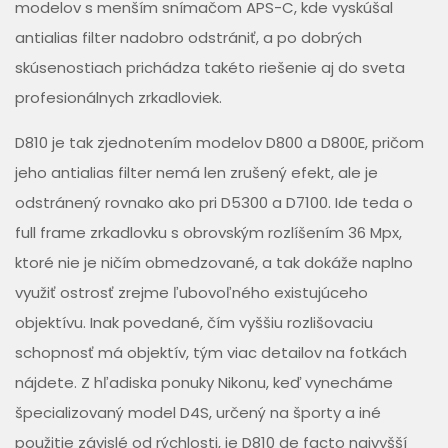
modelov s menším snímačom APS-C, kde vyskúšal
antialias filter nadobro odstrániť, a po dobrých
skúsenostiach prichádza takéto riešenie aj do sveta
profesionálnych zrkadloviek.
D810 je tak zjednotením modelov D800 a D800E, pričom
jeho antialias filter nemá len zrušený efekt, ale je
odstránený rovnako ako pri D5300 a D7100. Ide teda o
full frame zrkadlovku s obrovským rozlíšením 36 Mpx,
ktoré nie je ničím obmedzované, a tak dokáže naplno
využiť ostrosť zrejme ľubovoľného existujúceho
objektívu. Inak povedané, čím vyššiu rozlišovaciu
schopnosť má objektív, tým viac detailov na fotkách
nájdete. Z hľadiska ponuky Nikonu, keď vynecháme
špecializovaný model D4S, určený na športy a iné
použitie závislé od rýchlosti, je D810 de facto najvyšší