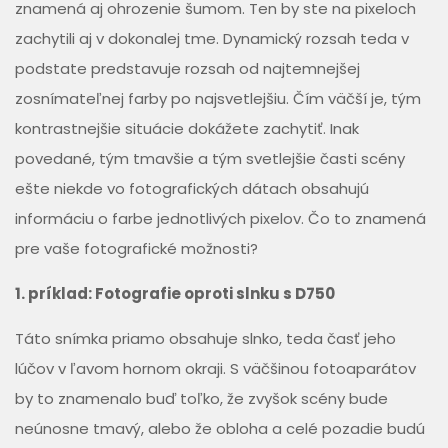
znamená aj ohrozenie šumom. Ten by ste na pixeloch
zachytili aj v dokonalej tme. Dynamický rozsah teda v
podstate predstavuje rozsah od najtemnejšej
zosnímateľnej farby po najsvetlejšiu. Čím väčší je, tým
kontrastnejšie situácie dokážete zachytiť. Inak
povedané, tým tmavšie a tým svetlejšie časti scény
ešte niekde vo fotografických dátach obsahujú
informáciu o farbe jednotlivých pixelov. Čo to znamená
pre vaše fotografické možnosti?
1. príklad: Fotografie oproti slnku s D750
Táto snímka priamo obsahuje slnko, teda časť jeho
lúčov v ľavom hornom okraji. S väčšinou fotoaparátov
by to znamenalo buď toľko, že zvyšok scény bude
neúnosne tmavý, alebo že obloha a celé pozadie budú