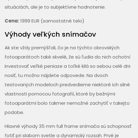
situáciách, ale je to subjektívne hodnotenie.
Cena:
1999 EUR (samostatné telo)
Výhody veľkých snímačov
Ak ste vždy premýšľali, čo je na týchto obrovských
fotoaparátoch také skvelé, že sú ľudia do nich ochotní
investovať veľké peniaze a toľké kilá so sebou celé dni
nosiť, tu možno nájdete odpovede. Na dvoch
testovaných modeloch predvedieme niektoré ich silné
vlastnosti pomocou fotografií, ktoré by bežnými
fotoaparátmi bolo takmer nemožné zachytiť v takejto
podobe.
Hlavné výhody 35 mm full frame snímača sú schopnosť
fotiť pri slabom svetle a dynamický rozsah. Prvé je