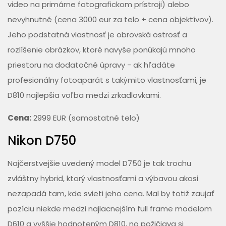
video na primárne fotografickom prístroji) alebo
nevyhnutné (cena 3000 eur za telo + cena objektívov).
Jeho podstatná vlastnosť je obrovská ostrosť a
rozlíšenie obrázkov, ktoré navyše ponúkajú mnoho
priestoru na dodatočné úpravy - ak hľadáte
profesionálny fotoaparát s takýmito vlastnosťami, je
D810 najlepšia voľba medzi zrkadlovkami.
Cena:
2999 EUR (samostatné telo)
Nikon D750
Najčerstvejšie uvedený model D750 je tak trochu
zvláštny hybrid, ktorý vlastnosťami a výbavou akosi
nezapadá tam, kde svieti jeho cena. Mal by totiž zaujať
pozíciu niekde medzi najlacnejším full frame modelom
D610 a vyššie hodnoteným D810, no požičiava si