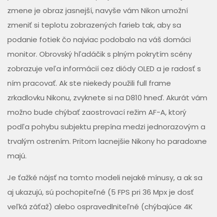
zmene je obraz jasnejší, navyše vám Nikon umožní
zmeniť si teplotu zobrazených farieb tak, aby sa
podanie fotiek čo najviac podobalo na váš domáci
monitor. Obrovský hľadáčik s plným pokrytím scény
zobrazuje veľa informácií cez diódy OLED a je radosť s
ním pracovať. Ak ste niekedy použili full frame
zrkadlovku Nikonu, zvyknete si na D810 hneď. Akurát vám
možno bude chýbať zaostrovací režim AF-A, ktorý
podľa pohybu subjektu prepína medzi jednorazovým a
trvalým ostrením. Pritom lacnejšie Nikony ho paradoxne
majú.
Je ťažké nájsť na tomto modeli nejaké mínusy, a ak sa
aj ukazujú, sú pochopiteľné (5 FPS pri 36 Mpx je dosť
veľká záťaž) alebo ospravedlniteľné (chýbajúce 4K