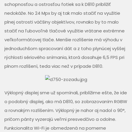
schopnosťou a ostrosťou fotiek sa k D810 priblížiť
nedokáže. No 24 Mpx by aj tak malo stačiť na využitie
plnej ostrosti väčšiny objektívov, rovnako by to malo
stačiť na ľubovoľné tlačové využitie vrátane extrémne
veľkoformátovej tlače. Menšie rozlíšenie má výhodu v
jednoduchšom spracovaní dát a z toho plynúcej vyššej
rýchlosti sériového snímania, ktorá dosahuje 6,5 FPS pri
plnom rozlíšení, teda viac než v prípade D810.
Výklopný displej sme už spomínali, priblížime ešte, že ide
o podobný displej, ako má D810, so zobrazovaním RGBW
a rovnakým rozlíšením. Výklopný je nahor aj nadol o 90°,
pričom pánty vyzerajú veľmi presvedčivo a odolne.
Funkcionalita Wi-Fi je obmedzená na pomerne