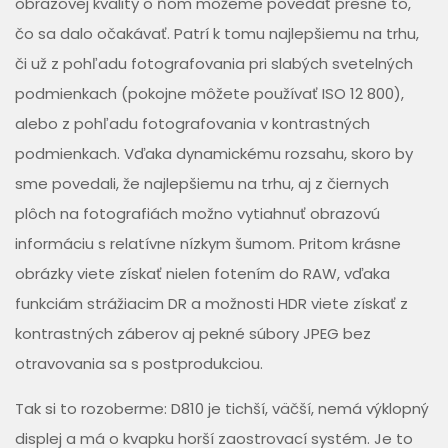
obrazovej kvality o ňom môžeme povedať presne to,
čo sa dalo očakávať. Patrí k tomu najlepšiemu na trhu,
či už z pohľadu fotografovania pri slabých svetelných
podmienkach (pokojne môžete používať ISO 12 800),
alebo z pohľadu fotografovania v kontrastných
podmienkach. Vďaka dynamickému rozsahu, skoro by
sme povedali, že najlepšiemu na trhu, aj z čiernych
plôch na fotografiách možno vytiahnuť obrazovú
informáciu s relatívne nízkym šumom. Pritom krásne
obrázky viete získať nielen fotením do RAW, vďaka
funkciám strážiacim DR a možnosti HDR viete získať z
kontrastných záberov aj pekné súbory JPEG bez
otravovania sa s postprodukciou.
Tak si to rozoberme: D810 je tichší, väčší, nemá výklopný
displej a má o kvapku horší zaostrovací systém. Je to