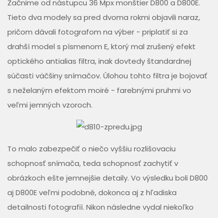
Začnime od nástupcu 36 Mpx monštier D800 a D800E.
Tieto dva modely sa pred dvoma rokmi objavili naraz,
pričom dávali fotografom na výber - priplatiť si za
drahší model s písmenom E, ktorý mal zrušený efekt
optického antialias filtra, inak dovtedy štandardnej
súčasti väčšiny snímačov. Úlohou tohto filtra je bojovať
s neželaným efektom moiré - farebnými pruhmi vo
veľmi jemných vzoroch.
To malo zabezpečiť o niečo vyššiu rozlišovaciu
schopnosť snímača, teda schopnosť zachytiť v
obrázkoch ešte jemnejšie detaily. Vo výsledku boli D800
aj D800E veľmi podobné, dokonca aj z hľadiska
detailnosti fotografií. Nikon následne vydal niekoľko