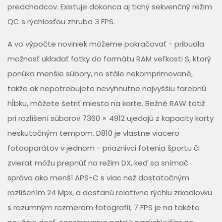
predchodcov. Existuje dokonca aj tichý sekvenčný režim
QC s rýchlosťou zhruba 3 FPS.
A vo výpočte noviniek môžeme pokračovať - pribudla
možnosť ukladať fotky do formátu RAM veľkosti S, ktorý
ponúka menšie súbory, no stále nekomprimované,
takže ak nepotrebujete nevyhnutne najvyššiu farebnú
hĺbku, môžete šetriť miesto na karte. Bežné RAW totiž
pri rozlíšení súborov 7360 × 4912 ujedajú z kapacity karty
neskutočným tempom. D810 je vlastne viacero
fotoaparátov v jednom - priaznivci fotenia športu či
zvierat môžu prepnúť na režim DX, keď sa snímač
správa ako menší APS-C s viac než dostatočným
rozlíšením 24 Mpx, a dostanú relatívne rýchlu zrkadlovku
s rozumným rozmerom fotografií; 7 FPS je na takéto