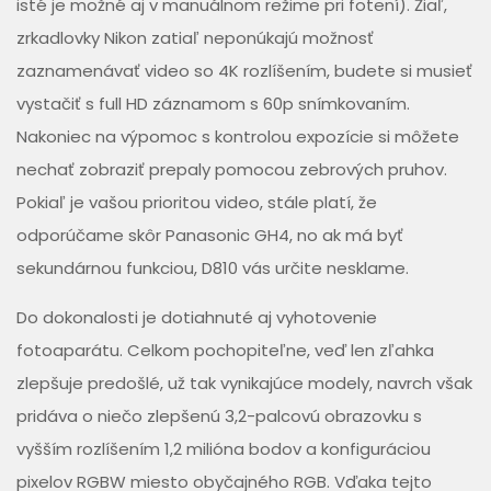
isté je možné aj v manuálnom režime pri fotení). Žiaľ,
zrkadlovky Nikon zatiaľ neponúkajú možnosť
zaznamenávať video so 4K rozlíšením, budete si musieť
vystačiť s full HD záznamom s 60p snímkovaním.
Nakoniec na výpomoc s kontrolou expozície si môžete
nechať zobraziť prepaly pomocou zebrových pruhov.
Pokiaľ je vašou prioritou video, stále platí, že
odporúčame skôr Panasonic GH4, no ak má byť
sekundárnou funkciou, D810 vás určite nesklame.
Do dokonalosti je dotiahnuté aj vyhotovenie
fotoaparátu. Celkom pochopiteľne, veď len zľahka
zlepšuje predošlé, už tak vynikajúce modely, navrch však
pridáva o niečo zlepšenú 3,2-palcovú obrazovku s
vyšším rozlíšením 1,2 milióna bodov a konfiguráciou
pixelov RGBW miesto obyčajného RGB. Vďaka tejto