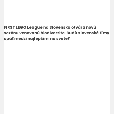
FIRST LEGO League na Slovensku otvára novú
sezónu venovanú biodiverzite. Budú slovenské tímy
opäť medzi najlepšími na svete?