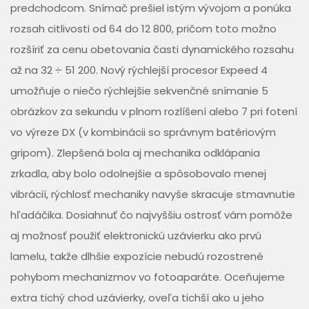
predchodcom. Snímač prešiel istým vývojom a ponúka
rozsah citlivosti od 64 do 12 800, pričom toto možno
rozšíriť za cenu obetovania časti dynamického rozsahu
až na 32 ÷ 51 200. Nový rýchlejší procesor Expeed 4
umožňuje o niečo rýchlejšie sekvenčné snímanie 5
obrázkov za sekundu v plnom rozlíšení alebo 7 pri fotení
vo výreze DX (v kombinácii so správnym batériovým
gripom). Zlepšená bola aj mechanika odklápania
zrkadla, aby bolo odolnejšie a spôsobovalo menej
vibrácií, rýchlosť mechaniky navyše skracuje stmavnutie
hľadáčika. Dosiahnuť čo najvyššiu ostrosť vám pomôže
aj možnosť použiť elektronickú uzávierku ako prvú
lamelu, takže dlhšie expozície nebudú rozostrené
pohybom mechanizmov vo fotoaparáte. Oceňujeme
extra tichý chod uzávierky, oveľa tichší ako u jeho