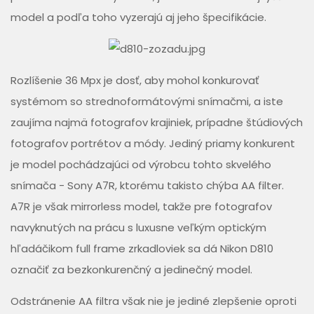
model a podľa toho vyzerajú aj jeho špecifikácie.
Rozlíšenie 36 Mpx je dosť, aby mohol konkurovať
systémom so strednoformátovými snímačmi, a iste
zaujíma najmä fotografov krajiniek, prípadne štúdiových
fotografov portrétov a módy. Jediný priamy konkurent
je model pochádzajúci od výrobcu tohto skvelého
snímača - Sony A7R, ktorému takisto chýba AA filter.
A7R je však mirrorless model, takže pre fotografov
navyknutých na prácu s luxusne veľkým optickým
hľadáčikom full frame zrkadloviek sa dá Nikon D810
označiť za bezkonkurenčný a jedinečný model.
Odstránenie AA filtra však nie je jediné zlepšenie oproti