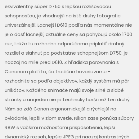
ekvivalentný súper D750 s lepšou rozlišovacou
schopnosťou, je vhodnejší na isté druhy fotografie,
univerzálnejší. Lacnejší D610 podľa nás momentálne nie
je o dosť lacnejší, aktuálne ceny sa pohybujú okolo 1700
eur, takže tu rozhodne odporúčame priplatiť drobný
rozdiel a siahnuť po podstatne schopnejšom D750, je
naozaj na míle pred D610. Z hľadiska porovnania s
Canonom platí to, čo tradične hovorievame -
rozhodnite sa podľa objektívov, každý systém má pár
unikátov. Každého snímače majú svoje silné a slabé
stránky a ani jeden nie je technicky horší než ten druhý.
Nám sa zdá Canon ergonomickejší a rýchlejší na
ovládanie, lepší v zlom svetle, Nikon zase ponúka súbory
RAW s väčšími možnosťami prispôsobenia, lepší
dynamický rozsah, lepšie JPEG pri naozaj kontrastných