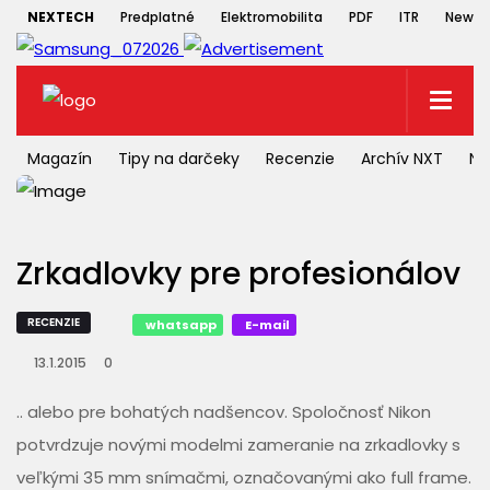
NEXTECH
Predplatné
Elektromobilita
PDF
ITR
Newsle
Magazín
Tipy na darčeky
Recenzie
Archív NXT
NX
Zrkadlovky pre profesionálov
RECENZIE
whatsapp
E-mail
13.1.2015
0
.. alebo pre bohatých nadšencov. Spoločnosť Nikon
potvrdzuje novými modelmi zameranie na zrkadlovky s
veľkými 35 mm snímačmi, označovanými ako full frame.