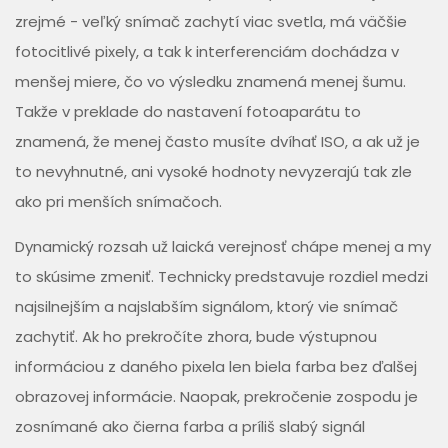
zrejmé - veľký snímač zachytí viac svetla, má väčšie
fotocitlivé pixely, a tak k interferenciám dochádza v
menšej miere, čo vo výsledku znamená menej šumu.
Takže v preklade do nastavení fotoaparátu to
znamená, že menej často musíte dvíhať ISO, a ak už je
to nevyhnutné, ani vysoké hodnoty nevyzerajú tak zle
ako pri menších snímačoch.
Dynamický rozsah už laická verejnosť chápe menej a my
to skúsime zmeniť. Technicky predstavuje rozdiel medzi
najsilnejším a najslabším signálom, ktorý vie snímač
zachytiť. Ak ho prekročíte zhora, bude výstupnou
informáciou z daného pixela len biela farba bez ďalšej
obrazovej informácie. Naopak, prekročenie zospodu je
zosnímané ako čierna farba a príliš slabý signál