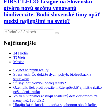
FIRST LEGO League na Slovensku
otvára novú sezónu venovanú
biodiverzite. Budú slovenské tímy opäť
medzi najlepšími na svete?
Najčítanejšie
24 Hodín
Týždeň
Mesiac
Skynet na prahu reality
Stress-tech: Čo dokáže dych, pohyb, biofeedback a
smartwear
Sú sny inou verziou bdelej reality?
Ozempik, liek proti obezite, môže spôsobiť aj nižšie riziko
poškodenia zraku
Vojak si v pivnici zostrojil nositeľný detektor dronov za
menej než 120 USD
Ukrajinská elektrická motorka s pohonom oboch kolies