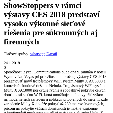
ShowStoppers v rámci
výstavy CES 2018 predstaví
vysoko výkonné sieťové
riešenia pre súkromných aj
firemných
Tlačové správy
whatsapp
E-mail
24.1.2018
0
Spoločnosť Zyxel Communications bude dňa 9. januára v hoteli
Wynn v Las Vegas pri príležitosti tohtoročnej výstavy CES 2018
prezentovať nový trojpásmový WiFi systém Multy X AC3000 a
komerčné cloudové riešenie Nebula. Trojpásmový WiFi systém
Multy X AC3000 poskytuje rýchle a spoľahlivé pokrytie celých
domácností sieťou WiFi, ktorá umožňuje naplno využiť výkon
najmodernejších zariadení a aplikácií pripojených do siete. Každé
zariadenie Multy X dokáže pokryť až 230 metrov štvorcových,
pričom na pokrytie väčších domácností je možné vzájomne
v konfigurácii mesh prepojiť až tri zariadenia. Systém Multy X