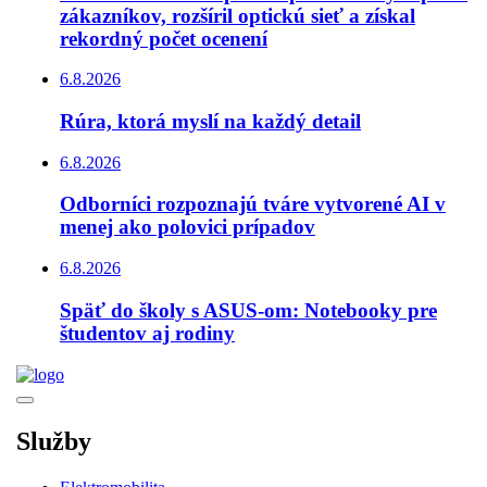
zákazníkov, rozšíril optickú sieť a získal
rekordný počet ocenení
6.8.2026
Rúra, ktorá myslí na každý detail
6.8.2026
Odborníci rozpoznajú tváre vytvorené AI v
menej ako polovici prípadov
6.8.2026
Späť do školy s ASUS-om: Notebooky pre
študentov aj rodiny
Služby