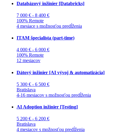
Databázový inžinier [Databricks]
7 000 € - 8 400 €
100% Remote
4 mesiace s možnosťou predĺženia
ITAM špecialista (part-time)
4 000 € - 6 000 €
100% Remote
12 mesiacov
Dátový inžinier [AI vývoj & automatizácia]
5 300 € - 6 500 €
Bratislava
4-16 mesiacov s možnosťou predĺženia
AI Adoption inžinier [Testing]
5 200 € - 6 200 €
Bratislava
4 mesiacov s možnosťou predĺženia