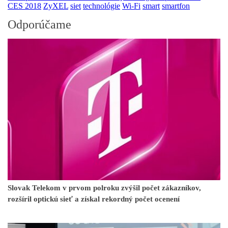
CES 2018
ZyXEL
siet
technológie
Wi-Fi
smart
smartfon
Odporúčame
Slovak Telekom v prvom polroku zvýšil počet zákazníkov,
rozšíril optickú sieť a získal rekordný počet ocenení