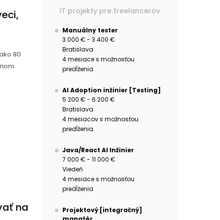
IT projekty pre freelancerov
eci,
Manuálny tester
3 000 € - 3 400 €
Bratislava
 ako 80
4 mesiace s možnosťou
ennom
predĺženia
AI Adoption inžinier [Testing]
5 200 € - 6 200 €
Bratislava
4 mesiacov s možnosťou
predĺženia
Java/React AI Inžinier
7 000 € - 11 000 €
Viedeň
4 mesiace s možnosťou
predĺženia
vať na
Projektový [integračný]
manažér