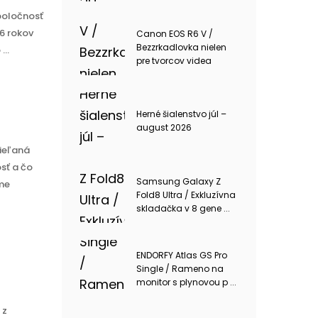
poločnosť
„6 rokov
Canon EOS R6 V /
Bezzrkadlovka nielen
..
pre tvorcov videa
Herné šialenstvo júl –
august 2026
ieľaná
osť a čo
Samsung Galaxy Z
sme
Fold8 Ultra / Exkluzívna
skladačka v 8 gene ...
ENDORFY Atlas GS Pro
Single / Rameno na
monitor s plynovou p ...
 z