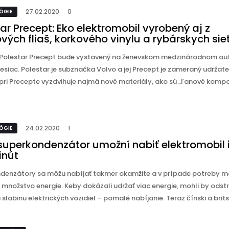
27.02.2020
0
ÓGIE
ar Precept: Eko elektromobil vyrobený aj z
vých fliaš, korkového vinylu a rybárskych siet
Polestar Precept bude vystavený na ženevskom medzinárodnom au
siac. Polestar je subznačka Volvo a jej Precept je zameraný udržate
pri Precepte vyzdvihuje najmä nové materiály, ako sú „ľanové kompo
24.02.2020
1
ÓGIE
superkondenzátor umožní nabiť elektromobil 
inút
denzátory sa môžu nabíjať takmer okamžite a v prípade potreby m
množstvo energie. Keby dokázali udržať viac energie, mohli by odstr
 slabinu elektrických vozidiel – pomalé nabíjanie. Teraz čínski a britskí