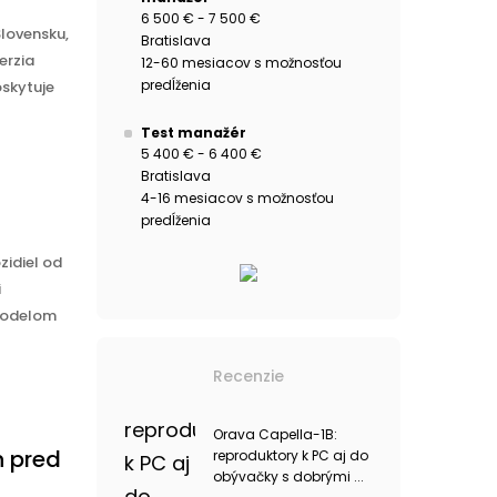
6 500 € - 7 500 €
lovensku,
Bratislava
erzia
12-60 mesiacov s možnosťou
predĺženia
oskytuje
Test manažér
5 400 € - 6 400 €
Bratislava
4-16 mesiacov s možnosťou
predĺženia
idiel od
i
 modelom
Recenzie
Orava Capella-1B:
h pred
reproduktory k PC aj do
obývačky s dobrými ...