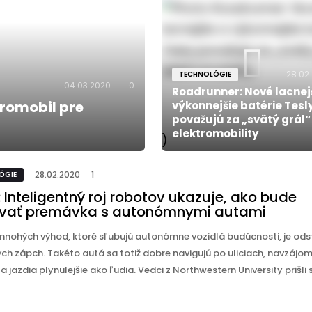
28.02
TECHNOLÓGIE
04.03.2020
0
Roadrunner: Nové lacnej
tromobil pre
výkonnejšie batérie Tesl
považujú za „svätý grál“
elektromobility
)
28.02.2020
1
ÓGIE
 Inteligentný roj robotov ukazuje, ako bude
vať premávka s autonómnymi autami
mnohých výhod, ktoré sľubujú autonómne vozidlá budúcnosti, je ods
ch zápch. Takéto autá sa totiž dobre navigujú po uliciach, navzájom
a jazdia plynulejšie ako ľudia. Vedci z Northwestern University prišli 