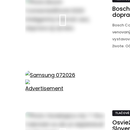
Bosch 
dopra
Bosch Co
venovanýc
vystavova
živote. Oč 
TLAČOVÉ
Osvie
Slove