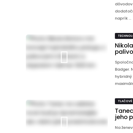
dôvodov j
dodatočn
naprík ...
TECHNOL
Nikol
paliv
Spoločno
Badger. N
hybridný
maximálny
TLAČOVÉ
Tanec
jeho 
Na ženev