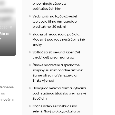
pripomínajú zábery z
počítačových hier.
Vedci prišli na to, čo už vedeli
tvorcovia filmu Armageddon
pred takmer 30 rokmi
.2020
0
šie a
Zlodeji už nepotrebujú páčidlo.
y
Moderné podvody nesú úplne iné
znaky
3D tlač za 20 sekúnd: OpenCAL
vyrobí celý predmet naraz
Čínske hackerské a špionážne
skupiny sú mimoriadne aktívne:
Zamerali sa na Venezuelu aj
Blízky východ
tránenie
Plávajúca veterná farma vytvorila
 sa
pod hladinou útočisko pre morské
živočíchy
s novým r
Nočné videnie už nebude iba
zelené. Nový prototyp okuliarov