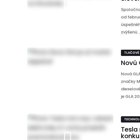
Spoločno
od febru
úspešnéh
zvýšenú ..
TLAČOVÉ
Novú 
Nová GLA
značky Me
dieselov
je GLA 200
TECHNOL
Tesla 
konku