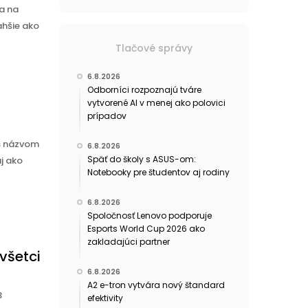
ia na
ahšie ako
Tlačové správy
6.8.2026
Odborníci rozpoznajú tváre
vytvorené AI v menej ako polovici
prípadov
 s názvom
6.8.2026
Späť do školy s ASUS-om:
j ako
Notebooky pre študentov aj rodiny
6.8.2026
Spoločnosť Lenovo podporuje
Esports World Cup 2026 ako
zakladajúci partner
všetci
6.8.2026
A2 e-tron vytvára nový štandard
3
efektivity