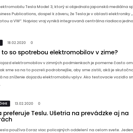
lektromobilu Tesla Model 3, ktorý si objednala japonská mediálna s
siness Publications, dospel k záveru, že Tesla je v oblasti elektroniky 
tou a VW“. Najviac vraj vyniká integrovaná centrálna riadiaca jedno .
18.02.2020
0
e to so spotrebou elektromobilov v zime?
dojazd elektromobilov v zimných podmienkach je pomerne často om
ak sme sa na to pozreli podrobnejšie, aby sme zistili, aká je skutočn
á na zníženie dojazdu elektromobilu vplyv. Ako testovacie vozidlo 
.
13.02.2020
0
ÓGIE
a preferuje Teslu. Ušetria na prevádzke aj na
rách
esla používa čoraz viac policajných oddelení na celom svete. Jeden