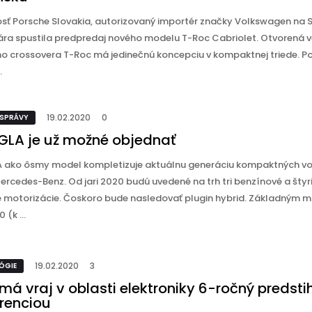
sť Porsche Slovakia, autorizovaný importér značky Volkswagen na S
ára spustila predpredaj nového modelu T-Roc Cabriolet. Otvorená v
o crossovera T-Roc má jedinečnú koncepciu v kompaktnej triede. P
.
19.02.2020
0
 SPRÁVY
GLA je už možné objednať
 ako ôsmy model kompletizuje aktuálnu generáciu kompaktných voz
rcedes-Benz. Od jari 2020 budú uvedené na trh tri benzínové a štyr
é motorizácie. Čoskoro bude nasledovať plugin hybrid. Základným
 (k ...
19.02.2020
3
ÓGIE
má vraj v oblasti elektroniky 6-ročný predsti
renciou