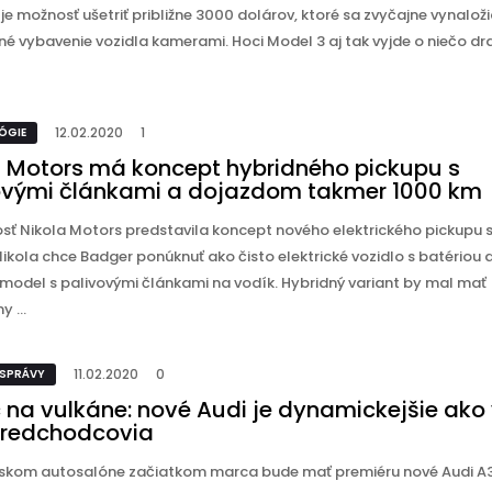
e možnosť ušetriť približne 3000 dolárov, ktoré sa zvyčajne vynalož
é vybavenie vozidla kamerami. Hoci Model 3 aj tak vyjde o niečo dr
12.02.2020
1
ÓGIE
a Motors má koncept hybridného pickupu s
ovými článkami a dojazdom takmer 1000 km
sť Nikola Motors predstavila koncept nového elektrického pickupu
ikola chce Badger ponúknuť ako čisto elektrické vozidlo s batériou a
 model s palivovými článkami na vodík. Hybridný variant by mal mať
 ...
11.02.2020
0
 SPRÁVY
 na vulkáne: nové Audi je dynamickejšie ako 
predchodcovia
skom autosalóne začiatkom marca bude mať premiéru nové Audi A