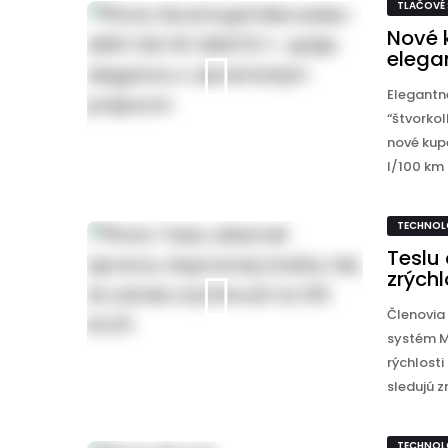
TLAČOVÉ
Nové 
elega
Elegantn
“štvorkol
nové kup
l/100 km .
TECHNOL
Teslu
zrých
Členovia
systém M
rýchlosti
sledujú zn
TECHNOL