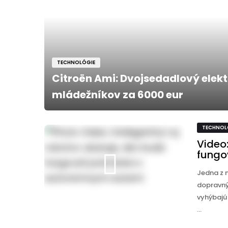
TECHNOLÓGIE
Citroën Ami: Dvojsedadlový elek
mládežníkov za 6000 eur
TECHNOL
Video:
fungo
Jedna z 
dopravný
vyhýbajú 
...