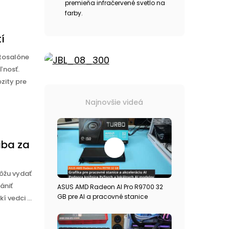
premieňa infračervené svetlo na
farby.
í
tosalóne
ľnosť.
zity pre
Najnovšie videá
iba za
ôžu vydať
ániť
ASUS AMD Radeon AI Pro R9700 32
GB pre AI a pracovné stanice
 vedci ...