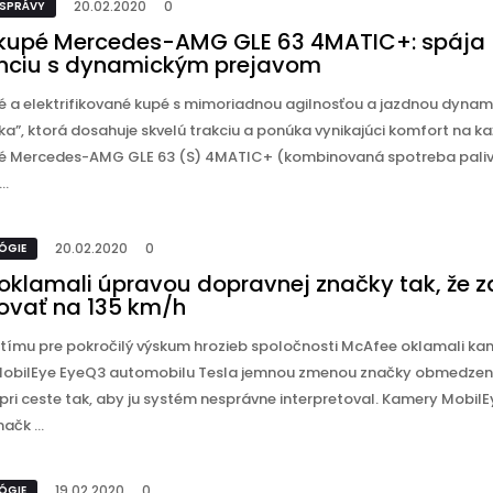
20.02.2020
0
 SPRÁVY
kupé Mercedes-AMG GLE 63 4MATIC+: spája
nciu s dynamickým prejavom
é a elektrifikované kupé s mimoriadnou agilnosťou a jazdnou dynam
ka”, ktorá dosahuje skvelú trakciu a ponúka vynikajúci komfort na ka
é Mercedes-AMG GLE 63 (S) 4MATIC+ (kombinovaná spotreba paliva
..
20.02.2020
0
ÓGIE
 oklamali úpravou dopravnej značky tak, že 
lovať na 135 km/h
 tímu pre pokročilý výskum hrozieb spoločnosti McAfee oklamali k
obilEye EyeQ3 automobilu Tesla jemnou zmenou značky obmedzen
 pri ceste tak, aby ju systém nesprávne interpretoval. Kamery Mobil
ačk ...
19.02.2020
0
ÓGIE