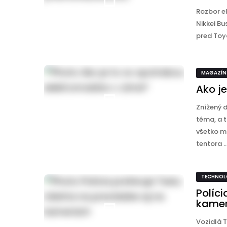
Rozbor e
Nikkei Bu
pred Toyo
MAGAZÍN
Ako j
Znížený 
téma, a t
všetko m
tentora ..
TECHNOL
Políci
kame
Vozidlá T