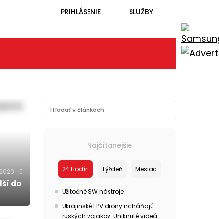
PRIHLÁSENIE
SLUŽBY
Najčítanejšie
24 Hodín
Týždeň
Mesiac
.2020
0
lší do
Užitočné SW nástroje
Ukrajinské FPV drony naháňajú
ruských vojakov. Uniknuté videá