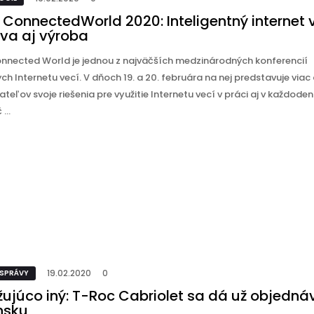
ConnectedWorld 2020: Inteligentný internet v
va aj výroba
nnected World je jednou z najväčších medzinárodných konferencií
h Internetu vecí. V dňoch 19. a 20. februára na nej predstavuje viac
teľov svoje riešenia pre využitie Internetu vecí v práci aj v každod
...
19.02.2020
0
 SPRÁVY
žujúco iný: T-Roc Cabriolet sa dá už objedná
nsku