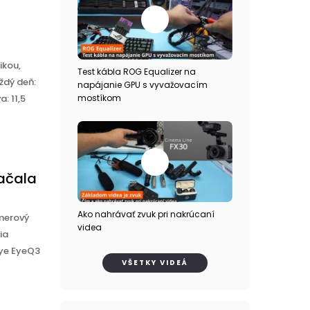
ikou,
Test kábla ROG Equalizer na
ždý deň:
napájanie GPU s vyvažovacím
: 11,5
mostíkom
začala
Ako nahrávať zvuk pri nakrúcaní
amerový
videa
ia
Eye EyeQ3
VŠETKY VIDEÁ