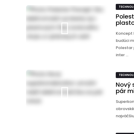
TECHNOL
Polest
plasto
Koncept 
budúci me
Polestar 
inter ...
TECHNOL
Nový 
pár m
Superkon
obrovské 
najväčšiu