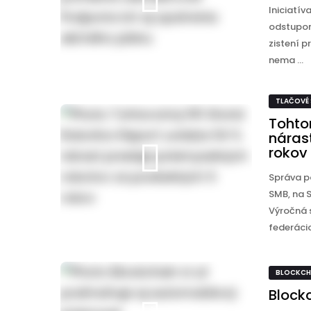
Iniciatí
odstupom
zistení p
nema ...
TLAČOVÉ
Tohto
náras
rokov
Správa p
SMB, na S
Výročná 
federácio
BLOCKCH
Block