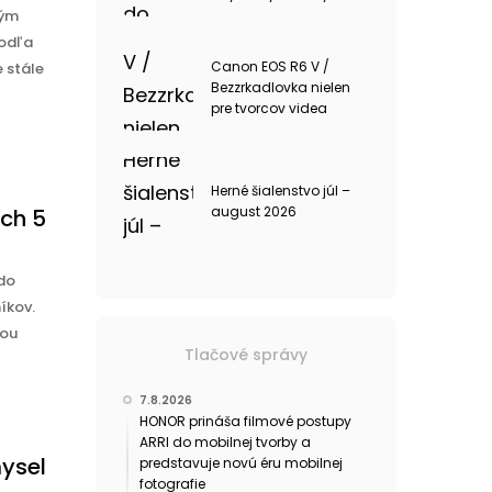
ným
Podľa
Canon EOS R6 V /
e stále
Bezzrkadlovka nielen
pre tvorcov videa
Herné šialenstvo júl –
august 2026
ch 5
 do
íkov.
nou
Tlačové správy
7.8.2026
HONOR prináša filmové postupy
ARRI do mobilnej tvorby a
ysel
predstavuje novú éru mobilnej
fotografie