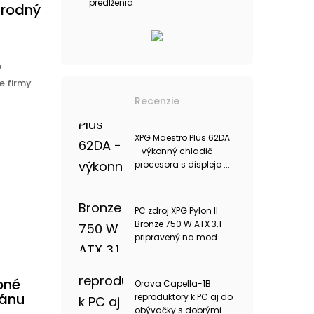
predĺženia
árodný
o
e firmy
Recenzie
XPG Maestro Plus 62DA
- výkonný chladič
procesora s displejo ...
PC zdroj XPG Pylon II
Bronze 750 W ATX 3.1
pripravený na mod ...
bné
Orava Capella-1B:
lánu
reproduktory k PC aj do
obývačky s dobrými ...