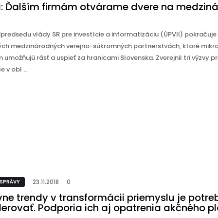
ši: Ďalším firmám otvárame dvere na medzin
redsedu vlády SR pre investície a informatizáciu (ÚPVII) pokračuje
ých medzinárodných verejno-súkromných partnerstvách, ktoré mikr
umožňujú rásť a uspieť za hranicami Slovenska. Zverejnil tri výzvy pr
 v obl ...
23.11.2018
0
 SPRÁVY
vne trendy v transformácii priemyslu je potre
lerovať. Podporia ich aj opatrenia akčného p