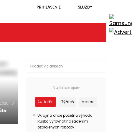
PRIHLÁSENIE
SLUŽBY
Najčítanejšie
24 Hodín
Týždeň
Mesiac
.2020
0
le:
Ukrajina chce početnú výhodu
Ruska vyrovnať nasadením
ozbrojených robotov