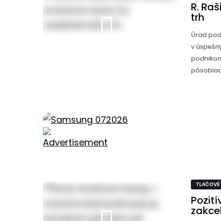
R. Ra
trh
Úrad podp
v úspešn
podnikom 
pôsobiace
TLAČOVÉ
Pozití
zakce