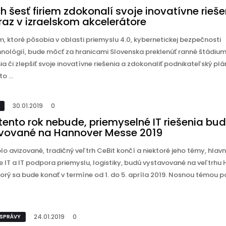
h šesť firiem zdokonalí svoje inovatívne rieše
raz v izraelskom akcelerátore
em, ktoré pôsobia v oblasti priemyslu 4.0, kybernetickej bezpečnosti
hnológií, bude môcť za hranicami Slovenska preklenúť ranné štádiu
a či zlepšiť svoje inovatívne riešenia a zdokonaliť podnikateľský plán
o ...
30.01.2019
0
tento rok nebude, priemyselné IT riešenia bu
vované na Hannover Messe 2019
lo avizované, tradičný veľtrh CeBit končí a niektoré jeho témy, hlav
e IT a IT podpora priemyslu, logistiky, budú vystavované na veľtrhu
orý sa bude konať v termíne od 1. do 5. apríla 2019. Nosnou témou p
24.01.2019
0
 SPRÁVY