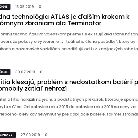
13.09.2019
0
ÓGIE
na technológia ATLAS je ďalším krokom k
ómnym zbraniam ala Terminator
ómnu technológiu vo vojenskom priemysle existujú dva rôzne názor
ovorí, že pokusy o vytvorenie „virtuálneho člena posádky“, ktorý by 
nkoch a pozemných vozidlách, sa odlišujú od tzv. zabijackých robotov.
30.07.2019
0
ÓGIE
ítia klesajú, problém s nedostatkom batérií 
omobily zatiaľ nehrozí
elia lítia narazili na jednu z podstatných prekážok, ktorou je spoma
ytu v Číne. Od polovice roku 2015 do polovice roku 2018 sa ceny za l
ieborno-biely kov nevyhnutný pre dobíjacie batérie, takmer strojnásob
27.03.2019
0
 SPRÁVY