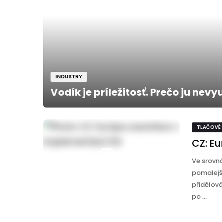
INDUSTRY
Vodík je príležitosť. Prečo ju nevy
TLAČOVÉ
CZ: E
Ve srovná
pomalejší
přidělov
po ...