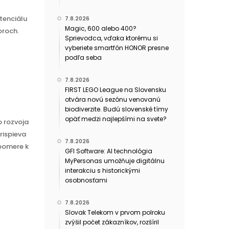
tenciálu
7.8.2026
Magic, 600 alebo 400?
oroch.
Sprievodca, vďaka ktorému si
vyberiete smartfón HONOR presne
podľa seba
7.8.2026
FIRST LEGO League na Slovensku
otvára novú sezónu venovanú
biodiverzite. Budú slovenské tímy
opäť medzi najlepšími na svete?
o rozvoja
rispieva
7.8.2026
 pomere k
GFI Software: AI technológia
MyPersonas umožňuje digitálnu
interakciu s historickými
osobnosťami
7.8.2026
Slovak Telekom v prvom polroku
zvýšil počet zákazníkov, rozšíril