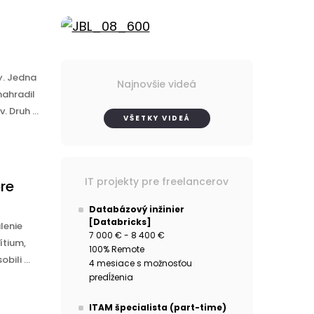
y. Jedna
Najnovšie videá
nahradil
 Druh ...
VŠETKY VIDEÁ
IT projekty pre freelancerov
pre
Databázový inžinier
[Databricks]
lenie
7 000 € - 8 400 €
ítium,
100% Remote
ili ...
4 mesiace s možnosťou
predĺženia
ITAM špecialista (part-time)