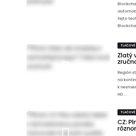
Blockcha
automobi
tejto tec
Blockchai
TLAČOVÉ
Zlatý
zručno
Región s
na konti
k nesmie
HD ...
TLAČOVÉ
CZ: P
rôzno