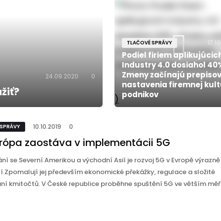
17.1
TLAČOVÉ SPRÁVY
Podiel firiem aplikujúcic
Industry 4.0 dosiahol 40
Zmeny začínajú prepiso
24.09.2020
0
nastavenia firemnej kult
užiť?
podnikov
)
10.10.2019
0
 SPRÁVY
urópa zaostáva v implementácii 5G
ní se Severní Amerikou a východní Asií je rozvoj 5G v Evropě výrazně
. ​Zpomalují jej především ekonomické překážky, regulace a složité
ání kmitočtů. V České republice proběhne spuštění 5G ve větším měř