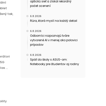
optickú sieť a získal rekordný
ální
počet ocenení
ablet
ený tak,
6.8.2026
Rúra, ktorá myslí na každý detail
6.8.2026
Odborníci rozpoznajú tváre
vytvorené AI v menej ako polovici
prípadov
6.8.2026
erátori
Späť do školy s ASUS-om:
 5G
Notebooky pre študentov aj rodiny
s ...
ility