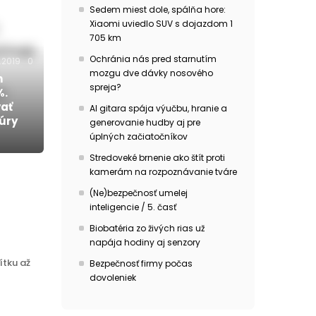
Sedem miest dole, spálňa hore:
Xiaomi uviedlo SUV s dojazdom 1
705 km
Ochránia nás pred starnutím
0.2019
0
mozgu dve dávky nosového
h
spreja?
%.
vať
AI gitara spája výučbu, hranie a
úry
generovanie hudby aj pre
úplných začiatočníkov
Stredoveké brnenie ako štít proti
kamerám na rozpoznávanie tváre
(Ne)bezpečnosť umelej
inteligencie / 5. časť
Biobatéria zo živých rias už
napája hodiny aj senzory
ítku až
Bezpečnosť firmy počas
dovoleniek