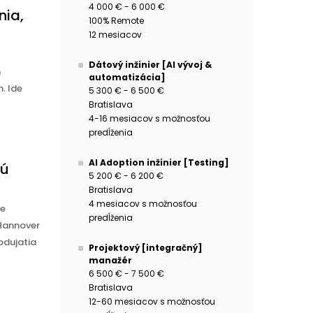
4 000 € - 6 000 €
nia,
100% Remote
12 mesiacov
Dátový inžinier [AI vývoj &
m
automatizácia]
. Ide
5 300 € - 6 500 €
Bratislava
4-16 mesiacov s možnosťou
predĺženia
AI Adoption inžinier [Testing]
dú
5 200 € - 6 200 €
Bratislava
4 mesiacov s možnosťou
ne
predĺženia
 Hannover
odujatia
Projektový [integračný]
manažér
6 500 € - 7 500 €
Bratislava
12-60 mesiacov s možnosťou