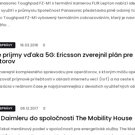
anasonic Toughpad FZ-M1 s termální kamerou FLIR Lepton nabízí ide
 využití v průmyslu Společnost Panasonic představila plně odolný t
c Toughpad FZ-M1 vybavený termálním zobrazováním, který je navrž
o ...
16.03.2018
0
 SPRÁVY
 príjmy vďaka 5G: Ericsson zverejnil plán pre
torov
 zverejnil komplexného sprievodcu pre operátorov, s ktorým môžu op
ovať príjmové príležitosti v oblasti internetu vecí (IoT) a na ceste k
ácia v reálnom čase je najvýznamnejšia z deviatich využiteľných obla
06.12.2017
0
 SPRÁVY
 Daimleru do spoločnosti The Mobility House
ískal menšinový podiel v spoločnosti pre energetické služby The Mob