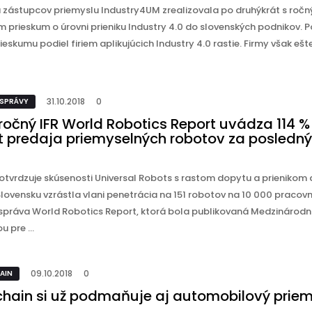
va zástupcov priemyslu Industry4UM zrealizovala po druhýkrát s roč
 prieskum o úrovni prieniku Industry 4.0 do slovenských podnikov. 
rieskumu podiel firiem aplikujúcich Industry 4.0 rastie. Firmy však ešt
31.10.2018
0
 SPRÁVY
ročný IFR World Robotics Report uvádza 114 %
t predaja priemyselných robotov za posledný
otvrdzuje skúsenosti Universal Robots s rastom dopytu a prienikom
lovensku vzrástla vlani penetrácia na 151 robotov na 10 000 pracovn
správa World Robotics Report, ktorá bola publikovaná Medzinárod
u pre ...
09.10.2018
0
AIN
chain si už podmaňuje aj automobilový priem