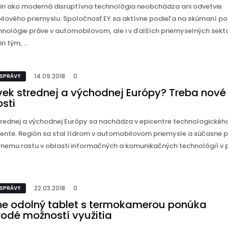
in ako moderná disruptívna technológia neobchádza ani odvetvie
lového priemyslu. Spoločnosť EY sa aktívne podieľa na skúmaní po
hnológie práve v automobilovom, ale i v ďalších priemyselných sekt
n tým, ...
14.09.2018
0
 SPRÁVY
 vek strednej a východnej Európy? Treba nové
sti
trednej a východnej Európy sa nachádza v epicentre technologickéh
nente. Región sa stal lídrom v automobilovom priemysle a súčasne p
rnemu rastu v oblasti informačných a komunikačných technológií v
22.03.2018
0
 SPRÁVY
lne odolný tablet s termokamerou ponúka
rodé možností využitia