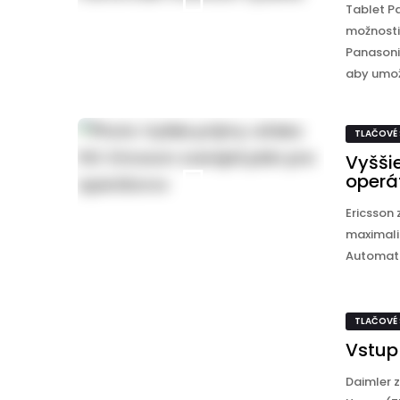
Tablet P
možnosti
Panasoni
aby umožň
TLAČOVÉ
Vyššie
operá
Ericsson
maximaliz
Automatiz
TLAČOVÉ
Vstup
Daimler z