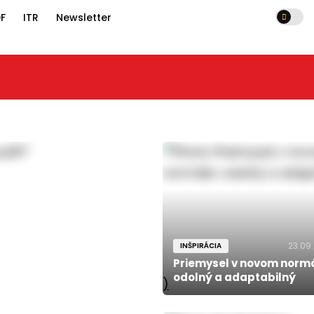
F
ITR
Newsletter
23.09
INŠPIRÁCIA
Priemysel v novom normá
odolný a adaptabilný
)