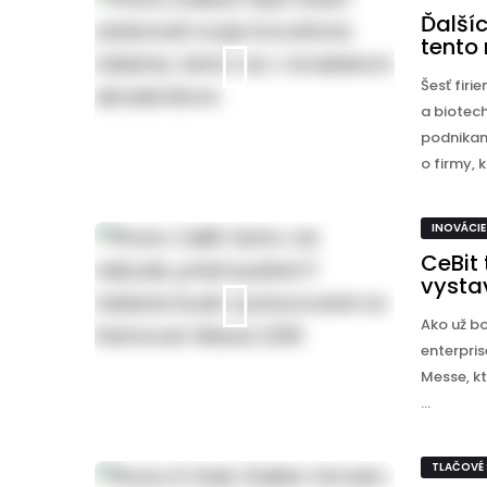
Ďalšíc
tento 
Šesť firi
a biotec
podnikani
o firmy, kt
INOVÁCIE
CeBit 
vysta
Ako už bo
enterpris
Messe, kt
...
TLAČOVÉ