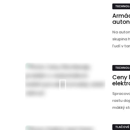
TECHNOL
Armád
auton
Na auton
skupina h
ľudí v ta
TECHNOL
Ceny l
elektr
Spracovat
rastu dop
mäkký str
TLAČOVÉ