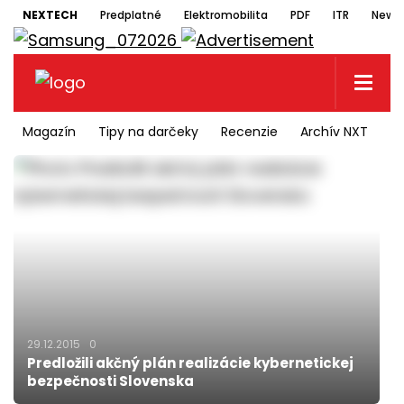
NEXTECH
Predplatné
Elektromobilita
PDF
ITR
Newsl
Magazín
Tipy na darčeky
Recenzie
Archív NXT
N
29.12.2015
0
Predložili akčný plán realizácie kybernetickej
bezpečnosti Slovenska