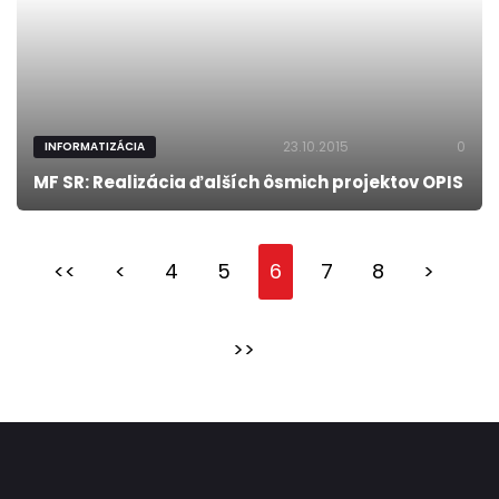
23.10.2015
0
INFORMATIZÁCIA
MF SR: Realizácia ďalších ôsmich projektov OPIS
<<
<
4
5
6
7
8
>
>>