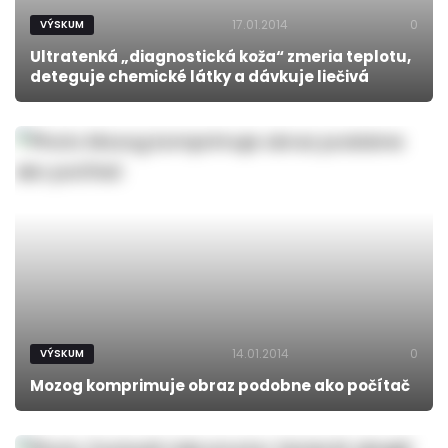
17.01.2014
0
VÝSKUM
Ultratenká „diagnostická koža“ zmeria teplotu,
deteguje chemické látky a dávkuje liečivá
14.01.2014
0
VÝSKUM
Mozog komprimuje obraz podobne ako počítač