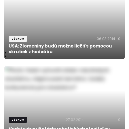
06.03.2014
0
VÝSKUM
USA: Zlomeniny budú možno liečiť s pomocou
skrutiek z hodvábu
)
27.02.2014
0
VÝSKUM
Vedci vytvorili stádo robotických staviteľov,