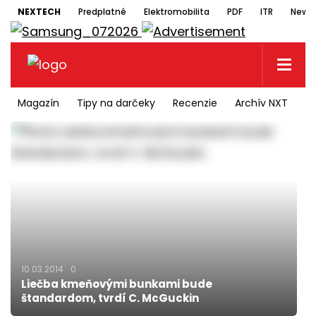
NEXTECH
Predplatné
Elektromobilita
PDF
ITR
Newsl
Magazín
Tipy na darčeky
Recenzie
Archív NXT
N
10.03.2014
0
Liečba kmeňovými bunkami bude
štandardom, tvrdí C. McGuckin