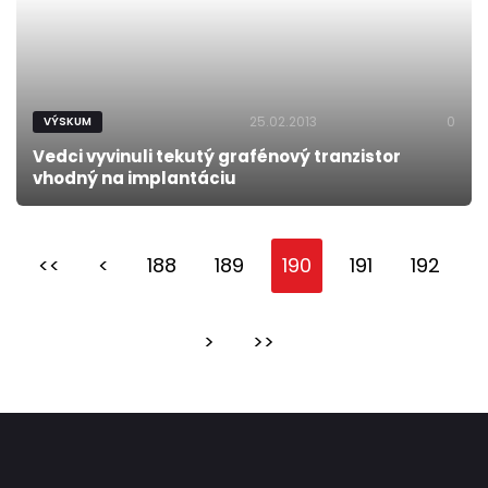
25.02.2013
0
VÝSKUM
Vedci vyvinuli tekutý grafénový tranzistor
vhodný na implantáciu
<<
<
188
189
190
191
192
>
>>