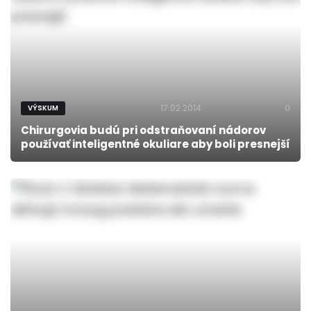
17.02.2014
0
VÝSKUM
Chirurgovia budú pri odstraňovaní nádorov
používať inteligentné okuliare aby boli presnejší