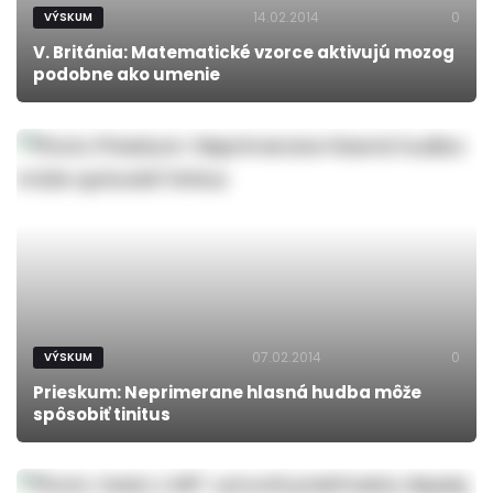
14.02.2014
0
VÝSKUM
V. Británia: Matematické vzorce aktivujú mozog
podobne ako umenie
07.02.2014
0
VÝSKUM
Prieskum: Neprimerane hlasná hudba môže
spôsobiť tinitus