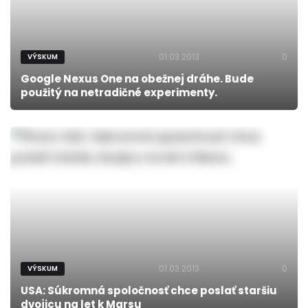
01.03.2013
0
VÝSKUM
Google Nexus One na obežnej dráhe. Bude
použitý na netradičné experimenty.
01.03.2013
0
VÝSKUM
USA: Súkromná spoločnosť chce poslať staršiu
dvojicu na let k Marsu