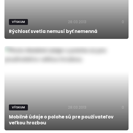
28.03.2013
0
VÝSKUM
Rýchlosť svetla nemusí byť nemenná
28.03.2013
0
VÝSKUM
Mobilné údaje o polohe sú pre používateľov
veľkou hrozbou