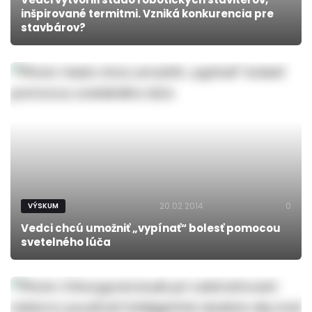
inšpirované termitmi. Vzniká konkurencia pre
stavbárov?
20.02.2014
0
VÝSKUM
Vedci chcú umožniť „vypínať“ bolesť pomocou
svetelného lúča