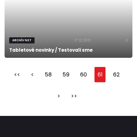
17.12.2012
0
ARCHÍV NXT
Tabletové novinky / Testovali sme
<<
<
58
59
60
61
62
>
>>