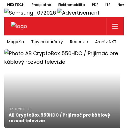
NEXTECH
Predplatné
Elektromobilita
PDF
ITR
Newsl
Magazín
Tipy na darčeky
Recenzie
Archív NXT
N
02.01.2013
0
AB CryptoBox 550HDC / Prijímač pre káblový
rozvod televízie