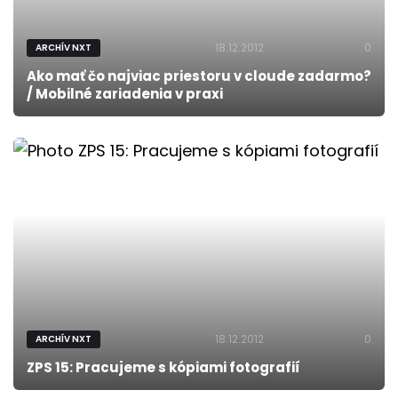
18.12.2012
0
ARCHÍV NXT
Ako mať čo najviac priestoru v cloude zadarmo?
/ Mobilné zariadenia v praxi
18.12.2012
0
ARCHÍV NXT
ZPS 15: Pracujeme s kópiami fotografií