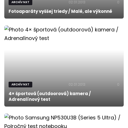
02.01.2013
0
ARCHÍV NXT
Fotoaparáty vyššej triedy / Malé, ale výkonné
02.01.2013
0
ARCHÍV NXT
4× športová (outdoorová) kamera /
Adrenalínový test