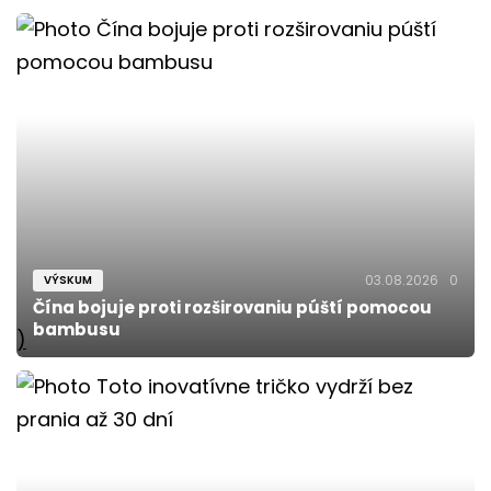
03.08.2026
0
VÝSKUM
Čína bojuje proti rozširovaniu púští pomocou
bambusu
)