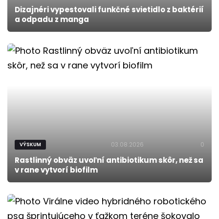
Dizajnéri vypestovali funkčné svietidlo z baktérií
a odpadu z manga
03.08.2026
0
VÝSKUM
Rastlinný obväz uvoľní antibiotikum skôr, než sa
v rane vytvorí biofilm