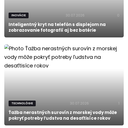
30.07.2026
0
INOVÁCIE
Inteligentný kryt na telefón s displejom na
zobrazovanie fotografií aj bez batérie
30.07.2026
1
TECHNOLÓGIE
Ťažba nerastných surovín z morskej vody môže
pokryť potreby ľudstva na desaťtisíce rokov