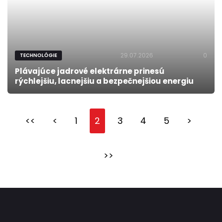
29.07.2026
0
TECHNOLÓGIE
Plávajúce jadrové elektrárne prinesú
rýchlejšiu, lacnejšiu a bezpečnejšiou energiu
<<
<
1
2
3
4
5
>
>>