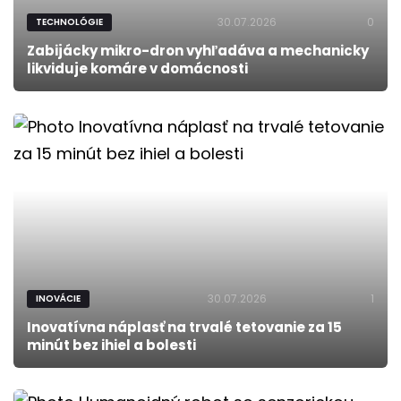
30.07.2026
0
TECHNOLÓGIE
Zabijácky mikro-dron vyhľadáva a mechanicky
likviduje komáre v domácnosti
30.07.2026
1
INOVÁCIE
Inovatívna náplasť na trvalé tetovanie za 15
minút bez ihiel a bolesti