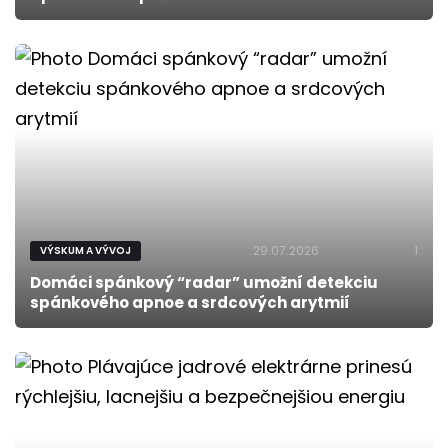
29.07.2026
1
VÝSKUM A VÝVOJ
Domáci spánkový “radar” umožní detekciu
spánkového apnoe a srdcových arytmií