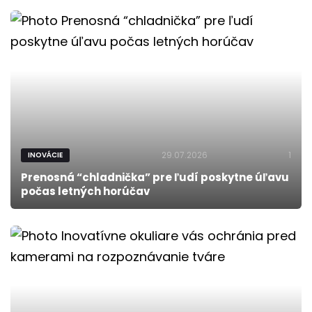
29.07.2026
1
INOVÁCIE
Prenosná “chladnička” pre ľudí poskytne úľavu
počas letných horúčav