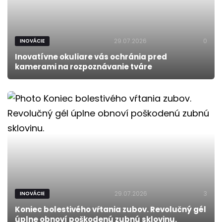
29.07.2026
0
INOVÁCIE
Inovatívne okuliare vás ochránia pred
kamerami na rozpoznávanie tváre
29.07.2026
3
INOVÁCIE
Koniec bolestivého vŕtania zubov. Revolučný gél
úplne obnoví poškodenú zubnú sklovinu.