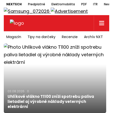
NEXTECH
Predplatné
Elektromobilita
PDF
ITR
Newsl
Magazín
Tipy na darčeky
Recenzie
Archív NXT
N
03.08.2026
0
Uhlíkové vlákno T1100 zníži spotrebu paliva
lietadiel aj výrobné náklady veterných
elektrární