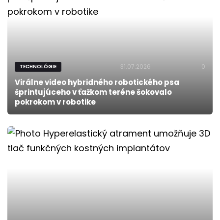
31.07.2026
0
TECHNOLÓGIE
Virálne video hybridného robotického psa
šprintujúceho v ťažkom teréne šokovalo
pokrokom v robotike