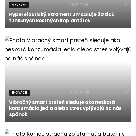
31.07.2026
0
VÝSKUM
Hyperelastický atrament umožňuje 3D tlač
funkčných kostných implantátov
31.07.2026
0
INOVÁCIE
Vibračný smart prsteň sleduje ako neskorá
konzumácia jedla alebo stres vplývajú na náš
spánok