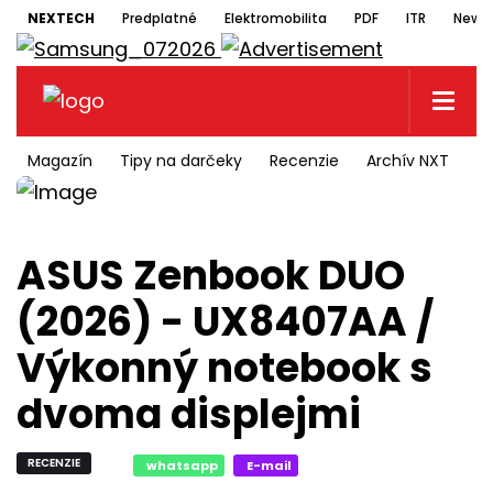
NEXTECH
Predplatné
Elektromobilita
PDF
ITR
Newsl
Magazín
Tipy na darčeky
Recenzie
Archív NXT
N
ASUS Zenbook DUO
(2026) - UX8407AA /
Výkonný notebook s
dvoma displejmi
RECENZIE
whatsapp
E-mail