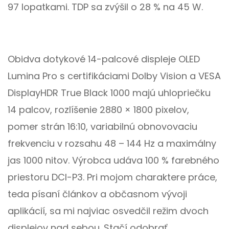
97 lopatkami. TDP sa zvýšil o 28 % na 45 W.
Obidva dotykové 14-palcové displeje OLED
Lumina Pro s certifikáciami Dolby Vision a VESA
DisplayHDR True Black 1000 majú uhlopriečku
14 palcov, rozlíšenie 2880 × 1800 pixelov,
pomer strán 16:10, variabilnú obnovovaciu
frekvenciu v rozsahu 48 – 144 Hz a maximálny
jas 1000 nitov. Výrobca udáva 100 % farebného
priestoru DCI-P3. Pri mojom charaktere práce,
teda písaní článkov a občasnom vývoji
aplikácií, sa mi najviac osvedčil režim dvoch
displejov nad sebou. Stačí odobrať