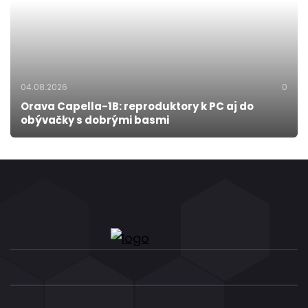
04.08.2026
0
Orava Capella-1B: reproduktory k PC aj do
obývačky s dobrými basmi