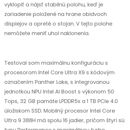
vyklopiť a nájsť stabilnú polohu, keď je
zariadenie položené na hrane obidvoch
displejov a opreté o stojan. V tejto polohe
nemôžete meniť uhol naklonenia.
Testoval som maximálnu konfiguráciu s
procesorom Intel Core Ultra X9 s kódovým
označením Panther Lake, s integrovanou
jednotkou NPU Intel AI Boost s výkonom 50
Tops, 32 GB pamäte LPDDR5x a 1 TB PCIe 4.0
úložiskom SSD. Mobilný procesor Intel Core
Ultra 9 388H má spolu 16 jadier, pričom štyri sú
typu Performance s maximálnou turbo