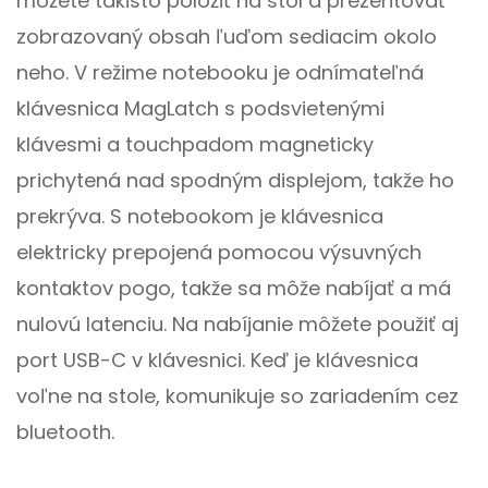
môžete takisto položiť na stôl a prezentovať
zob­razovaný obsah ľuďom sediacim okolo
neho. V režime notebooku je odnímateľná
klávesnica MagLatch s podsvietenými
klávesmi a touchpadom magneticky
prichytená nad spodným displejom, takže ho
prekrýva. S notebookom je klávesnica
elektricky prepojená pomocou výsuvných
kontaktov pogo, takže sa môže nabíjať a má
nulovú latenciu. Na nabíjanie môžete použiť aj
port USB-C v klávesnici. Keď je klávesnica
voľne na stole, komunikuje so zariadením cez
bluetooth.