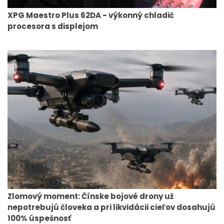
XPG Maestro Plus 62DA - výkonný chladič
procesora s displejom
Zlomový moment: Čínske bojové drony už
nepotrebujú človeka a pri likvidácii cieľov dosahujú
100% úspešnosť