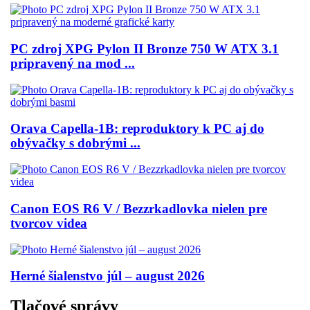
PC zdroj XPG Pylon II Bronze 750 W ATX 3.1
pripravený na mod ...
Orava Capella-1B: reproduktory k PC aj do
obývačky s dobrými ...
Canon EOS R6 V / Bezzrkadlovka nielen pre
tvorcov videa
Herné šialenstvo júl – august 2026
Tlačové správy