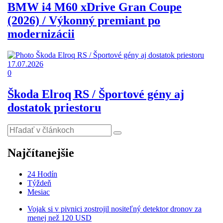
BMW i4 M60 xDrive Gran Coupe
(2026) / Výkonný premiant po
modernizácii
17.07.2026
0
Škoda Elroq RS / Športové gény aj
dostatok priestoru
Najčítanejšie
24 Hodín
Týždeň
Mesiac
Vojak si v pivnici zostrojil nositeľný detektor dronov za
menej než 120 USD