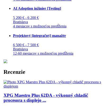
AI Adoption inžinier [Testing]
5 200 € - 6 200 €
Bratislava
4 mesiacov s možnosťou predĺženia
Projektový [integračný] manažér
6 500 € - 7 500 €
Bratislava
12-60 mesiacov s možnosťou predĺženia
Recenzie
XPG Maestro Plus 62DA - výkonný chladič
procesora s displejo ...