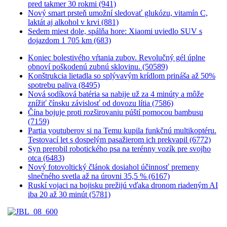
pred takmer 30 rokmi (941)
Nový smart prsteň umožní sledovať glukózu, vitamín C,
laktát aj alkohol v krvi (881)
Sedem miest dole, spálňa hore: Xiaomi uviedlo SUV s
dojazdom 1 705 km (683)
Koniec bolestivého vŕtania zubov. Revolučný gél úplne
obnoví poškodenú zubnú sklovinu. (50589)
Konštrukcia lietadla so splývavým krídlom prináša až 50%
spotrebu paliva (8495)
Nová sodíková batéria sa nabije už za 4 minúty a môže
znížiť čínsku závislosť od dovozu lítia (7586)
Čína bojuje proti rozširovaniu púští pomocou bambusu
(7159)
Partia youtuberov si na Temu kupila funkčnú multikoptéru.
Testovací let s dospelým pasažierom ich prekvapil (6772)
Syn prerobil robotického psa na terénny vozík pre svojho
otca (6483)
Nový fotovoltický článok dosiahol účinnosť premeny
slnečného svetla až na úrovni 35,5 % (6167)
Ruskí vojaci na bojisku prežijú vďaka dronom riadeným AI
iba 20 až 30 minút (5781)