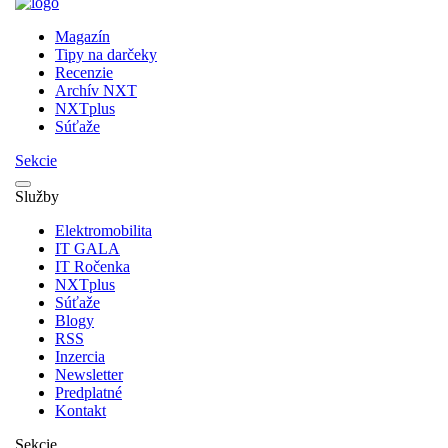
Magazín
Tipy na darčeky
Recenzie
Archív NXT
NXTplus
Súťaže
Sekcie
Služby
Elektromobilita
IT GALA
IT Ročenka
NXTplus
Súťaže
Blogy
RSS
Inzercia
Newsletter
Predplatné
Kontakt
Sekcie