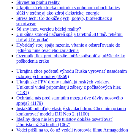
Skynet na prahu reality
Ukrajinská elektrická motorka s pohonom oboch kolies
slúži v teréne aj ako zdroj elektrickej energie
Stress-tech: Čo dokáže dych, pohyb, biofeedback a
smartwear
Sú sny inou verziou bdelej reality?
Unikátna stolová tlačiareň spája farebnú 3D tlač, reliéfnu
tlač aj UV potlač
Hybridný stroj spája razenie, vŕtanie a odstreľovanie do
jedného tunelovacieho zariadenia
Ozempik, liek proti obezite, môže spôsobiť aj nižšie riziko
poškodenia zraku
Ukrajina chce početnú výhodu Ruska vyrovnať nasadením
ozbrojených robotov (3869)
Ukrajinské FPV drony naháňajú ruských vojakov.
Uniknuté videá pripomínajú zábery z počítačových hier.
(1581)
Ochránia nás pred starnutím mozgu dve dávky nosového
spreja? (1179)
Insta360 odhaľuje vlastný skladací dron. Chce ním priamo
konkurovať modelu DJI Neo 2. (1100)
Ideálny dron nie len pre turistov dokáže osvetľovať
táborisko až 24 hodín (1067)
Vedci prišli na to, čo už vedeli tvorcovia filmu Armageddon