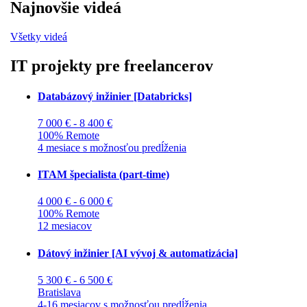
Najnovšie videá
Všetky videá
IT projekty pre freelancerov
Databázový inžinier [Databricks]
7 000 € - 8 400 €
100% Remote
4 mesiace s možnosťou predĺženia
ITAM špecialista (part-time)
4 000 € - 6 000 €
100% Remote
12 mesiacov
Dátový inžinier [AI vývoj & automatizácia]
5 300 € - 6 500 €
Bratislava
4-16 mesiacov s možnosťou predĺženia