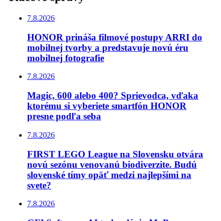
7.8.2026
HONOR prináša filmové postupy ARRI do
mobilnej tvorby a predstavuje novú éru
mobilnej fotografie
7.8.2026
Magic, 600 alebo 400? Sprievodca, vďaka
ktorému si vyberiete smartfón HONOR
presne podľa seba
7.8.2026
FIRST LEGO League na Slovensku otvára
novú sezónu venovanú biodiverzite. Budú
slovenské tímy opäť medzi najlepšími na
svete?
7.8.2026