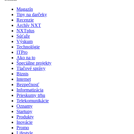
Magazín
Tipy na darčeky
Recenzie
Archív NXT
NXTplus
Súťaže
Výskum
Technológie
ITPro
Ako na to
Špeciálne projekty
Tlačové správy
Biznis
Internet
Bezpečnosť
Informatizácia
Prieskumy trhu
Telekomunikácie
Oznamy
Startupy
Produkty
Inovácie
Promo
Lifestyle