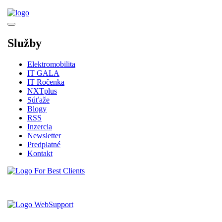
Služby
Elektromobilita
IT GALA
IT Ročenka
NXTplus
Súťaže
Blogy
RSS
Inzercia
Newsletter
Predplatné
Kontakt
Vytvorené spoločnosťou For Best Clients, s.r.o.
Hostingove služby poskytuje spoločnosť WebSupport, s.r.o.