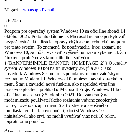
Magazín
whatsapp
E-mail
5.6.2025
0
Podpora pre operačný systém Windows 10 sa oficiálne skončí 14.
októbra 2025. Po tomto dátume už Microsoft nebude poskytovať
bezpečnostné aktualizácie, opravy chýb alebo technickú podporu
pre tento systém. To znamená, že používatelia, ktorí zostanú na
Windows 10, sa môžu vystaviť zvýšenému riziku kybernetických
útokov a problémov s kompatibilitou softvéru.
{{BANNER|SIMPLE_BANNER_HOMEPAGE_2}} Operačný
systém Windows 10 bol na trh uvedený 29. júla 2015 ako
následník Windows 8 s nie príliš populárnym používateľským
rozhraním Modern UI. Windows 10 priniesol návrat klasického
menu Štart a zaviedol nové funkcie, ako napríklad virtuálne
pracovné plochy a prehliadač Microsoft Edge. Windows 11 bol
oficiálne predstavený 5. októbra 2021. Bol zameraný na
modernizáciu používateľského rozhrania vrátane zaoblených
rohov, nového dizajnu menu Štart v strede a zlepšeného
multitaskingu. Inak povedané, tí, ktorí si Windows 10
nainštalovali ako prví, ho mohli využívať viac než 10 rokov,
naproti tomu použí ...
Článok je uzamknutý