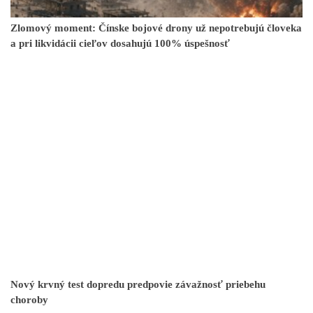
Zlomový moment: Čínske bojové drony už nepotrebujú človeka
a pri likvidácii cieľov dosahujú 100% úspešnosť
Nový krvný test dopredu predpovie závažnosť priebehu
choroby