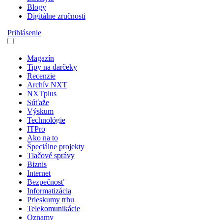
Blogy
Digitálne zručnosti
Prihlásenie
Magazín
Tipy na darčeky
Recenzie
Archív NXT
NXTplus
Súťaže
Výskum
Technológie
ITPro
Ako na to
Špeciálne projekty
Tlačové správy
Biznis
Internet
Bezpečnosť
Informatizácia
Prieskumy trhu
Telekomunikácie
Oznamy