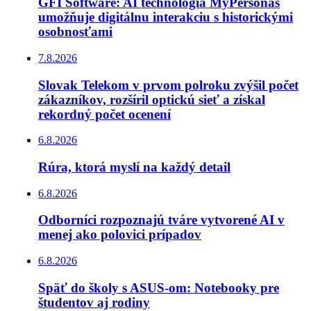
GFI Software: AI technológia MyPersonas
umožňuje digitálnu interakciu s historickými
osobnosťami
7.8.2026
Slovak Telekom v prvom polroku zvýšil počet
zákazníkov, rozšíril optickú sieť a získal
rekordný počet ocenení
6.8.2026
Rúra, ktorá myslí na každý detail
6.8.2026
Odborníci rozpoznajú tváre vytvorené AI v
menej ako polovici prípadov
6.8.2026
Späť do školy s ASUS-om: Notebooky pre
študentov aj rodiny