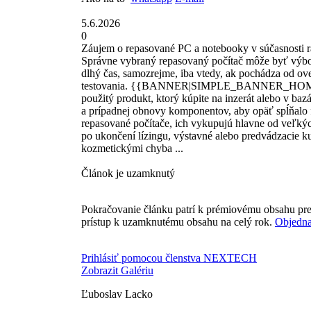
5.6.2026
0
Záujem o repasované PC a notebooky v súčasnosti r
Správne vybraný repasovaný počítač môže byť výbor
dlhý čas, samozrejme, iba vtedy, ak pochádza od ov
testovania. {{BANNER|SIMPLE_BANNER_HOMEPAGE
použitý produkt, ktorý kúpite na inzerát alebo v ba
a prípadnej obnovy komponentov, aby opäť spĺňalo 
repasované počítače, ich vykupujú hlavne od veľkých
po ukončení lízingu, výstavné alebo predvádzacie ku
kozmetickými chyba ...
Článok je uzamknutý
Pokračovanie článku patrí k prémiovému obsahu pre
prístup k uzamknutému obsahu na celý rok.
Objedna
Prihlásiť pomocou členstva NEXTECH
Zobrazit Galériu
Ľuboslav Lacko