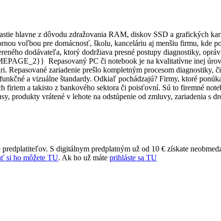
astie hlavne z dôvodu zdražovania RAM, diskov SSD a grafických kari
nou voľbou pre domácnosť, školu, kanceláriu aj menšiu firmu, kde po
ereného dodávateľa, ktorý dodržiava presné postupy diagnostiky, opráv
_2}} Repasovaný PC či notebook je na kvalitatívne inej úrov
zári. Repasované zariadenie prešlo kompletným procesom diagnostiky, či
funkčné a vizuálne štandardy. Odkiaľ pochádzajú? Firmy, ktoré ponúk
 firiem a takisto z bankového sektora či poisťovní. Sú to firemné not
sy, produkty vrátené v lehote na odstúpenie od zmluvy, zariadenia s d
 predplatiteľov. S digitálnym predplatným už od 10 € získate neobmed
ť si ho môžete TU
. Ak ho už máte
prihláste sa TU