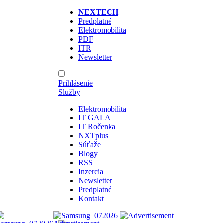
NEXTECH
Predplatné
Elektromobilita
PDF
ITR
Newsletter
Prihlásenie
Služby
Elektromobilita
IT GALA
IT Ročenka
NXTplus
Súťaže
Blogy
RSS
Inzercia
Newsletter
Predplatné
Kontakt