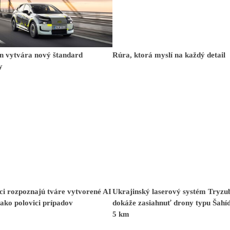
n vytvára nový štandard
Rúra, ktorá myslí na každý detail
y
i rozpoznajú tváre vytvorené AI
Ukrajinský laserový systém Tryzu
ako polovici prípadov
dokáže zasiahnuť drony typu Šahíd
5 km