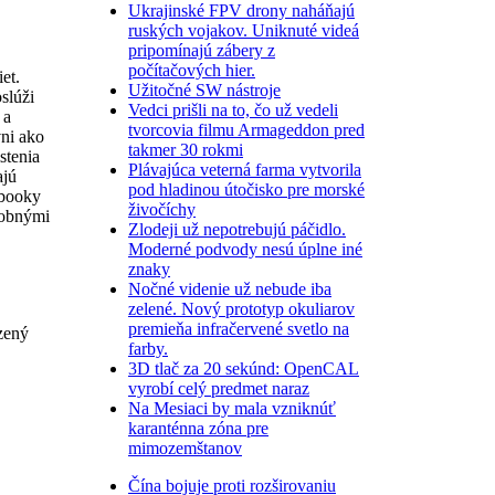
Ukrajinské FPV drony naháňajú
ruských vojakov. Uniknuté videá
pripomínajú zábery z
počítačových hier.
et.
Užitočné SW nástroje
slúži
Vedci prišli na to, čo už vedeli
 a
tvorcovia filmu Armageddon pred
ni ako
takmer 30 rokmi
stenia
Plávajúca veterná farma vytvorila
ajú
pod hladinou útočisko pre morské
ebooky
živočíchy
robnými
Zlodeji už nepotrebujú páčidlo.
Moderné podvody nesú úplne iné
znaky
Nočné videnie už nebude iba
zelené. Nový prototyp okuliarov
premieňa infračervené svetlo na
zený
farby.
3D tlač za 20 sekúnd: OpenCAL
vyrobí celý predmet naraz
Na Mesiaci by mala vzniknúť
karanténna zóna pre
mimozemštanov
Čína bojuje proti rozširovaniu