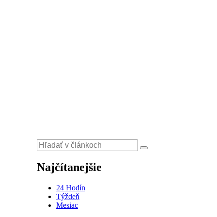
Najčítanejšie
24 Hodín
Týždeň
Mesiac