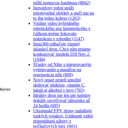
púští pomocou bambusu (8842)
Inovatívny robot stráži
priemyselné objekty a stačí mu na
to iba jedno koleso (1263)
Virálne video hybridného
robotického psa šprintujúceho v
ťažkom teréne šokovalo
pokrokom v robotike (1147)
Insta360 odhaľuje vlastný
skladací dron. Chce ním priamo
konkurovať modelu DJI Neo 2.
(1044)
Šľapky od Nike s integrovaným
vyhrievaním a masážou na
regeneráciu nôh (809)
Nový smart prsteň umožní
sledovať glukózu, vitamín C,
ednými
laktát aj alkohol v krvi (765)
Ideálny dron nie len pre turistov
dokáže osvetľovať táborisko až
24 hodín (695)
Ukrajinské FPV drony naháňajú
ruských vojakov. Uniknuté videá
pripomínajú zábery z
počítačových hier. (601)