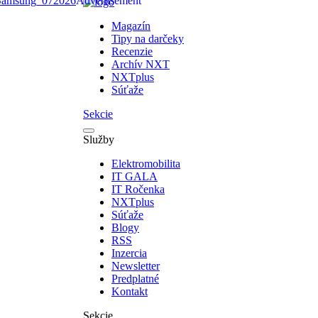
Magazín
Tipy na darčeky
Recenzie
Archív NXT
NXTplus
Súťaže
Sekcie
Služby
Elektromobilita
IT GALA
IT Ročenka
NXTplus
Súťaže
Blogy
RSS
Inzercia
Newsletter
Predplatné
Kontakt
Sekcie