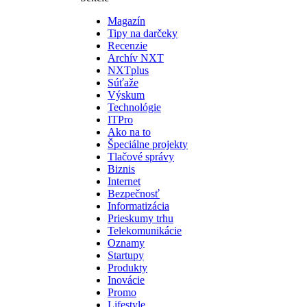
Magazín
Tipy na darčeky
Recenzie
Archív NXT
NXTplus
Súťaže
Výskum
Technológie
ITPro
Ako na to
Špeciálne projekty
Tlačové správy
Biznis
Internet
Bezpečnosť
Informatizácia
Prieskumy trhu
Telekomunikácie
Oznamy
Startupy
Produkty
Inovácie
Promo
Lifestyle