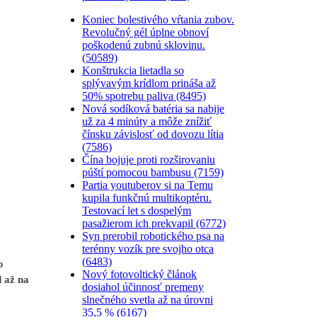
Koniec bolestivého vŕtania zubov.
Revolučný gél úplne obnoví
poškodenú zubnú sklovinu.
(50589)
Konštrukcia lietadla so
splývavým krídlom prináša až
50% spotrebu paliva (8495)
Nová sodíková batéria sa nabije
už za 4 minúty a môže znížiť
čínsku závislosť od dovozu lítia
(7586)
Čína bojuje proti rozširovaniu
púští pomocou bambusu (7159)
Partia youtuberov si na Temu
kupila funkčnú multikoptéru.
Testovací let s dospelým
pasažierom ich prekvapil (6772)
Syn prerobil robotického psa na
terénny vozík pre svojho otca
(6483)
b
Nový fotovoltický článok
 až na
dosiahol účinnosť premeny
slnečného svetla až na úrovni
35,5 % (6167)