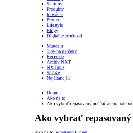
Startupy
Produkty
Inovácie
Promo
Lifestyle
Blogy
Digitálne zručnosti
Magazín
Tipy na darčeky
Recenzie
Archív NXT
NXTplus
Súťaže
Najčítanejšie
Home
Ako na to
Ako vybrať repasovaný počítač alebo notebo
Ako vybrať repasovaný 
Ako na to
whatsapp
E-mail