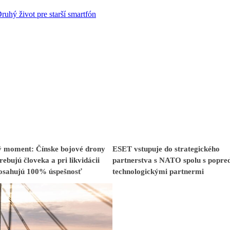
ruhý život pre starší smartfón
 moment: Čínske bojové drony
ESET vstupuje do strategického
rebujú človeka a pri likvidácii
partnerstva s NATO spolu s popr
dosahujú 100% úspešnosť
technologickými partnermi