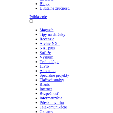
Blogy
Digitálne zručnosti
Prihlásenie
Magazín
Tipy na darčeky
Recenzie
Archív NXT
NXTplus
Súťaže
Výskum
Technológie
ITPro
Ako na to
Špeciálne projekty
Tlačové správy
Biznis
Internet
Bezpečnosť
Informatizácia
Prieskumy trhu
Telekomunikácie
Oznamy