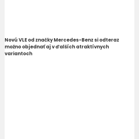
Novú VLE od značky Mercedes-Benz si odteraz
možno objednať aj v ďalších atraktívnych
variantoch