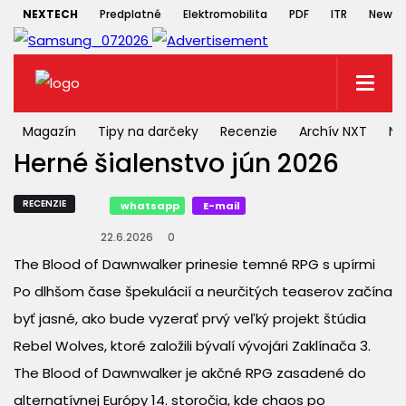
NEXTECH
Predplatné
Elektromobilita
PDF
ITR
Newsle
Magazín
Tipy na darčeky
Recenzie
Archív NXT
NX
Herné šialenstvo jún 2026
RECENZIE
whatsapp
E-mail
22.6.2026
0
The Blood of Dawnwalker prinesie temné RPG s upírmi
Po dlhšom čase špekulácií a neurčitých teaserov začína
byť jasné, ako bude vyzerať prvý veľký projekt štúdia
Rebel Wolves, ktoré založili bývalí vývojári Zaklínača 3.
The Blood of Dawnwalker je akčné RPG zasadené do
alternatívnej Európy 14. storočia, kde chaos po