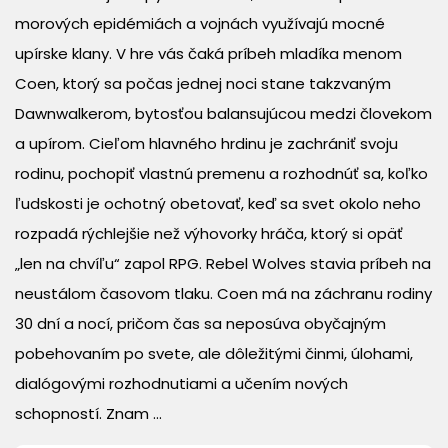
morových epidémiách a vojnách využívajú mocné
upírske klany. V hre vás čaká príbeh mladíka menom
Coen, ktorý sa počas jednej noci stane takzvaným
Dawnwalkerom, bytosťou balansujúcou medzi človekom
a upírom. Cieľom hlavného hrdinu je zachrániť svoju
rodinu, pochopiť vlastnú premenu a rozhodnúť sa, koľko
ľudskosti je ochotný obetovať, keď sa svet okolo neho
rozpadá rýchlejšie než výhovorky hráča, ktorý si opäť
„len na chvíľu“ zapol RPG. Rebel Wolves stavia príbeh na
neustálom časovom tlaku. Coen má na záchranu rodiny
30 dní a nocí, pričom čas sa neposúva obyčajným
pobehovaním po svete, ale dôležitými činmi, úlohami,
dialógovými rozhodnutiami a učením nových
schopností. Znam ...