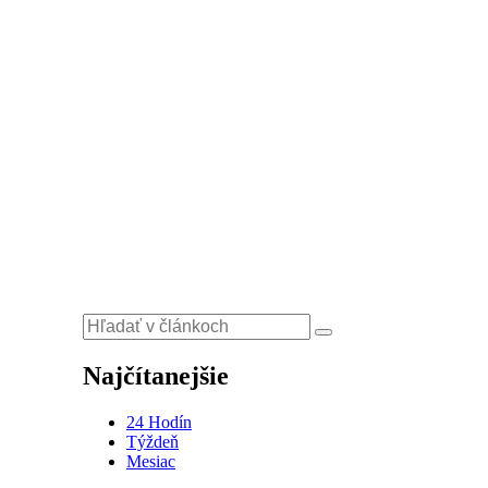
Najčítanejšie
24 Hodín
Týždeň
Mesiac