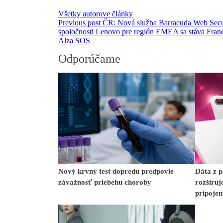
Všetky autorove články
Previous post
ČR: Nová služba Barracuda Web Securi
spoločnosti Lenovo pre región EMEA sa stáva Fran
Alza
SOS
Odporúčame
Nový krvný test dopredu predpovie
Dáta z p
závažnosť priebehu choroby
rozširuj
pripoje