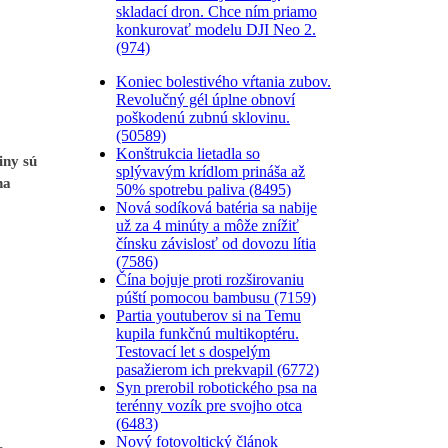
skladací dron. Chce ním priamo
konkurovať modelu DJI Neo 2.
(974)
Koniec bolestivého vŕtania zubov.
Revolučný gél úplne obnoví
poškodenú zubnú sklovinu.
(50589)
Konštrukcia lietadla so
iny sú
splývavým krídlom prináša až
na
50% spotrebu paliva (8495)
Nová sodíková batéria sa nabije
už za 4 minúty a môže znížiť
čínsku závislosť od dovozu lítia
(7586)
Čína bojuje proti rozširovaniu
púští pomocou bambusu (7159)
Partia youtuberov si na Temu
kupila funkčnú multikoptéru.
Testovací let s dospelým
pasažierom ich prekvapil (6772)
Syn prerobil robotického psa na
terénny vozík pre svojho otca
(6483)
Nový fotovoltický článok