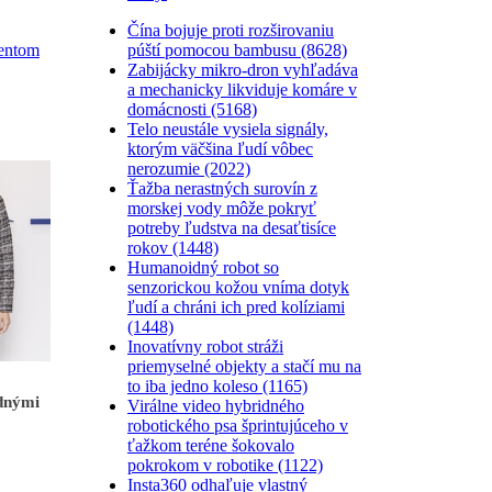
Čína bojuje proti rozširovaniu
púští pomocou bambusu (8628)
entom
Zabijácky mikro-dron vyhľadáva
a mechanicky likviduje komáre v
domácnosti (5168)
Telo neustále vysiela signály,
ktorým väčšina ľudí vôbec
nerozumie (2022)
Ťažba nerastných surovín z
morskej vody môže pokryť
potreby ľudstva na desaťtisíce
rokov (1448)
Humanoidný robot so
senzorickou kožou vníma dotyk
ľudí a chráni ich pred kolíziami
(1448)
Inovatívny robot stráži
priemyselné objekty a stačí mu na
to iba jedno koleso (1165)
ednými
Virálne video hybridného
robotického psa šprintujúceho v
ťažkom teréne šokovalo
pokrokom v robotike (1122)
Insta360 odhaľuje vlastný