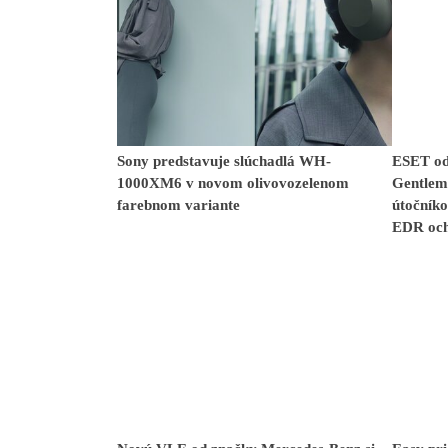
Sony predstavuje slúchadlá WH-
ESET od
1000XM6 v novom olivovozelenom
Gentlem
farebnom variante
útočníko
EDR oc