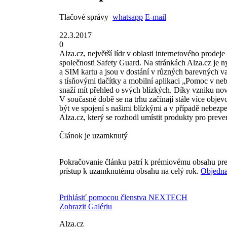
Tlačové správy
whatsapp
E-mail
22.3.2017
0
Alza.cz, největší lídr v oblasti internetového prode
společnosti Safety Guard. Na stránkách Alza.cz je
a SIM kartu a jsou v dostání v různých barevných 
s tísňovými tlačítky a mobilní aplikaci „Pomoc v nebe
snaží mít přehled o svých blízkých. Díky vzniku nov
V současné době se na trhu začínají stále více objev
být ve spojení s našimi blízkými a v případě nebezp
Alza.cz, který se rozhodl umístit produkty pro prev
Článok je uzamknutý
Pokračovanie článku patrí k prémiovému obsahu pre
prístup k uzamknutému obsahu na celý rok.
Objedna
Prihlásiť pomocou členstva NEXTECH
Zobrazit Galériu
Alza.cz