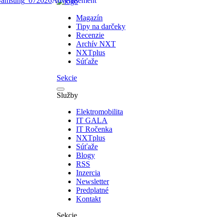
Magazín
Tipy na darčeky
Recenzie
Archív NXT
NXTplus
Súťaže
Sekcie
Služby
Elektromobilita
IT GALA
IT Ročenka
NXTplus
Súťaže
Blogy
RSS
Inzercia
Newsletter
Predplatné
Kontakt
Sekcie