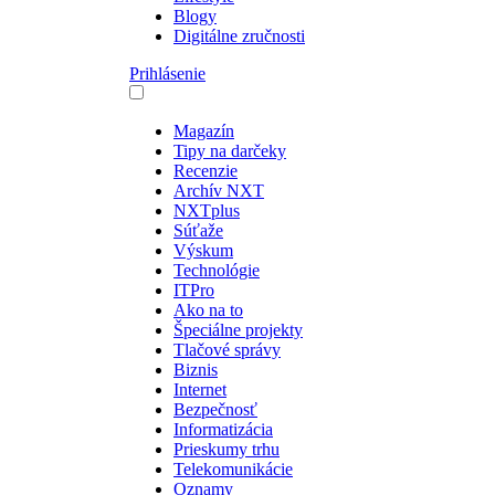
Blogy
Digitálne zručnosti
Prihlásenie
Magazín
Tipy na darčeky
Recenzie
Archív NXT
NXTplus
Súťaže
Výskum
Technológie
ITPro
Ako na to
Špeciálne projekty
Tlačové správy
Biznis
Internet
Bezpečnosť
Informatizácia
Prieskumy trhu
Telekomunikácie
Oznamy