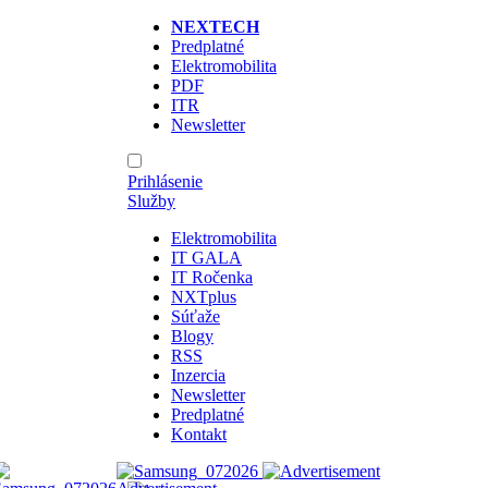
NEXTECH
Predplatné
Elektromobilita
PDF
ITR
Newsletter
Prihlásenie
Služby
Elektromobilita
IT GALA
IT Ročenka
NXTplus
Súťaže
Blogy
RSS
Inzercia
Newsletter
Predplatné
Kontakt