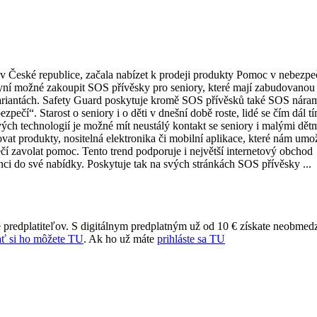
je v České republice, začala nabízet k prodeji produkty Pomoc v nebezpe
 nyní možné zakoupit SOS přívěsky pro seniory, které mají zabudovano
variantách. Safety Guard poskytuje kromě SOS přívěsků také SOS nára
zpečí“. Starost o seniory i o děti v dnešní době roste, lidé se čím dál t
ých technologií je možné mít neustálý kontakt se seniory i malými dětm
ovat produkty, nositelná elektronika či mobilní aplikace, které nám umo
ečí zavolat pomoc. Tento trend podporuje i největší internetový obchod
enci do své nabídky. Poskytuje tak na svých stránkách SOS přívěsky ...
 predplatiteľov. S digitálnym predplatným už od 10 € získate neobmed
ť si ho môžete TU
. Ak ho už máte
prihláste sa TU