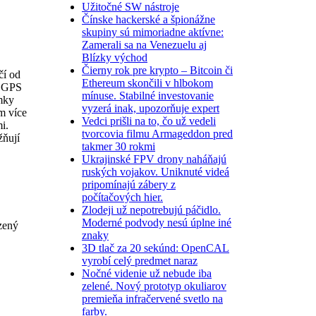
Užitočné SW nástroje
Čínske hackerské a špionážne
skupiny sú mimoriadne aktívne:
Zamerali sa na Venezuelu aj
Blízky východ
Čierny rok pre krypto – Bitcoin či
čí od
Ethereum skončili v hlbokom
u GPS
mínuse. Stabilné investovanie
mky
vyzerá inak, upozorňuje expert
ím více
Vedci prišli na to, čo už vedeli
i.
tvorcovia filmu Armageddon pred
žňují
takmer 30 rokmi
Ukrajinské FPV drony naháňajú
ruských vojakov. Uniknuté videá
pripomínajú zábery z
počítačových hier.
Zlodeji už nepotrebujú páčidlo.
Moderné podvody nesú úplne iné
zený
znaky
3D tlač za 20 sekúnd: OpenCAL
vyrobí celý predmet naraz
Nočné videnie už nebude iba
zelené. Nový prototyp okuliarov
premieňa infračervené svetlo na
farby.