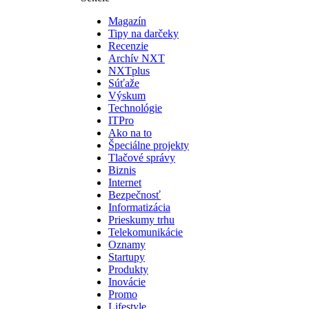
Magazín
Tipy na darčeky
Recenzie
Archív NXT
NXTplus
Súťaže
Výskum
Technológie
ITPro
Ako na to
Špeciálne projekty
Tlačové správy
Biznis
Internet
Bezpečnosť
Informatizácia
Prieskumy trhu
Telekomunikácie
Oznamy
Startupy
Produkty
Inovácie
Promo
Lifestyle