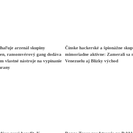
haľuje arzenál skupiny
Čínske hackerské a špionážne skup
en, ransomvérový gang dodáva
mimoriadne aktívne: Zamerali sa 
m vlastné nástroje na vypínanie
Venezuelu aj Blízky východ
hrany