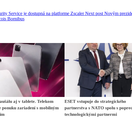
ty Service je dostupná na platforme Zscaler
Next post
Novým prezid
cois Bornibus
aušálu aj v tablete. Telekom
ESET vstupuje do strategického
e ponuku zariadení s mobilným
partnerstva s NATO spolu s popr
ním
technologickými partnermi