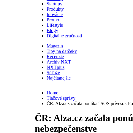
Startupy
Produkty
Inovácie
Promo
Lifestyle
Blogy
Digitálne zručnosti
Magazín
Tipy na darčeky
Recenzie
Archív NXT
NXTplus
Súťaže
Najčítanejšie
Home
Tlačové správy
ČR: Alza.cz začala ponúkať SOS prívesok P
ČR: Alza.cz začala pon
nebezpečenstve