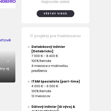
Najnovšie videá
VŠETKY VIDEÁ
IT projekty pre freelancerov
Databázový inžinier
[Databricks]
7 000 € - 8 400 €
100% Remote
0
4 mesiace s možnosťou
ény aj
predĺženia
ITAM špecialista (part-time)
4 000 € - 6 000 €
100% Remote
12 mesiacov
Dátový inžinier [AI vývoj &