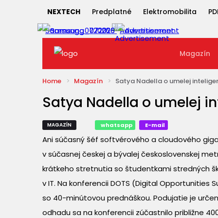
NEXTECH
Predplatné
Elektromobilita
PD
Magazín
Home
Magazín
Satya Nadella o umelej intelige
Satya Nadella o umelej in
MAGAZÍN
whatsapp
E-mail
Ani súčasný šéf softvérového a cloudového gigant
v súčasnej českej a bývalej československej met
krátkeho stretnutia so študentkami stredných škô
v IT. Na konferencii DOTS (Digital Opportunities
so 40-minútovou prednáškou. Podujatie je určené
odhadu sa na konferencii zúčastnilo približne 4