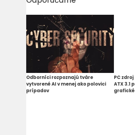
Odporúčame
Odborníci rozpoznajú tváre
PC zdroj
vytvorené AI v menej ako polovici
ATX 3.1 
prípadov
grafické