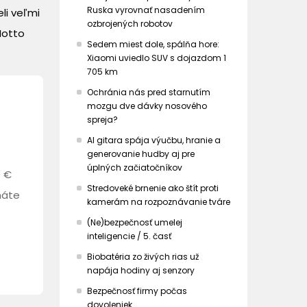
Ruska vyrovnať nasadením
li veľmi
ozbrojených robotov
Motto
Sedem miest dole, spálňa hore:
Xiaomi uviedlo SUV s dojazdom 1
705 km
Ochránia nás pred starnutím
mozgu dve dávky nosového
spreja?
AI gitara spája výučbu, hranie a
generovanie hudby aj pre
úplných začiatočníkov
0 €
Stredoveké brnenie ako štít proti
máte
kamerám na rozpoznávanie tváre
(Ne)bezpečnosť umelej
inteligencie / 5. časť
Biobatéria zo živých rias už
napája hodiny aj senzory
Bezpečnosť firmy počas
dovoleniek