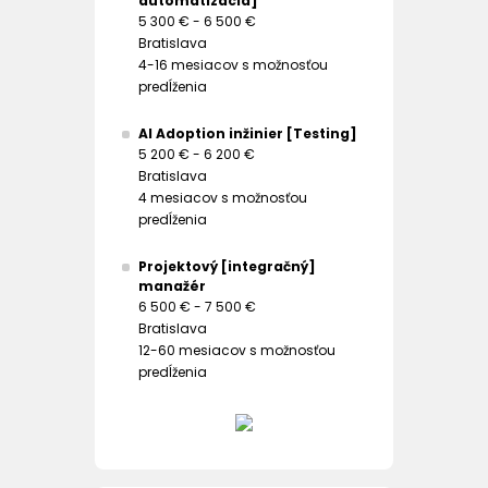
automatizácia]
5 300 € - 6 500 €
Bratislava
4-16 mesiacov s možnosťou
predĺženia
AI Adoption inžinier [Testing]
5 200 € - 6 200 €
Bratislava
4 mesiacov s možnosťou
predĺženia
Projektový [integračný]
manažér
6 500 € - 7 500 €
Bratislava
12-60 mesiacov s možnosťou
predĺženia