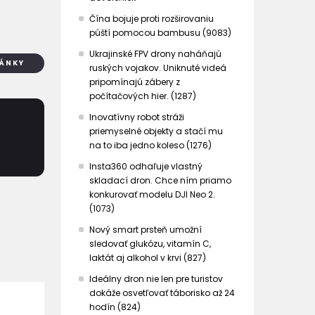
Čína bojuje proti rozširovaniu
púští pomocou bambusu (9083)
Ukrajinské FPV drony naháňajú
LÁNKY
ruských vojakov. Uniknuté videá
pripomínajú zábery z
počítačových hier. (1287)
Inovatívny robot stráži
priemyselné objekty a stačí mu
na to iba jedno koleso (1276)
Insta360 odhaľuje vlastný
skladací dron. Chce ním priamo
konkurovať modelu DJI Neo 2.
(1073)
Nový smart prsteň umožní
sledovať glukózu, vitamín C,
laktát aj alkohol v krvi (827)
Ideálny dron nie len pre turistov
dokáže osvetľovať táborisko až 24
hodín (824)