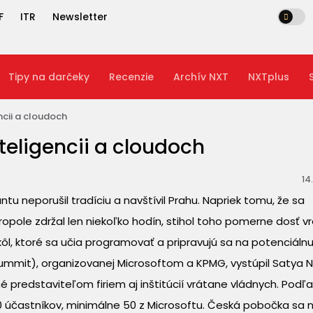
F
ITR
Newsletter
Tipy na darčeky
Recenzie
Archív NXT
NXTplus
ncii a cloudoch
teligencii a cloudoch
14
u neporušil tradíciu a navštívil Prahu. Napriek tomu, že sa
ropole zdržal len niekoľko hodín, stihol toho pomerne dosť v
l, ktoré sa učia programovať a pripravujú sa na potenciálnu
 Summit), organizovanej Microsoftom a KPMG, vystúpil Satya 
 predstaviteľom firiem aj inštitúcií vrátane vládnych. Podľ
00 účastníkov, minimálne 50 z Microsoftu. Česká pobočka sa