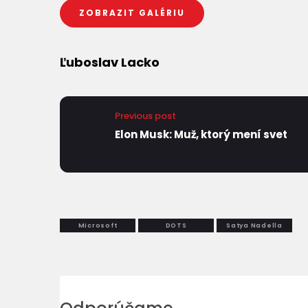
ZOBRAZIT GALÉRIU
Ľuboslav Lacko
Previous post
Elon Musk: Muž, ktorý mení svet
Microsoft
DOTS
Satya Nadella