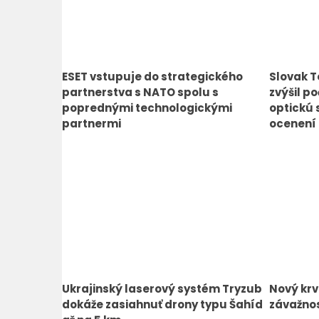
ESET vstupuje do strategického
Slovak T
partnerstva s NATO spolu s
zvýšil po
poprednými technologickými
optickú 
partnermi
ocenení
Ukrajinský laserový systém Tryzub
Nový krv
dokáže zasiahnuť drony typu Šahíd
závažnos