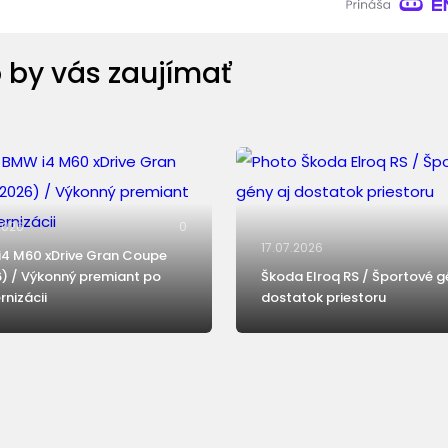
 by vás zaujímať
2026
0
17.07.2026
4 M60 xDrive Gran Coupe
) / Výkonný premiant po
Škoda Elroq RS / Športové g
nizácii
dostatok priestoru