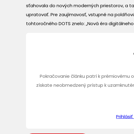
sťahovala do nových moderných priestorov, a t
upratovať. Pre zaujímavosť, vstupné na poldňov
tohtoročného DOTS znelo: „Nová éra digitálneho biz
Pokračovanie článku patrí k prémiovému o
získate neobmedzený prístup k uzamknutém
Prihlás