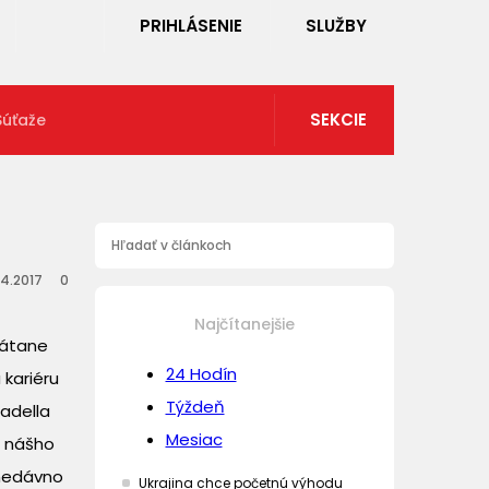
PRIHLÁSENIE
SLUŽBY
SEKCIE
Súťaže
.4.2017
0
Najčítanejšie
rátane
24 Hodín
 kariéru
Týždeň
Nadella
Mesiac
a nášho
 nedávno
Ukrajina chce početnú výhodu