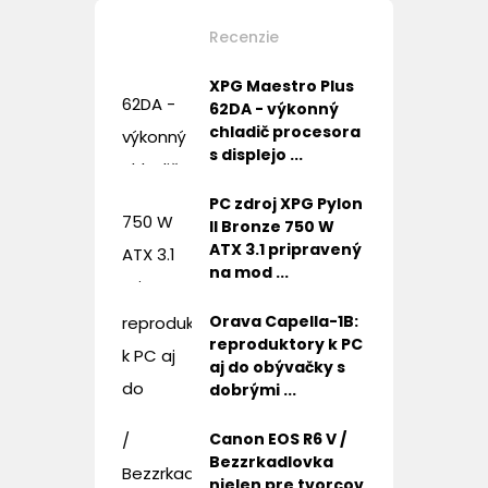
Recenzie
XPG Maestro Plus
62DA - výkonný
chladič procesora
s displejo ...
PC zdroj XPG Pylon
II Bronze 750 W
ATX 3.1 pripravený
na mod ...
Orava Capella-1B:
reproduktory k PC
aj do obývačky s
dobrými ...
Canon EOS R6 V /
Bezzrkadlovka
nielen pre tvorcov