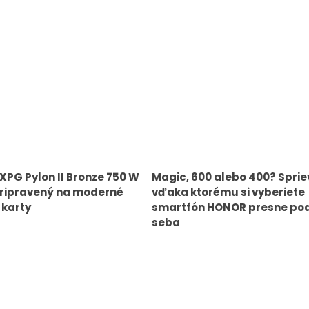
 XPG Pylon II Bronze 750 W
Magic, 600 alebo 400? Spri
pripravený na moderné
vďaka ktorému si vyberiete
 karty
smartfón HONOR presne po
seba