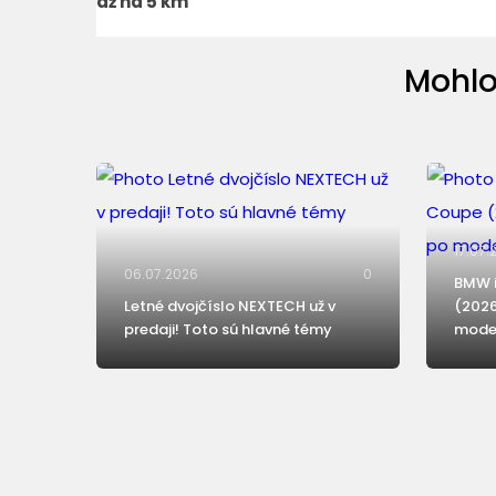
až na 5 km
Mohlo
17.07.
06.07.2026
0
BMW i
Letné dvojčíslo NEXTECH už v
(2026
predaji! Toto sú hlavné témy
moder