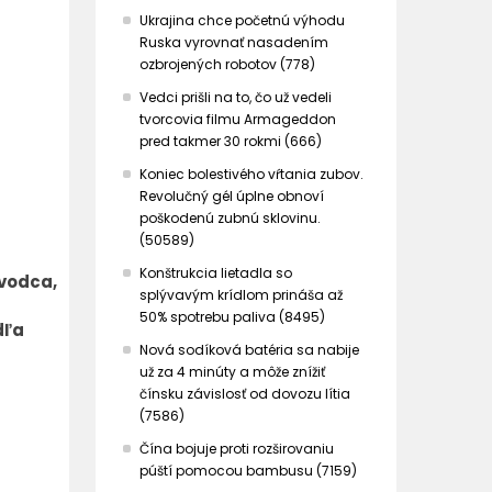
Ukrajina chce početnú výhodu
Ruska vyrovnať nasadením
ozbrojených robotov (778)
Vedci prišli na to, čo už vedeli
tvorcovia filmu Armageddon
pred takmer 30 rokmi (666)
Koniec bolestivého vŕtania zubov.
Revolučný gél úplne obnoví
poškodenú zubnú sklovinu.
(50589)
Konštrukcia lietadla so
evodca,
splývavým krídlom prináša až
50% spotrebu paliva (8495)
dľa
Nová sodíková batéria sa nabije
už za 4 minúty a môže znížiť
čínsku závislosť od dovozu lítia
(7586)
Čína bojuje proti rozširovaniu
púští pomocou bambusu (7159)