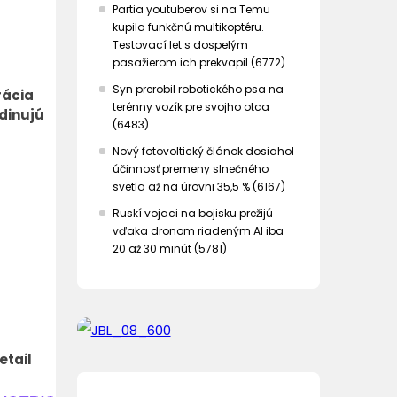
Partia youtuberov si na Temu
kupila funkčnú multikoptéru.
Testovací let s dospelým
pasažierom ich prekvapil (6772)
Syn prerobil robotického psa na
rácia
terénny vozík pre svojho otca
dinujú
(6483)
Nový fotovoltický článok dosiahol
účinnosť premeny slnečného
svetla až na úrovni 35,5 % (6167)
Ruskí vojaci na bojisku prežijú
vďaka dronom riadeným AI iba
20 až 30 minút (5781)
etail