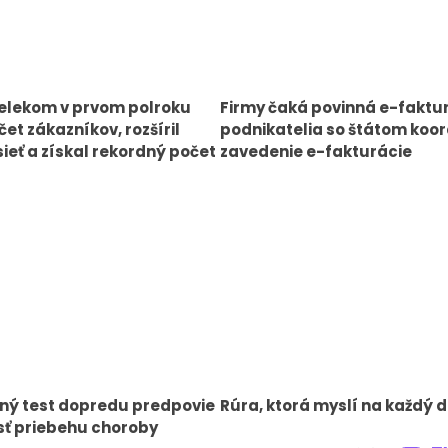
elekom v prvom polroku
Firmy čaká povinná e-faktu
čet zákazníkov, rozšíril
podnikatelia so štátom koor
sieť a získal rekordný počet
zavedenie e-fakturácie
ný test dopredu predpovie
Rúra, ktorá myslí na každý d
ť priebehu choroby