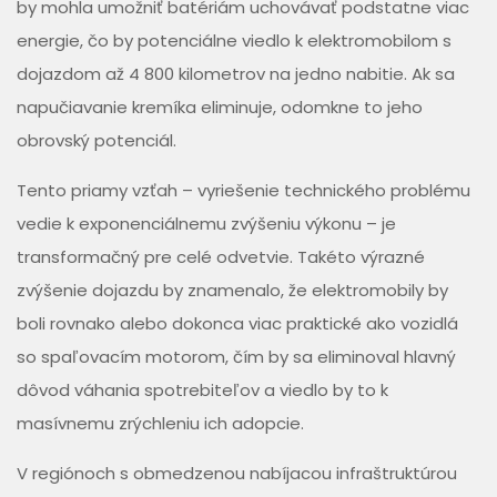
by mohla umožniť batériám uchovávať podstatne viac
energie, čo by potenciálne viedlo k elektromobilom s
dojazdom až 4 800 kilometrov na jedno nabitie. Ak sa
napučiavanie kremíka eliminuje, odomkne to jeho
obrovský potenciál.
Tento priamy vzťah – vyriešenie technického problému
vedie k exponenciálnemu zvýšeniu výkonu – je
transformačný pre celé odvetvie. Takéto výrazné
zvýšenie dojazdu by znamenalo, že elektromobily by
boli rovnako alebo dokonca viac praktické ako vozidlá
so spaľovacím motorom, čím by sa eliminoval hlavný
dôvod váhania spotrebiteľov a viedlo by to k
masívnemu zrýchleniu ich adopcie.
V regiónoch s obmedzenou nabíjacou infraštruktúrou