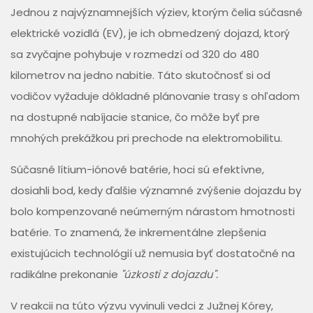
Jednou z najvýznamnejších výziev, ktorým čelia súčasné
elektrické vozidlá (EV), je ich obmedzený dojazd, ktorý
sa zvyčajne pohybuje v rozmedzí od 320 do 480
kilometrov na jedno nabitie. Táto skutočnosť si od
vodičov vyžaduje dôkladné plánovanie trasy s ohľadom
na dostupné nabíjacie stanice, čo môže byť pre
mnohých prekážkou pri prechode na elektromobilitu.
Súčasné lítium-iónové batérie, hoci sú efektívne,
dosiahli bod, kedy ďalšie významné zvýšenie dojazdu by
bolo kompenzované neúmerným nárastom hmotnosti
batérie. To znamená, že inkrementálne zlepšenia
existujúcich technológií už nemusia byť dostatočné na
radikálne prekonanie
"úzkosti z dojazdu".
V reakcii na túto výzvu vyvinuli vedci z Južnej Kórey,