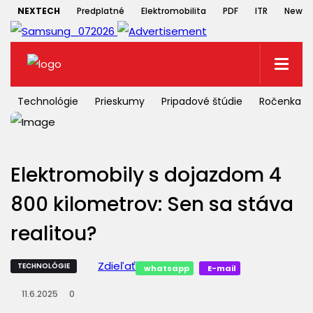
NEXTECH
Predplatné
Elektromobilita
PDF
ITR
Newsle
Technológie
Prieskumy
Pripadové štúdie
Ročenka
Elektromobily s dojazdom 4
800 kilometrov: Sen sa stáva
realitou?
Zdieľať
TECHNOLÓGIE
whatsapp
E-mail
11.6.2025
0