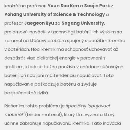
konkrétne profesori
Youn Soo Kim
a
Soojin Park
z
Pohang University of Science & Technology
a
profesor
Jaegeon Ryu
zo
Sogang University,
prelomovú inováciu v technológii batérií. Ich výskum sa
zameral na kľúčový problém spojený s použitím kremíka
v batériách. Hoci kremík má schopnosť uchovávať až
desaťkrát viac elektrickej energie v porovnaní s
grafitom, ktorý sa bežne používa v anódach súčasných
batérií, pri nabíjaní má tendenciu napučiavať. Toto
napučiavanie poškodzuje batériu a zvyšuje
bezpečnostné riziká.
Riešením tohto problému je špeciálny
"spojovací
materiál"
(binder material), ktorý tím vyvinul a ktorý
účinne zabraňuje napučiavaniu kremíka. Táto inovácia