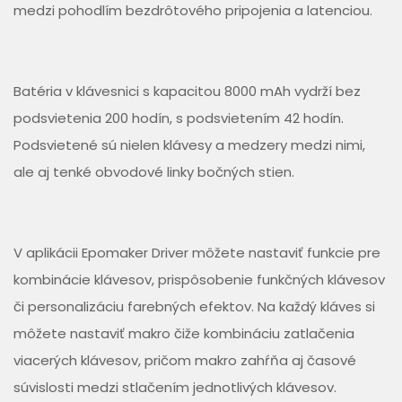
medzi pohodlím bezdrôtového pripojenia a latenciou.
Batéria v klávesnici s kapacitou 8000 mAh vydrží bez
podsvietenia 200 hodín, s podsvietením 42 hodín.
Podsvietené sú nielen klávesy a medzery medzi nimi,
ale aj tenké obvodové linky bočných stien.
V aplikácii Epomaker Driver môžete nastaviť funkcie pre
kombinácie klávesov, prispôsobenie funkčných klávesov
či personalizáciu farebných efektov. Na každý kláves si
môžete nastaviť makro čiže kombináciu zatlačenia
viacerých klávesov, pričom makro zahŕňa aj časové
súvislosti medzi stlačením jednotlivých klávesov.