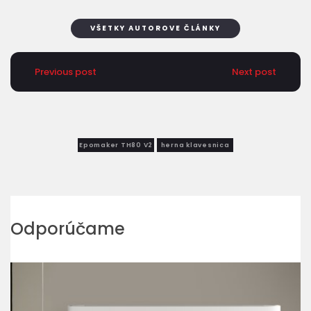
VŠETKY AUTOROVE ČLÁNKY
Previous post
Next post
Epomaker TH80 V2
herna klavesnica
Odporúčame