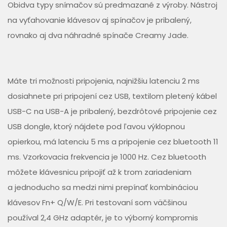
Obidva typy snímačov sú predmazané z výroby. Nástroj
na vyťahovanie klávesov aj spínačov je pribalený,
rovnako aj dva náhradné spínače Creamy Jade.
Máte tri možnosti pripojenia, najnižšiu latenciu 2 ms
dosiahnete pri pripojení cez USB, textilom pletený kábel
USB-C na USB-A je pribalený, bezdrôtové pripojenie cez
USB dongle, ktorý nájdete pod ľavou výklopnou
opierkou, má latenciu 5 ms a pripojenie cez bluetooth 11
ms. Vzorkovacia frekvencia je 1000 Hz. Cez bluetooth
môžete klávesnicu pripojiť až k trom zariadeniam
a jednoducho sa medzi nimi prepínať kombináciou
klávesov Fn+ Q/W/E. Pri testovaní som väčšinou
používal 2,4 GHz adaptér, je to výborný kompromis