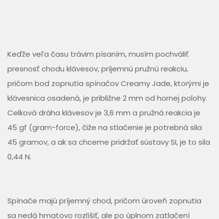
Keďže veľa času trávim písaním, musím pochváliť
presnosť chodu klávesov, príjemnú pružnú reakciu,
pričom bod zopnutia spínačov Creamy Jade, ktorými je
klávesnica osadená, je približne 2 mm od hornej polohy.
Celková dráha klávesov je 3,6 mm a pružná reakcia je
45 gf (gram-force), čiže na stlačenie je potrebná sila
45 gramov, a ak sa chceme pridržať sústavy SI, je to sila
0,44 N.
Spínače majú príjemný chod, pričom úroveň zopnutia
sa nedá hmatovo rozlíšiť, ale po úplnom zatlačení