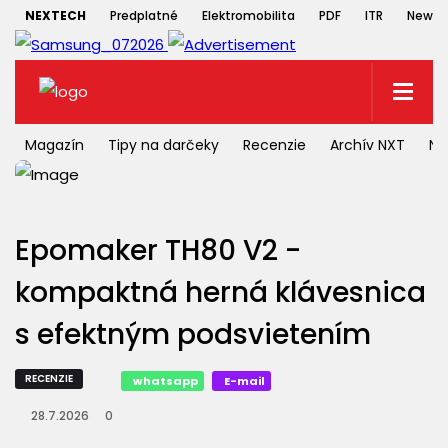
NEXTECH
Predplatné
Elektromobilita
PDF
ITR
Newsle
Magazín
Tipy na darčeky
Recenzie
Archív NXT
NX
Epomaker TH80 V2 -
kompaktná herná klávesnica
s efektným podsvietením
RECENZIE
whatsapp
E-mail
28.7.2026
0