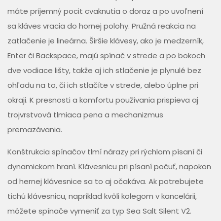
máte príjemný pocit cvaknutia o doraz a po uvoľnení
sa kláves vracia do hornej polohy. Pružná reakcia na
zatlačenie je lineárna. Širšie klávesy, ako je medzerník,
Enter či Backspace, majú spínač v strede a po bokoch
dve vodiace lišty, takže aj ich stlačenie je plynulé bez
ohľadu na to, či ich stlačíte v strede, alebo úplne pri
okraji. K presnosti a komfortu používania prispieva aj
trojvrstvová tlmiaca pena a mechanizmus
premazávania.
Konštrukcia spínačov tlmí nárazy pri rýchlom písaní či
dynamickom hraní. Klávesnicu pri písaní počuť, napokon
od hernej klávesnice sa to aj očakáva. Ak potrebujete
tichú klávesnicu, napríklad kvôli kolegom v kancelárii,
môžete spínače vymeniť za typ Sea Salt Silent V2.