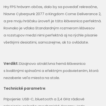
Hry FPS hrávam občas, dalo by sa povedať rekreačne,
hlavne Cyberpunk 2077 a Kingdom Come Deliverance 2,
a pre moju hráčsku úroveň je táto klávesnica perfektná.
Rovnako je vďaka štandardným rozmerom klávesov
a rozstupov medzi nimi perfektná aj na rýchle písanie
všetkými desiatimi, samozrejme, ak to ovládate.
Verdikt:
Dizajnovo atraktívna herná klávesnica
s kvalitnými spínačmi a efektným podsvietením, ktorá
nezaberie veľa miesta na stole.
Technické parametre
:
Pripojenie: USB-C, bluetooth a 2,4 GHz rádiové