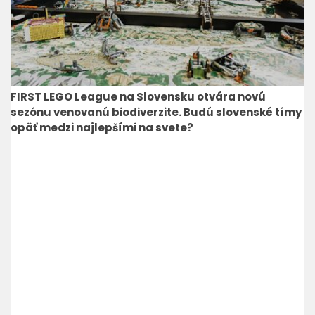
FIRST LEGO League na Slovensku otvára novú
sezónu venovanú biodiverzite. Budú slovenské tímy
opäť medzi najlepšími na svete?