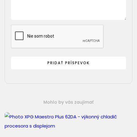
Mohlo by vás zaujímať