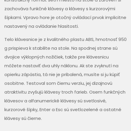
zachováva funkčné klávesy a klávesy s kurzorovými
šípkami. Vpravo hore je otočný ovládací prvok implicitne
nastavený na ovládanie hlasitosti.
Telo klávesnice je z kvalitného plastu ABS, hmotnosť 950
g prispieva k stabilite na stole. Na spodnej strane sú
dvojice výklopných nožičiek, takže pre klávesnicu
môžete nastaviť dva uhly náklonu. Ak ste zvyknutí na
opierku zápästia, tá nie je pribalená, musíte si ju kúpiť
osobitne. Testoval som čiernu verziu, jej dizajnovú
atraktivitu zvyšujú klávesy troch farieb. Osem funkčných
klávesov a alfanumerické klávesy sú svetlosivé,
kurzorové šípky, Enter a Esc sú svetlozelené a ostatné
klávesy sú čierne.