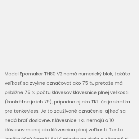
Model Epomaker TH80 V2 nemá numerický blok, takáto
veľkosť sa zvykne označovať ako 75 %, pretože má
približne 75 % počtu klávesov klávesnice plnej veľkosti
(konkrétne je ich 79), prípadne aj ako TKL, čo je skratka
pre tenkeyless. Je to zaužívané označenie, aj keď sa
nedá brať doslovne. Klávesnice TKL nemajú o 10
klávesov menej ako klávesnica plnej veľkosti. Tento
konštrukčný formát šetrí miesto na stole a zároveň si