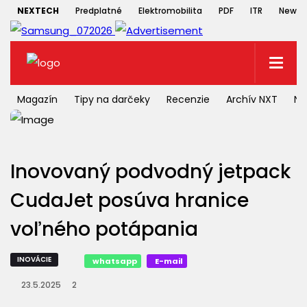
NEXTECH
Predplatné
Elektromobilita
PDF
ITR
Newsle
Magazín
Tipy na darčeky
Recenzie
Archív NXT
NX
Inovovaný podvodný jetpack
CudaJet posúva hranice
voľného potápania
INOVÁCIE
whatsapp
E-mail
23.5.2025
2