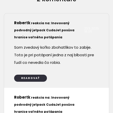
Robertk
reakcia na: Inovovaný
23.5.2025
podvodný jetpack CudaJet posúva
16:05
hranice voľného potápania
Som zvedavý koľko zbohatlíkov to zabije.
Toto je pri potápaní jedna z naj blbosti pre
ľudí co nevedia čo robia.
REAGOVAŤ
Robertk
reakcia na: Inovovaný
23.5.2025
podvodný jetpack CudaJet posúva
16:05
hranice voľného potápania