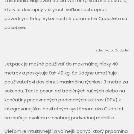
zariadenia. Najnovšia edícia váži 14 kg vrátane postroja,
ktorý je dostupný v štyroch veľkostiach, oproti
pôvodným 15 kg. Výkonnostné parametre CudaJetu sú
pôsobivé.
Zdroj Foto: CudaJet
Jetpack je možné používať do maximálnej hĺbky 40
metrov a poskytuje ťah 40 kg, čo údajne umožňuje
používateľovi dosiahnuť maximálnu rýchlosť 3 metre za
sekundu. Tento posun od tradičných ručných alebo na
končatiny pripevnených podvodných skútrov (DPV) k
integrovanejším, nositeľným systémom ako CudaJet
naznačuje evolúciu v osobnej podvodnej mobilite.
Cieľom je intuitívnejší a voľnejší pohyb, ktorý pripomína