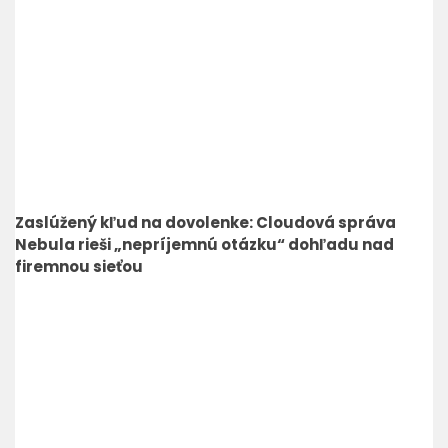
Zaslúžený kľud na dovolenke: Cloudová správa
Nebula rieši „nepríjemnú otázku“ dohľadu nad
firemnou sieťou