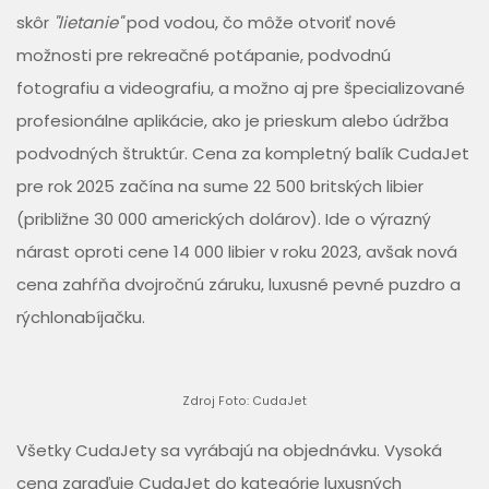
skôr
"lietanie"
pod vodou, čo môže otvoriť nové
možnosti pre rekreačné potápanie, podvodnú
fotografiu a videografiu, a možno aj pre špecializované
profesionálne aplikácie, ako je prieskum alebo údržba
podvodných štruktúr. Cena za kompletný balík CudaJet
pre rok 2025 začína na sume 22 500 britských libier
(približne 30 000 amerických dolárov). Ide o výrazný
nárast oproti cene 14 000 libier v roku 2023, avšak nová
cena zahŕňa dvojročnú záruku, luxusné pevné puzdro a
rýchlonabíjačku.
Zdroj Foto: CudaJet
Všetky CudaJety sa vyrábajú na objednávku. Vysoká
cena zaraďuje CudaJet do kategórie luxusných