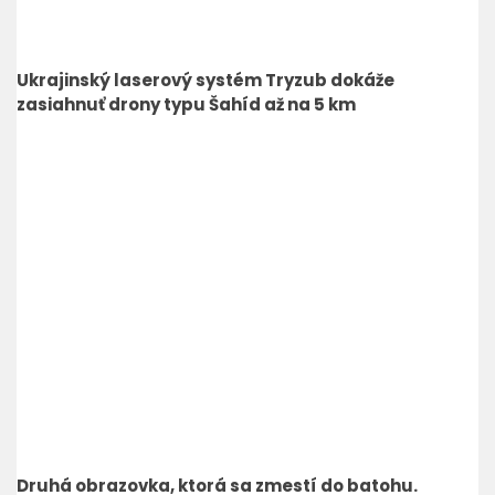
Ukrajinský laserový systém Tryzub dokáže
zasiahnuť drony typu Šahíd až na 5 km
Druhá obrazovka, ktorá sa zmestí do batohu.