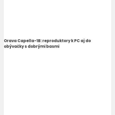
Orava Capella-1B: reproduktory k PC aj do
obývačky s dobrými basmi