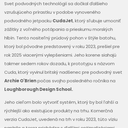
Svet podvodných technológií sa dočkal ďalšieho
vzrušujúceho prírastku v podobe vynoveného
podvodného jetpacku
CudaJet
, ktorý sľubuje umocniť
zážitky z voľného potápania a prieskumu morských
hlbín. Tento nositeľný prúdový pohon v štýle batohu,
ktorý bol pôvodne predstavený v roku 2023, prešiel pre
rok 2025 viacerými vylepšeniami. Jeho korene siahajú
takmer sedem rokov dozadu, k prototypu s názvom
Cuda, ktorý vyvinul britský nadšenec pre podvodný svet
Archie O'Brien
počas svojho posledného ročníka na
Loughborough Design School.
Jeho cieľom bolo vytvoriť systém, ktorý by bol ľahší a
rýchlejší ako existujúce produkty na trhu. Komerčná
verzia CudaJet, uvedená na trh v roku 2023, túto víziu
naplnila a teraz prichádza s ďalšími optimalizáciami.