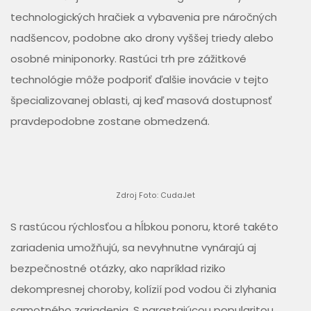
technologických hračiek a vybavenia pre náročných
nadšencov, podobne ako drony vyššej triedy alebo
osobné miniponorky. Rastúci trh pre zážitkové
technológie môže podporiť ďalšie inovácie v tejto
špecializovanej oblasti, aj keď masová dostupnosť
pravdepodobne zostane obmedzená.
Zdroj Foto: CudaJet
S rastúcou rýchlosťou a hĺbkou ponoru, ktoré takéto
zariadenia umožňujú, sa nevyhnutne vynárajú aj
bezpečnostné otázky, ako napríklad riziko
dekompresnej choroby, kolízií pod vodou či zlyhania
samotného zariadenia. S narastajúcou popularitou