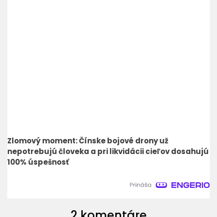
Zlomový moment: Čínske bojové drony už
nepotrebujú človeka a pri likvidácii cieľov dosahujú
100% úspešnosť
2 komentáre