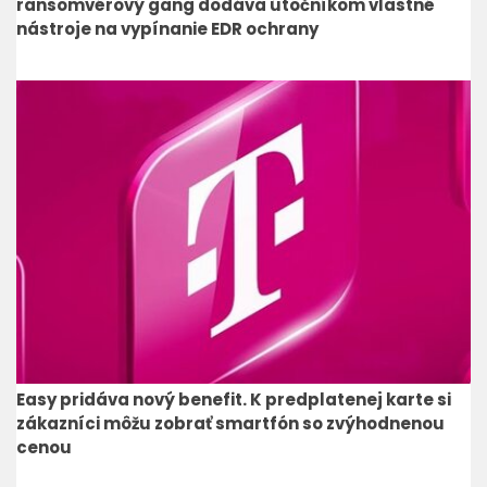
ransomvérový gang dodáva útočníkom vlastné
nástroje na vypínanie EDR ochrany
Easy pridáva nový benefit. K predplatenej karte si
zákazníci môžu zobrať smartfón so zvýhodnenou
cenou