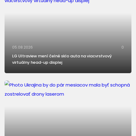
05.08.2026
0
LG Ultraview mení čelné sklo auta na viacvrstvový
virtuálny head-up displej