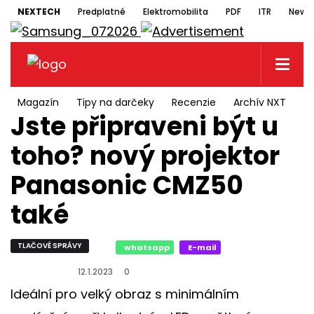
NEXTECH
Predplatné
Elektromobilita
PDF
ITR
Newsl
Magazín
Tipy na darčeky
Recenzie
Archív NXT
N
Jste připraveni být u
toho? nový projektor
Panasonic CMZ50
také
TLAČOVÉ SPRÁVY
whatsapp
E-mail
12.1.2023
0
Ideální pro velký obraz s minimálním