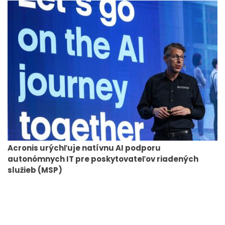
Acronis urýchľuje natívnu AI podporu
autonómnych IT pre poskytovateľov riadených
služieb (MSP)