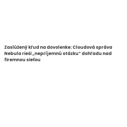
Zaslúžený kľud na dovolenke: Cloudová správa
Nebula rieši „nepríjemnú otázku“ dohľadu nad
firemnou sieťou