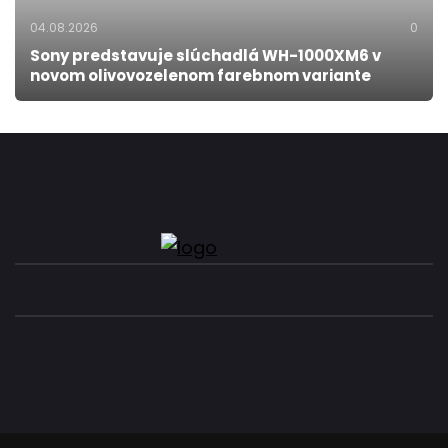
04.08.2026
0
Sony predstavuje slúchadlá WH-1000XM6 v
novom olivovozelenom farebnom variante