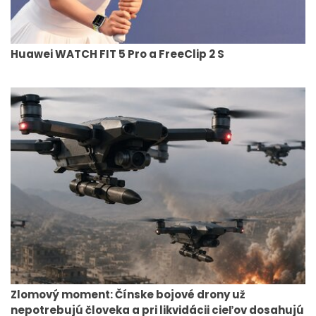
Huawei WATCH FIT 5 Pro a FreeClip 2 S
Zlomový moment: Čínske bojové drony už
nepotrebujú človeka a pri likvidácii cieľov dosahujú