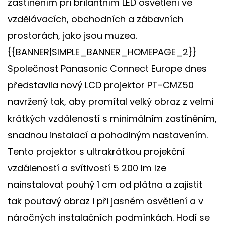
zastíněním při brilantním LED osvětlení ve
vzdělávacích, obchodních a zábavních
prostorách, jako jsou muzea.
{{BANNER|SIMPLE_BANNER_HOMEPAGE_2}}
Společnost Panasonic Connect Europe dnes
představila nový LCD projektor PT-CMZ50
navržený tak, aby promítal velký obraz z velmi
krátkých vzdáleností s minimálním zastíněním,
snadnou instalací a pohodlným nastavením.
Tento projektor s ultrakrátkou projekční
vzdáleností a svítivostí 5 200 lm lze
nainstalovat pouhý 1 cm od plátna a zajistit
tak poutavý obraz i při jasném osvětlení a v
náročných instalačních podmínkách. Hodí se