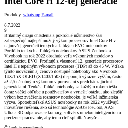
Intel Core H 12-tej generácie
Produkty
whatsapp
E-mail
8.7.2022
9
Brilantný dizajn chladenia a pokročilé inžinierstvo šasi
zabezpečujú najlepší možný výkon procesorov Intel Core H v
najnovšej generácii tenkých a ľahkých EVO notebookov
Portfólio tenkých a ľahkých notebookov ASUS Zenbook a
Vivobook na rok 2022 obsahuje veľa výkonných modelov s
certifikáciou EVO. Profitujú z vlastností 12. generácie procesorov
Intel H s tepelným výkonom procesora (TDP) až do 45 W. Vďaka
týmto inováciám aj cenovo dostupné notebooky ako Vivobook
14X/15X OLED (X1403/1503) disponujú výrazne vyšším, často
až 2,5 násobným výkonom v porovnaní s predchádzajúcimi
generáciami. Tenké a ľahké notebooky sa každým rokom tešia
čoraz väčšej obľube u používateľov a vyriešiť otázku, ako zlepšiť
výkon bez zväčšenia rozmerov notebooku, je veľká inžinierska
výzva. Spotrebiteľské ASUS notebooky na rok 2022 využívajú
inovatívne riešenia, ako sú technológie ASUS IceCool, AAS
Ultra a 3D odparovacie komory, softvér s umelou inteligenciou a
precízne spracovanie, aby tento cieľ splnili. Navyše ...
Článok je uzamknutý