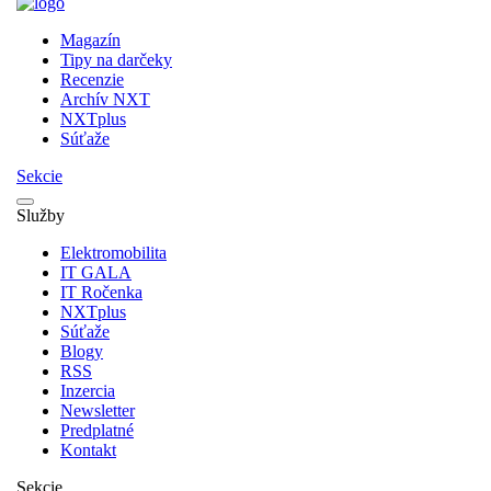
Magazín
Tipy na darčeky
Recenzie
Archív NXT
NXTplus
Súťaže
Sekcie
Služby
Elektromobilita
IT GALA
IT Ročenka
NXTplus
Súťaže
Blogy
RSS
Inzercia
Newsletter
Predplatné
Kontakt
Sekcie