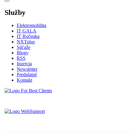
Služby
Elektromobilita
IT GALA
IT Ročenka
NXTplus
Súťaže
Blogy
RSS
Inzercia
Newsletter
Predplatné
Kontakt
Vytvorené spoločnosťou For Best Clients, s.r.o.
Hostingove služby poskytuje spoločnosť WebSupport, s.r.o.