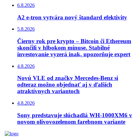
6.8.2026
A2 e-tron vytvára nový štandard efektivity
5.8.2026
Čierny rok pre krypto – Bitcoin či Ethereum
skončili v hlbokom mínuse. Stabilné
investovanie vyzerá inak, upozorňuje expert
4.8.2026
Novú VLE od značky Mercedes-Benz si
odteraz možno objednať aj v ďalších
atraktívnych variantoch
4.8.2026
Sony predstavuje slúchadlá WH-1000XM6 v
novom olivovozelenom farebnom variante