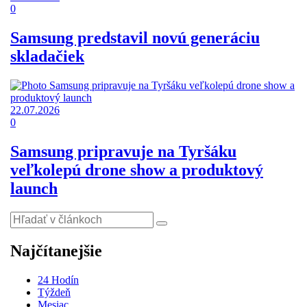
0
Samsung predstavil novú generáciu
skladačiek
22.07.2026
0
Samsung pripravuje na Tyršáku
veľkolepú drone show a produktový
launch
Najčítanejšie
24 Hodín
Týždeň
Mesiac