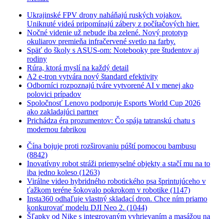
Ukrajinské FPV drony naháňajú ruských vojakov.
Uniknuté videá pripomínajú zábery z počítačových hier.
Nočné videnie už nebude iba zelené. Nový prototyp
okuliarov premieňa infračervené svetlo na farby.
Späť do školy s ASUS-om: Notebooky pre študentov aj
rodiny
Rúra, ktorá myslí na každý detail
A2 e-tron vytvára nový štandard efektivity
Odborníci rozpoznajú tváre vytvorené AI v menej ako
polovici prípadov
Spoločnosť Lenovo podporuje Esports World Cup 2026
ako zakladajúci partner
Prichádza éra prozumentov: Čo spája tatranskú chatu s
modernou fabrikou
Čína bojuje proti rozširovaniu púští pomocou bambusu
(8842)
Inovatívny robot stráži priemyselné objekty a stačí mu na to
iba jedno koleso (1263)
Virálne video hybridného robotického psa šprintujúceho v
ťažkom teréne šokovalo pokrokom v robotike (1147)
Insta360 odhaľuje vlastný skladací dron. Chce ním priamo
konkurovať modelu DJI Neo 2. (1044)
Šľapky od Nike s integrovaným vyhrievaním a masážou na