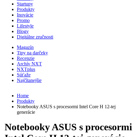
Startupy
Produkty
Inovácie
Promo
Lifestyle
Blogy
Digitálne zručnosti
Magazín
Tipy na darčeky
Recenzie
Archív NXT
NXTplus
Súťaže
Najčítanejšie
Home
Produkty
Notebooky ASUS s procesormi Intel Core H 12-tej
generácie
Notebooky ASUS s procesormi