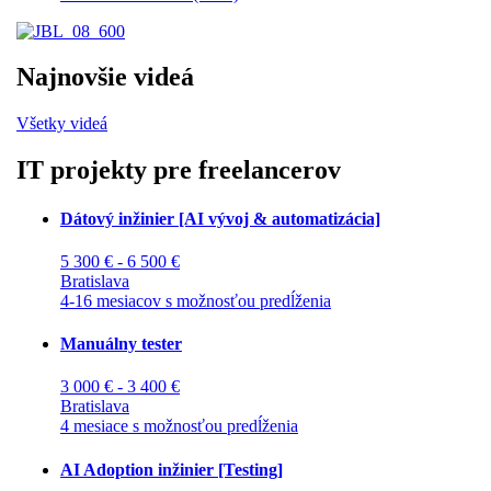
Najnovšie videá
Všetky videá
IT projekty pre freelancerov
Dátový inžinier [AI vývoj & automatizácia]
5 300 € - 6 500 €
Bratislava
4-16 mesiacov s možnosťou predĺženia
Manuálny tester
3 000 € - 3 400 €
Bratislava
4 mesiace s možnosťou predĺženia
AI Adoption inžinier [Testing]