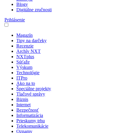
Blogy
Digitálne zručnosti
Prihlásenie
Magazín
Tipy na darčeky
Recenzie
Archív NXT
NXTplus
Súťaže
Výskum
Technológie
ITPro
Ako na to
Špeciálne projekty
Tlačové správy
Biznis
Internet
Bezpečnosť
Informatizácia
Prieskumy trhu
Telekomunikácie
Oznamy