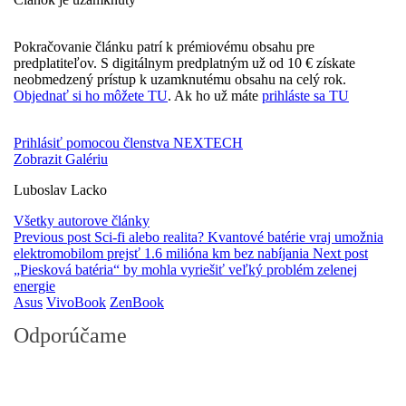
Pokračovanie článku patrí k prémiovému obsahu pre
predplatiteľov. S digitálnym predplatným už od 10 € získate
neobmedzený prístup k uzamknutému obsahu na celý rok.
Objednať si ho môžete TU
. Ak ho už máte
prihláste sa TU
Prihlásiť pomocou členstva NEXTECH
Zobrazit Galériu
Luboslav Lacko
Všetky autorove články
Previous post
Sci-fi alebo realita? Kvantové batérie vraj umožnia
elektromobilom prejsť 1.6 milióna km bez nabíjania
Next post
„Piesková batéria“ by mohla vyriešiť veľký problém zelenej
energie
Asus
VivoBook
ZenBook
Odporúčame