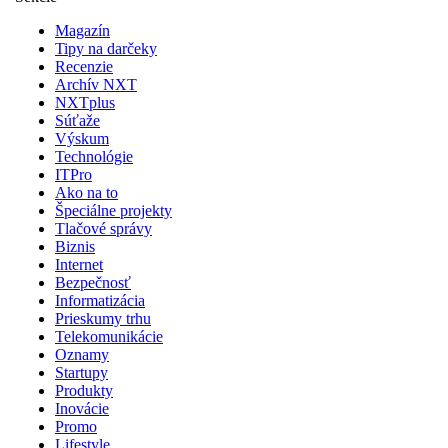
Magazín
Tipy na darčeky
Recenzie
Archív NXT
NXTplus
Súťaže
Výskum
Technológie
ITPro
Ako na to
Špeciálne projekty
Tlačové správy
Biznis
Internet
Bezpečnosť
Informatizácia
Prieskumy trhu
Telekomunikácie
Oznamy
Startupy
Produkty
Inovácie
Promo
Lifestyle