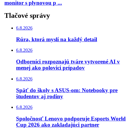
monitor s plynovou p ...
Tlačové správy
6.8.2026
Rúra, ktorá myslí na každý detail
6.8.2026
Odborníci rozpoznajú tváre vytvorené AI v
menej ako polovici prípadov
6.8.2026
Späť do školy s ASUS-om: Notebooky pre
študentov aj rodiny
6.8.2026
Spoločnosť Lenovo podporuje Esports World
Cup 2026 ako zakladajúci partner