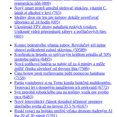
regeneráciu nôh (809)
Nový smart prsteň umožní sledovať glukózu, vitamín C,
laktát aj alkohol v krvi (765)
Ideálny dron nie len pre turistov dokáže osvetľovať
táborisko až 24 hodín (695)
Ukrajinské FPV drony naháňajú ruských vojakov.
Uniknuté videá pripomínajú zábery z počítačových hier.
(601)
Koniec bolestivého vŕtania zubov. Revolučný gél úplne
obnoví poškodenú zubnú sklovinu. (50589)
Konštrukcia lietadla so splývavým krídlom prináša až 50%
spotrebu paliva (8495)
Nová sodíková batéria sa nabije už za 4 minúty a môže
znížiť čínsku závislosť od dovozu lítia (7586)
Čína bojuje proti rozširovaniu púští pomocou bambusu
(7159)
Partia youtuberov si na Temu kupila funkčnú multikoptéru.
Testovací let s dospelým pasažierom ich prekvapil (6772)
Syn prerobil robotického psa na terénny vozík pre svojho
otca (6483)
Nový fotovoltický článok dosiahol účinnosť premeny
slnečného svetla až na úrovni 35,5 % (6167)
Ruskí vojaci na bojisku prežijú vďaka dronom riadeným AI
iba 20 až 30 minút (5781)