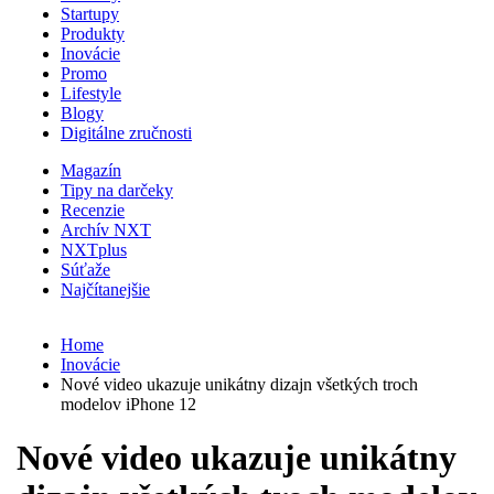
Startupy
Produkty
Inovácie
Promo
Lifestyle
Blogy
Digitálne zručnosti
Magazín
Tipy na darčeky
Recenzie
Archív NXT
NXTplus
Súťaže
Najčítanejšie
Home
Inovácie
Nové video ukazuje unikátny dizajn všetkých troch
modelov iPhone 12
Nové video ukazuje unikátny