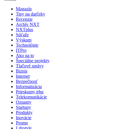
Magazín
Tipy na darčeky
Recenzie
Archív NXT
NXTplus
Súťaže
Výskum
Technológie
ITPro
Ako na to
Špeciálne projekty
Tlačové správy
Biznis
Internet
Bezpečnosť
Informatizácia
Prieskumy trhu
Telekomunikácie
Oznamy
Startupy
Produkty
Inovácie
Promo
Lifestyle