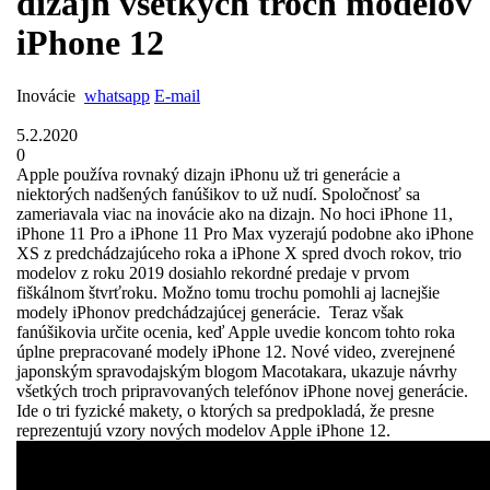
dizajn všetkých troch modelov
iPhone 12
Inovácie
whatsapp
E-mail
5.2.2020
0
Apple používa rovnaký dizajn iPhonu už tri generácie a
niektorých nadšených fanúšikov to už nudí. Spoločnosť sa
zameriavala viac na inovácie ako na dizajn. No hoci iPhone 11,
iPhone 11 Pro a iPhone 11 Pro Max vyzerajú podobne ako iPhone
XS z predchádzajúceho roka a iPhone X spred dvoch rokov, trio
modelov z roku 2019 dosiahlo rekordné predaje v prvom
fiškálnom štvrťroku. Možno tomu trochu pomohli aj lacnejšie
modely iPhonov predchádzajúcej generácie. Teraz však
fanúšikovia určite ocenia, keď Apple uvedie koncom tohto roka
úplne prepracované modely iPhone 12. Nové video, zverejnené
japonským spravodajským blogom Macotakara, ukazuje návrhy
všetkých troch pripravovaných telefónov iPhone novej generácie.
Ide o tri fyzické makety, o ktorých sa predpokladá, že presne
reprezentujú vzory nových modelov Apple iPhone 12.