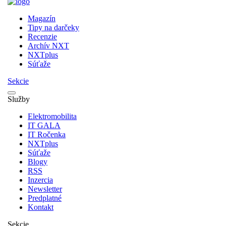
Magazín
Tipy na darčeky
Recenzie
Archív NXT
NXTplus
Súťaže
Sekcie
Služby
Elektromobilita
IT GALA
IT Ročenka
NXTplus
Súťaže
Blogy
RSS
Inzercia
Newsletter
Predplatné
Kontakt
Sekcie