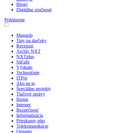
Blogy
Digitálne zručnosti
Prihlásenie
Magazín
Tipy na darčeky
Recenzie
Archív NXT
NXTplus
Súťaže
Výskum
Technológie
ITPro
Ako na to
Špeciálne projekty
Tlačové správy
Biznis
Internet
Bezpečnosť
Informatizácia
Prieskumy trhu
Telekomunikácie
Oznamy