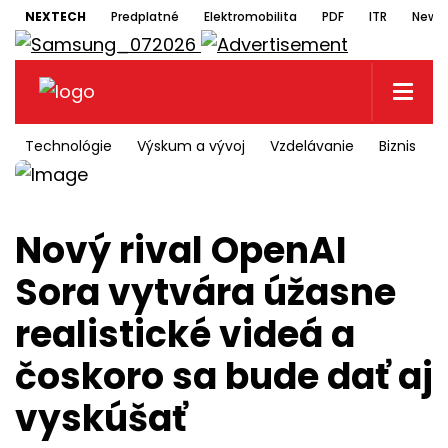
NEXTECH
Predplatné
Elektromobilita
PDF
ITR
Newsl
Technológie
Výskum a vývoj
Vzdelávanie
Biznis
Nový rival OpenAI
Sora vytvára úžasne
realistické videá a
čoskoro sa bude dať aj
vyskúšať