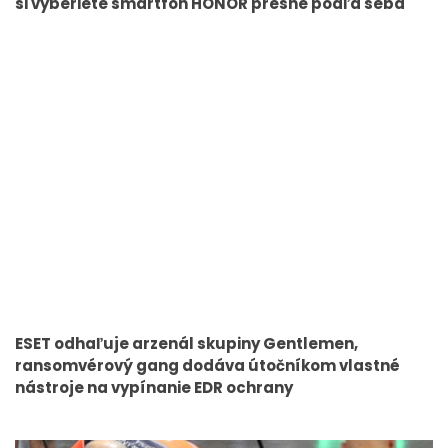
si vyberiete smartfón HONOR presne podľa seba
ESET odhaľuje arzenál skupiny Gentlemen,
ransomvérový gang dodáva útočníkom vlastné
nástroje na vypínanie EDR ochrany