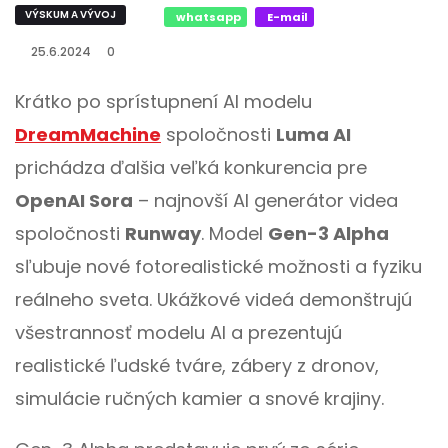
VÝSKUM A VÝVOJ
whatsapp
E-mail
25.6.2024
0
Krátko po sprístupnení AI modelu
DreamMachine
spoločnosti
Luma AI
prichádza ďalšia veľká konkurencia pre
OpenAI Sora
– najnovší AI generátor videa
spoločnosti
Runway
. Model
Gen-3 Alpha
sľubuje nové fotorealistické možnosti a fyziku
reálneho sveta. Ukážkové videá demonštrujú
všestrannosť modelu AI a prezentujú
realistické ľudské tváre, zábery z dronov,
simulácie ručných kamier a snové krajiny.