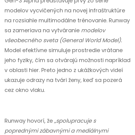
Gen-3 Alpha predstavuje prvý zo série
modelov vycvičených na novej infraštruktúre
na rozsiahle multimodálne trénovanie. Runway
sa zameriava na vytváranie
modelov
všeobecného sveta (General World Model).
Model efektívne simuluje prostredie vrátane
jeho fyziky, čím sa otvárajú možnosti napríklad
v oblasti hier. Preto jedno z ukážkových videí
ukazuje odrazy na tvári ženy, keď sa pozerá
cez okno vlaku.
Runway hovorí, že
„spolupracuje s
poprednými zábavnými a mediálnymi