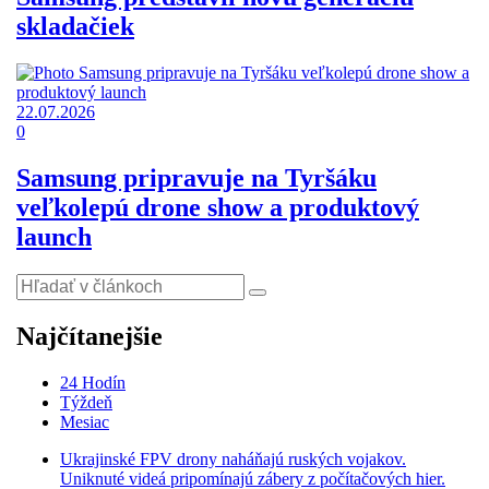
skladačiek
22.07.2026
0
Samsung pripravuje na Tyršáku
veľkolepú drone show a produktový
launch
Najčítanejšie
24 Hodín
Týždeň
Mesiac
Ukrajinské FPV drony naháňajú ruských vojakov.
Uniknuté videá pripomínajú zábery z počítačových hier.