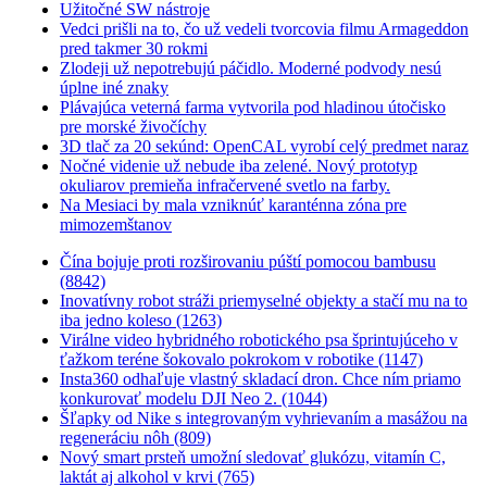
Užitočné SW nástroje
Vedci prišli na to, čo už vedeli tvorcovia filmu Armageddon
pred takmer 30 rokmi
Zlodeji už nepotrebujú páčidlo. Moderné podvody nesú
úplne iné znaky
Plávajúca veterná farma vytvorila pod hladinou útočisko
pre morské živočíchy
3D tlač za 20 sekúnd: OpenCAL vyrobí celý predmet naraz
Nočné videnie už nebude iba zelené. Nový prototyp
okuliarov premieňa infračervené svetlo na farby.
Na Mesiaci by mala vzniknúť karanténna zóna pre
mimozemštanov
Čína bojuje proti rozširovaniu púští pomocou bambusu
(8842)
Inovatívny robot stráži priemyselné objekty a stačí mu na to
iba jedno koleso (1263)
Virálne video hybridného robotického psa šprintujúceho v
ťažkom teréne šokovalo pokrokom v robotike (1147)
Insta360 odhaľuje vlastný skladací dron. Chce ním priamo
konkurovať modelu DJI Neo 2. (1044)
Šľapky od Nike s integrovaným vyhrievaním a masážou na
regeneráciu nôh (809)
Nový smart prsteň umožní sledovať glukózu, vitamín C,
laktát aj alkohol v krvi (765)