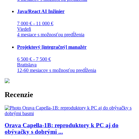
Java/React AI Inžinier
7 000 € - 11 000 €
Viedeň
4 mesiace s možnosťou predĺženia
Projektový [integračný] manažér
6 500 € - 7 500 €
Bratislava
12-60 mesiacov s možnosťou predĺženia
Recenzie
Orava Capella-1B: reproduktory k PC aj do
obývačky s dobrými ...