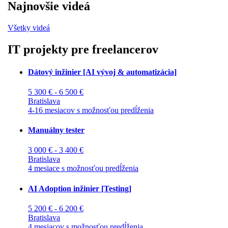
Najnovšie videá
Všetky videá
IT projekty pre freelancerov
Dátový inžinier [AI vývoj & automatizácia]
5 300 € - 6 500 €
Bratislava
4-16 mesiacov s možnosťou predĺženia
Manuálny tester
3 000 € - 3 400 €
Bratislava
4 mesiace s možnosťou predĺženia
AI Adoption inžinier [Testing]
5 200 € - 6 200 €
Bratislava
4 mesiacov s možnosťou predĺženia