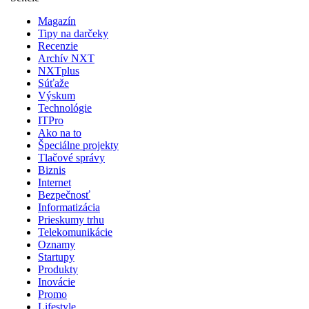
Magazín
Tipy na darčeky
Recenzie
Archív NXT
NXTplus
Súťaže
Výskum
Technológie
ITPro
Ako na to
Špeciálne projekty
Tlačové správy
Biznis
Internet
Bezpečnosť
Informatizácia
Prieskumy trhu
Telekomunikácie
Oznamy
Startupy
Produkty
Inovácie
Promo
Lifestyle