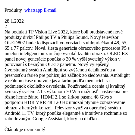
Produkty
whatsapp
E-mail
28.1.2022
2
Na podujatí TP Vision Live 2022, ktoré boli predstavené nové
produkty divízií Philips TV a Philips Sound. Nový televízor
OLED807 bude k dispozícii vo verziách s uhlopriečkami 48, 55,
65 a 77 palcov. Nová, šiesta generácia obrazového procesora P5 s
umelou inteligenciou zaručuje vysokú kvalitu obrazu. OLED EX
panel novej generácie ponúka o 30 % vyšší svetelný výkon v
porovnaní s bežnými OLED panelmi. Nový vylepšený
štvorstranný systém Ambilight so zvýšenou detailnosťou a
presnosťou farieb pre pohlcujúci zážitok zo sledovania. Ambilight
v reálnom čase upravuje jas a farbu podľa meniacich sa
podmienok okolitého osvetlenia. Používatelia ocenia aj kvalitný
zvukový systém 2.1 s výkonom 70 W a možnosť nastavenia pre
rôzne herné žánre. HDMI 2.1 so šírkou pásma 48 Gb/s s
podporou HDR VRR 48-120 Hz umožní plynulé zobrazovanie
obrazu z herných konzol. Televízor využíva operačný systém
Android 11 TV, ktorý ponúka elegantné a intuitívne rozhranie so
zabudovaným Google Assistant, ktorý na diaľko ...
Článok je uzamknutý