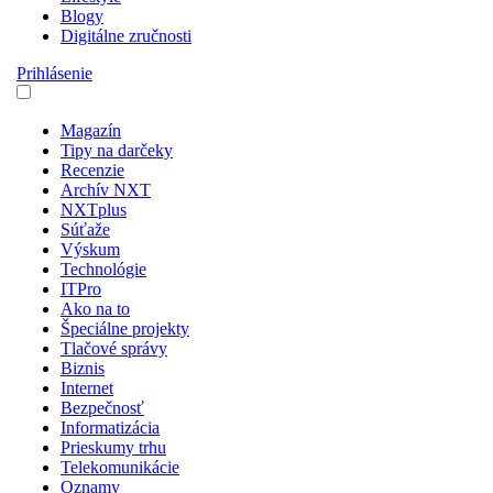
Blogy
Digitálne zručnosti
Prihlásenie
Magazín
Tipy na darčeky
Recenzie
Archív NXT
NXTplus
Súťaže
Výskum
Technológie
ITPro
Ako na to
Špeciálne projekty
Tlačové správy
Biznis
Internet
Bezpečnosť
Informatizácia
Prieskumy trhu
Telekomunikácie
Oznamy