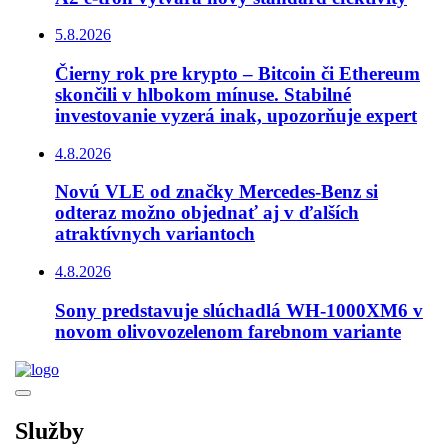
5.8.2026
Čierny rok pre krypto – Bitcoin či Ethereum
skončili v hlbokom mínuse. Stabilné
investovanie vyzerá inak, upozorňuje expert
4.8.2026
Novú VLE od značky Mercedes-Benz si
odteraz možno objednať aj v ďalších
atraktívnych variantoch
4.8.2026
Sony predstavuje slúchadlá WH-1000XM6 v
novom olivovozelenom farebnom variante
Služby