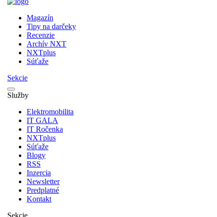
Magazín
Tipy na darčeky
Recenzie
Archív NXT
NXTplus
Súťaže
Sekcie
Služby
Elektromobilita
IT GALA
IT Ročenka
NXTplus
Súťaže
Blogy
RSS
Inzercia
Newsletter
Predplatné
Kontakt
Sekcie