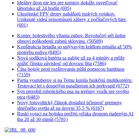
Ideálny dron nie len pre turistov dokáže osvetľovať
táborisko až 24 hodín (695)
Ukrajinské FPV drony naháňajú ruských vojakov.
Uniknuté videá pripomínajú zábery z počítačových hier.
(601)
Koniec bolestivého vŕtania zubov. Revolučný gél úplne
obnoví poškodenú zubnú sklovinu. (50589)
Konštrukcia lietadla so splývavým krídlom prináša až 50%
spotrebu paliva (8495)
Nová sodíková batéria sa nabije už za 4 minúty a môže
znížiť čínsku závislosť od dovozu lítia (7586)
Čína bojuje proti rozširovaniu púští pomocou bambusu
(7159)
Partia youtuberov si na Temu kupila funkčnú multikoptéru.
Testovací let s dospelým pasažierom ich prekvapil (6772)
Syn prerobil robotického psa na terénny vozík pre svojho
otca (6483)
Nový fotovoltický článok dosiahol účinnosť premeny
slnečného svetla až na úrovni 35,5 % (6167)
Ruskí vojaci na bojisku prežijú vďaka dronom riadeným AI
iba 20 až 30 minút (5781)