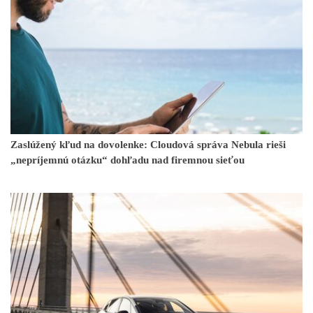
Zaslúžený kľud na dovolenke: Cloudová správa Nebula rieši
„nepríjemnú otázku“ dohľadu nad firemnou sieťou