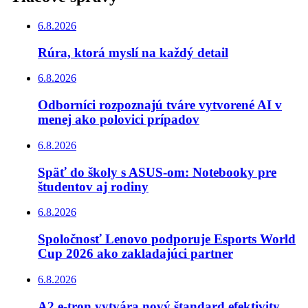
6.8.2026
Rúra, ktorá myslí na každý detail
6.8.2026
Odborníci rozpoznajú tváre vytvorené AI v
menej ako polovici prípadov
6.8.2026
Späť do školy s ASUS-om: Notebooky pre
študentov aj rodiny
6.8.2026
Spoločnosť Lenovo podporuje Esports World
Cup 2026 ako zakladajúci partner
6.8.2026
A2 e-tron vytvára nový štandard efektivity