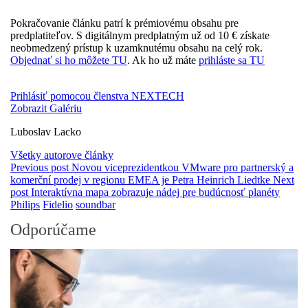
Pokračovanie článku patrí k prémiovému obsahu pre
predplatiteľov. S digitálnym predplatným už od 10 € získate
neobmedzený prístup k uzamknutému obsahu na celý rok.
Objednať si ho môžete TU
. Ak ho už máte
prihláste sa TU
Prihlásiť pomocou členstva NEXTECH
Zobrazit Galériu
Luboslav Lacko
Všetky autorove články
Previous post
Novou viceprezidentkou VMware pro partnerský a
komerční prodej v regionu EMEA je Petra Heinrich Liedtke
Next
post
Interaktívna mapa zobrazuje nádej pre budúcnosť planéty
Philips
Fidelio
soundbar
Odporúčame