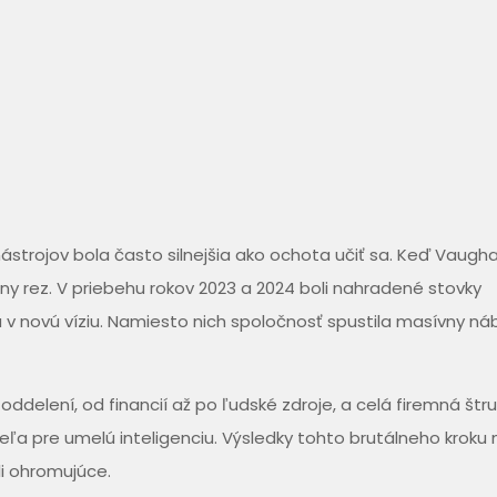
ástrojov bola často silnejšia ako ochota učiť sa. Keď Vaugha
lny rez. V priebehu rokov 2023 a 2024 boli nahradené stovky
u v novú víziu. Namiesto nich spoločnosť spustila masívny ná
oddelení, od financií až po ľudské zdroje, a celá firemná štr
ľa pre umelú inteligenciu. Výsledky tohto brutálneho kroku
li ohromujúce.