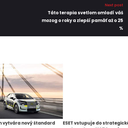
Next post
Táto terapia svetlom omladí váš
mozog o roky a zlepší pamäť až o 25
%
n vytvára nový štandard
ESET vstupuje do strategic