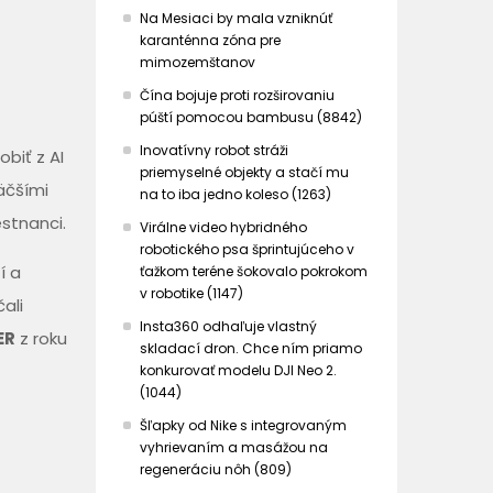
Na Mesiaci by mala vzniknúť
karanténna zóna pre
mimozemštanov
Čína bojuje proti rozširovaniu
púští pomocou bambusu (8842)
Inovatívny robot stráži
obiť z AI
priemyselné objekty a stačí mu
äčšími
na to iba jedno koleso (1263)
estnanci.
Virálne video hybridného
robotického psa šprintujúceho v
í a
ťažkom teréne šokovalo pokrokom
v robotike (1147)
ali
Insta360 odhaľuje vlastný
ER
z roku
skladací dron. Chce ním priamo
konkurovať modelu DJI Neo 2.
(1044)
Šľapky od Nike s integrovaným
vyhrievaním a masážou na
regeneráciu nôh (809)