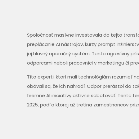
Spoločnosť masívne investovala do tejto trans
preplácanie AI nástrojov, kurzy prompt inžinierst
jej hlavný operačný systém. Tento agresívny prís
odporcami neboli pracovníci v marketingu či preda
Títo experti, ktorí mali technológiám rozumieť n
obávali sa, že ich nahradí. Odpor prerástol do ta
firemné AI iniciatívy aktívne sabotovať. Tento f
2025, podľa ktorej až tretina zamestnancov prizn