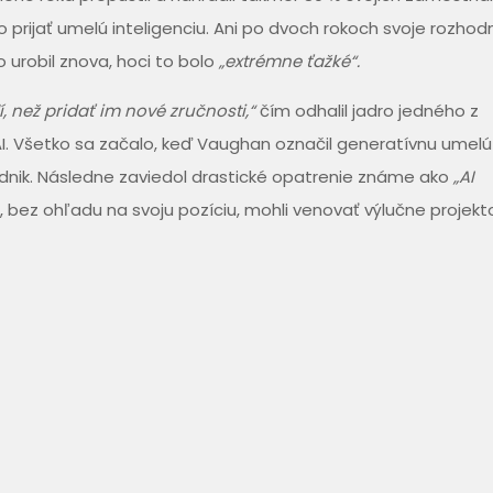
prijať umelú inteligenciu. Ani po dvoch rokoch svoje rozhod
to urobil znova, hoci to bolo
„extrémne ťažké“.
, než pridať im nové zručnosti,“
čím odhalil jadro jedného z
AI. Všetko sa začalo, keď Vaughan označil generatívnu umelú
dnik. Následne zaviedol drastické opatrenie známe ako
„AI
 bez ohľadu na svoju pozíciu, mohli venovať výlučne projek