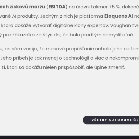
Tech ziskovú maržu
(
EBITDA
) na úrovni takmer 75 %, dokonč
vané AI produkty. Jedným z nich je platforma
Eloquens AI
n
, ktorá dokáže vytvárať digitálne klony expertov. Vaughan tvrd
ý pre zákazníka za štyri dni, čo bolo predtým nemysliteľné.
u, on sám varuje, že masové prepúšťanie nebolo jeho cieľom
 Jeho príbeh je tak menej o technológii a viac o nekompro
 tí, ktorí sa dokážu nielen prispôsobiť, ale úplne zmeniť.
VŠETKY AUTOROVE Č