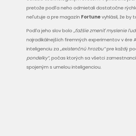
pretože podľa neho odmietali dostatočne rýchlo 
neľutuje a pre magazín
Fortune
vyhlásil, že by 
Podľa jeho slov bolo
„ťažšie zmeniť myslenie ľudí
najradikálnejších firemných experimentov v ére 
inteligenciu za
„existenčnú hrozbu“
pre každý po
pondelky“,
počas ktorých sa všetci zamestnanci,
spojeným s umelou inteligenciou.