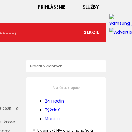
PRIHLÁSENIE
SLUŽBY
SEKCIE
 dopady
Najčítanejšie
24 Hodín
8.2025
0
Týždeň
Mesiac
e, ktoré
ncov,
Ukrajinské FPV drony naháňajú