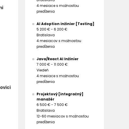
4 mesiace s možnosťou
mi
predĺženia
AI Adoption inžinier [Testing]
5 200 € - 6 200 €
Bratislava
4 mesiacov s možnosťou
predĺženia
Java/React AI Inžinier
7 000 € - 11 000 €
Viedeň
4 mesiace s možnosťou
predĺženia
ovici
Projektový [integračný]
manažér
6 500 € - 7 500 €
Bratislava
12-60 mesiacov s možnosťou
predĺženia