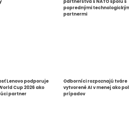
y
partnerstva s NATO spolu s
poprednými technologický
partnermi
osť Lenovo podporuje
Odborníci rozpoznajú tváre
World Cup 2026 ako
vytvorené AI v menej ako pol
úci partner
prípadov