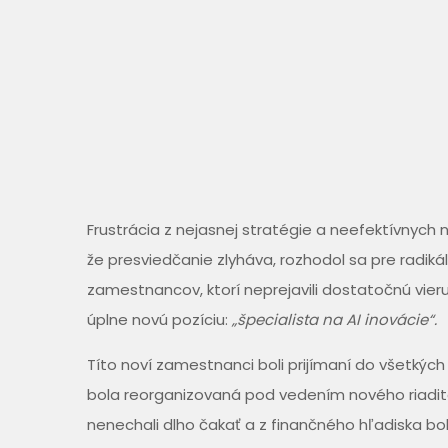
Frustrácia z nejasnej stratégie a neefektívnych n
že presviedčanie zlyháva, rozhodol sa pre radiká
zamestnancov, ktorí neprejavili dostatočnú vier
úplne novú pozíciu:
„špecialista na AI inovácie“.
Títo noví zamestnanci boli prijímaní do všetkých 
bola reorganizovaná pod vedením nového riadite
nenechali dlho čakať a z finančného hľadiska bo