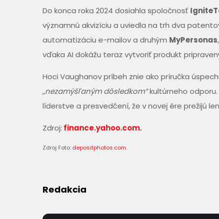
Do konca roka 2024 dosiahla spoločnosť
Ignite
významnú akvizíciu a uviedla na trh dva patento
automatizáciu e-mailov a druhým
MyPersonas
vďaka AI dokážu teraz vytvoriť produkt pripraven
Hoci Vaughanov príbeh znie ako príručka úspech
„nezamýšľaným dôsledkom“
kultúrneho odporu.
líderstve a presvedčení, že v novej ére prežijú len
Zdroj:
finance.yahoo.com
.
Zdroj Foto:
depositphotos.com
.
Redakcia