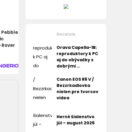
 Pebble
Recenzie
ic
 Rover
Orava Capella-1B:
reproduktory k PC
aj do obývačky s
dobrými ...
Canon EOS R6 V /
Bezzrkadlovka
nielen pre tvorcov
videa
Herné šialenstvo
júl – august 2026