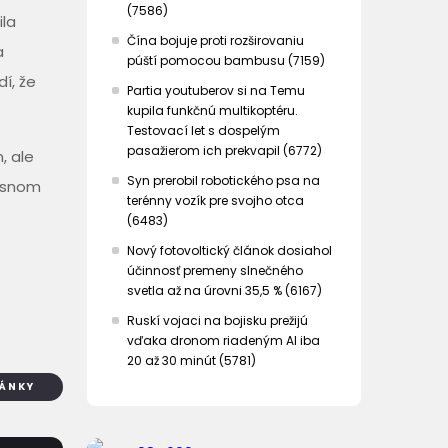
(7586)
ila
Čína bojuje proti rozširovaniu
a
púští pomocou bambusu (7159)
í, že
Partia youtuberov si na Temu
kupila funkčnú multikoptéru.
Testovací let s dospelým
pasažierom ich prekvapil (6772)
, ale
Syn prerobil robotického psa na
misnom
terénny vozík pre svojho otca
(6483)
Nový fotovoltický článok dosiahol
účinnosť premeny slnečného
svetla až na úrovni 35,5 % (6167)
Ruskí vojaci na bojisku prežijú
vďaka dronom riadeným AI iba
20 až 30 minút (5781)
LÁNKY