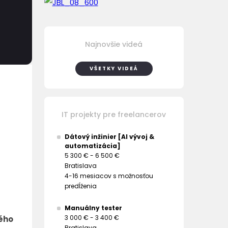
Najnovšie videá
VŠETKY VIDEÁ
IT projekty pre freelancerov
Dátový inžinier [AI vývoj &
automatizácia]
5 300 € - 6 500 €
Bratislava
4-16 mesiacov s možnosťou
predĺženia
Manuálny tester
3 000 € - 3 400 €
kého
Bratislava