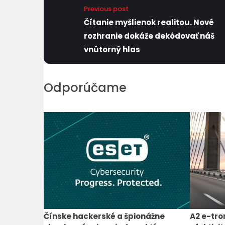
Previous post
Čítanie myšlienok realitou. Nové
rozhranie dokáže dekódovať náš
vnútorný hlas
Odporúčame
Čínske hackerské a špionážne
A2 e-tro