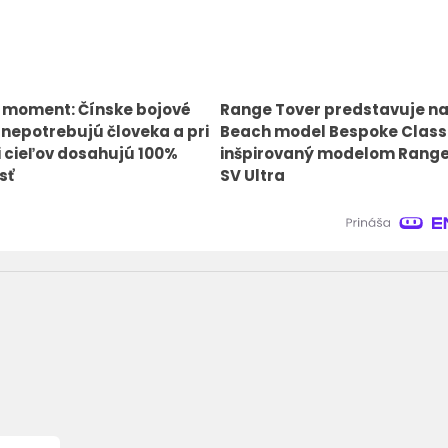
 moment: Čínske bojové
Range Tover predstavuje na
 nepotrebujú človeka a pri
Beach model Bespoke Class
ii cieľov dosahujú 100%
inšpirovaný modelom Range
sť
SV Ultra