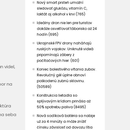
Nový smart prsteň umožní
sledovať glukózu, vitamín C,
laktát aj alkohol v krvi (765)
Ideálny dron nie len pre turistov
dokáže osvetľovať táborisko až 24
hodín (695)
Ukrajinské FPV drony naháňajú
ruských vojakov. Uniknuté videá
pripomínajú zábery z
počítačových hier. (601)
n videl,
Koniec bolestivého vŕtania zubov.
Revolučný gél úplne obnoví
poškodenú zubnú sklovinu.
bor na
(50589)
Konštrukcia lietadla so
splývavým krídlom prináša až
uktúra
50% spotrebu paliva (8495)
 na seba
Nová sodíková batéria sa nabije
už za 4 minúty a môže znížiť
čínsku závislosť od dovozu lítia