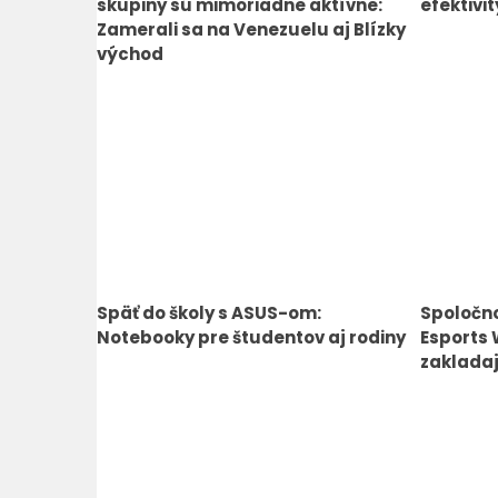
skupiny sú mimoriadne aktívne:
efektivit
Zamerali sa na Venezuelu aj Blízky
východ
Späť do školy s ASUS-om:
Spoločn
Notebooky pre študentov aj rodiny
Esports 
zakladaj