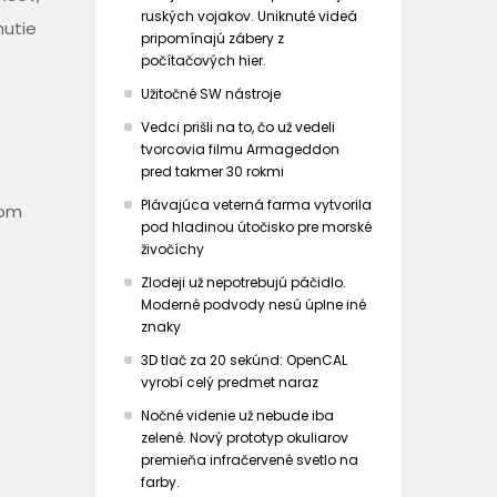
ruských vojakov. Uniknuté videá
nutie
pripomínajú zábery z
počítačových hier.
Užitočné SW nástroje
Vedci prišli na to, čo už vedeli
tvorcovia filmu Armageddon
pred takmer 30 rokmi
Plávajúca veterná farma vytvorila
tom
pod hladinou útočisko pre morské
živočíchy
Zlodeji už nepotrebujú páčidlo.
Moderné podvody nesú úplne iné
znaky
3D tlač za 20 sekúnd: OpenCAL
vyrobí celý predmet naraz
Nočné videnie už nebude iba
zelené. Nový prototyp okuliarov
premieňa infračervené svetlo na
farby.