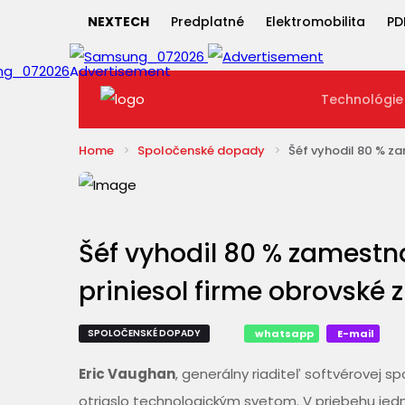
NEXTECH
Predplatné
Elektromobilita
PD
Technológie
Home
Spoločenské dopady
Šéf vyhodil 80 % za
Šéf vyhodil 80 % zamestna
priniesol firme obrovské z
SPOLOČENSKÉ DOPADY
whatsapp
E-mail
Eric Vaughan
, generálny riaditeľ softvérovej s
otriaslo technologickým svetom. V priebehu jed