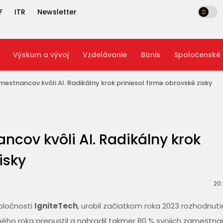
F
ITR
Newsletter
Výskum a vývoj
Vzdelávanie
Biznis
Spoločenské
mestnancov kvôli AI. Radikálny krok priniesol firme obrovské zisky
ncov kvôli AI. Radikálny krok
isky
20.
poločnosti
IgniteTech
, urobil začiatkom roka 2023 rozhodnuti
ného roka prepustil a nahradil takmer 80 % svojich zamestna