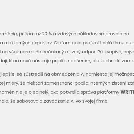
formácie, pričom až 20 % mzdových nákladov smerovalo na
va a externých expertov. Cieľom bolo preškoliť celú firmu a ur
tup však narazil na nečakaný a tvrdý odpor. Prekvapivo, najv
ji, ktorí nové nástroje prijali s nadšením, ale technickí zam
ajlepšie, sa sústredili na obmedzenia AI namiesto jej možnost
kej miery, že niektorí zamestnanci podľa interných zistení zač
enomén nie je ojedinelý, ako potvrdila správa platformy
WRIT
ala, že sabotovala zavádzanie AI vo svojej firme.